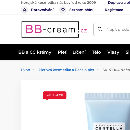
Korejská kosmetika nás baví od roku 2009
Doprava a p
Porovnávání
Seznam přání
Registrace
Např. produk
BB a CC krémy
Pleť
Líčení
Tělo
Vlasy
S
Úvod
Pleťová kosmetika a Péče o pleť
SKIN1004 Noční 
Sleva
-13%