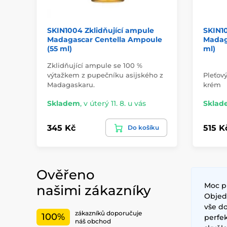
SKIN1004 Zklidňující ampule
SKIN1
Madagascar Centella Ampoule
Madag
(55 ml)
ml)
Zklidňující ampule se 100 %
výtažkem z pupečníku asijského z
Pleťový
Madagaskaru.
krém
Skladem
,
v úterý 11. 8. u vás
Sklad
345 Kč
515 K
Do košíku
Ověřeno
Moc p
našimi zákazníky
Objedn
vše do
zákazníků doporučuje
100%
perfe
náš obchod