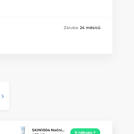
Záruka:
24 měsíců
SKIN1004 Noční…
K nákupu