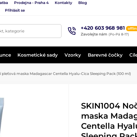
latba
Prodejna - Praha 4
Kontakty
Blog
Přihlásit se
+420 603 968 981
offli
t, kategorie
Zavolejte nám
(Po-Pá 8-17)
lunce
Kosmetické sady
Vzorky
Barevné čočky
Cíl
pleťová maska Madagascar Centella Hyalu-Cica Sleeping Pack (100 ml)
SKIN1004 Noč
maska Madag
Centella Hyal
Sleeping Pack