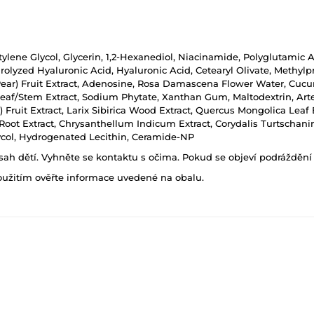
tylene Glycol, Glycerin, 1,2-Hexanediol, Niacinamide, Polyglutamic A
yzed Hyaluronic Acid, Hyaluronic Acid, Cetearyl Olivate, Methylpro
ear) Fruit Extract, Adenosine, Rosa Damascena Flower Water, Cucumis
y) Leaf/Stem Extract, Sodium Phytate, Xanthan Gum, Maltodextrin, Ar
e) Fruit Extract, Larix Sibirica Wood Extract, Quercus Mongolica Leaf
oot Extract, Chrysanthellum Indicum Extract, Corydalis Turtschanino
ycol, Hydrogenated Lecithin, Ceramide-NP
h dětí. Vyhněte se kontaktu s očima. Pokud se objeví podráždění p
oužitím ověřte informace uvedené na obalu.