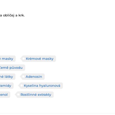
 obličej a krk.
é masky
Krémové masky
Země původu
né látky
Adenosin
ramidy
Kyselina hyaluronová
enol
Rostlinné extrakty