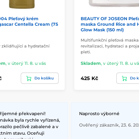
004 Pleťový krém
BEAUTY OF JOSEON Pleť
ascar Centella Cream (75
maska Ground Rice and 
Glow Mask (150 ml)
Multifunkční pleťová maska
 zklidňující a hydratační
revitalizaci, hydrataci a pro
pleti.
em
,
v úterý 11. 8. u vás
Skladem
,
v úterý 11. 8. u v
č
425 Kč
Do košíku
Do k
říjemné překvapení!
Naprosto výborné
ávka byla rychle vyřízená,
Ověřený zákazník, 23. 6. 2
razilo pečlivě zabalené a v
ktním stavu. Oceňuji