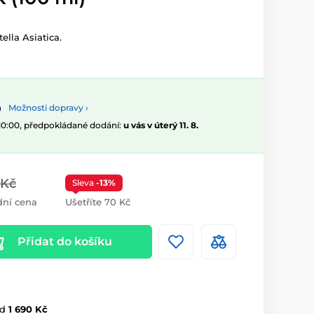
lla Asiatica.
Možnosti dopravy ›
 10:00, předpokládané dodání:
u vás v úterý 11. 8.
 Kč
Sleva
-13%
ní cena
Ušetříte 70 Kč
Přidat do košíku
d
1 690 Kč