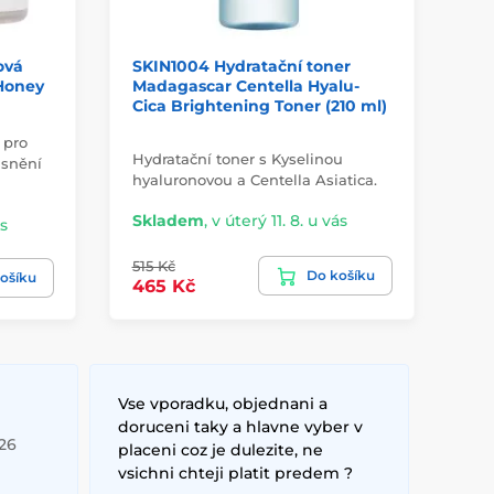
ová
SKIN1004 Hydratační toner
SK
Honey
Madagascar Centella Hyalu-
Ma
Cica Brightening Toner (210 ml)
Ci
 pro
Hydratační toner s Kyselinou
Ple
jasnění
hyaluronovou a Centella Asiatica.
hyd
Skladem
,
v úterý 11. 8. u vás
Sk
ás
515 Kč
47
Do košíku
ošíku
465 Kč
29
Vse vporadku, objednani a
doruceni taky a hlavne vyber v
026
placeni coz je dulezite, ne
vsichni chteji platit predem ?