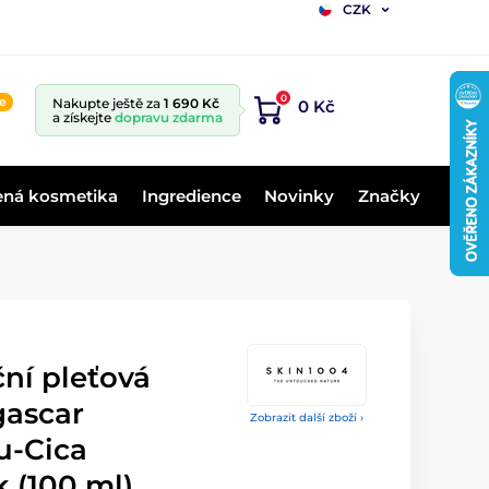
CZK
0
ne
Nakupte ještě za
1 690 Kč
0 Kč
a získejte
dopravu zdarma
ená kosmetika
Ingredience
Novinky
Značky
ní pleťová
ascar
Zobrazit další zboží ›
u-Cica
 (100 ml)