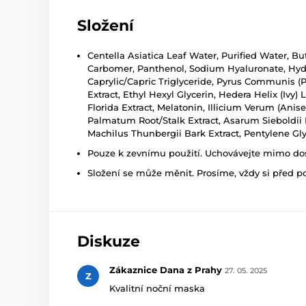
Složení
Centella Asiatica Leaf Water, Purified Water, Bu
Carbomer, Panthenol, Sodium Hyaluronate, Hydrol
Caprylic/Capric Triglyceride, Pyrus Communis (P
Extract, Ethyl Hexyl Glycerin, Hedera Helix (Iv
Florida Extract, Melatonin, Illicium Verum (Anis
Palmatum Root/Stalk Extract, Asarum Sieboldii R
Machilus Thunbergii Bark Extract, Pentylene Gl
Pouze k zevnímu použití. Uchovávejte mimo dosa
Složení se může měnit. Prosíme, vždy si před p
Diskuze
Zákaznice Dana z Prahy
27. 05. 2025
Z
Kvalitní noční maska