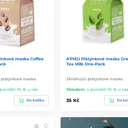
týnková maska Coffee
A'PIEU Plátýnková maska Gr
ack
Tea Milk One-Pack
í plátýnková maska.
Zklidňující plátýnková maska.
 pondělí 10. 8. u vás
Skladem
,
v pondělí 10. 8. u vá
35 Kč
Do košíku
Do ko