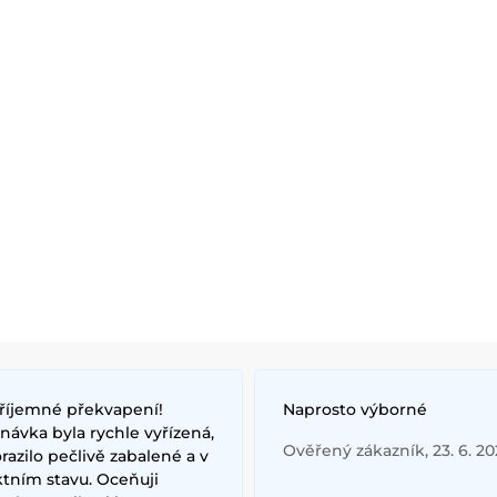
říjemné překvapení!
Naprosto výborné
ávka byla rychle vyřízená,
Ověřený zákazník, 23. 6. 2
razilo pečlivě zabalené a v
ktním stavu. Oceňuji