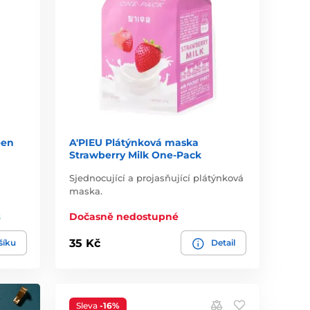
een
A'PIEU Plátýnková maska
Strawberry Milk One-Pack
Sjednocující a projasňující plátýnková
maska.
s
Dočasně nedostupné
35 Kč
šíku
Detail
Sleva
-16%