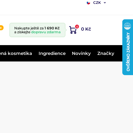
CZK
0
ne
Nakupte ještě za
1 690 Kč
0 Kč
a získejte
dopravu zdarma
ená kosmetika
Ingredience
Novinky
Značky