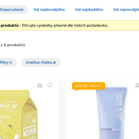
Doporučené
Od nejlevnějšího
Od nejdražšího
Od nejnovějš
8 produktů
- filtrujte výsledky přesně dle Vašich požadavků.
 z 8 produktů
filtry
značka: A'pieu
SPF50+ PA+++