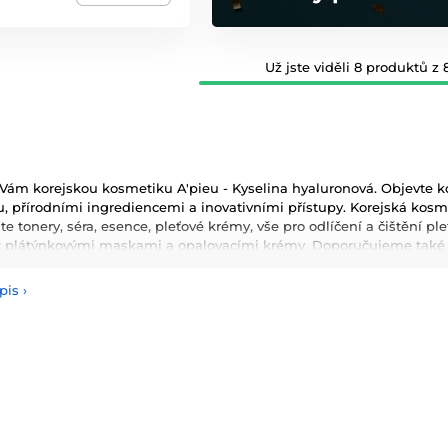
Už jste viděli 8 produktů z 8
ám korejskou kosmetiku A'pieu - Kyselina hyaluronová. Objevte ko
, přírodními ingrediencemi a inovativními přístupy. Korejská kosmeti
te tonery, séra, esence, pleťové krémy, vše pro odlíčení a čištění p
t plátýnkovými maskami a opalovacími krémy. Doporučujeme také vy
masky, oleje a další. Nesmíme zapomenout také na dekorativní kos
pis
›
používané ingredience patří šnečí extrakt, zelený čaj, aloe vera a 
ňují pokožku a zlepšují její elasticitu. Hlavními benefity korejské 
ologie, které zajišťují zdravou a zářivou pleť.