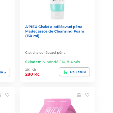
A'PIEU Čisticí a odličovací pěna
Madecassoside Cleansing Foam
(130 ml)
V
Čisticí a odličovací pěna.
Skladem
,
v pondělí 10. 8. u vás
s
310 Kč
Do košíku
šíku
280 Kč