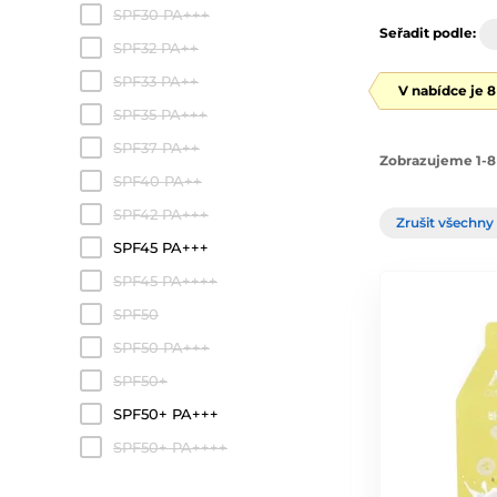
SPF30 PA+++
Seřadit podle:
SPF32 PA++
SPF33 PA++
V nabídce je 
SPF35 PA+++
SPF37 PA++
Zobrazujeme 1-8
SPF40 PA++
SPF42 PA+++
Zrušit všechny 
SPF45 PA+++
SPF45 PA++++
SPF50
SPF50 PA+++
SPF50+
SPF50+ PA+++
SPF50+ PA++++