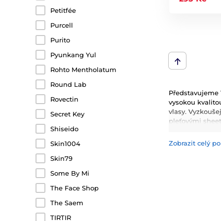
Petitfée
Purcell
Purito
Pyunkang Yul
Rohto Mentholatum
Round Lab
Představujeme V
Rovectin
vysokou kvalitou
vlasy. Vyzkoušej
Secret Key
pleťovými shee
Shiseido
kondicionery, 
Zobrazit celý po
Skin1004
Mezi nejčastěji 
hydrataci, zklid
Skin79
inovativní techn
Some By Mi
The Face Shop
The Saem
TIRTIR