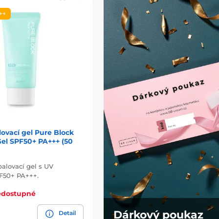
++
ovací gel Pure Block
el SPF50+ PA+++ (50
alovací gel s UV
F50+ PA+++.
edostupné
Dárkový poukaz
Detail