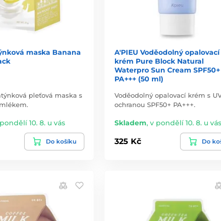
týnková maska Banana
A'PIEU Voděodolný opalovací
ack
krém Pure Block Natural
Waterpro Sun Cream SPF50+
PA+++ (50 ml)
látýnková pleťová maska s
Voděodolný opalovací krém s U
mlékem.
ochranou SPF50+ PA+++.
 pondělí 10. 8. u vás
Skladem
,
v pondělí 10. 8. u vá
325 Kč
Do košíku
Do ko