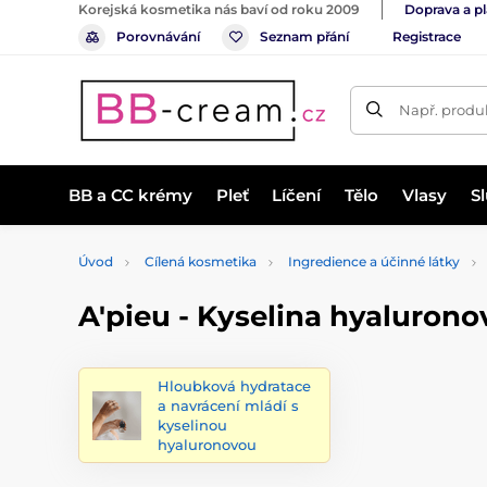
Korejská kosmetika nás baví od roku 2009
Doprava a p
Porovnávání
Seznam přání
Registrace
Např. produk
BB a CC krémy
Pleť
Líčení
Tělo
Vlasy
S
Úvod
Cílená kosmetika
Ingredience a účinné látky
A'pieu - Kyselina hyalurono
Hloubková hydratace
a navrácení mládí s
kyselinou
hyaluronovou