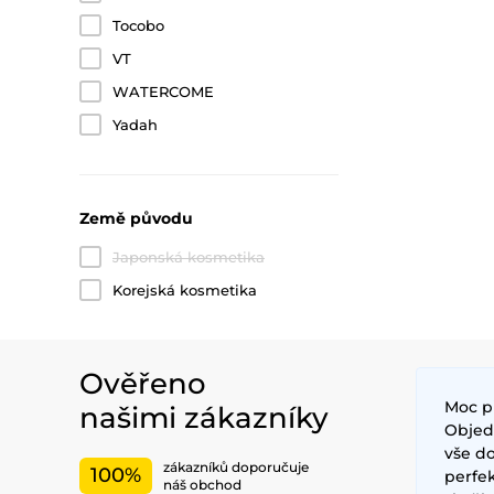
Tocobo
VT
WATERCOME
Yadah
Země původu
Japonská kosmetika
Korejská kosmetika
Ověřeno
Moc p
našimi zákazníky
Objedn
vše do
zákazníků doporučuje
100%
perfe
náš obchod