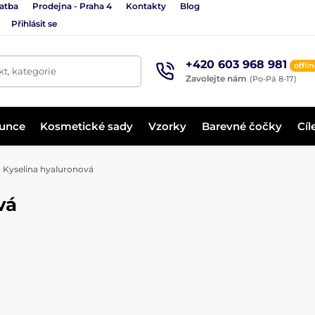
latba
Prodejna - Praha 4
Kontakty
Blog
Přihlásit se
+420 603 968 981
offli
t, kategorie
Zavolejte nám
(Po-Pá 8-17)
lunce
Kosmetické sady
Vzorky
Barevné čočky
Cíl
Kyselina hyaluronová
vá