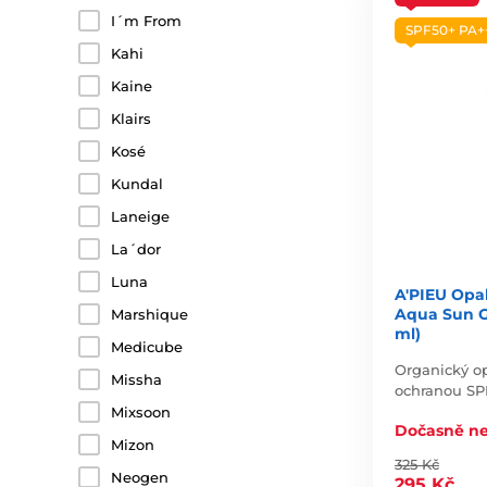
I´m From
SPF50+ PA+
Kahi
Kaine
Klairs
Kosé
Kundal
Laneige
La´dor
Luna
A'PIEU Opal
Aqua Sun G
Marshique
ml)
Medicube
Organický op
Missha
ochranou SP
Mixsoon
Dočasně n
Mizon
325 Kč
Neogen
295 Kč