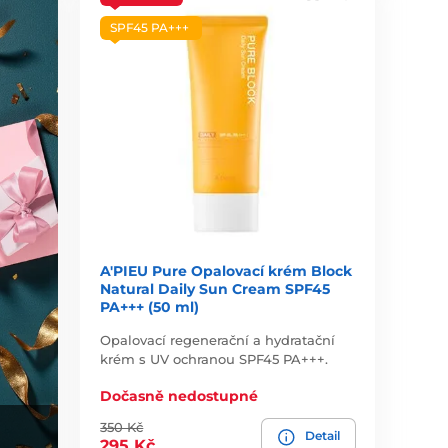
SPF45 PA+++
A'PIEU Pure Opalovací krém Block
Natural Daily Sun Cream SPF45
PA+++ (50 ml)
Opalovací regenerační a hydratační
krém s UV ochranou SPF45 PA+++.
Dočasně nedostupné
350 Kč
Detail
295 Kč