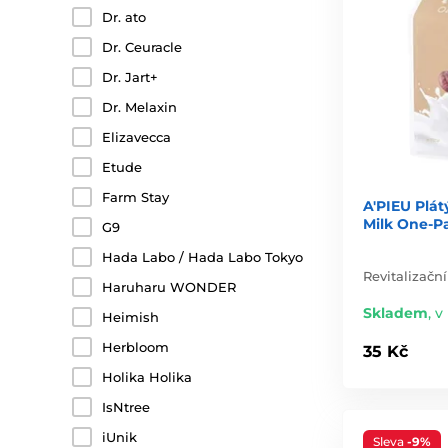
Dr. ato
Dr. Ceuracle
Dr. Jart+
Dr. Melaxin
Elizavecca
Etude
Farm Stay
A'PIEU Plá
Milk One-P
G9
Hada Labo / Hada Labo Tokyo
Revitalizačn
Haruharu WONDER
Skladem
,
v
Heimish
Herbloom
35 Kč
Holika Holika
IsNtree
iUnik
Sleva
-9%