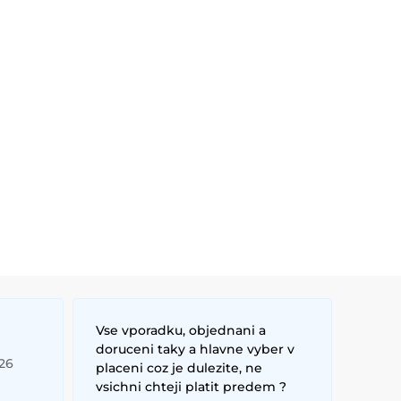
Vse vporadku, objednani a
doruceni taky a hlavne vyber v
026
placeni coz je dulezite, ne
vsichni chteji platit predem ?