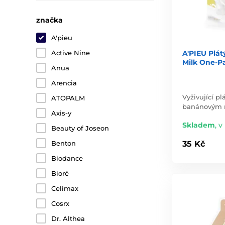
značka
A'pieu
A'PIEU Plá
Active Nine
Milk One-P
Anua
Arencia
Vyživující p
ATOPALM
banánovým 
Axis-y
Skladem
,
v
Beauty of Joseon
Benton
35 Kč
Biodance
Bioré
Celimax
Cosrx
Dr. Althea