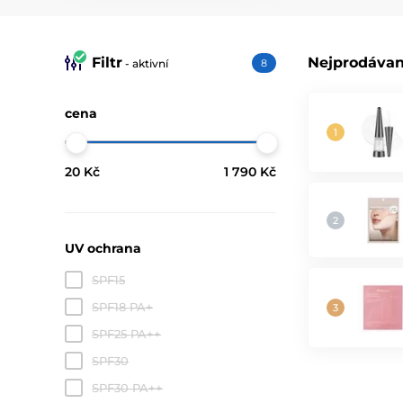
Filtr
Nejprodávan
- aktivní
8
cena
20 Kč
1 790 Kč
UV ochrana
SPF15
SPF18 PA+
SPF25 PA++
SPF30
SPF30 PA++