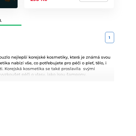
.
1
uzlo nejlepší korejské kosmetiky, která je známá svou
ka nabízí vše, co potřebujete pro péči o pleť, tělo, i
leti. Korejská kosmetika se také proslavila svými
zkoušet péči o vlasy, jako jsou šampony,
metiku pro Váš dokonalý makeup.
kyselina hyaluronová, které poskytují hloubkovou
kosmetiky jsou dlouhodobé výsledky, přírodní složení a