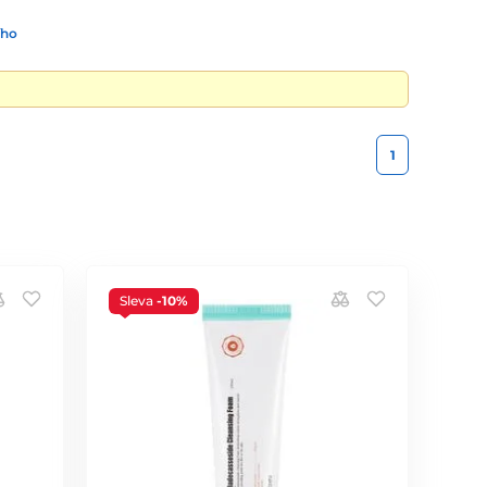
ího
1
Sleva
-10%