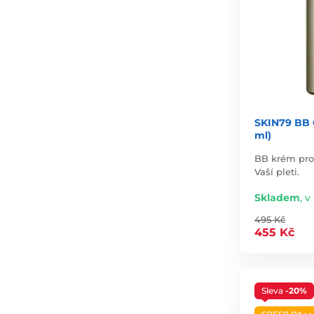
SKIN79 BB 
ml)
BB krém pro 
Vaší pleti.
Skladem
,
v 
495 Kč
455 Kč
Sleva
-20%