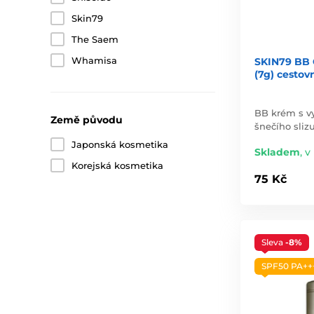
Skin79
The Saem
Whamisa
SKIN79 BB 
(7g) cestov
BB krém s 
Země původu
šnečího slizu
Japonská kosmetika
Skladem
,
v 
Korejská kosmetika
75 Kč
Sleva
-8%
SPF50 PA++