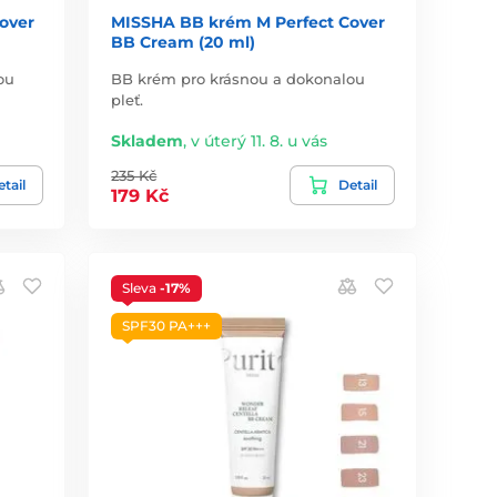
over
MISSHA BB krém M Perfect Cover
BB Cream (20 ml)
ou
BB krém pro krásnou a dokonalou
pleť.
Skladem
,
v úterý 11. 8. u vás
235 Kč
tail
Detail
179 Kč
Sleva
-17%
SPF30 PA+++