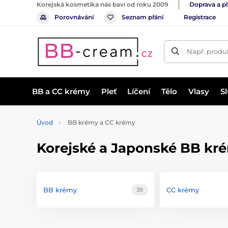
Korejská kosmetika nás baví od roku 2009
Doprava a p
Porovnávání
Seznam přání
Registrace
Např. produk
BB a CC krémy
Pleť
Líčení
Tělo
Vlasy
S
Úvod
BB krémy a CC krémy
Korejské a Japonské BB kr
BB krémy
CC krémy
39