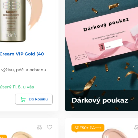
Cream VIP Gold (40
výživu, péči a ochranu
úterý 11. 8. u vás
Dárkový poukaz
Do košíku
SPF50+ PA+++