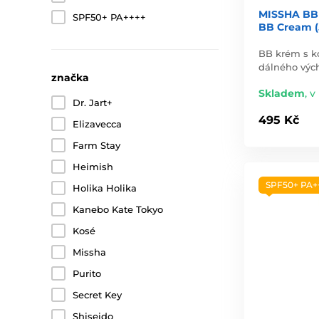
MISSHA BB
SPF50+ PA++++
BB Cream (
BB krém s k
dálného výc
značka
Skladem
,
v 
Dr. Jart+
495 Kč
Elizavecca
Farm Stay
Heimish
SPF50+ PA+
Holika Holika
Kanebo Kate Tokyo
Kosé
Missha
Purito
Secret Key
Shiseido