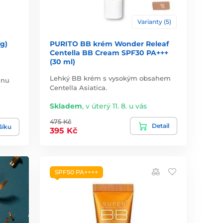
Varianty (5)
g)
PURITO BB krém Wonder Releaf
Centella BB Cream SPF30 PA+++
(30 ml)
Lehký BB krém s vysokým obsahem
anu
Centella Asiatica.
Skladem
,
v úterý 11. 8. u vás
475 Kč
Detail
šíku
395 Kč
SPF50 PA++++