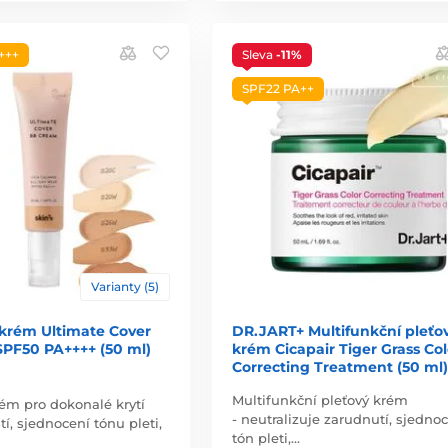
+++
Sleva
-11%
SPF22 PA++
Varianty (5)
krém Ultimate Cover
DR.JART+ Multifunkční pleťo
PF50 PA++++ (50 ml)
krém Cicapair Tiger Grass Col
Correcting Treatment (50 ml)
Multifunkční pleťový krém
ém pro dokonalé krytí
- neutralizuje zarudnutí, sjedno
í, sjednocení tónu pleti,
tón pleti,…