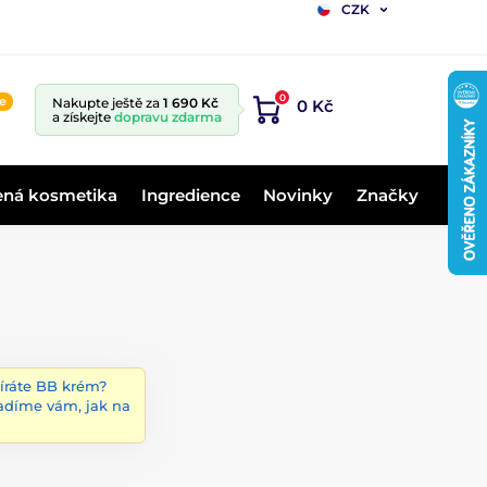
CZK
0
ne
Nakupte ještě za
1 690 Kč
0 Kč
a získejte
dopravu zdarma
ená kosmetika
Ingredience
Novinky
Značky
íráte BB krém?
adíme vám, jak na