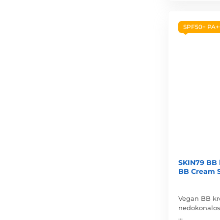
SPF50+ PA+
SKIN79 BB 
BB Cream S
Vegan BB kr
nedokonalost
…