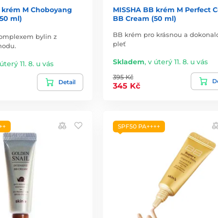
 krém M Choboyang
MISSHA BB krém M Perfect C
50 ml)
BB Cream (50 ml)
BB krém pro krásnou a dokonal
omplexem bylin z
pleť
hodu.
Skladem
,
v úterý 11. 8. u vás
úterý 11. 8. u vás
395 Kč
De
Detail
345 Kč
++
SPF50 PA++++