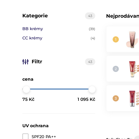
Kategorie
Nejprodávan
43
BB krémy
(39)
CC krémy
(4)
Filtr
43
cena
75 Kč
1 095 Kč
UV ochrana
SPF20 PA++