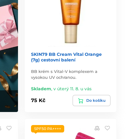
SKIN79 BB Cream Vital Orange
(7g) cestovní balení
BB krém s Vital-V komplexem a
vysokou UV ochranou.
Skladem
,
v úterý 11. 8. u vás
75 Kč
Do košíku
SPF50 PA++++