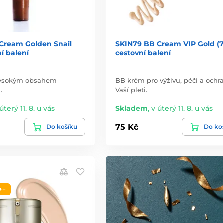
Cream Golden Snail
SKIN79 BB Cream VIP Gold (7
ní balení
cestovní balení
vysokým obsahem
BB krém pro výživu, péči a ochr
.
Vaší pleti.
úterý 11. 8. u vás
Skladem
,
v úterý 11. 8. u vás
75 Kč
Do košíku
Do ko
++