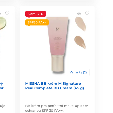
Sleva
-21%
SPF30 PA++
Varianty (2)
vý
MISSHA BB krém M Signature
or
Real Complete BB Cream (45 g)
cuje
BB krém pro perfektní make-up s UV
ochranou SPF 30 PA++.