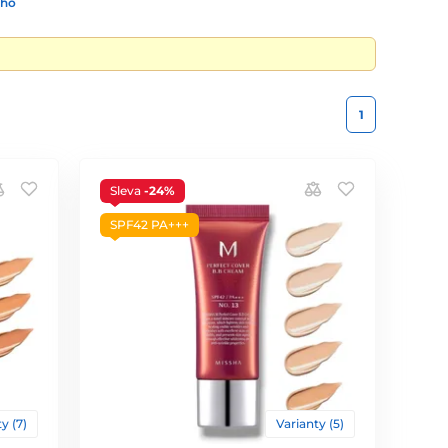
ího
1
Sleva
-24%
SPF42 PA+++
y (7)
Varianty (5)