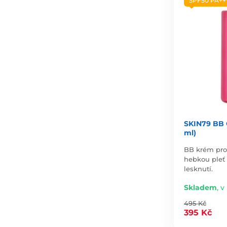
SPF50 PA++
SKIN79 BB 
ml)
BB krém pro
hebkou pleť
lesknutí.
Skladem
,
v 
495 Kč
395 Kč