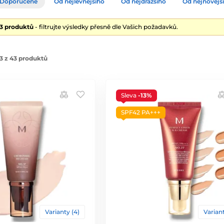
Doporučené
Od nejlevnějšího
Od nejdražšího
Od nejnovějš
43 produktů
- filtrujte výsledky přesně dle Vašich požadavků.
3 z 43 produktů
Sleva
-13%
SPF42 PA+++
Varianty (4)
Variant