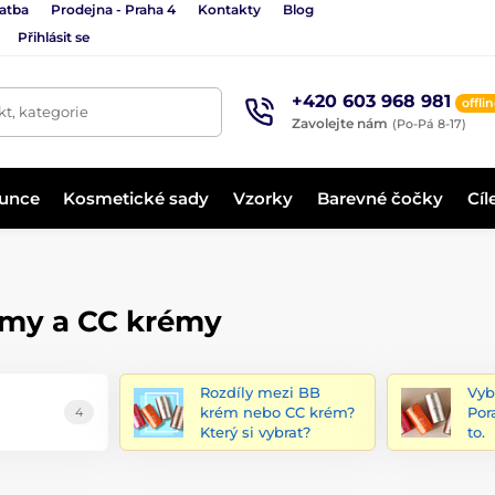
latba
Prodejna - Praha 4
Kontakty
Blog
Přihlásit se
+420 603 968 981
offli
t, kategorie
Zavolejte nám
(Po-Pá 8-17)
lunce
Kosmetické sady
Vzorky
Barevné čočky
Cíl
émy a CC krémy
Rozdíly mezi BB
Vyb
krém nebo CC krém?
Por
4
Který si vybrat?
to.