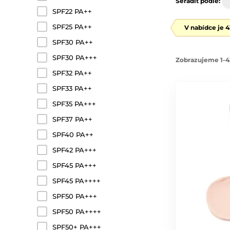
Seřadit podle:
SPF22 PA++
SPF25 PA++
V nabídce je 
SPF30 PA++
SPF30 PA+++
Zobrazujeme 1-4
SPF32 PA++
SPF33 PA++
SPF35 PA+++
SPF37 PA++
SPF40 PA++
SPF42 PA+++
SPF45 PA+++
SPF45 PA++++
SPF50 PA+++
SPF50 PA++++
SPF50+ PA+++