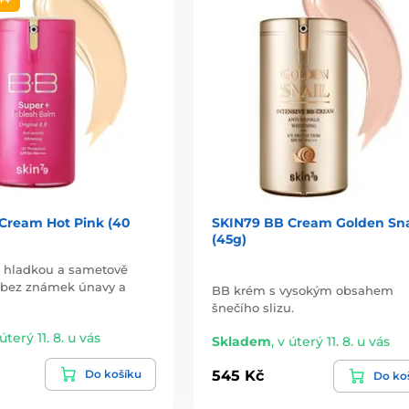
++
Cream Hot Pink (40
SKIN79 BB Cream Golden Sna
(45g)
 hladkou a sametově
 bez známek únavy a
BB krém s vysokým obsahem
šnečího slizu.
úterý 11. 8. u vás
Skladem
,
v úterý 11. 8. u vás
Do košíku
545 Kč
Do ko