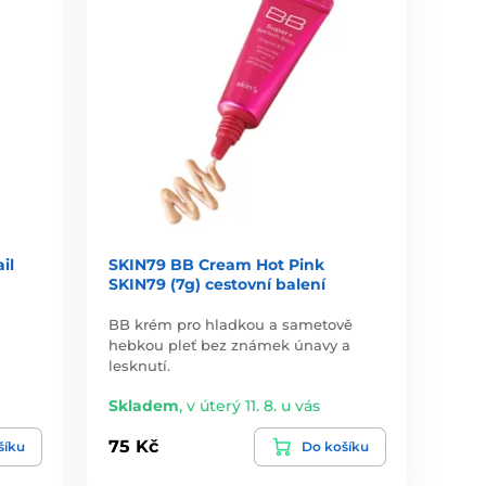
il
SKIN79 BB Cream Hot Pink
SKIN79 (7g) cestovní balení
BB krém pro hladkou a sametově
hebkou pleť bez známek únavy a
lesknutí.
Skladem
,
v úterý 11. 8. u vás
75 Kč
šíku
Do košíku