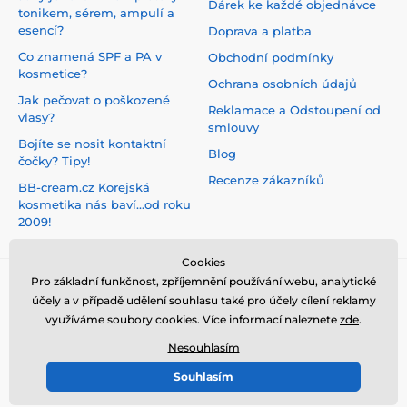
Dárek ke každé objednávce
tonikem, sérem, ampulí a
esencí?
Doprava a platba
Co znamená SPF a PA v
Obchodní podmínky
kosmetice?
Ochrana osobních údajů
Jak pečovat o poškozené
Reklamace a Odstoupení od
vlasy?
smlouvy
Bojíte se nosit kontaktní
Blog
čočky? Tipy!
Recenze zákazníků
BB-cream.cz Korejská
kosmetika nás baví...od roku
2009!
Cookies
Pro základní funkčnost, zpříjemnění používání webu, analytické
účely a v případě udělení souhlasu také pro účely cílení reklamy
využíváme soubory cookies. Více informací naleznete
zde
.
Nesouhlasím
Souhlasím
© 2026 www.bb-cream.cz ⦁ E-shop vytvořila
SIMPLIA.cz