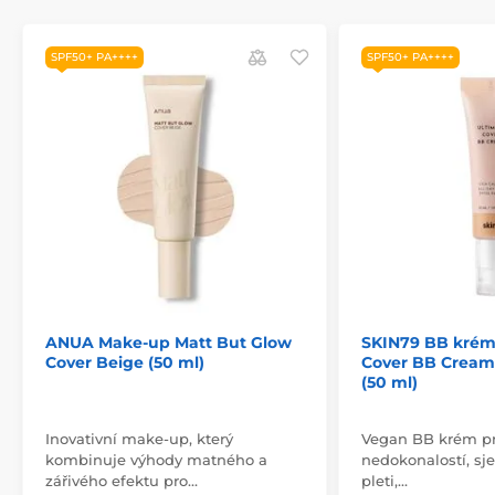
SPF50+ PA++++
SPF50+ PA++++
ANUA Make-up Matt But Glow
SKIN79 BB krém
Cover Beige (50 ml)
Cover BB Cream
(50 ml)
Inovativní make-up, který
Vegan BB krém pr
kombinuje výhody matného a
nedokonalostí, sj
zářivého efektu pro…
pleti,…