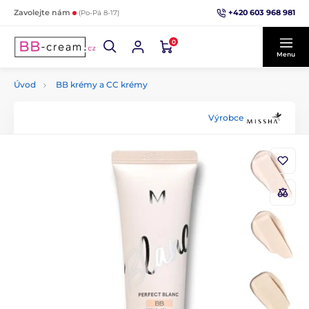
+420 603 968 981
Zavolejte nám
(Po-Pá 8-17)
0
Menu
Úvod
BB krémy a CC krémy
Výrobce