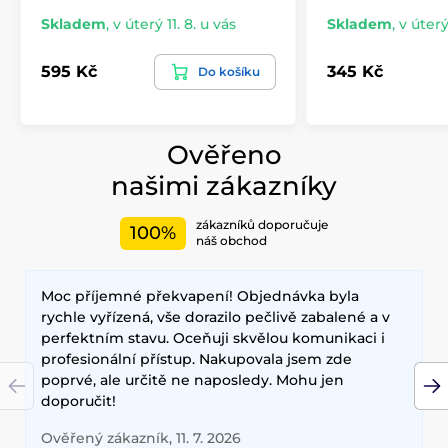
Skladem
,
v úterý 11. 8. u vás
Skladem
,
v úterý
595 Kč
345 Kč
Do košíku
Ověřeno
našimi zákazníky
zákazníků doporučuje
100%
náš obchod
Moc příjemné překvapení! Objednávka byla
rychle vyřízená, vše dorazilo pečlivě zabalené a v
perfektním stavu. Oceňuji skvělou komunikaci i
profesionální přístup. Nakupovala jsem zde
poprvé, ale určitě ne naposledy. Mohu jen
doporučit!
Ověřený zákazník, 11. 7. 2026