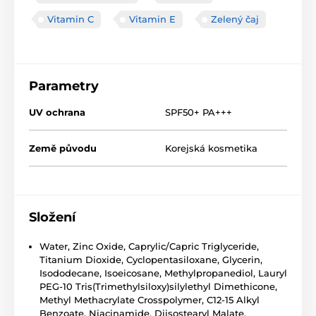
Vitamin C
Vitamin E
Zelený čaj
Parametry
UV ochrana
SPF50+ PA+++
Země původu
Korejská kosmetika
Složení
Water, Zinc Oxide, Caprylic/Capric Triglyceride,
Titanium Dioxide, Cyclopentasiloxane, Glycerin,
Isododecane, Isoeicosane, Methylpropanediol, Lauryl
PEG-10 Tris(Trimethylsiloxy)silylethyl Dimethicone,
Methyl Methacrylate Crosspolymer, C12-15 Alkyl
Benzoate, Niacinamide, Diisostearyl Malate,