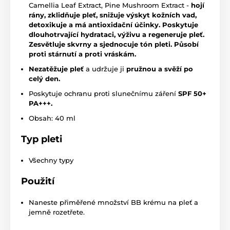
Camellia Leaf Extract, Pine Mushroom Extract -
hojí
rány, zklidňuje pleť, snižuje výskyt kožních vad,
detoxikuje a má antioxidační účinky. Poskytuje
dlouhotrvající hydrataci, výživu a regeneruje pleť.
Zesvětluje skvrny a sjednocuje tón pleti. Působí
proti stárnutí a proti vráskám.
Nezatěžuje pleť
a udržuje ji
pružnou a svěží po
celý den.
Poskytuje ochranu proti slunečnímu záření
SPF 50+
PA+++.
Obsah: 40 ml
Typ pleti
Všechny typy
Použití
Naneste přiměřené množství BB krému na pleť a
jemně rozetřete.