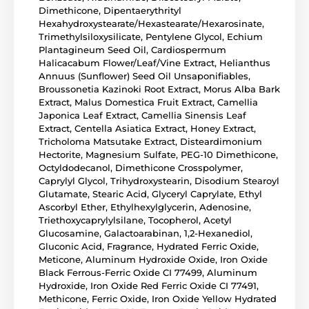
Dimethicone, Dipentaerythrityl
Hexahydroxystearate/Hexastearate/Hexarosinate,
Trimethylsiloxysilicate, Pentylene Glycol, Echium
Plantagineum Seed Oil, Cardiospermum
Halicacabum Flower/Leaf/Vine Extract, Helianthus
Annuus (Sunflower) Seed Oil Unsaponifiables,
Broussonetia Kazinoki Root Extract, Morus Alba Bark
Extract, Malus Domestica Fruit Extract, Camellia
Japonica Leaf Extract, Camellia Sinensis Leaf
Extract, Centella Asiatica Extract, Honey Extract,
Tricholoma Matsutake Extract, Disteardimonium
Hectorite, Magnesium Sulfate, PEG-10 Dimethicone,
Octyldodecanol, Dimethicone Crosspolymer,
Caprylyl Glycol, Trihydroxystearin, Disodium Stearoyl
Glutamate, Stearic Acid, Glyceryl Caprylate, Ethyl
Ascorbyl Ether, Ethylhexylglycerin, Adenosine,
Triethoxycaprylylsilane, Tocopherol, Acetyl
Glucosamine, Galactoarabinan, 1,2-Hexanediol,
Gluconic Acid, Fragrance, Hydrated Ferric Oxide,
Meticone, Aluminum Hydroxide Oxide, Iron Oxide
Black Ferrous-Ferric Oxide CI 77499, Aluminum
Hydroxide, Iron Oxide Red Ferric Oxide CI 77491,
Methicone, Ferric Oxide, Iron Oxide Yellow Hydrated