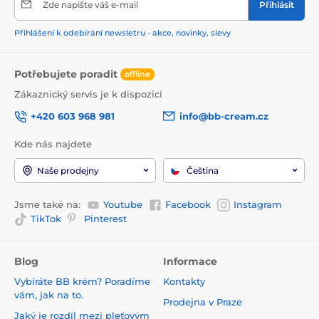
Zde napište váš e-mail
Přihlásit
Přihlášení k odebírání newsletru - akce, novinky, slevy
Potřebujete poradit
offline
Zákaznický servis je k dispozici
+420 603 968 981
info@bb-cream.cz
Kde nás najdete
Naše prodejny
Čeština
Jsme také na:
Youtube
Facebook
Instagram
TikTok
Pinterest
Blog
Informace
Vybíráte BB krém? Poradíme
Kontakty
vám, jak na to.
Prodejna v Praze
Jaký je rozdíl mezi pleťovým