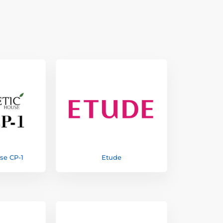
se CP-1
Etude