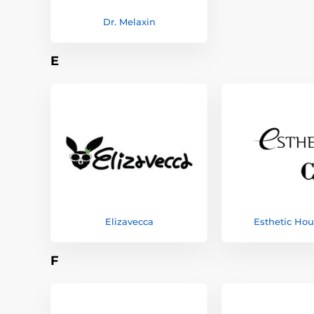
Dr. Melaxin
E
Elizavecca
Esthetic Hou
F