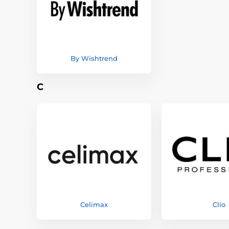
By Wishtrend
C
Celimax
Clio