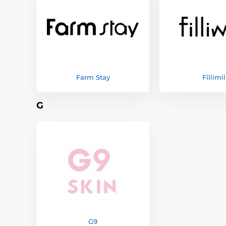
Farm Stay
Fillimil
G
G9