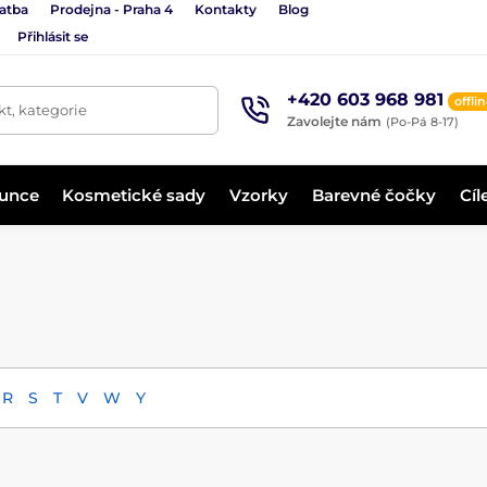
latba
Prodejna - Praha 4
Kontakty
Blog
Přihlásit se
+420 603 968 981
offli
t, kategorie
Zavolejte nám
(Po-Pá 8-17)
lunce
Kosmetické sady
Vzorky
Barevné čočky
Cíl
R
S
T
V
W
Y