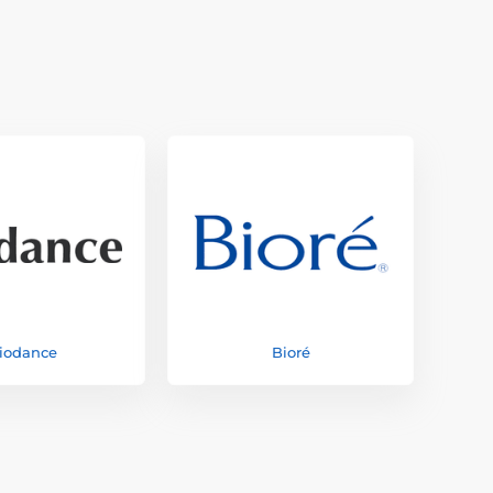
iodance
Bioré