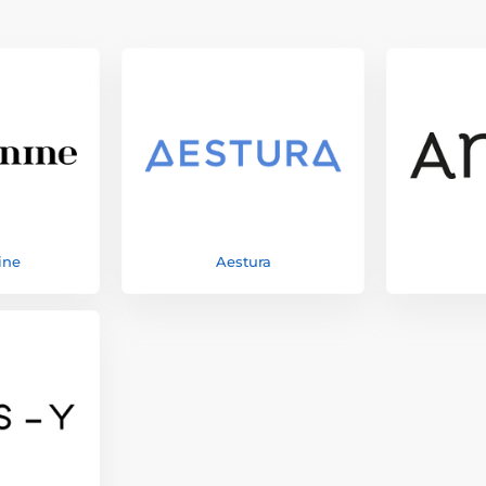
ine
Aestura