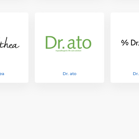
hea
Dr. ato
Dr.