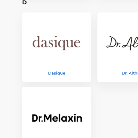
D
Dasique
Dr. Alt