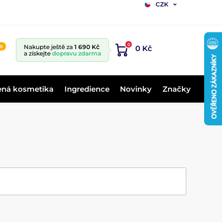
CZK
0
ne
Nakupte ještě za
1 690 Kč
0 Kč
a získejte
dopravu zdarma
ená kosmetika
Ingredience
Novinky
Značky