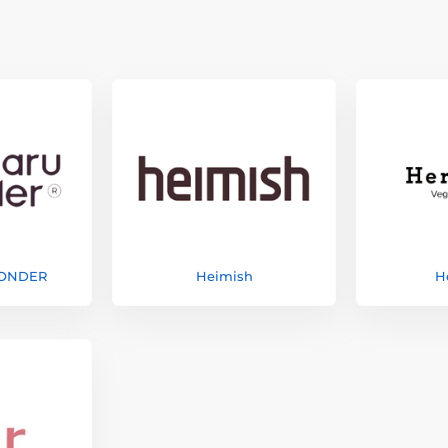
WONDER
Heimish
H