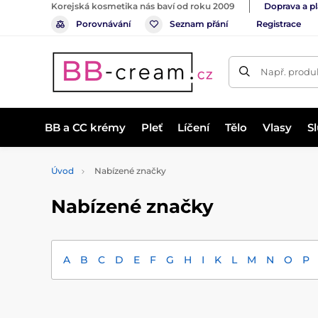
Korejská kosmetika nás baví od roku 2009
Doprava a p
Porovnávání
Seznam přání
Registrace
Např. produk
BB a CC krémy
Pleť
Líčení
Tělo
Vlasy
S
Úvod
Nabízené značky
Nabízené značky
A
B
C
D
E
F
G
H
I
K
L
M
N
O
P