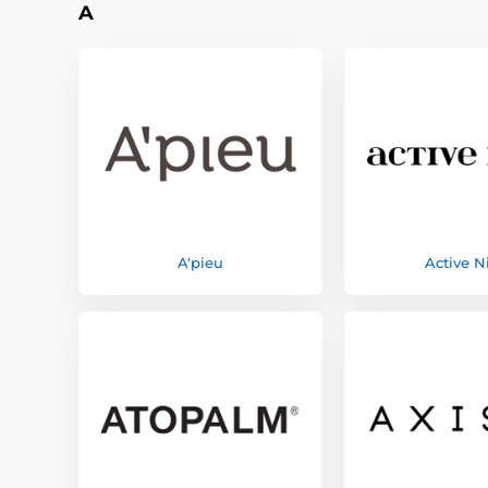
A
A'pieu
Active N