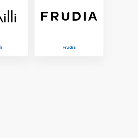
li
Frudia