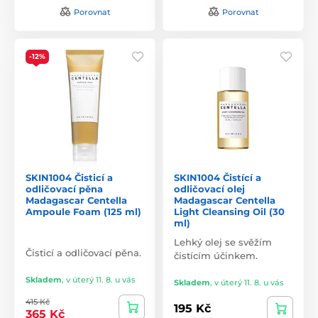
Porovnat
Porovnat
-12%
SKIN1004 Čisticí a
SKIN1004 Čistící a
odličovací pěna
odličovací olej
Madagascar Centella
Madagascar Centella
Ampoule Foam (125 ml)
Light Cleansing Oil (30
ml)
Lehký olej se svěžím
Čisticí a odličovací pěna.
čistícím účinkem.
Skladem
,
v úterý 11. 8. u vás
Skladem
,
v úterý 11. 8. u vás
415 Kč
195 Kč
365 Kč