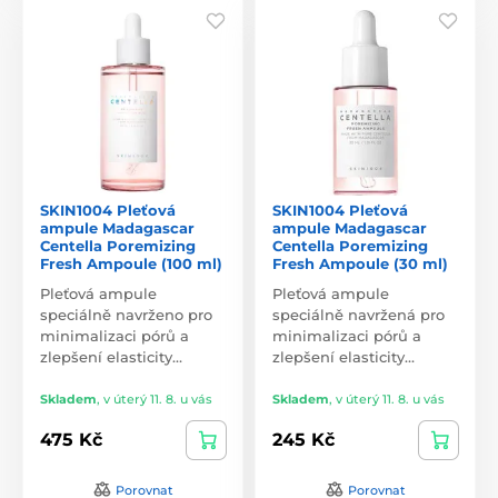
SKIN1004 Pleťová
SKIN1004 Pleťová
ampule Madagascar
ampule Madagascar
Centella Poremizing
Centella Poremizing
Fresh Ampoule (100 ml)
Fresh Ampoule (30 ml)
Pleťová ampule
Pleťová ampule
speciálně navrženo pro
speciálně navržená pro
minimalizaci pórů a
minimalizaci pórů a
zlepšení elasticity…
zlepšení elasticity…
Skladem
,
v úterý 11. 8. u vás
Skladem
,
v úterý 11. 8. u vás
475 Kč
245 Kč
Porovnat
Porovnat