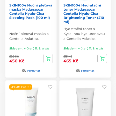
SKIN1004 Noční pleťová
SKIN1004 Hydratační
maska Madagascar
toner Madagascar
Centella Hyalu-Cica
Centella Hyalu-Cica
Sleeping Pack (100 ml)
Brightening Toner (210
ml)
Hydratační toner s
Noční pleťová maska s
Kyselinou hyaluronovou
Centella Asiatica.
a Centella Asiatica.
Skladem
,
v úterý 11. 8. u vás
Skladem
,
v úterý 11. 8. u vás
520 Kč
515 Kč
450 Kč
465 Kč
Porovnat
Porovnat
SPF50+ PA++++