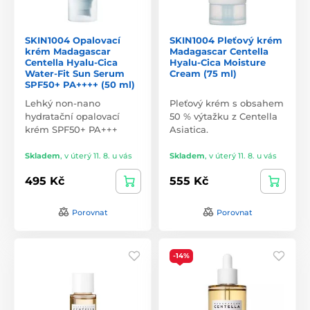
SKIN1004 Opalovací
SKIN1004 Pleťový krém
krém Madagascar
Madagascar Centella
Centella Hyalu-Cica
Hyalu-Cica Moisture
Water-Fit Sun Serum
Cream (75 ml)
SPF50+ PA++++ (50 ml)
Lehký non-nano
Pleťový krém s obsahem
hydratační opalovací
50 % výtažku z Centella
krém SPF50+ PA+++
Asiatica.
Skladem
,
v úterý 11. 8. u vás
Skladem
,
v úterý 11. 8. u vás
495 Kč
555 Kč
Porovnat
Porovnat
-14%