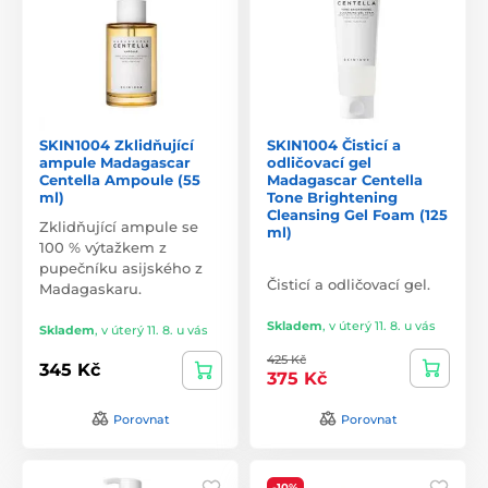
SKIN1004 Zklidňující
SKIN1004 Čisticí a
ampule Madagascar
odličovací gel
Centella Ampoule (55
Madagascar Centella
ml)
Tone Brightening
Cleansing Gel Foam (125
Zklidňující ampule se
ml)
100 % výtažkem z
pupečníku asijského z
Čisticí a odličovací gel.
Madagaskaru.
Skladem
,
v úterý 11. 8. u vás
Skladem
,
v úterý 11. 8. u vás
425 Kč
345 Kč
375 Kč
Porovnat
Porovnat
-10%