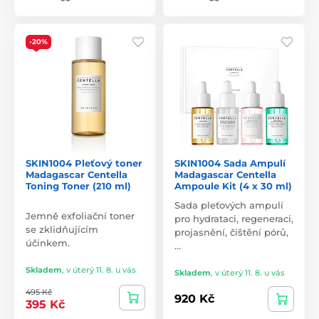
-20%
SKIN1004 Pleťový toner
SKIN1004 Sada Ampulí
Madagascar Centella
Madagascar Centella
Toning Toner (210 ml)
Ampoule Kit (4 x 30 ml)
Sada pleťových ampulí
Jemně exfoliační toner
pro hydrataci, regeneraci,
se zklidňujícím
projasnění, čištění pórů,
účinkem.
…
Skladem
,
v úterý 11. 8. u vás
Skladem
,
v úterý 11. 8. u vás
495 Kč
920 Kč
395 Kč