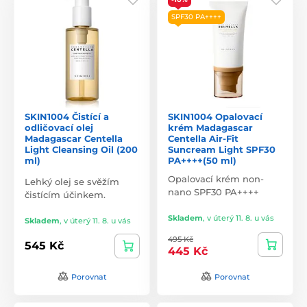
SPF30 PA++++
SKIN1004 Čistící a
SKIN1004 Opalovací
odličovací olej
krém Madagascar
Madagascar Centella
Centella Air-Fit
Light Cleansing Oil (200
Suncream Light SPF30
ml)
PA++++(50 ml)
Opalovací krém non-
Lehký olej se svěžím
nano SPF30 PA++++
čistícím účinkem.
Skladem
,
v úterý 11. 8. u vás
Skladem
,
v úterý 11. 8. u vás
495 Kč
545 Kč
445 Kč
Porovnat
Porovnat