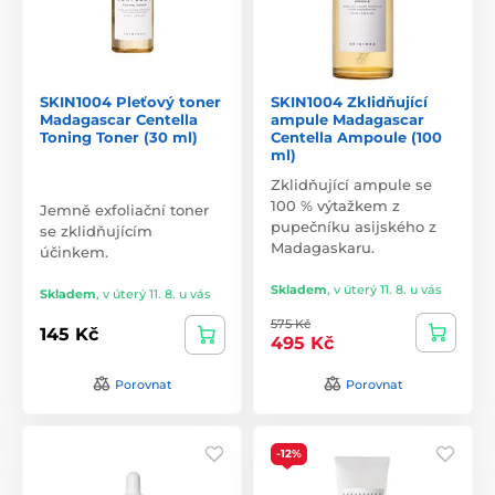
SKIN1004 Pleťový toner
SKIN1004 Zklidňující
Madagascar Centella
ampule Madagascar
Toning Toner (30 ml)
Centella Ampoule (100
ml)
Zklidňující ampule se
100 % výtažkem z
Jemně exfoliační toner
pupečníku asijského z
se zklidňujícím
Madagaskaru.
účinkem.
Skladem
,
v úterý 11. 8. u vás
Skladem
,
v úterý 11. 8. u vás
575 Kč
145 Kč
495 Kč
Porovnat
Porovnat
-12%