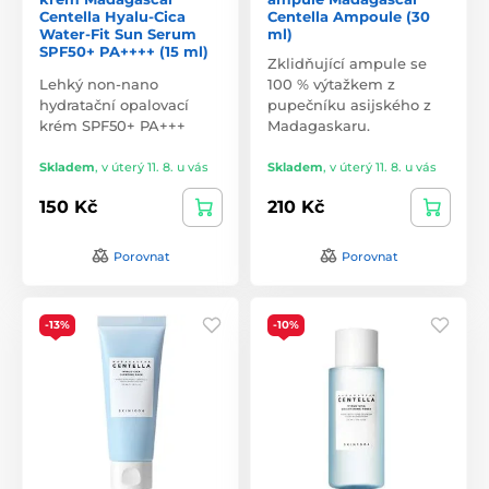
nejčistší a nejsvěžejší formě, aby každý mohl objevit svou
Centella Hyalu-Cica
Centella Ampoule (30
nejlepší pokožku.
Water-Fit Sun Serum
ml)
SPF50+ PA++++ (15 ml)
Zklidňující ampule se
Lehký non-nano
100 % výtažkem z
hydratační opalovací
pupečníku asijského z
krém SPF50+ PA+++
Madagaskaru.
Skladem
,
v úterý 11. 8. u vás
Skladem
,
v úterý 11. 8. u vás
150 Kč
210 Kč
Porovnat
Porovnat
-13%
-10%