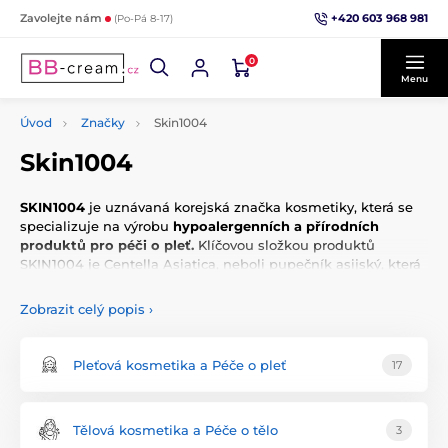
+420 603 968 981
Zavolejte nám
(Po-Pá 8-17)
0
Menu
Úvod
Značky
Skin1004
Skin1004
SKIN1004
je uznávaná korejská značka kosmetiky, která se
specializuje na výrobu
hypoalergenních a přírodních
produktů pro péči o pleť.
Klíčovou složkou produktů
SKIN1004 je Centella Asiatica, neboli pupečník asijský, která
je získávána z nedotčené přírody Madagaskaru, kde se
nachází jedna z nejkvalitnějších forem této rostliny. Tato
Zobrazit celý popis
›
složka je známá svými zklidňujícími, hydratačními a
nekomedogenními vlastnostmi, což z produkty SKIN1004
činí ideální volbu pro všechny typy pleti. Značka je hrdá na
Pleťová kosmetika a Péče o pleť
17
svůj přístup k čisté kosmetice, což potvrzují i různé
certifikáty, včetně CGMP, Beauty without Bunnies, cruelty-
free a vegan certifikace od organizace PETA.
Tělová kosmetika a Péče o tělo
3