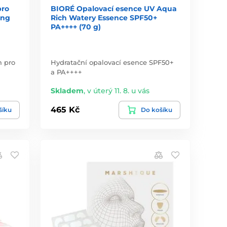
pro
BIORÉ Opalovací esence UV Aqua
ing
Rich Watery Essence SPF50+
PA++++ (70 g)
m pro
Hydratační opalovací esence SPF50+
a PA++++
Skladem
,
v úterý 11. 8. u vás
465 Kč
šíku
Do košíku