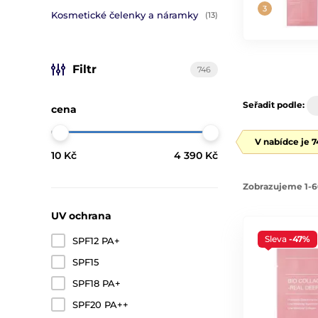
Kosmetické čelenky a náramky
(13)
Filtr
746
Seřadit podle:
cena
V nabídce je 
10 Kč
4 390 Kč
Zobrazujeme 1-6
UV ochrana
Sleva
-47%
SPF12 PA+
SPF15
SPF18 PA+
SPF20 PA++