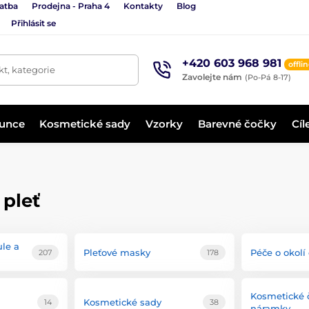
latba
Prodejna - Praha 4
Kontakty
Blog
Přihlásit se
+420 603 968 981
offli
t, kategorie
Zavolejte nám
(Po-Pá 8-17)
lunce
Kosmetické sady
Vzorky
Barevné čočky
Cíl
 pleť
ule a
Pleťové masky
Péče o okolí 
207
178
Kosmetické 
Kosmetické sady
14
38
náramky