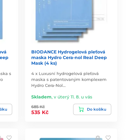
ová
BIODANCE Hydrogelová pleťová
Deep
maska Hydro Cera-nol Real Deep
Mask (4 ks)
ska s
4 x Luxusní hydrogelová pleťová
ro
maska s patentovaným komplexem
Hydro Cera-Nol…
Skladem
,
v úterý 11. 8. u vás
685 Kč
šíku
Do košíku
535 Kč