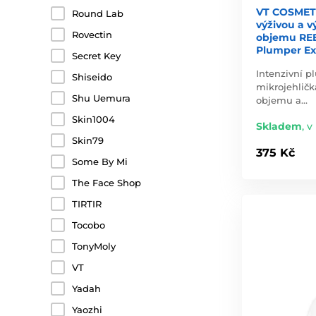
VT COSMETI
Round Lab
výživou a 
Rovectin
objemu RE
Plumper Ex
Secret Key
Intenzivní p
Shiseido
mikrojehličk
Shu Uemura
objemu a…
Skin1004
Skladem
,
v 
Skin79
375 Kč
Some By Mi
The Face Shop
TIRTIR
Tocobo
TonyMoly
VT
Yadah
Yaozhi