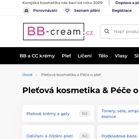
Korejská kosmetika nás baví od roku 2009
Doprava a p
Porovnávání
Seznam přání
Registrace
Např. produk
BB a CC krémy
Pleť
Líčení
Tělo
Vlasy
S
Úvod
Pleťová kosmetika a Péče o pleť
Pleťová kosmetika & Péče o
Tonery, séra, amp
Pleťové krémy a gely
163
esence
Odlíčení a čištění pleti
Podkladové báze
162