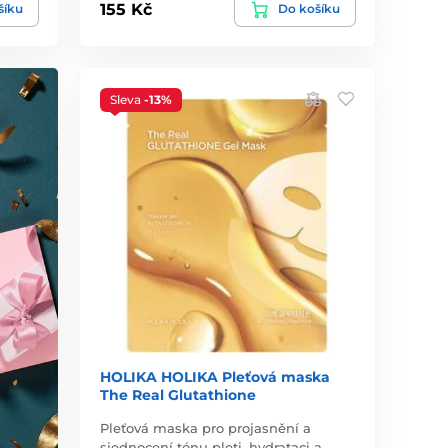
155 Kč
šíku
Do košíku
Sleva
-13%
HOLIKA HOLIKA Pleťová maska
The Real Glutathione
Pleťová maska pro projasnění a
sjednocení tónu pleti, hydrataci a