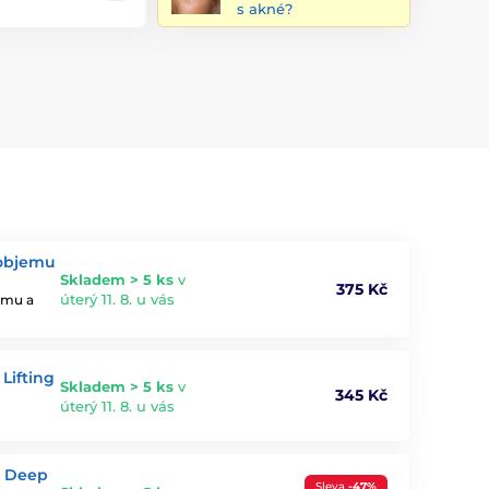
s akné?
 objemu
Skladem > 5 ks
v
375 Kč
úterý 11. 8. u vás
jemu a
Lifting
Skladem > 5 ks
v
345 Kč
úterý 11. 8. u vás
l Deep
Sleva
-47%