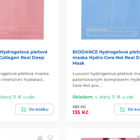
ydrogelová pleťová
BIODANCE Hydrogelová pleť
Collagen Real Deep
maska Hydro Cera-Nol Real 
Mask
rogelová pleťová maska
Luxusní hydrogelová pleťová ma
 intenzivní hydrataci,
patentovaným komplexem Hyd
Cera-Nol pro…
úterý 11. 8. u vás
Skladem
,
v úterý 11. 8. u vás
180 Kč
Do košíku
Do ko
135 Kč