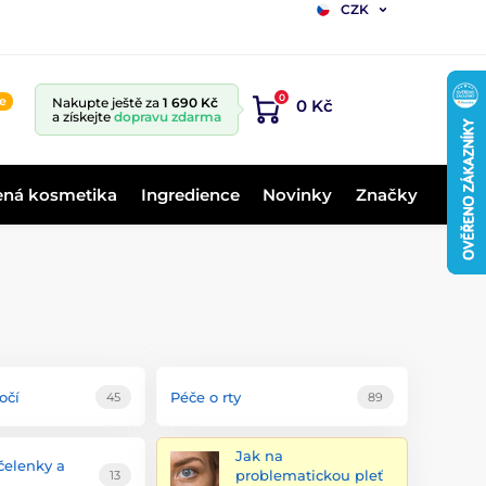
CZK
0
ne
Nakupte ještě za
1 690 Kč
0 Kč
a získejte
dopravu zdarma
ená kosmetika
Ingredience
Novinky
Značky
očí
Péče o rty
45
89
Jak na
čelenky a
problematickou pleť
13