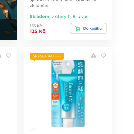
zklidnění.
Skladem
,
v úterý 11. 8. u vás
155 Kč
Do košíku
135 Kč
SPF50+ PA++++