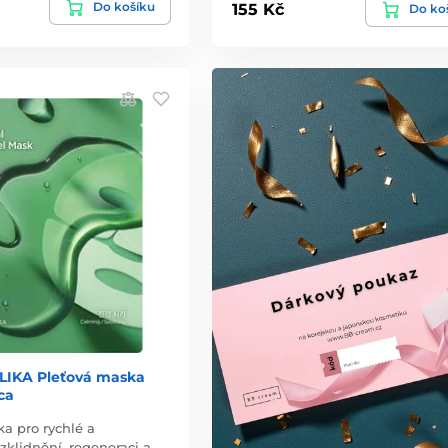
Do košíku
155 Kč
Do ko
LIKA Pleťová maska
ca
a pro rychlé a
klidnění, regeneraci a