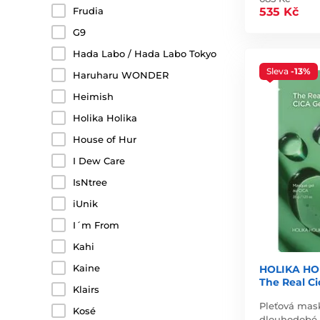
Frudia
535 Kč
G9
Hada Labo / Hada Labo Tokyo
Sleva
-13%
Haruharu WONDER
Heimish
Holika Holika
House of Hur
I Dew Care
IsNtree
iUnik
I´m From
Kahi
Kaine
HOLIKA HO
The Real Ci
Klairs
Pleťová mask
Kosé
dlouhodobé z