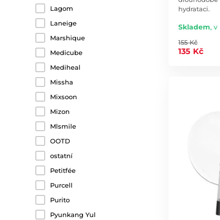
Lagom
hydrataci.
Laneige
Skladem
,
v 
Marshique
155 Kč
135 Kč
Medicube
Mediheal
Missha
Mixsoon
Mizon
Mlsmile
OOTD
ostatní
Petitfée
Purcell
Purito
Pyunkang Yul