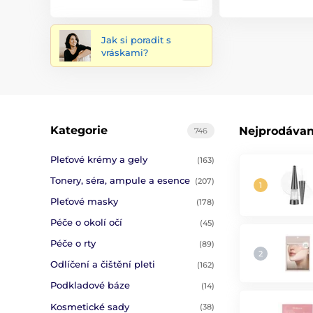
Jak si poradit s
vráskami?
Kategorie
Nejprodávan
746
Pleťové krémy a gely
(163)
Tonery, séra, ampule a esence
(207)
Pleťové masky
(178)
Péče o okolí očí
(45)
Péče o rty
(89)
Odlíčení a čištění pleti
(162)
Podkladové báze
(14)
Kosmetické sady
(38)