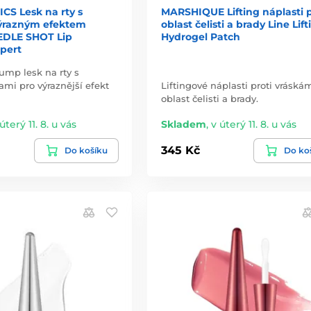
CS Lesk na rty s
MARSHIQUE Lifting náplasti 
výrazným efektem
oblast čelisti a brady Line Lift
EDLE SHOT Lip
Hydrogel Patch
pert
lump lesk na rty s
ami pro výraznější efekt
Liftingové náplasti proti vráská
oblast čelisti a brady.
úterý 11. 8. u vás
Skladem
,
v úterý 11. 8. u vás
345 Kč
Do košíku
Do ko