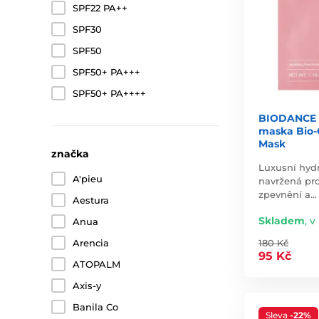
SPF22 PA++
SPF30
SPF50
SPF50+ PA+++
SPF50+ PA++++
BIODANCE H
maska Bio-
Mask
značka
Luxusní hyd
A'pieu
navržená pro
zpevnění a…
Aestura
Skladem
,
v 
Anua
Arencia
180 Kč
95 Kč
ATOPALM
Axis-y
Banila Co
Sleva
-22%