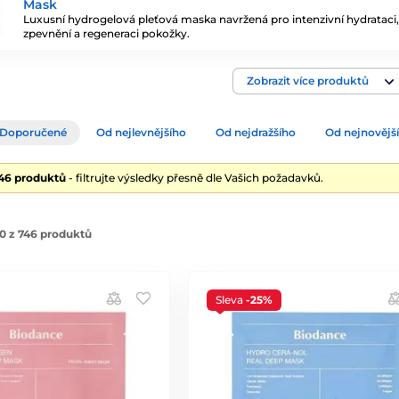
Mask
Luxusní hydrogelová pleťová maska navržená pro intenzivní hydrataci,
zpevnění a regeneraci pokožky.
Zobrazit více produktů
Doporučené
Od nejlevnějšího
Od nejdražšího
Od nejnovějš
746 produktů
- filtrujte výsledky přesně dle Vašich požadavků.
0 z 746 produktů
Sleva
-25%