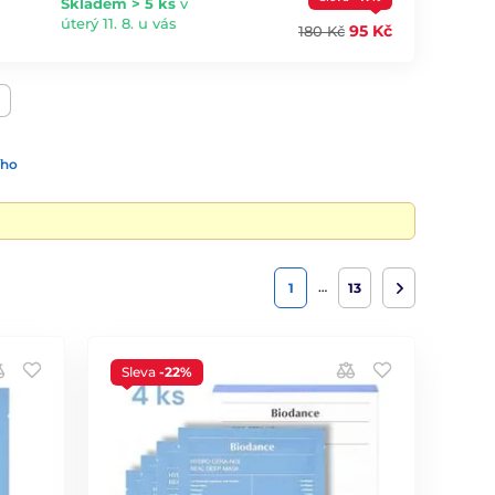
Skladem > 5 ks
v
úterý 11. 8. u vás
95 Kč
180 Kč
ího
…
1
13
Sleva
-22%