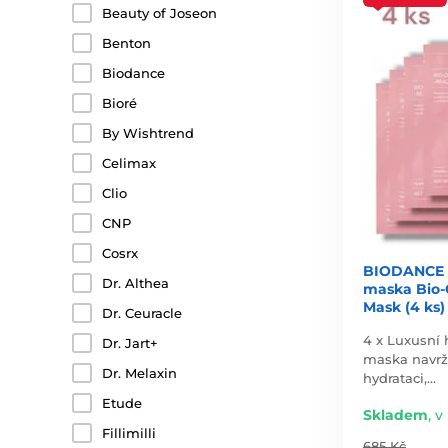
Beauty of Joseon
Benton
Biodance
Bioré
By Wishtrend
Celimax
Clio
CNP
Cosrx
BIODANCE H
Dr. Althea
maska Bio-
Mask (4 ks)
Dr. Ceuracle
4 x Luxusní 
Dr. Jart+
maska navrž
Dr. Melaxin
hydrataci,…
Etude
Skladem
,
v 
Fillimilli
685 Kč