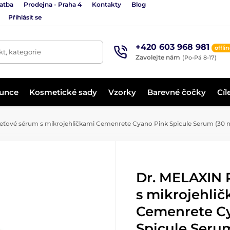
latba
Prodejna - Praha 4
Kontakty
Blog
Přihlásit se
+420 603 968 981
offli
t, kategorie
Zavolejte nám
(Po-Pá 8-17)
lunce
Kosmetické sady
Vzorky
Barevné čočky
Cíl
eťové sérum s mikrojehličkami Cemenrete Cyano Pink Spicule Serum (30 
Dr. MELAXIN 
s mikrojehli
Cemenrete C
Spicule Serum