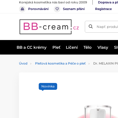
Korejská kosmetika nás baví od roku 2009
Doprava a p
Porovnávání
Seznam přání
Registrace
Např. produk
BB a CC krémy
Pleť
Líčení
Tělo
Vlasy
S
Úvod
Pleťová kosmetika a Péče o pleť
Dr. MELAXIN Pl
Novinka