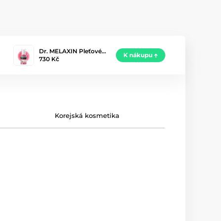
Dr. MELAXIN Pleťové…
K nákupu
730 Kč
Korejská kosmetika