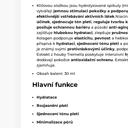
Klíčovou složkou jsou hydrolyzované spikuly (mi
vytvářejí
jemnou stimulaci pokožky a podporu
efektivnější vstřebávání aktivních látek
.Niaci
účinek
,
sjednocuje tón pleti
,
reguluje tvorbu 
posiluje ochrannou bariéru
a působí
anti-agin
zajišťuje
hlubokou hydrataci
, zlepšuje
pružnos
Kolagen podporuje
elasticitu
,
pevnost
a hebkos
přispívá k
hydrataci
,
sjednocení tónu pleti
a po
je známý svými
protivráskovými účinky
, podp
Extrakt z houby Tremella poskytuje intenzivní
h
dodávají pokožce
antioxidační ochranu
. Extrak
zjemňuje.
Obsah balení: 30 ml
Hlavní funkce
Hydratace
Rozjasnění pleti
Sjednocení tónu pleti
Minimalizace pórů