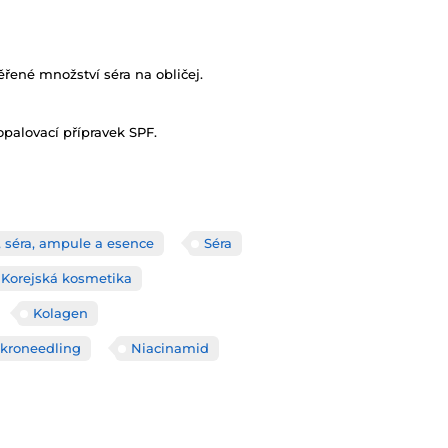
ěřené množství séra na obličej.
opalovací přípravek SPF.
, séra, ampule a esence
Séra
Korejská kosmetika
Kolagen
ikroneedling
Niacinamid