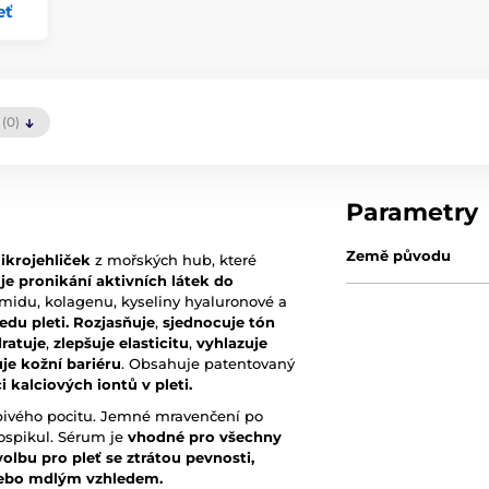
eť
(0)
Parametry
Země původu
ikrojehliček
z mořských hub, které
e pronikání aktivních látek do
amidu, kolagenu, kyseliny hyaluronové a
edu pleti.
Rozjasňuje
,
sjednocuje tón
ratuje
,
zlepšuje elasticitu
,
vyhlazuje
uje kožní bariéru
. Obsahuje patentovaný
 kalciových iontů v pleti.
epivého pocitu. Jemné mravenčení po
ospikul. Sérum je
vhodné pro všechny
volbu pro pleť se ztrátou pevnosti,
nebo mdlým vzhledem.