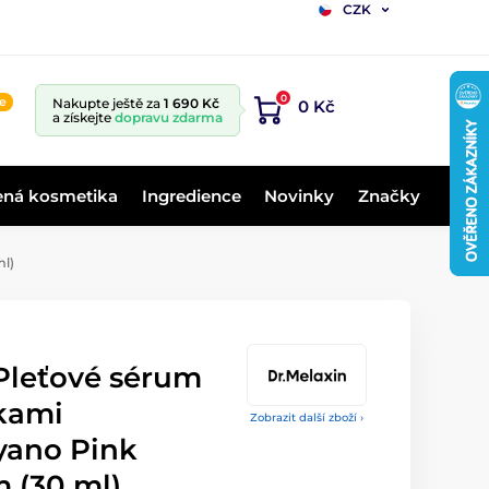
CZK
0
ne
Nakupte ještě za
1 690 Kč
0 Kč
a získejte
dopravu zdarma
ená kosmetika
Ingredience
Novinky
Značky
ml)
Pleťové sérum
čkami
Zobrazit další zboží ›
yano Pink
 (30 ml)