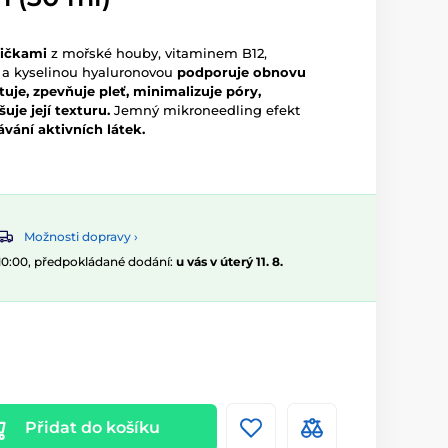
ličkami
z mořské houby, vitaminem B12,
a kyselinou hyaluronovou
podporuje obnovu
uje, zpevňuje pleť, minimalizuje póry,
uje její texturu.
Jemný mikroneedling efekt
vání aktivních látek.
Možnosti dopravy ›
 10:00, předpokládané dodání:
u vás v úterý 11. 8.
Přidat do košíku