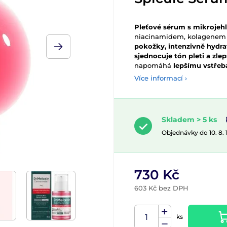
Pleťové sérum s mikrojeh
niacinamidem, kolagenem 
pokožky, intenzivně hydrat
sjednocuje tón pleti a zlepš
napomáhá
lepšímu vstřebá
Více informací ›
Skladem > 5 ks
Objednávky do 10. 8.
730 Kč
603 Kč bez DPH
ks