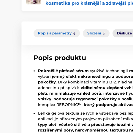
kosmetika pro krásnější a zdravější pl
Popis a parametry
Složení
Diskuze
Popis produktu
Pokročilé pleťové sérum
využívá technologii
m
vytváří
jemný efekt mikroneedlingu a podporuj
pokožky
. Díky kombinaci vitaminu B12, niacin
adenosinu přispívá k
viditelnému zlepšení vzhl
pleti
,
minimalizuje vzhled pórů
,
intenzivně hyd
vrásky
,
podporuje regeneraci pokožky
a
posil
komplex REBORNIC™,
který podporuje aktivaci
Lehká gelová textura se rychle vstřebává bez l
aplikaci je přirozeným projevem působení mikr
typy pleti včetně citlivé a představuje ideální 
rozšířenými póry, nerovnoměrnou texturou 