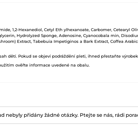
amide, 1,2-Hexanediol, Cetyl Eth ylhexanoate, Carbomer, Cetearyl Ol
glycerin, Hydrolyzed Sponge, Adenosine, Cyanocobala min, Disod
shroom) Extract, Tabebuia Impetiginos a Bark Extract, Coffea Arabic
h dětí. Pokud se objeví podráždění pleti, ihned přestaňte výrobek
oužitím ověřte informace uvedené na obalu.
d nebyly přidány žádné otázky. Ptejte se nás, rádi por