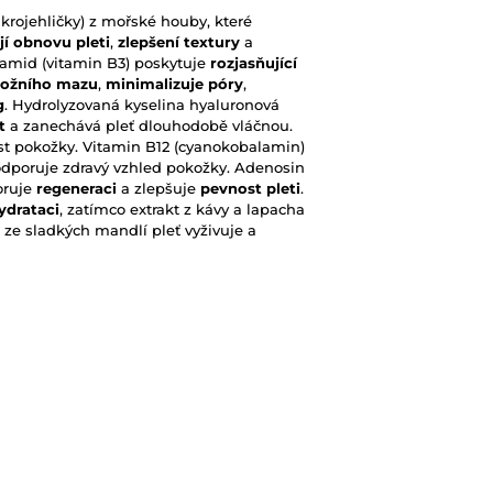
krojehličky) z mořské houby, které
jí obnov
u pleti
,
zlepšení textury
a
namid (vitamin B3) poskytuje
rozjasňující
kožního mazu
,
minimalizuje póry
,
g
. Hydrolyzovaná kyselina hyaluronová
t
a zanechává pleť dlouhodobě vláčnou.
t pokožky. Vitamin B12 (cyanokobalamin)
dporuje zdravý vzhled pokožky. Adenosin
oruje
regeneraci
a zlepšuje
pevnost pleti
.
ydrataci
, zatímco extrakt z kávy a lapacha
t ze sladkých mandlí pleť vyživuje a