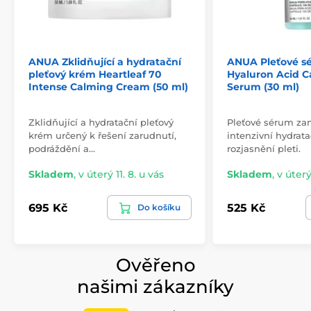
ANUA Zklidňující a hydratační
ANUA Pleťové 
pleťový krém Heartleaf 70
Hyaluron Acid C
Intense Calming Cream (50 ml)
Serum (30 ml)
Zklidňující a hydratační pleťový
Pleťové sérum za
krém určený k řešení zarudnutí,
intenzivní hydrata
podráždění a…
rozjasnění pleti.
Skladem
,
v úterý 11. 8. u vás
Skladem
,
v úterý
695 Kč
525 Kč
Do košíku
Ověřeno
našimi zákazníky