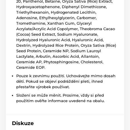
20, Panthenol, Betaine, Oryza Sativa (Rice) Extract,
Hydroxyacetophenone, Diphenyl Dimethicone,
Triethylhexanoin, Hydrogenated Lecithin,
Adenosine, Ethylhexylglycerin, Carbomer,
Tromethamine, Xanthan Gum, Glyceryl
Acrylate/Acrylic Acid Copolymer, Theobroma Cacao
(Cocoa) Seed Extract, Sodium Hyaluronate,
Hydrolyzed Hyaluronic Acid, Hyaluronic Acid,
Dextrin, Hydrolyzed Rice Protein, Oryza Sativa (Rice)
Seed Protein, Ceramide NP, Sodium Lauroyl
Lactylate, Arbutin, Ascorbic Acid, Allantoin,
Ceramide AP, Phytosphingosine, Cholesterol,
Ceramide EOP.
Pouze k zevnímu použití. Uchovávejte mimo dosah
dětí. Pokud se objeví podráždění pleti, ihned
přestaňte výrobek používat.
Složení se může měnit. Prosíme, vždy si před
použitím ověřte informace uvedené na obalu.
Diskuze