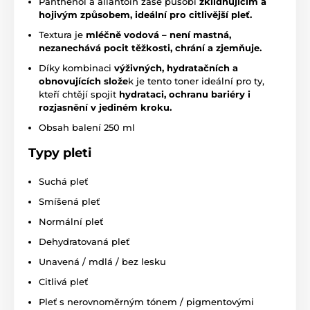
Panthenol a allantoin zase působí
zklidňujícím a
hojivým způsobem, ideální pro citlivější pleť.
Textura je
mléčně vodová – není mastná,
nezanechává pocit těžkosti, chrání a zjemňuje.
Díky kombinaci
výživných, hydratačních a
obnovujících slože
k je tento toner ideální pro ty,
kteří chtějí spojit
hydrataci, ochranu bariéry i
rozjasnění v jediném kroku.
Obsah balení 250 ml
Typy pleti
Suchá pleť
Smíšená pleť
Normální pleť
Dehydratovaná pleť
Unavená / mdlá / bez lesku
Citlivá pleť
Pleť s nerovnoměrným tónem / pigmentovými