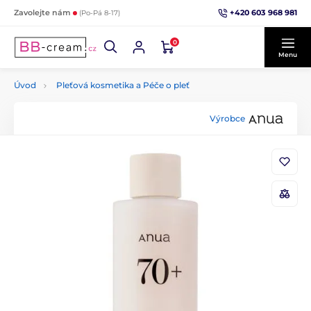
+420 603 968 981
Zavolejte nám
(Po-Pá 8-17)
0
Menu
Úvod
Pleťová kosmetika a Péče o pleť
Výrobce