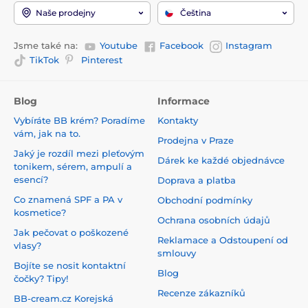
Naše prodejny
Čeština
Jsme také na:
Youtube
Facebook
Instagram
TikTok
Pinterest
Blog
Informace
Vybíráte BB krém? Poradíme
Kontakty
vám, jak na to.
Prodejna v Praze
Jaký je rozdíl mezi pleťovým
Dárek ke každé objednávce
tonikem, sérem, ampulí a
esencí?
Doprava a platba
Co znamená SPF a PA v
Obchodní podmínky
kosmetice?
Ochrana osobních údajů
Jak pečovat o poškozené
Reklamace a Odstoupení od
vlasy?
smlouvy
Bojíte se nosit kontaktní
Blog
čočky? Tipy!
Recenze zákazníků
BB-cream.cz Korejská