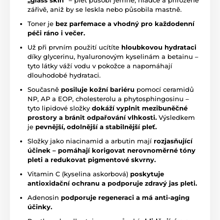
„glass skin“
– pleť působí jemně, hladce a přirozeně
zářivě, aniž by se leskla nebo působila mastně.
Toner je
bez parfemace a vhodný pro každodenní
péči ráno i večer.
Už při prvním použití ucítíte
hloubkovou hydrataci
díky glycerinu, hyaluronovým kyselinám a betainu –
tyto látky váží vodu v pokožce a napomáhají
dlouhodobé hydrataci.
Současně
posiluje kožní bariéru
pomocí ceramidů
NP, AP a EOP, cholesterolu a phytosphingosinu –
tyto lipidové složky
dokáží vyplnit mezibuněčné
prostory a bránit odpařování vlhkosti.
Výsledkem
je
pevnější, odolnější a stabilnější pleť.
Složky jako niacinamid a arbutin mají
rozjasňující
účinek – pomáhají korigovat nerovnoměrné tóny
pleti a redukovat pigmentové skvrny.
Vitamin C (kyselina askorbová)
poskytuje
antioxidační ochranu a podporuje zdravý jas pleti.
Adenosin
podporuje regeneraci a má anti-aging
účinky.