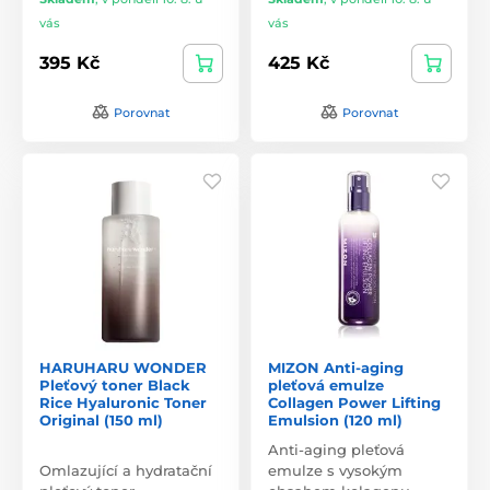
vás
vás
395 Kč
425 Kč
Porovnat
Porovnat
HARUHARU WONDER
MIZON Anti-aging
Pleťový toner Black
pleťová emulze
Rice Hyaluronic Toner
Collagen Power Lifting
Original (150 ml)
Emulsion (120 ml)
Anti-aging pleťová
Omlazující a hydratační
emulze s vysokým