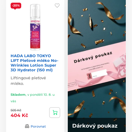
-20%
HADA LABO TOKYO
LIFT Pleťové mléko No-
Wrinkles Lotion Super
3D Hydrator (150 ml)
Liftingové pleťové
mléko.
Skladem
,
v pondělí 10. 8. u
vás
505 Kč
404 Kč
Dárkový poukaz
Porovnat