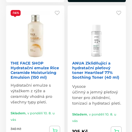
-14%
THE FACE SHOP
ANUA Zklidňující a
Hydratační emulze Rice
hydratační pleťový
Ceramide Moisturizing
toner Heartleaf 77%
Emulsion (150 ml)
Soothing Toner (40 ml)
Hydratační emulze s
Vysoce
výtažkem z rýže a
účinný a jemný pleťový
ceramidy vhodná pro
toner pro zklidnění,
všechny typy pleti.
tonizaci a hydrataci pleti.
Skladem
,
v pondělí 10. 8. u
Skladem
,
v pondělí 10. 8. u
vás
vás
345 Kč
105 Kč