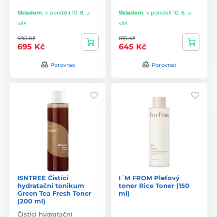
Skladem
,
v pondělí 10. 8. u
Skladem
,
v pondělí 10. 8. u
vás
vás
995 Kč
815 Kč
695 Kč
645 Kč
Porovnat
Porovnat
ISNTREE Čistící
I´M FROM Pleťový
hydratační tonikum
toner Rice Toner (150
Green Tea Fresh Toner
ml)
(200 ml)
Čistící hydratační