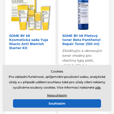
SOME BY MI
SOME BY MI Pleťový
Kosmetická sada Yuja
toner Beta Panthenol
Niacin Anti Blemish
Repair Toner (150 ml)
Starter Kit
Zklidňující a obnovující
toner vhodný pro
všechny typy pleti,
včetně citlivé a…
Cookies
Skladem
,
v pondělí 10. 8. u
Skladem
,
v pondělí 10. 8. u
Pro základní funkčnost, zpříjemnění používání webu, analytické
vás
vás
účely a v případě udělení souhlasu také pro účely cílení reklamy
využíváme soubory cookies. Více informací naleznete
zde
.
510 Kč
505 Kč
Nesouhlasím
Porovnat
Porovnat
Souhlasím