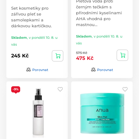
Pleťová voda proti
černým tečkám s
Set kosmetiky pro
přírodními kyselinami
zářivou pleť se
AHA vhodná pro
samolepkami a
mastnou…
dárkovou kartičkou.
Skladem
,
v pondělí 10. 8. u
Skladem
,
v pondělí 10. 8. u
vás
vás
575 Kč
245 Kč
475 Kč
Porovnat
Porovnat
-9%