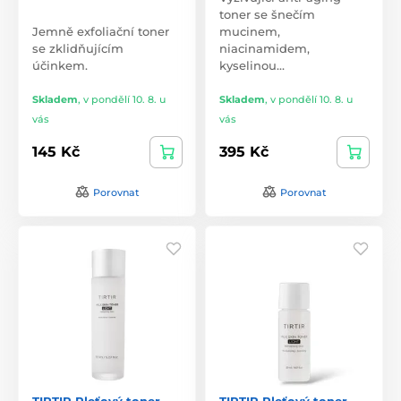
toner se šnečím
Jemně exfoliační toner
mucinem,
se zklidňujícím
niacinamidem,
účinkem.
kyselinou…
Skladem
,
v pondělí 10. 8. u
Skladem
,
v pondělí 10. 8. u
vás
vás
145 Kč
395 Kč
Porovnat
Porovnat
TIRTIR Pleťový toner
TIRTIR Pleťový toner