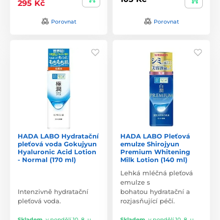
295 Kč
Porovnat
Porovnat
HADA LABO Hydratační
HADA LABO Pleťová
pleťová voda Gokujyun
emulze Shirojyun
Hyaluronic Acid Lotion
Premium Whitening
- Normal (170 ml)
Milk Lotion (140 ml)
Lehká mléčná pleťová
emulze s
Intenzivně hydratační
bohatou hydratační a
pleťová voda.
rozjasňující péčí.
Skladem
,
v pondělí 10. 8. u
Skladem
,
v pondělí 10. 8. u