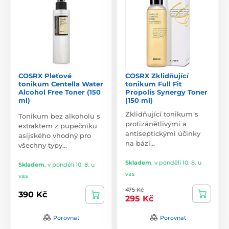
COSRX Pleťové
COSRX Zklidňující
tonikum Centella Water
tonikum Full Fit
Alcohol Free Toner (150
Propolis Synergy Toner
ml)
(150 ml)
Zklidňující tonikum s
Tonikum bez alkoholu s
protizánětlivými a
extraktem z pupečníku
antiseptickými účinky
asijského vhodný pro
na bázi…
všechny typy…
Skladem
,
v pondělí 10. 8. u
Skladem
,
v pondělí 10. 8. u
vás
vás
475 Kč
390 Kč
295 Kč
Porovnat
Porovnat