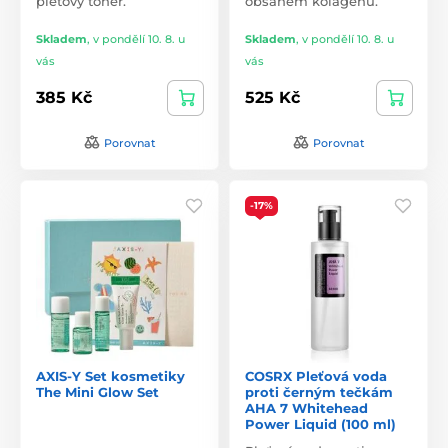
pleťový toner.
obsahem kolagenu.
Skladem
,
v pondělí 10. 8. u
Skladem
,
v pondělí 10. 8. u
vás
vás
385 Kč
525 Kč
Porovnat
Porovnat
-17%
AXIS-Y Set kosmetiky
COSRX Pleťová voda
The Mini Glow Set
proti černým tečkám
AHA 7 Whitehead
Power Liquid (100 ml)