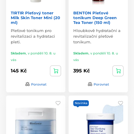
TIRTIR Pleťový toner
BENTON Pleťové
Milk Skin Toner Mini (20
tonikum Deep Green
ml)
Tea Toner (150 ml)
Pleťové tonikum pro
Hloubkově hydratační a
revitalizaci a hydrataci
revitalizační pleťové
pleti.
tonikum.
Skladem
,
v pondělí 10. 8. u
Skladem
,
v pondělí 10. 8. u
vás
vás
145 Kč
395 Kč
Porovnat
Porovnat
Novinka