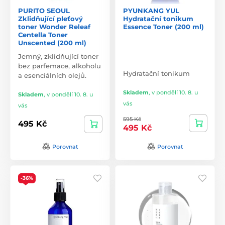
PURITO SEOUL
PYUNKANG YUL
Zklidňující pleťový
Hydratační tonikum
toner Wonder Releaf
Essence Toner (200 ml)
Centella Toner
Unscented (200 ml)
Jemný, zklidňující toner
bez parfemace, alkoholu
Hydratační tonikum
a esenciálních olejů.
Skladem
,
v pondělí 10. 8. u
Skladem
,
v pondělí 10. 8. u
vás
vás
595 Kč
495 Kč
495 Kč
Porovnat
Porovnat
-36%