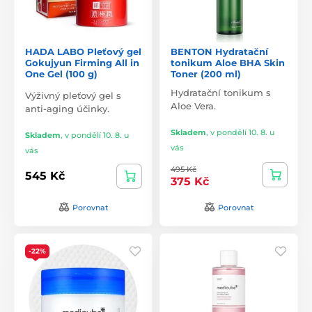
HADA LABO Pleťový gel
BENTON Hydratační
Gokujyun Firming All in
tonikum Aloe BHA Skin
One Gel (100 g)
Toner (200 ml)
Hydratační tonikum s
Výživný pleťový gel s
Aloe Vera.
anti-aging účinky.
Skladem
,
v pondělí 10. 8. u
Skladem
,
v pondělí 10. 8. u
vás
vás
495 Kč
545 Kč
375 Kč
Porovnat
Porovnat
-22%