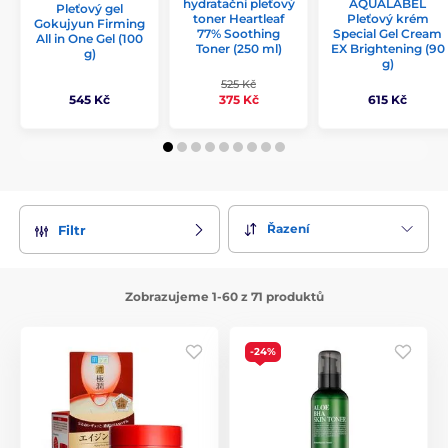
hydratační pleťový
AQUALABEL
Pleťový gel
toner Heartleaf
Pleťový krém
Gokujyun Firming
77% Soothing
Special Gel Cream
All in One Gel (100
Toner (250 ml)
EX Brightening (90
g)
g)
525 Kč
545 Kč
615 Kč
375 Kč
Řazení
Filtr
Zobrazujeme 1-60 z 71 produktů
-24%