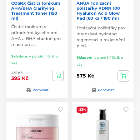
COSRX Čistící tonikum
ANUA Tonizační
AHA/BHA Clarifying
polštářky PDRN 100
Treatment Toner (150
Hyaluron Acid Glow
ml)
Pad (60 ks / 180 ml)
Čistící tonikum s
Tonizační polštářky pro
přírodními kyselinami
intenzivní hydrataci,
AHA a BHA vhodné pro
regeneraci a rozjasnění
mastnou a…
pleti.
Skladem
,
v pondělí 10. 8. u
Skladem
,
v pondělí 10. 8. u
vás
vás
435 Kč
575 Kč
395 Kč
Porovnat
Porovnat
-23%