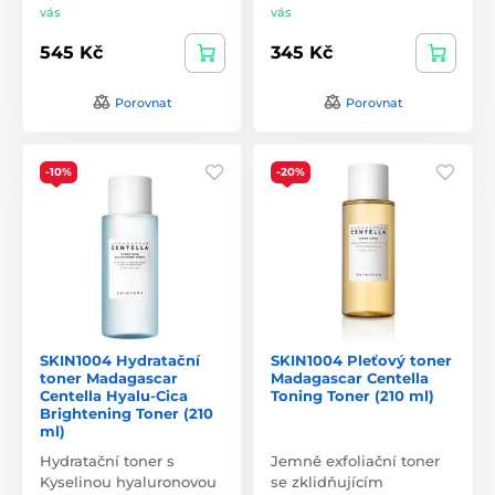
vás
vás
545 Kč
345 Kč
Porovnat
Porovnat
-10%
-20%
SKIN1004 Hydratační
SKIN1004 Pleťový toner
toner Madagascar
Madagascar Centella
Centella Hyalu-Cica
Toning Toner (210 ml)
Brightening Toner (210
ml)
Hydratační toner s
Jemně exfoliační toner
Kyselinou hyaluronovou
se zklidňujícím