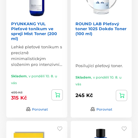
PYUNKANG YUL
ROUND LAB Pleťový
Pleťové tonikum ve
toner 1025 Dokdo Toner
spreji Mist Toner (200
(100 ml)
ml)
Lehké pleťové tonikum s
precizně
minimalistickým
složením pro intenzivní…
Posilující pleťový toner.
Skladem
,
v pondělí 10. 8. u
Skladem
,
v pondělí 10. 8. u
vás
vás
495 Kč
245 Kč
315 Kč
Porovnat
Porovnat