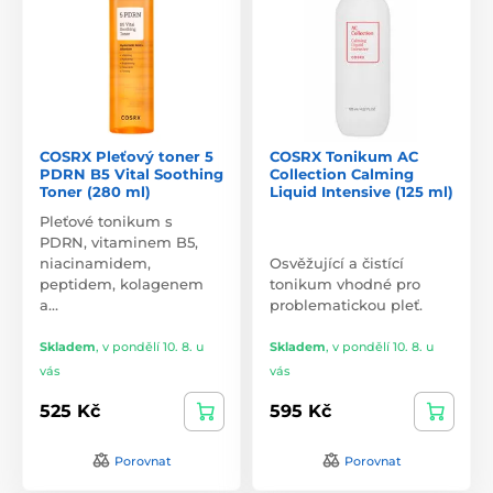
COSRX Pleťový toner 5
COSRX Tonikum AC
PDRN B5 Vital Soothing
Collection Calming
Toner (280 ml)
Liquid Intensive (125 ml)
Pleťové tonikum s
PDRN, vitaminem B5,
niacinamidem,
Osvěžující a čistící
peptidem, kolagenem
tonikum vhodné pro
a…
problematickou pleť.
Skladem
,
v pondělí 10. 8. u
Skladem
,
v pondělí 10. 8. u
vás
vás
525 Kč
595 Kč
Porovnat
Porovnat