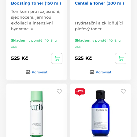
Boosting Toner (150 ml)
Centella Toner (200 ml)
Tonikum pro rozjasnění,
sjednocení, jemnou
exfoliaci a intenzivní
Hydratační a zklidňující
hydrataci v…
pleťový toner.
Skladem
,
v pondělí 10. 8. u
Skladem
,
v pondělí 10. 8. u
vás
vás
525 Kč
525 Kč
Porovnat
Porovnat
-17%