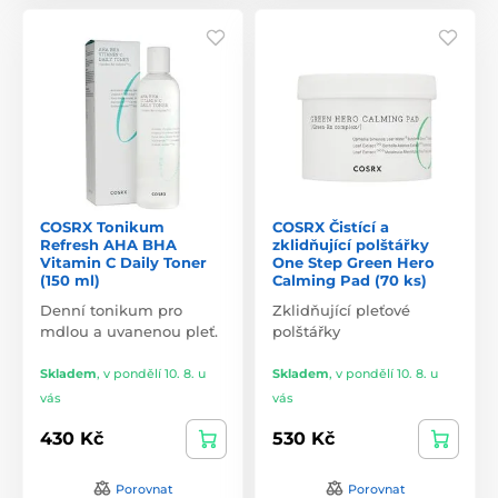
COSRX Tonikum
COSRX Čistící a
Refresh AHA BHA
zklidňující polštářky
Vitamin C Daily Toner
One Step Green Hero
(150 ml)
Calming Pad (70 ks)
Denní tonikum pro
Zklidňující pleťové
mdlou a uvanenou pleť.
polštářky
Skladem
,
v pondělí 10. 8. u
Skladem
,
v pondělí 10. 8. u
vás
vás
430 Kč
530 Kč
Porovnat
Porovnat