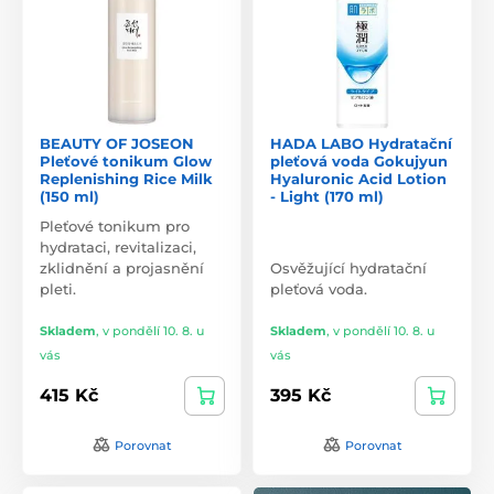
BEAUTY OF JOSEON
HADA LABO Hydratační
Pleťové tonikum Glow
pleťová voda Gokujyun
Replenishing Rice Milk
Hyaluronic Acid Lotion
(150 ml)
- Light (170 ml)
Pleťové tonikum pro
hydrataci, revitalizaci,
zklidnění a projasnění
Osvěžující hydratační
pleti.
pleťová voda.
Skladem
,
v pondělí 10. 8. u
Skladem
,
v pondělí 10. 8. u
vás
vás
415 Kč
395 Kč
Porovnat
Porovnat