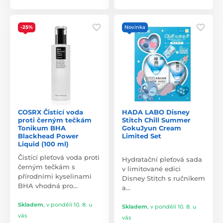
-25%
Novinka
COSRX Čistící voda
HADA LABO Disney
proti černým tečkám
Stitch Chill Summer
Tonikum BHA
GokuJyun Cream
Blackhead Power
Limited Set
Liquid (100 ml)
Čistící pleťová voda proti
Hydratační pleťová sada
černým tečkám s
v limitované edici
přírodními kyselinami
Disney Stitch s ručníkem
BHA vhodná pro…
a…
Skladem
,
v pondělí 10. 8. u
Skladem
,
v pondělí 10. 8. u
vás
vás