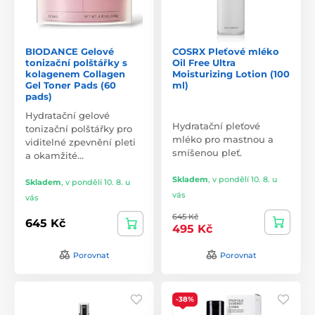
BIODANCE Gelové
COSRX Pleťové mléko
tonizační polštářky s
Oil Free Ultra
kolagenem Collagen
Moisturizing Lotion (100
Gel Toner Pads (60
ml)
pads)
Hydratační gelové
Hydratační pleťové
tonizační polštářky pro
mléko pro mastnou a
viditelné zpevnění pleti
smíšenou pleť.
a okamžité…
Skladem
,
v pondělí 10. 8. u
Skladem
,
v pondělí 10. 8. u
vás
vás
645 Kč
645 Kč
495 Kč
Porovnat
Porovnat
-38%