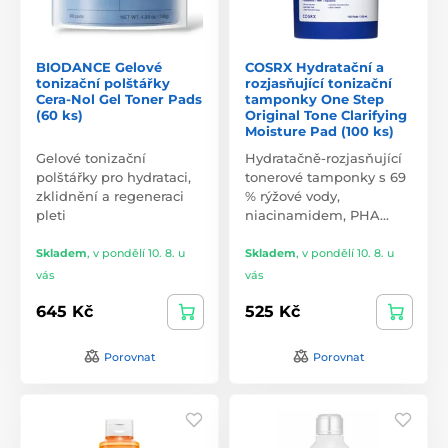
BIODANCE Gelové
COSRX Hydratační a
tonizační polštářky
rozjasňující tonizační
Cera-Nol Gel Toner Pads
tamponky One Step
(60 ks)
Original Tone Clarifying
Moisture Pad (100 ks)
Gelové tonizační
Hydratačně-rozjasňující
polštářky pro hydrataci,
tonerové tamponky s 69
zklidnění a regeneraci
% rýžové vody,
pleti
niacinamidem, PHA…
Skladem
,
v pondělí 10. 8. u
Skladem
,
v pondělí 10. 8. u
vás
vás
645 Kč
525 Kč
Porovnat
Porovnat