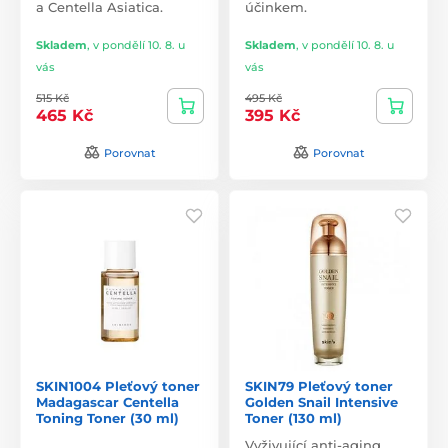
a Centella Asiatica.
účinkem.
Skladem
,
v pondělí 10. 8. u
Skladem
,
v pondělí 10. 8. u
vás
vás
515 Kč
495 Kč
465 Kč
395 Kč
Porovnat
Porovnat
SKIN1004 Pleťový toner
SKIN79 Pleťový toner
Madagascar Centella
Golden Snail Intensive
Toning Toner (30 ml)
Toner (130 ml)
Vyživující anti-aging