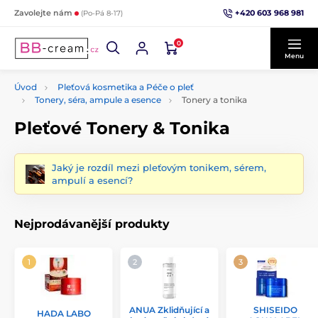
+420 603 968 981
Zavolejte nám
(Po-Pá 8-17)
0
Menu
Úvod
Pleťová kosmetika a Péče o pleť
Tonery, séra, ampule a esence
Tonery a tonika
Pleťové Tonery & Tonika
Jaký je rozdíl mezi pleťovým tonikem, sérem,
ampulí a esencí?
Nejprodávanější produkty
ANUA Zklidňující a
SHISEIDO
HADA LABO