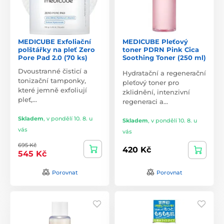
MEDICUBE Exfoliační
MEDICUBE Pleťový
polštářky na pleť Zero
toner PDRN Pink Cica
Pore Pad 2.0 (70 ks)
Soothing Toner (250 ml)
Dvoustranné čisticí a
Hydratační a regenerační
tonizační tamponky,
pleťový toner pro
které jemně exfoliují
zklidnění, intenzivní
pleť,…
regeneraci a…
Skladem
,
v pondělí 10. 8. u
Skladem
,
v pondělí 10. 8. u
vás
vás
695 Kč
420 Kč
545 Kč
Porovnat
Porovnat