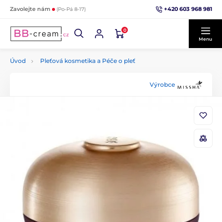
+420 603 968 981
Zavolejte nám
(Po-Pá 8-17)
0
Menu
Úvod
Pleťová kosmetika a Péče o pleť
Výrobce