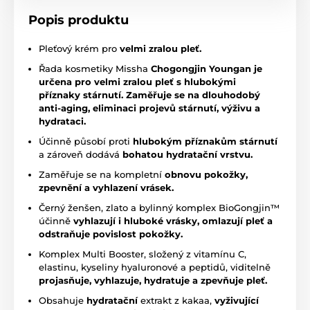
Popis produktu
Pleťový krém pro
velmi zralou pleť.
Řada kosmetiky Missha
Chogongjin
Youngan
je
určena pro velmi zralou pleť s hlubokými
příznaky stárnutí.
Z
aměřuje se na dlouhodobý
anti-aging, eliminaci projevů stárnutí, výživu a
hydrataci.
Účinně působí proti
hlubokým příznakům stárnutí
a zároveň dodává
bohatou hydratační vrstvu.
Zaměřuje se na kompletní
obnovu pokožky,
zpevnění a vyhlazení vrásek.
Černý ženšen, zlato a bylinný komplex BioGongjin™️
účinně
vyhlazují i hluboké vrásky, omlazují pleť a
odstraňuje povislost pokožky.
Komplex Multi Booster, složený z vitamínu C,
elastinu, kyseliny hyaluronové a peptidů, viditelně
projasňuje, vyhlazuje, hydratuje a zpevňuje pleť.
Obsahuje
hydratační
extrakt z kakaa,
vyživující