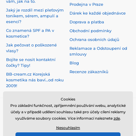
vám, jak na to.
Prodejna v Praze
Jaký je rozdíl mezi pleťovým
Dárek ke každé objednávce
tonikem, sérem, ampulí a
esencí?
Doprava a platba
Co znamená SPF a PA v
Obchodní podmínky
kosmetice?
Ochrana osobních údajů
Jak pečovat o poškozené
Reklamace a Odstoupení od
vlasy?
smlouvy
Bojíte se nosit kontaktní
Blog
čočky? Tipy!
Recenze zákazníků
BB-cream.cz Korejská
kosmetika nás baví...od roku
2009!
Cookies
Pro základní funkčnost, zpříjemnění používání webu, analytické
účely a v případě udělení souhlasu také pro účely cílení reklamy
využíváme soubory cookies. Více informací naleznete
zde
.
Nesouhlasím