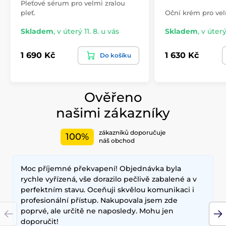
Pleťové sérum pro velmi zralou
pleť.
Oční krém pro velm
Skladem
,
v úterý 11. 8. u vás
Skladem
,
v úterý
1 690 Kč
1 630 Kč
Do košíku
Ověřeno
našimi zákazníky
zákazníků doporučuje
100%
náš obchod
Moc příjemné překvapení! Objednávka byla
rychle vyřízená, vše dorazilo pečlivě zabalené a v
perfektním stavu. Oceňuji skvělou komunikaci i
profesionální přístup. Nakupovala jsem zde
poprvé, ale určitě ne naposledy. Mohu jen
doporučit!