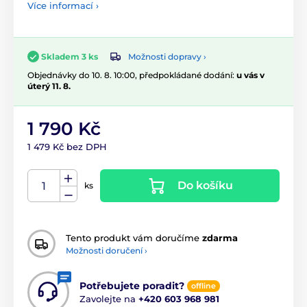
Více informací ›
Možnosti dopravy ›
Skladem 3 ks
Objednávky do 10. 8. 10:00, předpokládané dodání:
u vás v
úterý 11. 8.
1 790 Kč
1 479 Kč bez DPH
Do košíku
ks
Tento produkt vám doručíme
zdarma
Možnosti doručení ›
Potřebujete poradit?
offline
Zavolejte na
+420 603 968 981