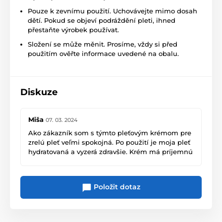
Pouze k zevnímu použití. Uchovávejte mimo dosah
dětí. Pokud se objeví podráždění pleti, ihned
přestaňte výrobek používat.
Složení se může měnit. Prosíme, vždy si před
použitím ověřte informace uvedené na obalu.
Diskuze
Miša
07. 03. 2024
Ako zákazník som s týmto pleťovým krémom pre
zrelú pleť veľmi spokojná. Po použití je moja pleť
hydratovaná a vyzerá zdravšie. Krém má príjemnú
textúru a dobre sa vstrebáva. Odporúčam!
Položit dotaz