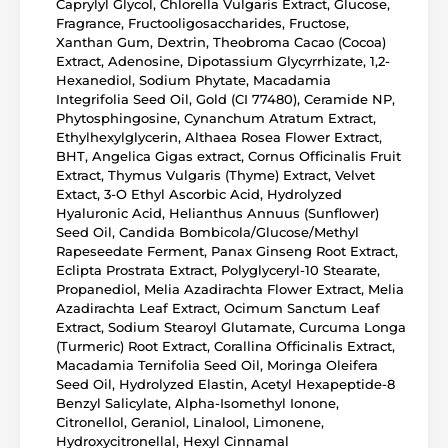
Caprylyl Glycol, Chlorella Vulgaris Extract, Glucose,
Fragrance, Fructooligosaccharides, Fructose,
Xanthan Gum, Dextrin, Theobroma Cacao (Cocoa)
Extract, Adenosine, Dipotassium Glycyrrhizate, 1,2-
Hexanediol, Sodium Phytate, Macadamia
Integrifolia Seed Oil, Gold (CI 77480), Ceramide NP,
Phytosphingosine, Cynanchum Atratum Extract,
Ethylhexylglycerin, Althaea Rosea Flower Extract,
BHT, Angelica Gigas extract, Cornus Officinalis Fruit
Extract, Thymus Vulgaris (Thyme) Extract, Velvet
Extact, 3-O Ethyl Ascorbic Acid, Hydrolyzed
Hyaluronic Acid, Helianthus Annuus (Sunflower)
Seed Oil, Candida Bombicola/Glucose/Methyl
Rapeseedate Ferment, Panax Ginseng Root Extract,
Eclipta Prostrata Extract, Polyglyceryl-10 Stearate,
Propanediol, Melia Azadirachta Flower Extract, Melia
Azadirachta Leaf Extract, Ocimum Sanctum Leaf
Extract, Sodium Stearoyl Glutamate, Curcuma Longa
(Turmeric) Root Extract, Corallina Officinalis Extract,
Macadamia Ternifolia Seed Oil, Moringa Oleifera
Seed Oil, Hydrolyzed Elastin, Acetyl Hexapeptide-8
Benzyl Salicylate, Alpha-Isomethyl Ionone,
Citronellol, Geraniol, Linalool, Limonene,
Hydroxycitronellal, Hexyl Cinnamal