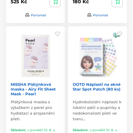
525 Kč
180 Kč
Porovnat
Porovnat
MISSHA Plátýnková
OOTD Náplasti na akné
maska - Airy Fit Sheet
Star Spot Patch (80 ks)
Mask - Pearl
Plátýnková maska s
Hydrokoloidní náplasti k
výtažkem z perel pro
lokální péči o pupínky a
hydrataci a projasnění
nedokonalosti pleti ve
pleti.
tvaru…
Skladem
,
v pondělí 10. 8. u
Skladem
,
v pondělí 10. 8. u