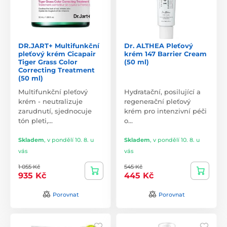
DR.JART+ Multifunkční
Dr. ALTHEA Pleťový
pleťový krém Cicapair
krém 147 Barrier Cream
Tiger Grass Color
(50 ml)
Correcting Treatment
(50 ml)
Multifunkční pleťový
Hydratační, posilující a
krém - neutralizuje
regenerační pleťový
zarudnutí, sjednocuje
krém pro intenzivní péči
tón pleti,…
o…
Skladem
,
v pondělí 10. 8. u
Skladem
,
v pondělí 10. 8. u
vás
vás
1 055 Kč
545 Kč
935 Kč
445 Kč
Porovnat
Porovnat