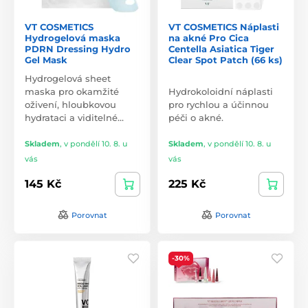
VT COSMETICS
VT COSMETICS Náplasti
Hydrogelová maska
na akné Pro Cica
PDRN Dressing Hydro
Centella Asiatica Tiger
Gel Mask
Clear Spot Patch (66 ks)
Hydrogelová sheet
maska pro okamžité
Hydrokoloidní náplasti
oživení, hloubkovou
pro rychlou a účinnou
hydrataci a viditelné…
péči o akné.
Skladem
,
v pondělí 10. 8. u
Skladem
,
v pondělí 10. 8. u
vás
vás
145 Kč
225 Kč
Porovnat
Porovnat
-30%