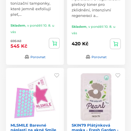
tonizační tamponky,
pleťový toner pro
které jemně exfoliují
zklidnění, intenzivní
pleť,…
regeneraci a…
Skladem
,
v pondělí 10. 8. u
Skladem
,
v pondělí 10. 8. u
vás
vás
695 Kč
420 Kč
545 Kč
Porovnat
Porovnat
MLSMILE Barevné
SKIN79 Plátýnková
náplasti na akné Smile
maska - Fresh Garden -