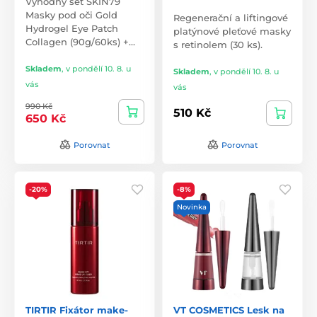
Výhodný set SKIN79
Masky pod oči Gold
Regenerační a liftingové
Hydrogel Eye Patch
platýnové pleťové masky
Collagen (90g/60ks) +…
s retinolem (30 ks).
Skladem
,
v pondělí 10. 8. u
Skladem
,
v pondělí 10. 8. u
vás
vás
990 Kč
510 Kč
650 Kč
Porovnat
Porovnat
-20%
-8%
Novinka
TIRTIR Fixátor make-
VT COSMETICS Lesk na