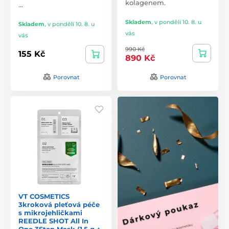
kolagenem.
…
Skladem
,
v pondělí 10. 8. u
Skladem
,
v pondělí 10. 8. u
vás
vás
990 Kč
155 Kč
890 Kč
Porovnat
Porovnat
VT COSMETICS
3kroková pleťová péče
s mikrojehličkami
REEDLE SHOT All In
One 3Step Mask (1,5 g +