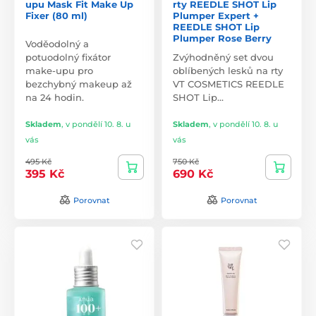
upu Mask Fit Make Up
rty REEDLE SHOT Lip
Fixer (80 ml)
Plumper Expert +
REEDLE SHOT Lip
Plumper Rose Berry
Voděodolný a
potuodolný fixátor
Zvýhodněný set dvou
make-upu pro
oblíbených lesků na rty
bezchybný makeup až
VT COSMETICS REEDLE
na 24 hodin.
SHOT Lip…
Skladem
,
v pondělí 10. 8. u
Skladem
,
v pondělí 10. 8. u
vás
vás
495 Kč
750 Kč
395 Kč
690 Kč
Porovnat
Porovnat