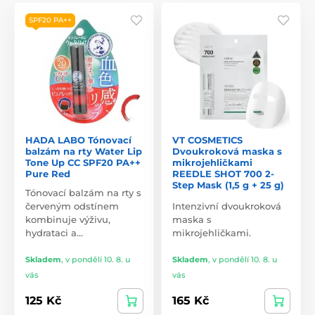
SPF20 PA++
HADA LABO Tónovací
VT COSMETICS
balzám na rty Water Lip
Dvoukroková maska s
Tone Up CC SPF20 PA++
mikrojehličkami
Pure Red
REEDLE SHOT 700 2-
Step Mask (1,5 g + 25 g)
Tónovací balzám na rty s
červeným odstínem
Intenzivní dvoukroková
kombinuje výživu,
maska s
hydrataci a…
mikrojehličkami.
Skladem
,
v pondělí 10. 8. u
Skladem
,
v pondělí 10. 8. u
vás
vás
125 Kč
165 Kč