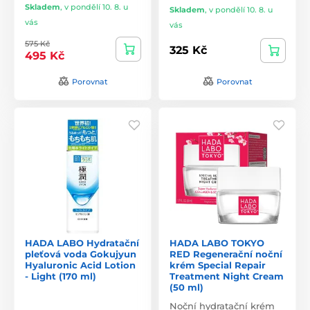
Skladem
,
v pondělí 10. 8. u
Skladem
,
v pondělí 10. 8. u
vás
vás
575 Kč
325 Kč
495 Kč
Porovnat
Porovnat
HADA LABO Hydratační
HADA LABO TOKYO
pleťová voda Gokujyun
RED Regenerační noční
Hyaluronic Acid Lotion
krém Special Repair
- Light (170 ml)
Treatment Night Cream
(50 ml)
Noční hydratační krém