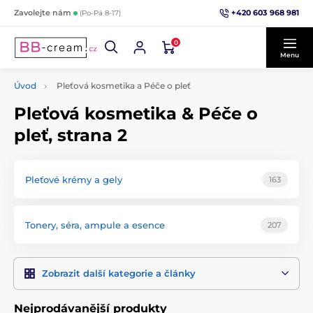
+420 603 968 981
Zavolejte nám
(Po-Pá 8-17)
0
Menu
Úvod
Pleťová kosmetika a Péče o pleť
Pleťová kosmetika & Péče o
pleť, strana 2
Pleťové krémy a gely
163
Tonery, séra, ampule a esence
207
Zobrazit další kategorie a články
Nejprodávanější produkty