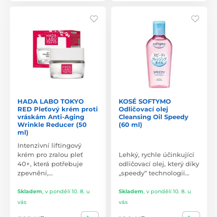
HADA LABO TOKYO
KOSÉ SOFTYMO
RED Pleťový krém proti
Odličovací olej
vráskám Anti-Aging
Cleansing Oil Speedy
Wrinkle Reducer (50
(60 ml)
ml)
Intenzivní liftingový
krém pro zralou pleť
Lehký, rychle účinkující
40+, která potřebuje
odličovací olej, který díky
zpevnění,…
„speedy“ technologii…
Skladem
,
v pondělí 10. 8. u
Skladem
,
v pondělí 10. 8. u
vás
vás