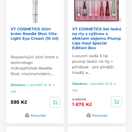
VT COSMETICS Oční
VT COSMETICS Set lesků
krém Reedle Shot Vita-
na rty s výživou a
Light Eye Cream (15 ml)
efektem objemu Plump
Lips Haul Special
Edition Box
Luxusní sada 6 lip
Rozjasňující oční krém s
plump lesků na rty +
technologií
přívěsek - pro plnější,
mikrojehliček Reedle
hladší a…
Shot, niacinamidem,…
Skladem
,
v pondělí 10. 8. u
Skladem
,
v pondělí 10. 8. u
vás
vás
2 400 Kč
595 Kč
1 675 Kč
Porovnat
Porovnat