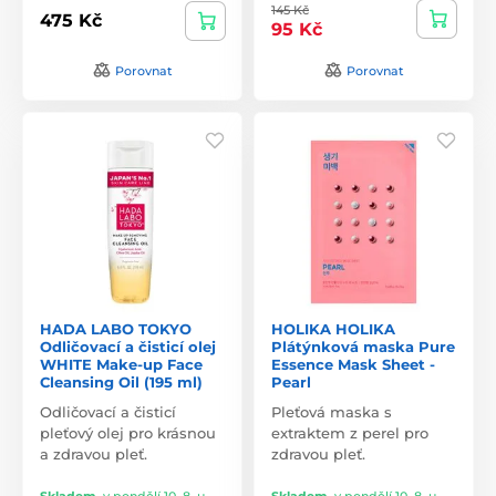
145 Kč
475 Kč
95 Kč
Porovnat
Porovnat
HADA LABO TOKYO
HOLIKA HOLIKA
Odličovací a čisticí olej
Plátýnková maska Pure
WHITE Make-up Face
Essence Mask Sheet -
Cleansing Oil (195 ml)
Pearl
Odličovací a čisticí
Pleťová maska s
pleťový olej pro krásnou
extraktem z perel pro
a zdravou pleť.
zdravou pleť.
Skladem
,
v pondělí 10. 8. u
Skladem
,
v pondělí 10. 8. u