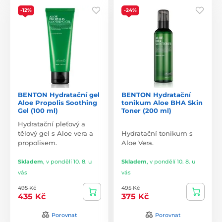
-12%
-24%
BENTON Hydratační gel
BENTON Hydratační
Aloe Propolis Soothing
tonikum Aloe BHA Skin
Gel (100 ml)
Toner (200 ml)
Hydratační pleťový a
tělový gel s Aloe vera a
Hydratační tonikum s
propolisem.
Aloe Vera.
Skladem
,
v pondělí 10. 8. u
Skladem
,
v pondělí 10. 8. u
vás
vás
495 Kč
495 Kč
435 Kč
375 Kč
Porovnat
Porovnat