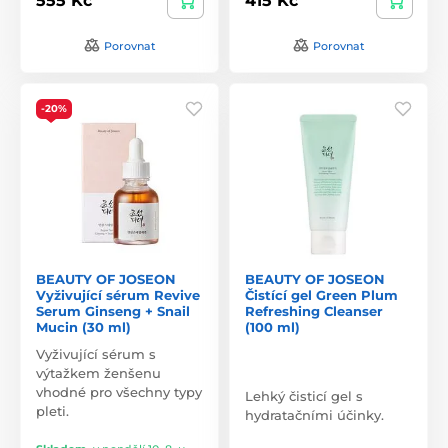
555 Kč
415 Kč
Porovnat
Porovnat
-20%
BEAUTY OF JOSEON
BEAUTY OF JOSEON
Vyživující sérum Revive
Čistící gel Green Plum
Serum Ginseng + Snail
Refreshing Cleanser
Mucin (30 ml)
(100 ml)
Vyživující sérum s
výtažkem ženšenu
vhodné pro všechny typy
Lehký čisticí gel s
pleti.
hydratačními účinky.