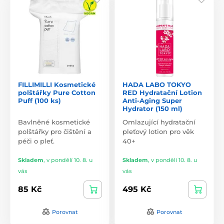
FILLIMILLI Kosmetické
HADA LABO TOKYO
polštářky Pure Cotton
RED Hydratační Lotion
Puff (100 ks)
Anti-Aging Super
Hydrator (150 ml)
Bavlněné kosmetické
Omlazující hydratační
polštářky pro čištění a
pleťový lotion pro věk
péči o pleť.
40+
Skladem
,
v pondělí 10. 8. u
Skladem
,
v pondělí 10. 8. u
vás
vás
85 Kč
495 Kč
Porovnat
Porovnat