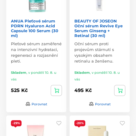
ANUA Pleťové sérum
BEAUTY OF JOSEON
PDRN Hyaluron Acid
Oční sérum Revive Eye
Capsule 100 Serum (30
Serum Ginseng +
ml)
Retinal (30 ml)
Pleťové sérum zaměřené
Oční sérum proti
na intenzivní hydrataci,
projevům stárnutí s
regeneraci a rozjasnění
vysokým obsahem
pleti.
retinalu a ženšenu.
Skladem
,
v pondělí 10. 8. u
Skladem
,
v pondělí 10. 8. u
vás
vás
525 Kč
495 Kč
Porovnat
Porovnat
-29%
-20%