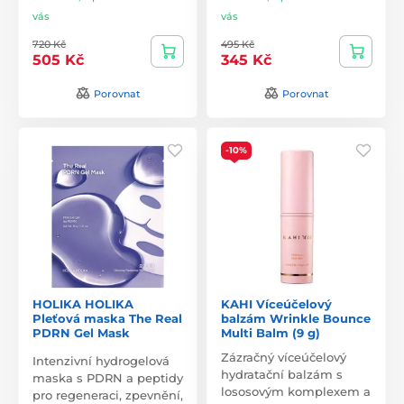
vás
vás
720 Kč
495 Kč
505 Kč
345 Kč
Porovnat
Porovnat
-10%
HOLIKA HOLIKA
KAHI Víceúčelový
Pleťová maska The Real
balzám Wrinkle Bounce
PDRN Gel Mask
Multi Balm (9 g)
Zázračný víceúčelový
Intenzivní hydrogelová
hydratační balzám s
maska s PDRN a peptidy
lososovým komplexem a
pro regeneraci, zpevnění,