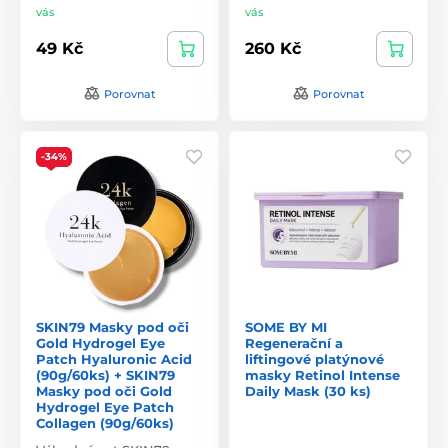
vás
vás
49 Kč
260 Kč
Porovnat
Porovnat
-34%
SKIN79 Masky pod oči
SOME BY MI
Gold Hydrogel Eye
Regenerační a
Patch Hyaluronic Acid
liftingové platýnové
(90g/60ks) + SKIN79
masky Retinol Intense
Masky pod oči Gold
Daily Mask (30 ks)
Hydrogel Eye Patch
Collagen (90g/60ks)