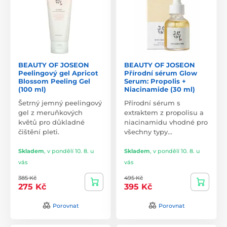
BEAUTY OF JOSEON
BEAUTY OF JOSEON
Peelingový gel Apricot
Přírodní sérum Glow
Blossom Peeling Gel
Serum: Propolis +
(100 ml)
Niacinamide (30 ml)
Šetrný jemný peelingový
Přírodní sérum s
gel z meruňkových
extraktem z propolisu a
květů pro důkladné
niacinamidu vhodné pro
čištění pleti.
všechny typy…
Skladem
,
v pondělí 10. 8. u
Skladem
,
v pondělí 10. 8. u
vás
vás
385 Kč
495 Kč
275 Kč
395 Kč
Porovnat
Porovnat