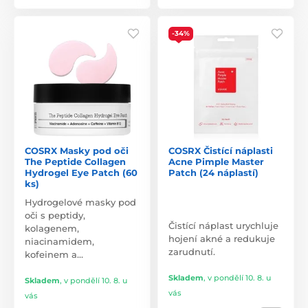
-34%
COSRX Masky pod oči
COSRX Čistící náplasti
The Peptide Collagen
Acne Pimple Master
Hydrogel Eye Patch (60
Patch (24 náplastí)
ks)
Hydrogelové masky pod
oči s peptidy,
Čistící náplast urychluje
kolagenem,
hojení akné a redukuje
niacinamidem,
zarudnutí.
kofeinem a…
Skladem
,
v pondělí 10. 8. u
Skladem
,
v pondělí 10. 8. u
vás
vás