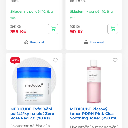
pleť.
čelenka.
Skladem
,
v pondělí 10. 8. u
Skladem
,
v pondělí 10. 8. u
vás
vás
395 Kč
105 Kč
355 Kč
90 Kč
Porovnat
Porovnat
-22%
MEDICUBE Exfoliační
MEDICUBE Pleťový
polštářky na pleť Zero
toner PDRN Pink Cica
Pore Pad 2.0 (70 ks)
Soothing Toner (250 ml)
Dvoustranné čisticí a
Hydratační a regenerační