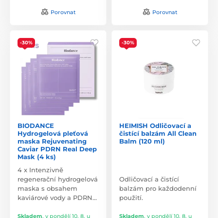
Porovnat
Porovnat
-30%
-30%
BIODANCE
HEIMISH Odličovací a
Hydrogelová pleťová
čistící balzám All Clean
maska Rejuvenating
Balm (120 ml)
Caviar PDRN Real Deep
Mask (4 ks)
4 x Intenzivně
regenerační hydrogelová
Odličovací a čistící
maska s obsahem
balzám pro každodenní
kaviárové vody a PDRN…
použití.
Skladem
,
v pondělí 10. 8. u
Skladem
,
v pondělí 10. 8. u