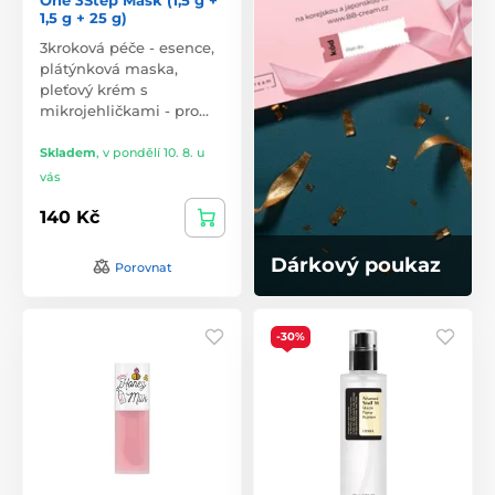
1,5 g + 25 g)
3kroková péče - esence,
plátýnková maska,
pleťový krém s
mikrojehličkami - pro…
Skladem
,
v pondělí 10. 8. u
vás
140 Kč
Dárkový poukaz
Porovnat
-30%