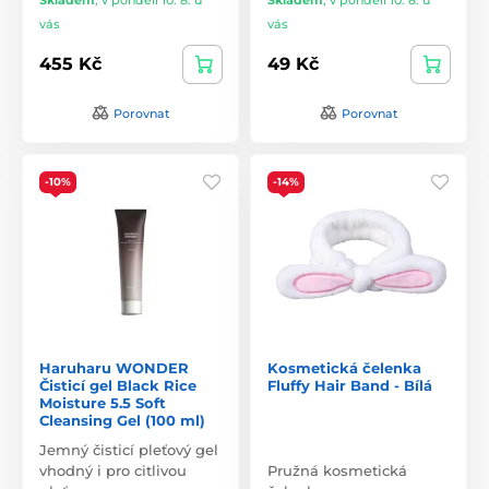
vás
vás
455 Kč
49 Kč
Porovnat
Porovnat
-10%
-14%
Haruharu WONDER
Kosmetická čelenka
Čisticí gel Black Rice
Fluffy Hair Band - Bílá
Moisture 5.5 Soft
Cleansing Gel (100 ml)
Jemný čisticí pleťový gel
vhodný i pro citlivou
Pružná kosmetická