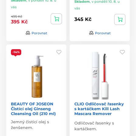
Skladem
,
v pondělí 10. 8. u
Skladem
,
v pondělí 10. 8. u
vás
vás
495 Kč
345 Kč
395 Kč
Porovnat
Porovnat
-14%
BEAUTY OF JOSEON
CLIO Odličovač řasenky
Čistící olej Ginseng
s kartáčkem Kill Lash
Cleansing Oil (210 ml)
Mascara Remover
Jemný čistící olej s
Odličovač řasenky s
ženšenem.
kartáčkem.