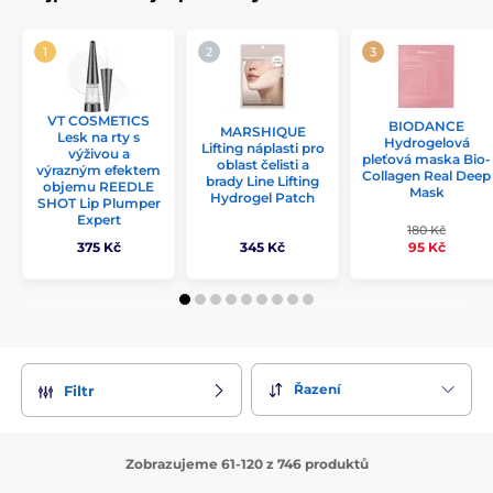
VT COSMETICS
BIODANCE
MARSHIQUE
Lesk na rty s
Hydrogelová
Lifting náplasti pro
výživou a
pleťová maska Bio-
oblast čelisti a
výrazným efektem
Collagen Real Deep
brady Line Lifting
objemu REEDLE
Mask
Hydrogel Patch
SHOT Lip Plumper
Expert
180 Kč
95 Kč
375 Kč
345 Kč
Řazení
Filtr
Zobrazujeme 61-120 z 746 produktů