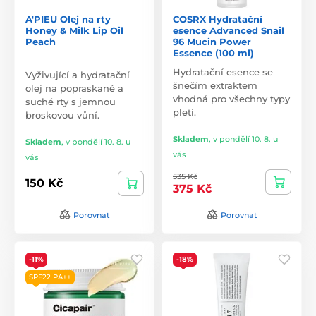
A'PIEU Olej na rty
COSRX Hydratační
Honey & Milk Lip Oil
esence Advanced Snail
Peach
96 Mucin Power
Essence (100 ml)
Hydratační esence se
Vyživující a hydratační
šnečím extraktem
olej na popraskané a
vhodná pro všechny typy
suché rty s jemnou
pleti.
broskovou vůní.
Skladem
,
v pondělí 10. 8. u
Skladem
,
v pondělí 10. 8. u
vás
vás
535 Kč
150 Kč
375 Kč
Porovnat
Porovnat
-11%
-18%
SPF22 PA++