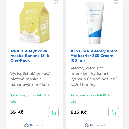
A'PIEU Plátýnková
AESTURA Pleťový krém
maska Banana Milk
Atobarrier 365 Cream
One-Pack
(80 ml)
Pleťový krém pro
Vyživující plátýnková
intenzivní hydrataci,
pleťová maska s
výživu a účinné posílení
banánovým mlékem.
kožní bariéry.
Skladem
,
v pondělí 10. 8. u
Skladem
,
v pondělí 10. 8. u
vás
vás
35 Kč
825 Kč
Porovnat
Porovnat