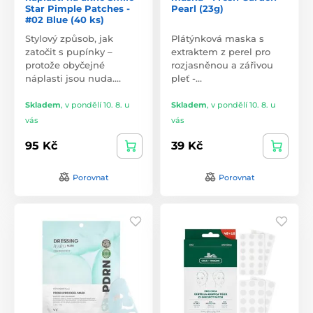
Star Pimple Patches -
Pearl (23g)
#02 Blue (40 ks)
Stylový způsob, jak
Plátýnková maska s
zatočit s pupínky –
extraktem z perel pro
protože obyčejné
rozjasněnou a zářivou
náplasti jsou nuda.…
pleť -…
Skladem
,
v pondělí 10. 8. u
Skladem
,
v pondělí 10. 8. u
vás
vás
95 Kč
39 Kč
Porovnat
Porovnat