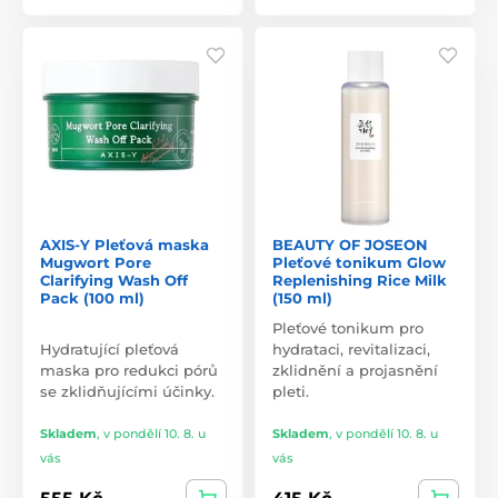
AXIS-Y Pleťová maska
BEAUTY OF JOSEON
Mugwort Pore
Pleťové tonikum Glow
Clarifying Wash Off
Replenishing Rice Milk
Pack (100 ml)
(150 ml)
Pleťové tonikum pro
Hydratující pleťová
hydrataci, revitalizaci,
maska pro redukci pórů
zklidnění a projasnění
se zklidňujícími účinky.
pleti.
Skladem
,
v pondělí 10. 8. u
Skladem
,
v pondělí 10. 8. u
vás
vás