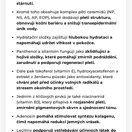
stárnutí.
Kromě toho obsahuje komplex pěti ceramidů (NP,
NS, AS, AP, EOP), které dodávají
pleti strukturu,
obnovují kožní bariéru a snižují transepidermální
únik vody.
Hydratační složky zajišťují
hlubokou hydrataci a
napomáhají udržet vlhkost v pokožce.
Panthenol a allantoin fungují jako
zklidňující a
hojivé složky, které pomáhají zmírnit podráždění,
zarudnutí a podporují regeneraci pleti.
Dále pak tokoferol (vitamin E), hydroxyacetofenon a
extrakt z ženšenu působí jako antioxidanty, které
chrání pleť před účinky volných radikálů a
stresem okolního prostředí.
Jedním z klíčových prvků je také niacinamid
(vitamin B3), který přispívá k
rozjasnění pleti,
zmírnění pigmentových skvrn a sjednocení tónu.
Adenosin
pomáhá stimulovat syntézu kolagenu,
čímž napomáhá redukci jemných vrásek.
Lecitiny
podporují vstřebávání účinných látek do