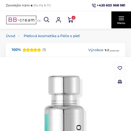
+420 603 968 981
Zavolejte nám
(Po-Pá 8-17)
0
Menu
Úvod
Pleťová kosmetika a Péče o pleť
100%
(1)
Výrobce