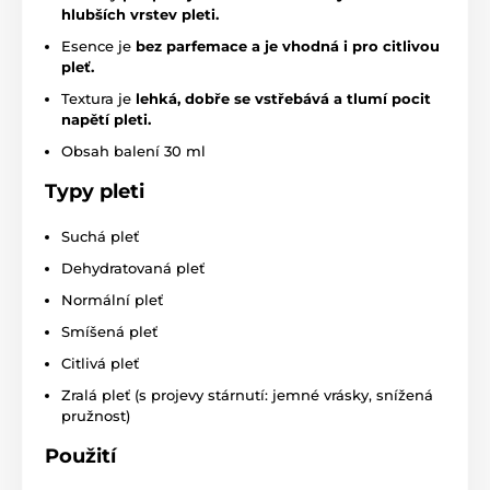
hlubších vrstev pleti.
Esence je
bez parfemace a je vhodná i pro citlivou
pleť.
Textura je
lehká, dobře se vstřebává a tlumí pocit
napětí pleti.
Obsah balení 30 ml
Typy pleti
Suchá pleť
Dehydratovaná pleť
Normální pleť
Smíšená pleť
Citlivá pleť
Zralá pleť (s projevy stárnutí: jemné vrásky, snížená
pružnost)
Použití