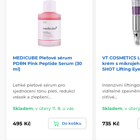
MEDICUBE Pleťové sérum
VT COSMETICS Li
PDRN Pink Peptide Serum (30
krém s mikroje
ml)
SHOT Lifting Eye
Lehké pleťové sérum pro
Intenzivní lifting
sjednocení tónu pleti, redukci
viditelné zpevněn
vrásek a zlepšení…
citlivé…
Skladem
,
v úterý 11. 8. u vás
Skladem
,
v úterý
495 Kč
735 Kč
Do košíku