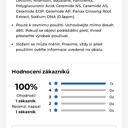
Lecithin, Allantoin, Squalane, Panthenol,
Polyglucuronic Acid, Ceramide NS, Ceramide AS,
Ceramide EOP, Ceramide AP, Panax Ginseng Root
Extract, Sodium DNA (0.5ppm).
Pouze k zevnímu použití. Uchovávejte mimo dosah
dětí. Pokud se objeví podráždění pleti, ihned
přestaňte výrobek používat.
Složení se může měnit. Prosíme, vždy si před
použitím ověřte informace uvedené na obalu.
Hodnocení zákazníků
5
1x
100%
4
0x
Ohodnotil
3
0x
1 zákazník
.
2
0x
Recenzi napsal
1
0x
1 zákazník
.