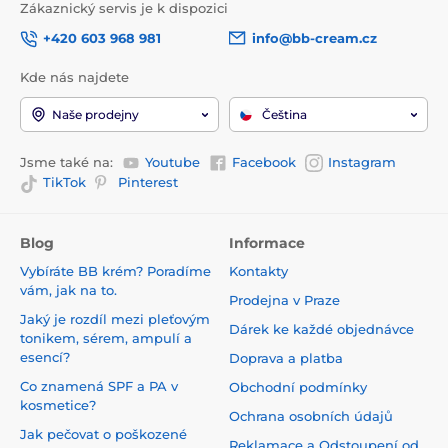
Zákaznický servis je k dispozici
+420 603 968 981
info@bb-cream.cz
Kde nás najdete
Naše prodejny
Čeština
Jsme také na:
Youtube
Facebook
Instagram
TikTok
Pinterest
Blog
Informace
Vybíráte BB krém? Poradíme
Kontakty
vám, jak na to.
Prodejna v Praze
Jaký je rozdíl mezi pleťovým
Dárek ke každé objednávce
tonikem, sérem, ampulí a
esencí?
Doprava a platba
Co znamená SPF a PA v
Obchodní podmínky
kosmetice?
Ochrana osobních údajů
Jak pečovat o poškozené
Reklamace a Odstoupení od