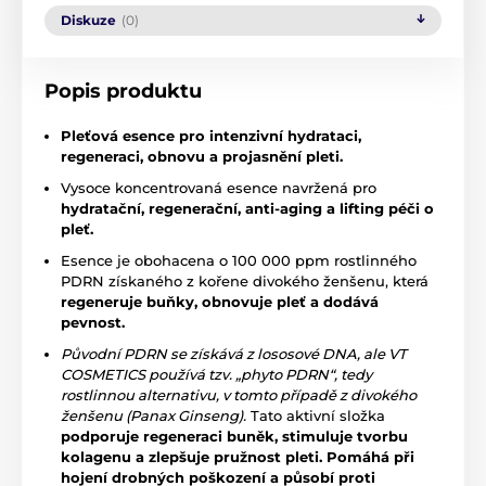
Diskuze
(0)
Popis produktu
Pleťová esence pro intenzivní hydrataci,
regeneraci, obnovu a projasnění pleti.
Vysoce koncentrovaná esence navržená pro
hydratační, regenerační, anti-aging a lifting péči o
pleť.
Esence je obohacena o 100 000 ppm rostlinného
PDRN získaného z kořene divokého ženšenu, která
regeneruje buňky, obnovuje pleť a dodává
pevnost.
Původní PDRN se získává z lososové DNA, ale VT
COSMETICS používá tzv. „phyto PDRN“, tedy
rostlinnou alternativu, v tomto případě z divokého
ženšenu (Panax Ginseng).
Tato aktivní složka
podporuje regeneraci buněk, stimuluje tvorbu
kolagenu a zlepšuje pružnost pleti.
Pomáhá při
hojení drobných poškození a působí proti