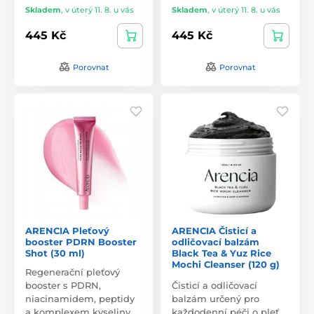
Skladem
,
v úterý 11. 8. u vás
Skladem
,
v úterý 11. 8. u vás
445 Kč
445 Kč
Porovnat
Porovnat
ARENCIA Pleťový
ARENCIA Čisticí a
booster PDRN Booster
odličovací balzám
Shot (30 ml)
Black Tea & Yuz Rice
Mochi Cleanser (120 g)
Regenerační pleťový
booster s PDRN,
Čisticí a odličovací
niacinamidem, peptidy
balzám určený pro
a komplexem kyseliny…
každodenní péči o pleť.