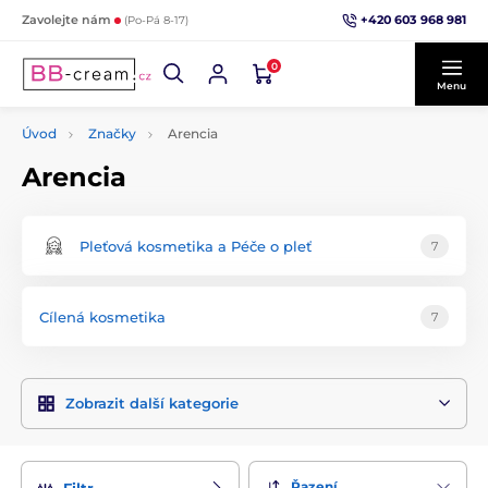
+420 603 968 981
Zavolejte nám
(Po-Pá 8-17)
0
Menu
Úvod
Značky
Arencia
Arencia
Pleťová kosmetika a Péče o pleť
7
Cílená kosmetika
7
Zobrazit další kategorie
Řazení
Filtr