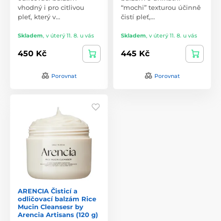
vhodný i pro citlivou
“mochi” texturou účinně
pleť, který v…
čistí pleť,…
Skladem
,
v úterý 11. 8. u vás
Skladem
,
v úterý 11. 8. u vás
450 Kč
445 Kč
Porovnat
Porovnat
ARENCIA Čisticí a
odličovací balzám Rice
Mucin Cleansesr by
Arencia Artisans (120 g)