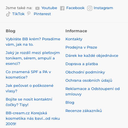
Jsme také na:
Youtube
Facebook
Instagram
TikTok
Pinterest
Blog
Informace
Vybíráte BB krém? Poradíme
Kontakty
vám, jak na to.
Prodejna v Praze
Jaký je rozdíl mezi pleťovým
Dárek ke každé objednávce
tonikem, sérem, ampulí a
esencí?
Doprava a platba
Co znamená SPF a PA v
Obchodní podmínky
kosmetice?
Ochrana osobních údajů
Jak pečovat o poškozené
Reklamace a Odstoupení od
vlasy?
smlouvy
Bojíte se nosit kontaktní
Blog
čočky? Tipy!
Recenze zákazníků
BB-cream.cz Korejská
kosmetika nás baví...od roku
2009!