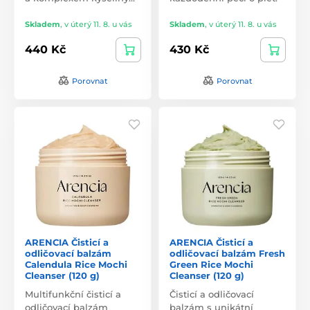
Skladem
,
v úterý 11. 8. u vás
Skladem
,
v úterý 11. 8. u vás
440 Kč
430 Kč
Porovnat
Porovnat
ARENCIA Čisticí a
ARENCIA Čisticí a
odličovací balzám
odličovací balzám Fresh
Calendula Rice Mochi
Green Rice Mochi
Cleanser (120 g)
Cleanser (120 g)
Multifunkční čisticí a
Čisticí a odličovací
odličovací balzám
balzám s unikátní