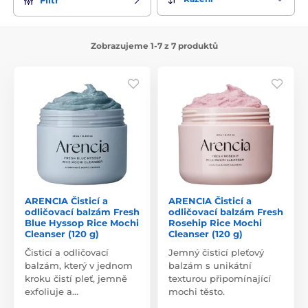
Zobrazujeme 1-7 z 7 produktů
ARENCIA Čisticí a
ARENCIA Čisticí a
odličovací balzám Fresh
odličovací balzám Fresh
Blue Hyssop Rice Mochi
Rosehip Rice Mochi
Cleanser (120 g)
Cleanser (120 g)
Čisticí a odličovací
Jemný čisticí pleťový
balzám, který v jednom
balzám s unikátní
kroku čistí pleť, jemně
texturou připomínající
exfoliuje a…
mochi těsto.