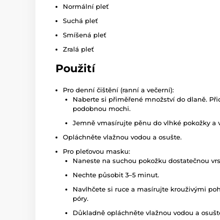
Normální pleť
Suchá pleť
Smíšená pleť
Zralá pleť
Použití
Pro denní čištění (ranní a večerní):
Naberte si přiměřené množství do dlaně. Přid
podobnou mochi.
Jemně vmasírujte pěnu do vlhké pokožky a v
Opláchněte vlažnou vodou a osušte.
Pro pleťovou masku:
Naneste na suchou pokožku dostatečnou vrstv
Nechte působit 3–5 minut.
Navlhčete si ruce a masírujte krouživými po
póry.
Důkladně opláchněte vlažnou vodou a osušt