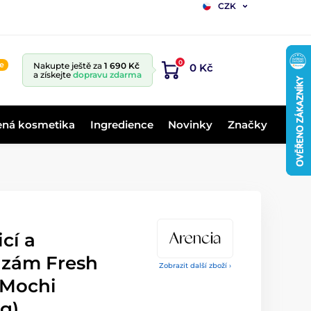
CZK
0
ne
Nakupte ještě za
1 690 Kč
0 Kč
a získejte
dopravu zdarma
ená kosmetika
Ingredience
Novinky
Značky
cí a
alzám Fresh
Zobrazit další zboží ›
 Mochi
 g)