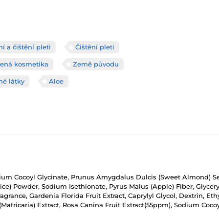
í a čištění pleti
Čištění pleti
lená kosmetika
Země původu
né látky
Aloe
odium Cocoyl Glycinate, Prunus Amygdalus Dulcis (Sweet Almond) Se
Rice) Powder, Sodium Isethionate, Pyrus Malus (Apple) Fiber, Glycer
rance, Gardenia Florida Fruit Extract, Caprylyl Glycol, Dextrin, Et
Matricaria) Extract, Rosa Canina Fruit Extract(55ppm), Sodium Coco