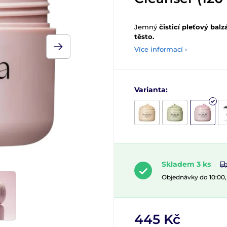
Jemný
čisticí pleťový bal
těsto.
Více informací ›
Varianta:
Skladem 3 ks
Objednávky do 10:00
445 Kč