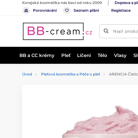
Korejská kosmetika nás baví od roku 2009
Doprava a p
Porovnávání
Seznam přání
Registrace
Např. produk
BB a CC krémy
Pleť
Líčení
Tělo
Vlasy
S
Úvod
Pleťová kosmetika a Péče o pleť
ARENCIA Čisticí