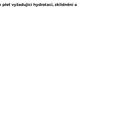
pleť vyžadující hydrataci, zklidnění a