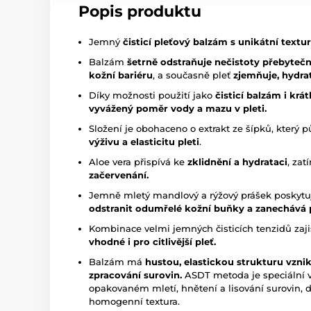
Popis produktu
Jemný
čisticí pleťový balzám s unikátní textu
Balzám
šetrně odstraňuje nečistoty přebyte
kožní bariéru
, a současně pleť
zjemňuje, hydrat
Díky možnosti použití jako
čisticí balzám i kr
vyvážený poměr vody a mazu v pleti.
Složení je obohaceno o extrakt ze šípků, který 
výživu a elasticitu pleti
.
Aloe vera přispívá ke
zklidnění a hydrataci
, za
začervenání.
Jemně mletý mandlový a rýžový prášek poskytu
odstranit odumřelé kožní buňky a zanechává 
Kombinace velmi jemných čisticích tenzidů zaj
vhodné i pro citlivější pleť.
Balzám má
hustou, elastickou strukturu vzn
zpracování surovin.
ASDT metoda je speciální 
opakovaném mletí, hnětení a lisování surovin, 
homogenní textura.