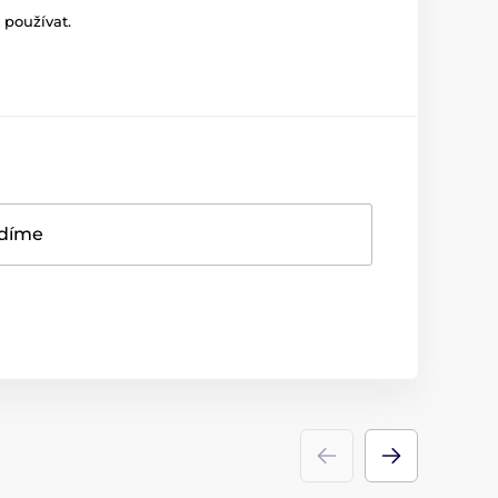
 používat.
adíme