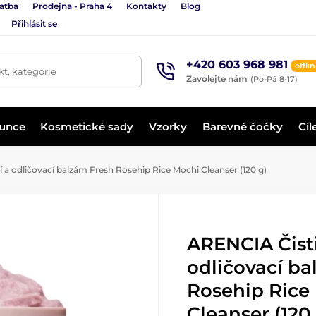
latba
Prodejna - Praha 4
Kontakty
Blog
Přihlásit se
+420 603 968 981
offli
t, kategorie
Zavolejte nám
(Po-Pá 8-17)
lunce
Kosmetické sady
Vzorky
Barevné čočky
Cíl
 a odličovací balzám Fresh Rosehip Rice Mochi Cleanser (120 g)
ARENCIA Čisti
odličovací b
Rosehip Rice
Cleanser (120