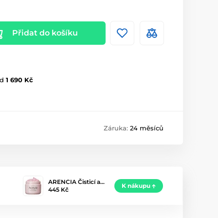
Přidat do košíku
d
1 690 Kč
Záruka:
24 měsíců
ARENCIA Čisticí a…
K nákupu
445 Kč