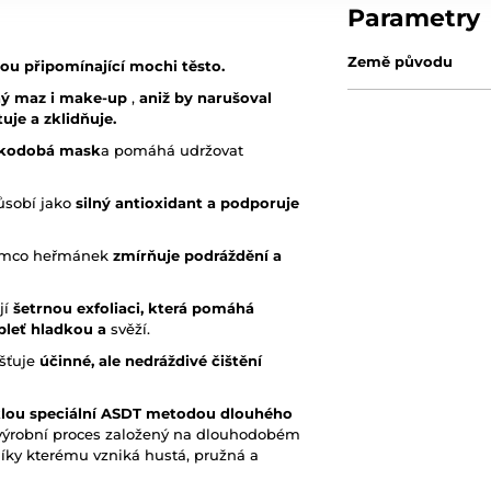
Parametry
Země původu
rou připomínající mochi těsto.
čný maz i make-up
,
aniž by narušoval
uje a zklidňuje.
átkodobá mask
a pomáhá udržovat
působí jako
silný antioxidant a podporuje
tímco heřmánek
zmírňuje
podráždění a
jí
šetrnou exfoliaci, která pomáhá
pleť hladkou a
svěží.
išťuje
účinné, ale nedráždivé čištění
iklou speciální ASDT metodou dlouhého
výrobní proces založený na dlouhodobém
díky kterému vzniká hustá, pružná a