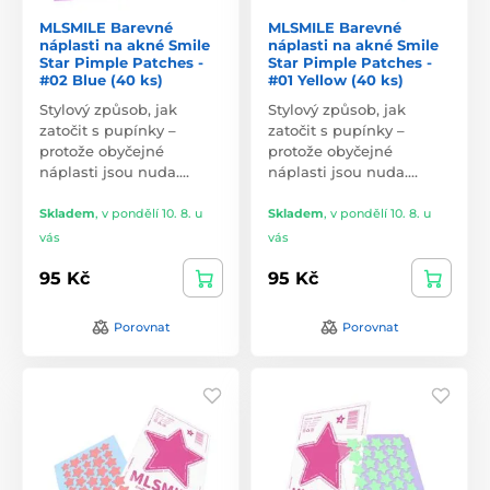
MLSMILE Barevné
MLSMILE Barevné
náplasti na akné Smile
náplasti na akné Smile
Star Pimple Patches -
Star Pimple Patches -
#02 Blue (40 ks)
#01 Yellow (40 ks)
Stylový způsob, jak
Stylový způsob, jak
zatočit s pupínky –
zatočit s pupínky –
protože obyčejné
protože obyčejné
náplasti jsou nuda.…
náplasti jsou nuda.…
Skladem
,
v pondělí 10. 8. u
Skladem
,
v pondělí 10. 8. u
vás
vás
95 Kč
95 Kč
Porovnat
Porovnat