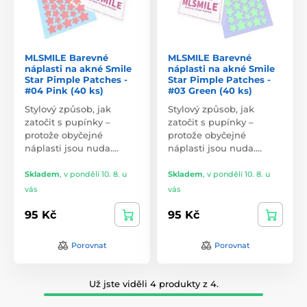
MLSMILE Barevné
MLSMILE Barevné
náplasti na akné Smile
náplasti na akné Smile
Star Pimple Patches -
Star Pimple Patches -
#04 Pink (40 ks)
#03 Green (40 ks)
Stylový způsob, jak
Stylový způsob, jak
zatočit s pupínky –
zatočit s pupínky –
protože obyčejné
protože obyčejné
náplasti jsou nuda.…
náplasti jsou nuda.…
Skladem
,
v pondělí 10. 8. u
Skladem
,
v pondělí 10. 8. u
vás
vás
95 Kč
95 Kč
Porovnat
Porovnat
Už jste viděli 4 produkty z 4.