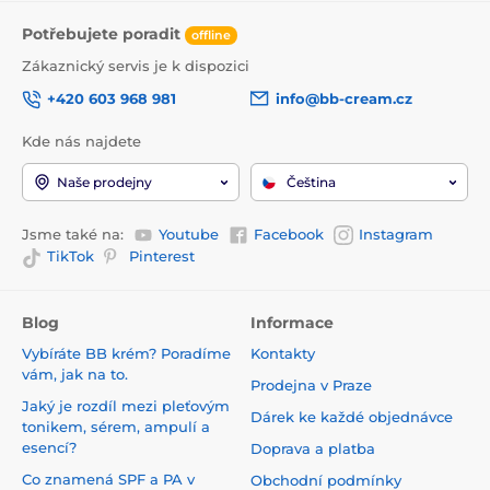
Potřebujete poradit
offline
Zákaznický servis je k dispozici
+420 603 968 981
info@bb-cream.cz
Kde nás najdete
Naše prodejny
Čeština
Jsme také na:
Youtube
Facebook
Instagram
TikTok
Pinterest
Blog
Informace
Vybíráte BB krém? Poradíme
Kontakty
vám, jak na to.
Prodejna v Praze
Jaký je rozdíl mezi pleťovým
Dárek ke každé objednávce
tonikem, sérem, ampulí a
esencí?
Doprava a platba
Co znamená SPF a PA v
Obchodní podmínky