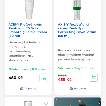
AXIS-Y Pleťový krém
AXIS-Y Rozjasňující
Panthenol 10 Skin
sérum Dark Spot
Smoothig Shield Cream
Correcting Glow Serum
(50 ml)
(50 ml)
Bariérový hydratační
krém s 10%
Rozjasňující sérum s
panthenolem,
niacinamidem vhodné
ceramidem NP,
pro všechny typy pleti.
skvalanem a…
Skladem
,
v úterý 11. 8. u vás
Skladem
,
v úterý 11. 8. u vás
595 Kč
480 Kč
455 Kč
Porovnat
Porovnat