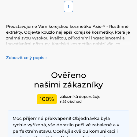
1
Představujeme Vám korejskou kosmetiku Axis-Y - Rostlinné
extrakty. Objevte kouzlo nejlepší korejské kosmetiky, která je
známá svou vysokou kvalitou, přírodními ingrediencemi a
inovativními přístupy. Korejská kosmetika nabízí vše, co
potřebujete pro péči o pleť, tělo, i vlasy. Vyzkoušejte tonery,
séra, esence, pleťové krémy, vše pro odlíčení a čištění pleti.
Zobrazit celý popis
›
Korejská kosmetika se také proslavila svými pleťovými
sheet plátýnkovými maskami a opalovacími krémy.
Doporučujeme také vyzkoušet péči o vlasy, jako jsou
Ověřeno
šampony, kondicionery, masky, oleje a další. Nesmíme
našimi zákazníky
zapomenout také na dekorativní kosmetiku pro Váš
dokonalý makeup.
zákazníků doporučuje
100%
Mezi nejčastěji používané ingredience patří šnečí extrakt,
náš obchod
zelený čaj, aloe vera a kyselina hyaluronová, které poskytují
hloubkovou hydrataci, zklidňují pokožku a zlepšují její
Moc příjemné překvapení! Objednávka byla
elasticitu. Hlavními benefity korejské kosmetiky jsou
dlouhodobé výsledky, přírodní složení a inovativní
rychle vyřízená, vše dorazilo pečlivě zabalené a v
technologie, které zajišťují zdravou a zářivou pleť.
perfektním stavu. Oceňuji skvělou komunikaci i