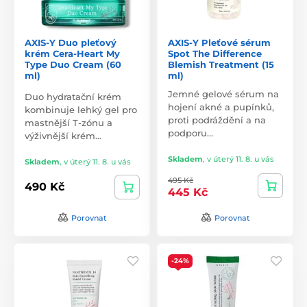
AXIS-Y Duo pleťový
AXIS-Y Pleťové sérum
krém Cera-Heart My
Spot The Difference
Type Duo Cream (60
Blemish Treatment (15
ml)
ml)
Jemné gelové sérum na
Duo hydratační krém
hojení akné a pupínků,
kombinuje lehký gel pro
proti podráždění a na
mastnější T-zónu a
podporu…
výživnější krém…
Skladem
,
v úterý 11. 8. u vás
Skladem
,
v úterý 11. 8. u vás
495 Kč
490 Kč
445 Kč
Porovnat
Porovnat
-24%