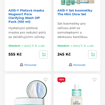
AXIS-Y Pleťová maska
AXIS-Y Set kosmetiky
Mugwort Pore
The Mini Glow Set
Clarifying Wash Off
Pack (100 ml)
Set kosmetiky pro
Hydratující pleťová
zářivou pleť se
maska pro redukci pórů
samolepkami a
se zklidňujícími účinky.
dárkovou kartičkou.
Skladem
,
v úterý 11. 8. u vás
Skladem
,
v úterý 11. 8. u vás
555 Kč
245 Kč
Porovnat
Porovnat
-10%