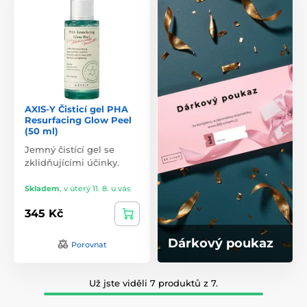
AXIS-Y Čisticí gel PHA
Resurfacing Glow Peel
(50 ml)
Jemný čistící gel se
zklidňujícími účinky.
Skladem
,
v úterý 11. 8. u vás
345 Kč
Dárkový poukaz
Porovnat
Už jste viděli 7 produktů z 7.