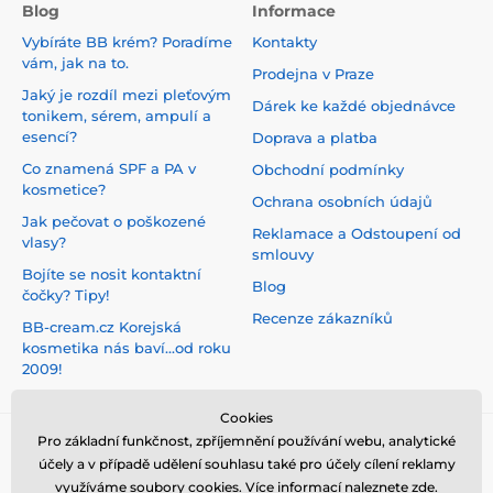
Blog
Informace
Vybíráte BB krém? Poradíme
Kontakty
vám, jak na to.
Prodejna v Praze
Jaký je rozdíl mezi pleťovým
Dárek ke každé objednávce
tonikem, sérem, ampulí a
esencí?
Doprava a platba
Co znamená SPF a PA v
Obchodní podmínky
kosmetice?
Ochrana osobních údajů
Jak pečovat o poškozené
Reklamace a Odstoupení od
vlasy?
smlouvy
Bojíte se nosit kontaktní
Blog
čočky? Tipy!
Recenze zákazníků
BB-cream.cz Korejská
kosmetika nás baví...od roku
2009!
Cookies
Pro základní funkčnost, zpříjemnění používání webu, analytické
účely a v případě udělení souhlasu také pro účely cílení reklamy
využíváme soubory cookies. Více informací naleznete
zde
.