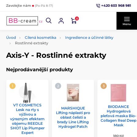
+420 603 968 981
Zavolejte nám
(Po-Pá 8-17)
0
Menu
Úvod
Cílená kosmetika
Ingredience a účinné látky
Rostlinné extrakty
Axis-Y - Rostlinné extrakty
Nejprodávanější produkty
VT COSMETICS
BIODANCE
MARSHIQUE
Lesk na rty s
Hydrogelová
Lifting náplasti pro
výživou a
pleťová maska Bio-
oblast čelisti a
výrazným efektem
Collagen Real Deep
brady Line Lifting
objemu REEDLE
Mask
Hydrogel Patch
SHOT Lip Plumper
Expert
180 Kč