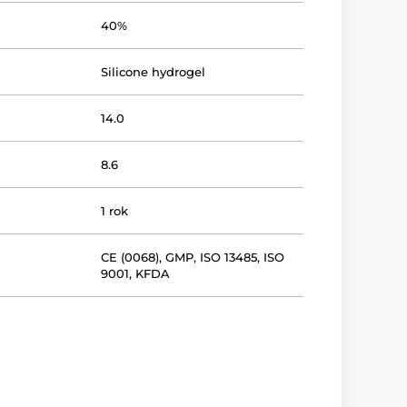
40%
Silicone hydrogel
14.0
8.6
1 rok
CE (0068)
,
GMP
,
ISO 13485
,
ISO
9001
,
KFDA