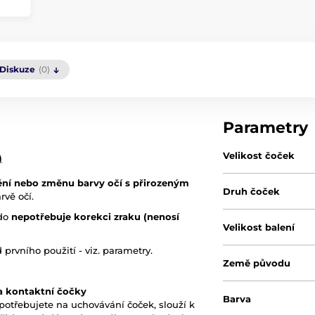
Diskuze
(0)
Parametry
Velikost čoček
)
ění nebo změnu barvy očí s přirozeným
Druh čoček
rvě očí.
kdo
nepotřebuje korekci zraku (nenosí
Velikost balení
rvního použití - viz. parametry.
Země původu
na kontaktní čočky
Barva
potřebujete na uchovávání čoček, slouží k