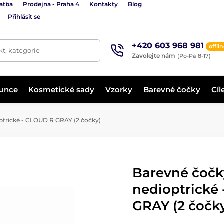
latba
Prodejna - Praha 4
Kontakty
Blog
Přihlásit se
+420 603 968 981
offli
t, kategorie
Zavolejte nám
(Po-Pá 8-17)
lunce
Kosmetické sady
Vzorky
Barevné čočky
Cíl
ptrické - CLOUD R GRAY (2 čočky)
Barevné čočk
nedioptrické
GRAY (2 čočk