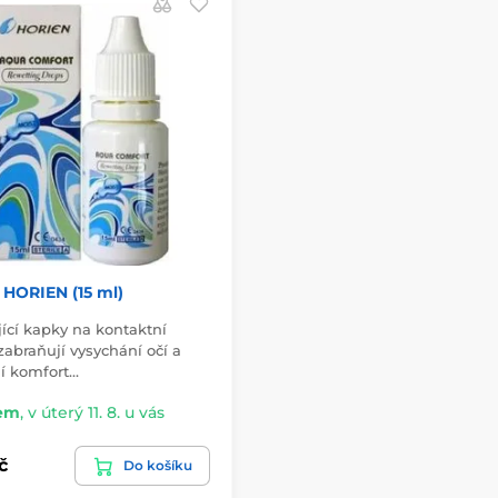
HORIEN (15 ml)
jící kapky na kontaktní
zabraňují vysychání očí a
jí komfort…
em
,
v úterý 11. 8. u vás
č
Do košíku