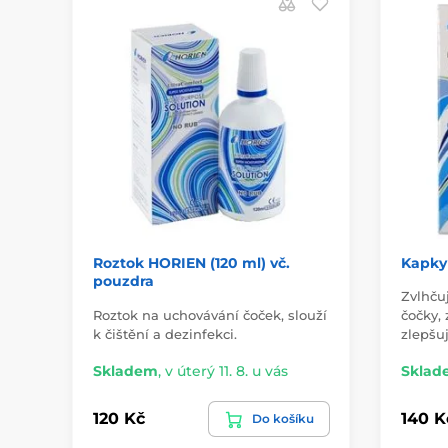
Roztok HORIEN (120 ml) vč.
Kapky 
pouzdra
Zvlhču
Roztok na uchovávání čoček, slouží
čočky, 
k čištění a dezinfekci.
zlepšu
Skladem
,
v úterý 11. 8. u vás
Sklad
120 Kč
140 K
Do košíku