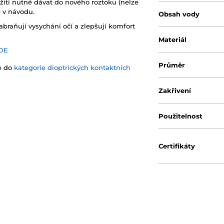
žití nutné dávat do nového roztoku (nelze
e v návodu.
Obsah vody
abraňují vysychání očí a zlepšují komfort
Materiál
DE
Průměr
te do
kategorie dioptrických kontaktních
Zakřivení
Použitelnost
Certifikáty