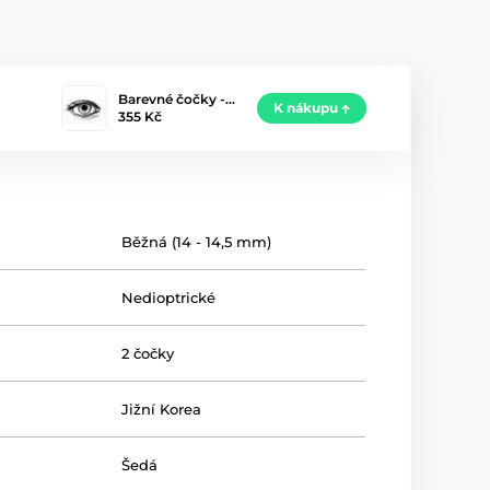
Barevné čočky -…
K nákupu
355 Kč
Běžná (14 - 14,5 mm)
Nedioptrické
2 čočky
Jižní Korea
Šedá