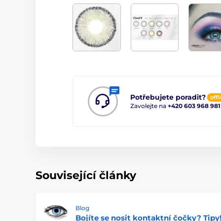
Potřebujete poradit?
offl
Zavolejte na
+420 603 968 981
Související články
Blog
Bojíte se nosit kontaktní čočky? Tipy