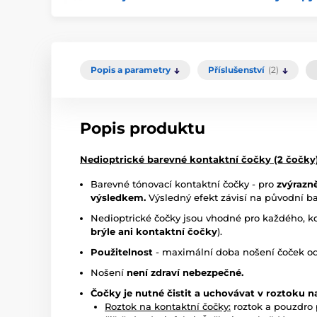
Popis a parametry
Příslušenství
(2)
Popis produktu
Nedioptrické barevné kontaktní čočky (2 čočky
Barevné tónovací kontaktní čočky - pro
zvýrazn
výsledkem.
Výsledný efekt závisí na původní ba
Nedioptrické čočky jsou vhodné pro každého, 
brýle ani kontaktní čočky
).
Použitelnost
- maximální doba nošení čoček od p
Nošení
není zdraví nebezpečné.
Čočky je nutné čistit a uchovávat v roztoku 
Roztok na kontaktní čočky:
roztok a pouzdro 