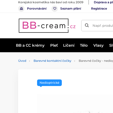
Korejská kosmetika nás baví od roku 2009
Doprava a p
Porovnávání
Seznam přání
Registrace
Např. produk
BB a CC krémy
Pleť
Líčení
Tělo
Vlasy
S
Úvod
Barevné kontaktní čočky
Barevné čočky - nedio
Nedioptrické