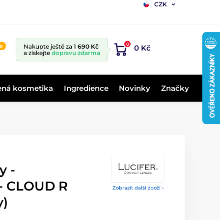
CZK
0
ne
Nakupte ještě za
1 690 Kč
0 Kč
a získejte
dopravu zdarma
ená kosmetika
Ingredience
Novinky
Značky
y -
 - CLOUD R
Zobrazit další zboží ›
y)