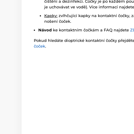
čištění a dezinfekci. Čočky je po každém pou
je uchovávat ve vodě). Více informací najdet
Kapky:
zvlhčující kapky na kontaktní čočky, z
nošení čoček.
Návod
ke kontaktním čočkám a FAQ najdete
Z
Pokud hledáte dioptrické kontaktní čočky přejdě
čoček
.