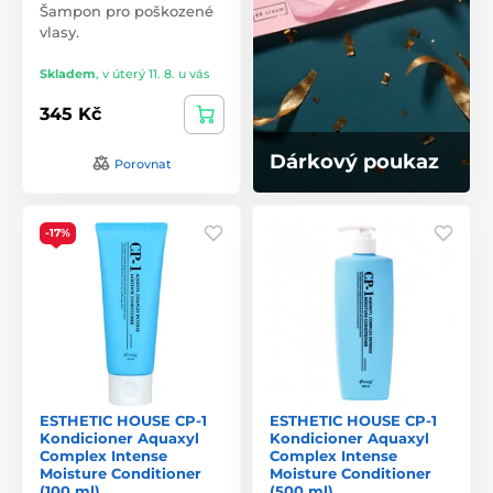
Šampon pro poškozené
vlasy.
Skladem
,
v úterý 11. 8. u vás
345 Kč
Dárkový poukaz
Porovnat
-17%
ESTHETIC HOUSE CP-1
ESTHETIC HOUSE CP-1
Kondicioner Aquaxyl
Kondicioner Aquaxyl
Complex Intense
Complex Intense
Moisture Conditioner
Moisture Conditioner
(100 ml)
(500 ml)