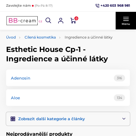
+420 603 968 981
Zavolejte nám
(Po-Pá 8-17)
0
Menu
Úvod
Cílená kosmetika
Ingredience a účinné látky
Esthetic House Cp-1 -
Ingredience a účinné látky
Adenosin
316
Aloe
134
Zobrazit další kategorie a články
Nejprodávanější produkty