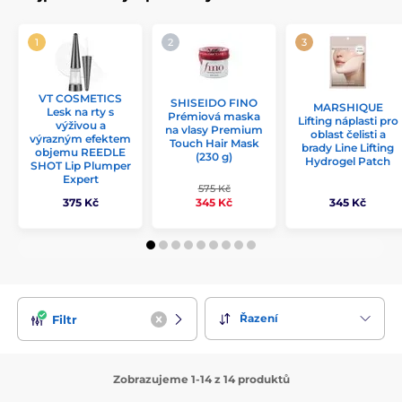
VT COSMETICS
SHISEIDO FINO
MARSHIQUE
Lesk na rty s
Prémiová maska
Lifting náplasti pro
výživou a
na vlasy Premium
oblast čelisti a
výrazným efektem
Touch Hair Mask
brady Line Lifting
objemu REEDLE
(230 g)
Hydrogel Patch
SHOT Lip Plumper
Expert
575 Kč
375 Kč
345 Kč
345 Kč
Řazení
Filtr
Zobrazujeme 1-14 z 14 produktů