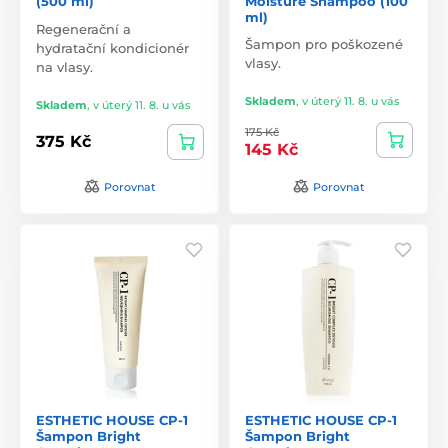
(500 ml)
Moisture Shampoo (100
ml)
Regenerační a
Šampon pro poškozené
hydratační kondicionér
vlasy.
na vlasy.
Skladem
,
v úterý 11. 8. u vás
Skladem
,
v úterý 11. 8. u vás
175 Kč
375 Kč
145 Kč
Porovnat
Porovnat
ESTHETIC HOUSE CP-1
ESTHETIC HOUSE CP-1
Šampon Bright
Šampon Bright