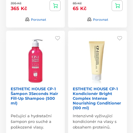
395 Kč
85 Kč
365 Kč
65 Kč
Porovnat
Porovnat
ESTHETIC HOUSE CP-1
ESTHETIC HOUSE CP-1
Šampon 3Seconds Hair
Kondicionér Bright
Fill-Up Shampoo (500
Complex Intense
ml)
Nourishing Conditioner
(100 ml)
Pečující a hydratační
Intenzivně vyživující
šampon pro suché a
kondicionér na vlasy s
poškozené vlasy.
obsahem proteinů.