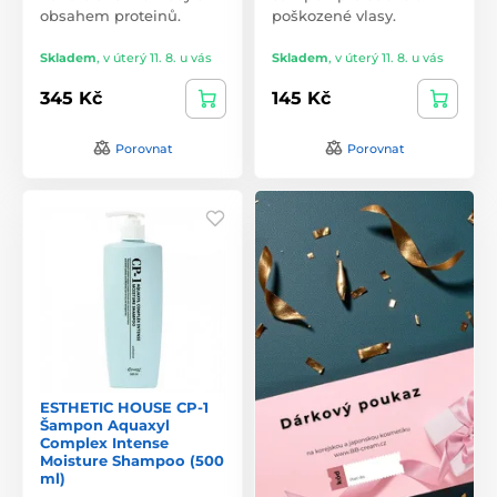
obsahem proteinů.
poškozené vlasy.
Skladem
,
v úterý 11. 8. u vás
Skladem
,
v úterý 11. 8. u vás
345 Kč
145 Kč
Porovnat
Porovnat
ESTHETIC HOUSE CP-1
Šampon Aquaxyl
Complex Intense
Moisture Shampoo (500
ml)