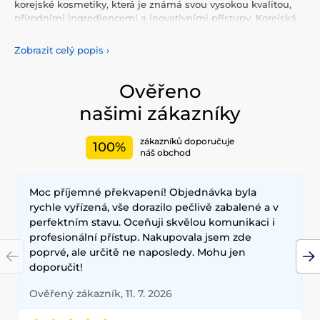
korejské kosmetiky, která je známá svou vysokou kvalitou,
přírodními ingrediencemi a inovativními přístupy. Korejská
kosmetika nabízí vše, co potřebujete pro péči o pleť, tělo, i
vlasy. Vyzkoušejte tonery, séra, esence, pleťové krémy, vše
Zobrazit celý popis
›
pro odlíčení a čištění pleti. Korejská kosmetika se také
proslavila svými pleťovými sheet plátýnkovými maskami a
opalovacími krémy. Doporučujeme také vyzkoušet péči o
Ověřeno
vlasy, jako jsou šampony, kondicionery, masky, oleje a další.
našimi zákazníky
Nesmíme zapomenout také na dekorativní kosmetiku pro
Váš dokonalý makeup.
zákazníků doporučuje
100%
Mezi nejčastěji používané ingredience patří šnečí extrakt,
náš obchod
zelený čaj, aloe vera a kyselina hyaluronová, které poskytují
hloubkovou hydrataci, zklidňují pokožku a zlepšují její
Moc příjemné překvapení! Objednávka byla
elasticitu. Hlavními benefity korejské kosmetiky jsou
dlouhodobé výsledky, přírodní složení a inovativní
rychle vyřízená, vše dorazilo pečlivě zabalené a v
technologie, které zajišťují zdravou a zářivou pleť.
perfektním stavu. Oceňuji skvělou komunikaci i
profesionální přístup. Nakupovala jsem zde
poprvé, ale určitě ne naposledy. Mohu jen
doporučit!
Ověřený zákazník, 11. 7. 2026