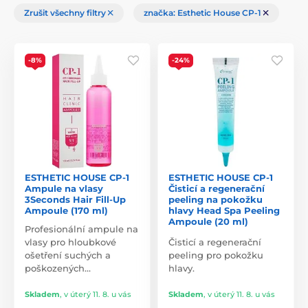
Zrušit všechny filtry
značka: Esthetic House CP-1
-8%
-24%
ESTHETIC HOUSE CP-1
ESTHETIC HOUSE CP-1
Ampule na vlasy
Čisticí a regenerační
3Seconds Hair Fill-Up
peeling na pokožku
Ampoule (170 ml)
hlavy Head Spa Peeling
Ampoule (20 ml)
Profesionální ampule na
vlasy pro hloubkové
Čisticí a regenerační
ošetření suchých a
peeling pro pokožku
poškozených…
hlavy.
Skladem
,
v úterý 11. 8. u vás
Skladem
,
v úterý 11. 8. u vás