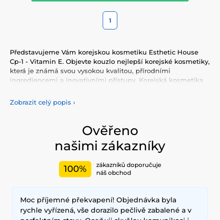
1
Představujeme Vám korejskou kosmetiku Esthetic House
Cp-1 - Vitamin E. Objevte kouzlo nejlepší korejské kosmetiky,
která je známá svou vysokou kvalitou, přírodními
ingrediencemi a inovativními přístupy. Korejská kosmetika
nabízí vše, co potřebujete pro péči o pleť, tělo, i vlasy.
Vyzkoušejte tonery, séra, esence, pleťové krémy, vše pro
Zobrazit celý popis
›
odlíčení a čištění pleti. Korejská kosmetika se také
proslavila svými pleťovými sheet plátýnkovými maskami a
opalovacími krémy. Doporučujeme také vyzkoušet péči o
Ověřeno
vlasy, jako jsou šampony, kondicionery, masky, oleje a další.
našimi zákazníky
Nesmíme zapomenout také na dekorativní kosmetiku pro
Váš dokonalý makeup.
zákazníků doporučuje
100%
Mezi nejčastěji používané ingredience patří šnečí extrakt,
náš obchod
zelený čaj, aloe vera a kyselina hyaluronová, které poskytují
hloubkovou hydrataci, zklidňují pokožku a zlepšují její
Moc příjemné překvapení! Objednávka byla
elasticitu. Hlavními benefity korejské kosmetiky jsou
dlouhodobé výsledky, přírodní složení a inovativní
rychle vyřízená, vše dorazilo pečlivě zabalené a v
technologie, které zajišťují zdravou a zářivou pleť.