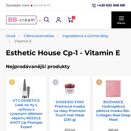
+420 603 968 981
Zavolejte nám
(Po-Pá 8-17)
0
Menu
Úvod
Cílená kosmetika
Ingredience a účinné látky
Vitamin E
Esthetic House Cp-1 - Vitamin E
Nejprodávanější produkty
VT COSMETICS
SHISEIDO FINO
BIODANCE
Lesk na rty s
Prémiová maska
Hydrogelová
výživou a
na vlasy Premium
pleťová maska Bio-
výrazným efektem
Touch Hair Mask
Collagen Real Deep
objemu REEDLE
(230 g)
Mask
SHOT Lip Plumper
Expert
575 Kč
180 Kč