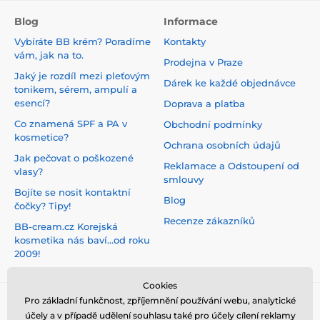
Blog
Informace
Vybíráte BB krém? Poradíme
Kontakty
vám, jak na to.
Prodejna v Praze
Jaký je rozdíl mezi pleťovým
Dárek ke každé objednávce
tonikem, sérem, ampulí a
esencí?
Doprava a platba
Co znamená SPF a PA v
Obchodní podmínky
kosmetice?
Ochrana osobních údajů
Jak pečovat o poškozené
Reklamace a Odstoupení od
vlasy?
smlouvy
Bojíte se nosit kontaktní
Blog
čočky? Tipy!
Recenze zákazníků
BB-cream.cz Korejská
kosmetika nás baví...od roku
2009!
Cookies
Pro základní funkčnost, zpříjemnění používání webu, analytické
účely a v případě udělení souhlasu také pro účely cílení reklamy