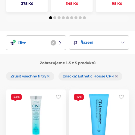
375 Kč
345 Kč
95 Kč
Řazení
Filtr
Zobrazujeme 1-5 z 5 produktů
Zrušit všechny filtry
značka: Esthetic House CP-1
-24%
-17%