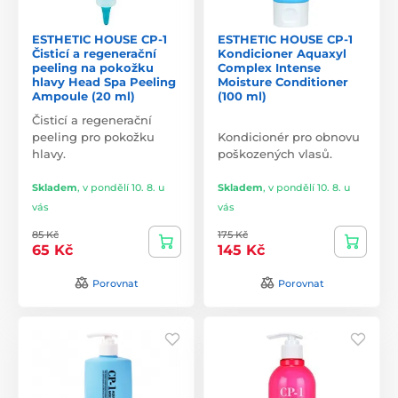
ESTHETIC HOUSE CP-1
ESTHETIC HOUSE CP-1
Čisticí a regenerační
Kondicioner Aquaxyl
peeling na pokožku
Complex Intense
hlavy Head Spa Peeling
Moisture Conditioner
Ampoule (20 ml)
(100 ml)
Čisticí a regenerační
peeling pro pokožku
Kondicionér pro obnovu
hlavy.
poškozených vlasů.
Skladem
,
v pondělí 10. 8. u
Skladem
,
v pondělí 10. 8. u
vás
vás
85 Kč
175 Kč
65 Kč
145 Kč
Porovnat
Porovnat