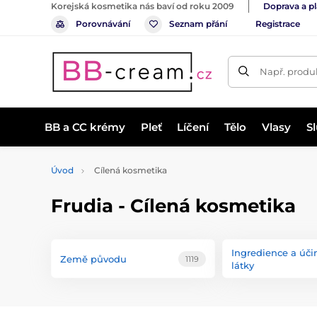
Korejská kosmetika nás baví od roku 2009
Doprava a p
Porovnávání
Seznam přání
Registrace
Např. produk
BB a CC krémy
Pleť
Líčení
Tělo
Vlasy
S
Úvod
Cílená kosmetika
Frudia - Cílená kosmetika
Ingredience a úči
Země původu
1119
látky