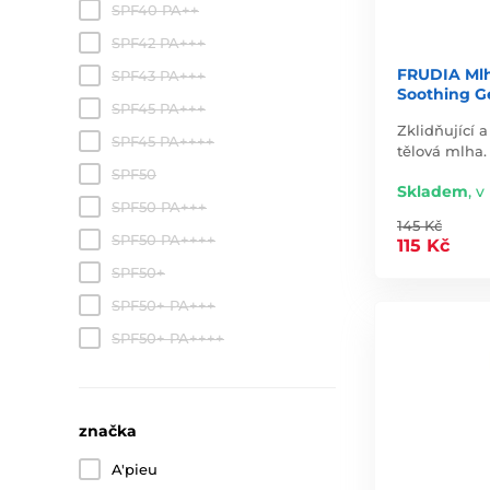
SPF40 PA++
SPF42 PA+++
FRUDIA Mlh
SPF43 PA+++
Soothing Ge
SPF45 PA+++
Zklidňující a
SPF45 PA++++
tělová mlha.
SPF50
Skladem
,
v 
SPF50 PA+++
145 Kč
SPF50 PA++++
115 Kč
SPF50+
SPF50+ PA+++
SPF50+ PA++++
značka
A'pieu