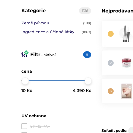
Kategorie
Nejprodávan
1136
Země původu
(1119)
Ingredience a účinné látky
(1063)
Filtr
- aktivní
9
cena
10 Kč
4 390 Kč
UV ochrana
SPF12 PA+
Seřadit podle: