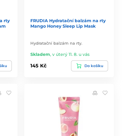
 rty
FRUDIA Hydratační balzám na rty
eam
Mango Honey Sleep Lip Mask
Hydratační balzám na rty.
Skladem
,
v úterý 11. 8. u vás
145 Kč
šíku
Do košíku