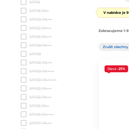
SPF15
SPF18 PA+
V nabídce je 
SPF20 PA++
SPF22 PA++
Zobrazujeme 1-9
SPF25 PA++
SPF28 PA++
Zrušit všechny 
SPF30
SPF30 PA++
Sleva
-21%
SPF30 PA+++
SPF30 PA++++
SPF32 PA++
SPF33 PA++
SPF35 PA+
SPF35 PA+++
SPF37 PA++