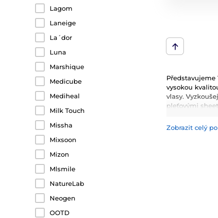
Lagom
Laneige
La´dor
Luna
Marshique
Představujeme V
Medicube
vysokou kvalitou
Mediheal
vlasy. Vyzkoušej
pleťovými shee
Milk Touch
kondicionery, 
Missha
Zobrazit celý po
Mezi nejčastěji 
Mixsoon
hydrataci, zklid
inovativní techn
Mizon
Mlsmile
NatureLab
Neogen
OOTD