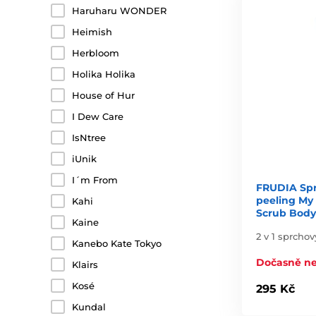
Haruharu WONDER
Heimish
Herbloom
Holika Holika
House of Hur
I Dew Care
IsNtree
iUnik
I´m From
FRUDIA Spr
peeling My 
Kahi
Scrub Bod
Kaine
2 v 1 sprchov
Kanebo Kate Tokyo
Dočasně n
Klairs
Kosé
295 Kč
Kundal