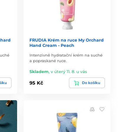
chard
FRUDIA Krém na ruce My Orchard
Hand Cream - Peach
suché
Intenzivně hydratační krém na suché
a popraskané ruce.
Skladem
,
v úterý 11. 8. u vás
95 Kč
šíku
Do košíku