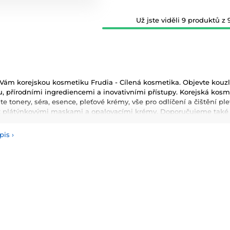
Už jste viděli 9 produktů z 9
ám korejskou kosmetiku Frudia - Cílená kosmetika. Objevte kouzlo
, přírodními ingrediencemi a inovativními přístupy. Korejská kosmeti
te tonery, séra, esence, pleťové krémy, vše pro odlíčení a čištění p
t plátýnkovými maskami a opalovacími krémy. Doporučujeme také vy
masky, oleje a další. Nesmíme zapomenout také na dekorativní kos
pis
›
používané ingredience patří šnečí extrakt, zelený čaj, aloe vera a 
ňují pokožku a zlepšují její elasticitu. Hlavními benefity korejské 
ologie, které zajišťují zdravou a zářivou pleť.