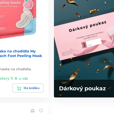
ka na chodidla My
ach Foot Peeling Mask
maska na chodidla.
úterý 11. 8. u vás
Dárkový poukaz
Do košíku