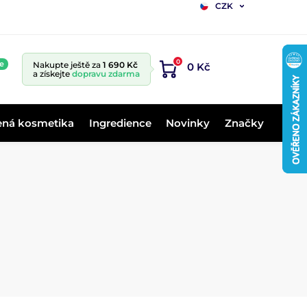
CZK
0
e
Nakupte ještě za
1 690 Kč
0 Kč
a získejte
dopravu zdarma
ená kosmetika
Ingredience
Novinky
Značky