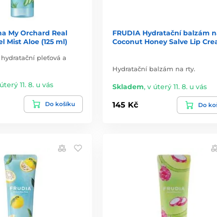
a My Orchard Real
FRUDIA Hydratační balzám na
l Mist Aloe (125 ml)
Coconut Honey Salve Lip Cr
 hydratační pleťová a
Hydratační balzám na rty.
úterý 11. 8. u vás
Skladem
,
v úterý 11. 8. u vás
Do košíku
145 Kč
Do ko