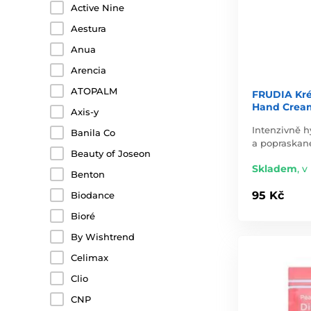
Active Nine
Aestura
Anua
Arencia
ATOPALM
FRUDIA Kré
Hand Cream
Axis-y
Intenzivně 
Banila Co
a popraskané
Beauty of Joseon
Skladem
,
v 
Benton
95 Kč
Biodance
Bioré
By Wishtrend
Celimax
Clio
CNP