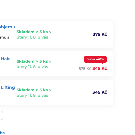
 objemu
Skladem > 5 ks
v
375 Kč
úterý 11. 8. u vás
jemu a
 Hair
Sleva
-40%
Skladem > 5 ks
v
úterý 11. 8. u vás
345 Kč
575 Kč
Lifting
Skladem > 5 ks
v
345 Kč
úterý 11. 8. u vás
ího