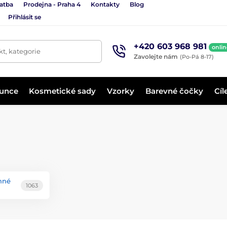
latba
Prodejna - Praha 4
Kontakty
Blog
Přihlásit se
+420 603 968 981
onlin
t, kategorie
Zavolejte nám
(Po-Pá 8-17)
lunce
Kosmetické sady
Vzorky
Barevné čočky
Cíl
nné
1063