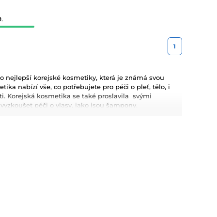
.
1
 nejlepší korejské kosmetiky, která je známá svou
ka nabízí vše, co potřebujete pro péči o pleť, tělo, i
leti. Korejská kosmetika se také proslavila svými
zkoušet péči o vlasy, jako jsou šampony,
metiku pro Váš dokonalý makeup.
kyselina hyaluronová, které poskytují hloubkovou
kosmetiky jsou dlouhodobé výsledky, přírodní složení a