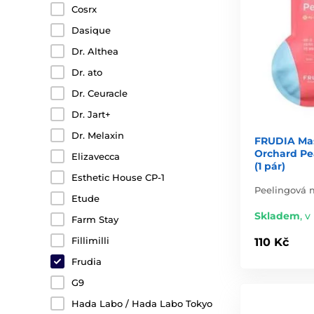
Cosrx
Dasique
Dr. Althea
Dr. ato
Dr. Ceuracle
Dr. Jart+
Dr. Melaxin
FRUDIA Mas
Orchard Pe
Elizavecca
(1 pár)
Esthetic House CP-1
Peelingová 
Etude
Skladem
,
v 
Farm Stay
Fillimilli
110 Kč
Frudia
G9
Hada Labo / Hada Labo Tokyo