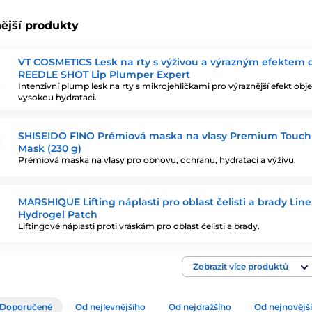
ější produkty
VT COSMETICS Lesk na rty s výživou a výrazným efektem
REEDLE SHOT Lip Plumper Expert
Intenzivní plump lesk na rty s mikrojehličkami pro výraznější efekt ob
vysokou hydrataci.
SHISEIDO FINO Prémiová maska na vlasy Premium Touch
Mask (230 g)
Prémiová maska na vlasy pro obnovu, ochranu, hydrataci a výživu.
MARSHIQUE Lifting náplasti pro oblast čelisti a brady Line 
Hydrogel Patch
Liftingové náplasti proti vráskám pro oblast čelisti a brady.
Zobrazit více produktů
Doporučené
Od nejlevnějšího
Od nejdražšího
Od nejnovějš