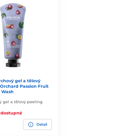
chový gel a tělový
Orchard Passion Fruit
y Wash
ý gel a tělový peeling
edostupné
Detail