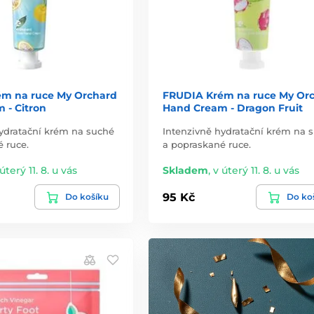
m na ruce My Orchard
FRUDIA Krém na ruce My Or
 - Citron
Hand Cream - Dragon Fruit
hydratační krém na suché
Intenzivně hydratační krém na 
 ruce.
a popraskané ruce.
úterý 11. 8. u vás
Skladem
,
v úterý 11. 8. u vás
95 Kč
Do košíku
Do ko