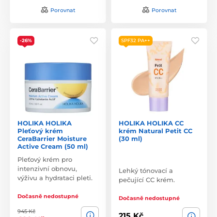
Porovnat
Porovnat
-26%
SPF32 PA++
HOLIKA HOLIKA
HOLIKA HOLIKA CC
Pleťový krém
krém Natural Petit CC
CeraBarrier Moisture
(30 ml)
Active Cream (50 ml)
Pleťový krém pro
intenzivní obnovu,
Lehký tónovací a
výživu a hydrataci pleti.
pečující CC krém.
Dočasně nedostupné
Dočasně nedostupné
945 Kč
215 Kč