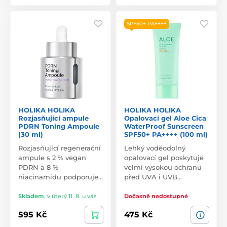
SPF50+ PA++++
HOLIKA HOLIKA
HOLIKA HOLIKA
Rozjasňující ampule
Opalovací gel Aloe Cica
PDRN Toning Ampoule
WaterProof Sunscreen
(30 ml)
SPF50+ PA++++ (100 ml)
Rozjasňující regenerační
Lehký voděodolný
ampule s 2 % vegan
opalovací gel poskytuje
PDRN a 8 %
velmi vysokou ochranu
niacinamidu podporuje…
před UVA i UVB…
Skladem
,
v úterý 11. 8. u vás
Dočasně nedostupné
595 Kč
475 Kč