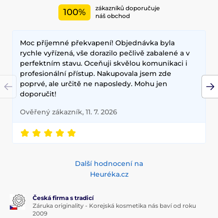
zákazníků doporučuje
100%
Mezi nejčastěji používané ingredience patří šnečí extrakt,
náš obchod
zelený čaj, aloe vera a kyselina hyaluronová, které poskytují
hloubkovou hydrataci, zklidňují pokožku a zlepšují její
Moc příjemné překvapení! Objednávka byla
elasticitu. Hlavními benefity korejské kosmetiky jsou
dlouhodobé výsledky, přírodní složení a inovativní
rychle vyřízená, vše dorazilo pečlivě zabalené a v
technologie, které zajišťují zdravou a zářivou pleť.
perfektním stavu. Oceňuji skvělou komunikaci i
profesionální přístup. Nakupovala jsem zde
poprvé, ale určitě ne naposledy. Mohu jen
doporučit!
Ověřený zákazník, 11. 7. 2026
Další hodnocení na
Heuréka.cz
Česká firma s tradicí
Záruka originality - Korejská kosmetika nás baví od roku
2009