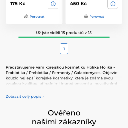
175 Kč
450 Kč
Porovnat
Porovnat
Už jste viděli 15 produktů z 15.
1
Představujeme Vám korejskou kosmetiku Holika Holika -
Probiotika / Prebiotika / Fermenty / Galactomyces. Objevte
kouzlo nejlepší korejské kosmetiky, která je známá svou
vysokou kvalitou, přírodními ingrediencemi a inovativními
přístupy. Korejská kosmetika nabízí vše, co potřebujete pro
péči o pleť, tělo, i vlasy. Vyzkoušejte tonery, séra, esence,
Zobrazit celý popis
›
pleťové krémy, vše pro odlíčení a čištění pleti. Korejská
kosmetika se také proslavila svými pleťovými sheet
plátýnkovými maskami a opalovacími krémy. Doporučujeme
Ověřeno
také vyzkoušet péči o vlasy, jako jsou šampony,
našimi zákazníky
kondicionery, masky, oleje a další. Nesmíme zapomenout
také na dekorativní kosmetiku pro Váš dokonalý makeup.