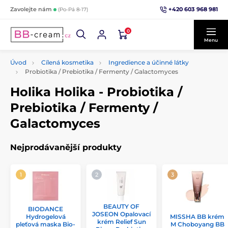
+420 603 968 981
Zavolejte nám
(Po-Pá 8-17)
0
Menu
Úvod
Cílená kosmetika
Ingredience a účinné látky
Probiotika / Prebiotika / Fermenty / Galactomyces
Holika Holika - Probiotika /
Prebiotika / Fermenty /
Galactomyces
Nejprodávanější produkty
BEAUTY OF
BIODANCE
JOSEON Opalovací
Hydrogelová
MISSHA BB krém
krém Relief Sun
pleťová maska Bio-
M Choboyang BB