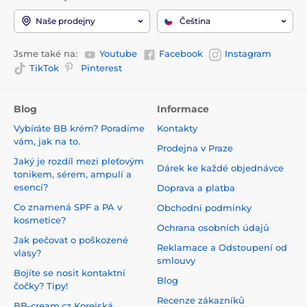
Naše prodejny
Čeština
Jsme také na:
Youtube
Facebook
Instagram
TikTok
Pinterest
Blog
Informace
Vybíráte BB krém? Poradíme
Kontakty
vám, jak na to.
Prodejna v Praze
Jaký je rozdíl mezi pleťovým
Dárek ke každé objednávce
tonikem, sérem, ampulí a
esencí?
Doprava a platba
Co znamená SPF a PA v
Obchodní podmínky
kosmetice?
Ochrana osobních údajů
Jak pečovat o poškozené
Reklamace a Odstoupení od
vlasy?
smlouvy
Bojíte se nosit kontaktní
Blog
čočky? Tipy!
Recenze zákazníků
BB-cream.cz Korejská