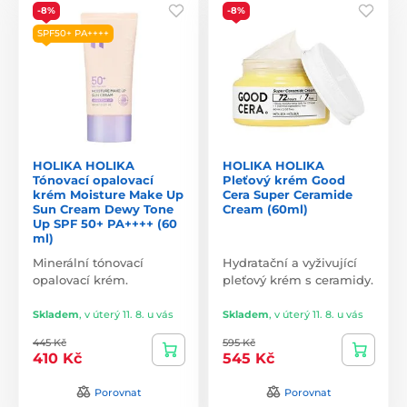
-8%
-8%
SPF50+ PA++++
HOLIKA HOLIKA
HOLIKA HOLIKA
Tónovací opalovací
Pleťový krém Good
krém Moisture Make Up
Cera Super Ceramide
Sun Cream Dewy Tone
Cream (60ml)
Up SPF 50+ PA++++ (60
ml)
Minerální tónovací
Hydratační a vyživující
opalovací krém.
pleťový krém s ceramidy.
Skladem
,
v úterý 11. 8. u vás
Skladem
,
v úterý 11. 8. u vás
445 Kč
595 Kč
410 Kč
545 Kč
Porovnat
Porovnat