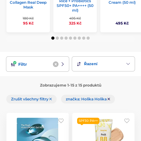
Rice + Probiotics
Collagen Real Deep
Cream (50 ml)
SPF50+ PA++++ (50
Mask
ml)
180 Kč
495 Kč
495 Kč
95 Kč
325 Kč
Řazení
Filtr
Zobrazujeme 1-15 z 15 produktů
Zrušit všechny filtry
značka: Holika Holika
SPF30 PA++