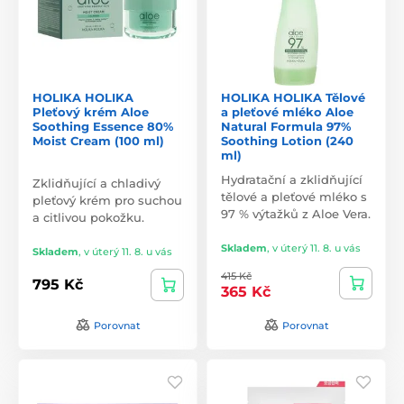
HOLIKA HOLIKA
HOLIKA HOLIKA Tělové
Pleťový krém Aloe
a pleťové mléko Aloe
Soothing Essence 80%
Natural Formula 97%
Moist Cream (100 ml)
Soothing Lotion (240
ml)
Hydratační a zklidňující
Zklidňující a chladivý
tělové a pleťové mléko s
pleťový krém pro suchou
97 % výtažků z Aloe Vera.
a citlivou pokožku.
Skladem
,
v úterý 11. 8. u vás
Skladem
,
v úterý 11. 8. u vás
415 Kč
795 Kč
365 Kč
Porovnat
Porovnat