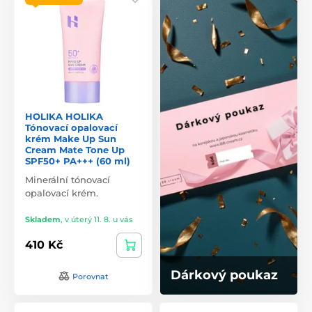
HOLIKA HOLIKA
Tónovací opalovací
krém Make Up Sun
Cream Mate Tone Up
SPF50+ PA+++ (60 ml)
Minerální tónovací
opalovací krém.
Skladem
,
v úterý 11. 8. u vás
410 Kč
Dárkový poukaz
Porovnat