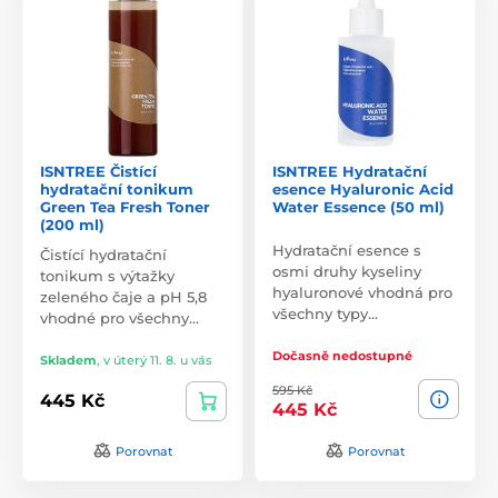
ISNTREE Čistící
ISNTREE Hydratační
hydratační tonikum
esence Hyaluronic Acid
Green Tea Fresh Toner
Water Essence (50 ml)
(200 ml)
Hydratační esence s
Čistící hydratační
osmi druhy kyseliny
tonikum s výtažky
hyaluronové vhodná pro
zeleného čaje a pH 5,8
všechny typy…
vhodné pro všechny…
Dočasně nedostupné
Skladem
,
v úterý 11. 8. u vás
595 Kč
445 Kč
445 Kč
Porovnat
Porovnat