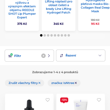
Hydrogelová
Lifting náplasti pro
výživou a
pleťová maska Bio-
oblast čelisti a
výrazným efektem
Collagen Real Deep
brady Line Lifting
objemu REEDLE
Mask
Hydrogel Patch
SHOT Lip Plumper
Expert
180 Kč
375 Kč
345 Kč
95 Kč
Řazení
Filtr
Zobrazujeme 1-4 z 4 produktů
Zrušit všechny filtry
značka: IsNtree
-12%