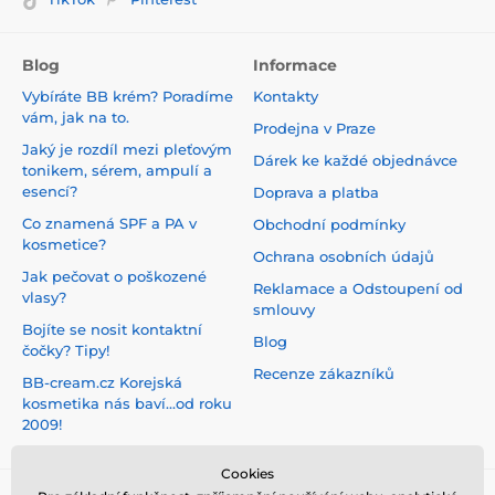
Blog
Informace
Vybíráte BB krém? Poradíme
Kontakty
vám, jak na to.
Prodejna v Praze
Jaký je rozdíl mezi pleťovým
Dárek ke každé objednávce
tonikem, sérem, ampulí a
esencí?
Doprava a platba
Co znamená SPF a PA v
Obchodní podmínky
kosmetice?
Ochrana osobních údajů
Jak pečovat o poškozené
Reklamace a Odstoupení od
vlasy?
smlouvy
Bojíte se nosit kontaktní
Blog
čočky? Tipy!
Recenze zákazníků
BB-cream.cz Korejská
kosmetika nás baví...od roku
2009!
Cookies