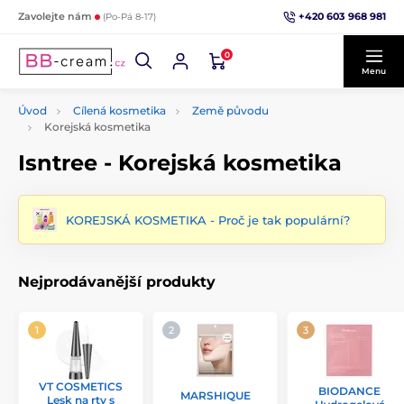
+420 603 968 981
Zavolejte nám
(Po-Pá 8-17)
0
Menu
Úvod
Cílená kosmetika
Země původu
Korejská kosmetika
Isntree - Korejská kosmetika
KOREJSKÁ KOSMETIKA - Proč je tak populární?
Nejprodávanější produkty
VT COSMETICS
BIODANCE
MARSHIQUE
Lesk na rty s