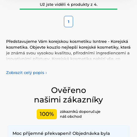
Už jste viděli 4 produkty z 4.
1
Představujeme Vám korejskou kosmetiku Isntree - Korejská
kosmetika. Objevte kouzlo nejlepší korejské kosmetiky, která
je známá svou vysokou kvalitou, přírodními ingrediencemi a
inovativními přístupy. Korejská kosmetika nabízí vše, co
potřebujete pro péči o pleť, tělo, i vlasy. Vyzkoušejte tonery,
séra, esence, pleťové krémy, vše pro odlíčení a čištění pleti.
Zobrazit celý popis
›
Korejská kosmetika se také proslavila svými pleťovými
sheet plátýnkovými maskami a opalovacími krémy.
Doporučujeme také vyzkoušet péči o vlasy, jako jsou
Ověřeno
šampony, kondicionery, masky, oleje a další. Nesmíme
našimi zákazníky
zapomenout také na dekorativní kosmetiku pro Váš
dokonalý makeup.
zákazníků doporučuje
100%
Mezi nejčastěji používané ingredience patří šnečí extrakt,
náš obchod
zelený čaj, aloe vera a kyselina hyaluronová, které poskytují
hloubkovou hydrataci, zklidňují pokožku a zlepšují její
Moc příjemné překvapení! Objednávka byla
elasticitu. Hlavními benefity korejské kosmetiky jsou