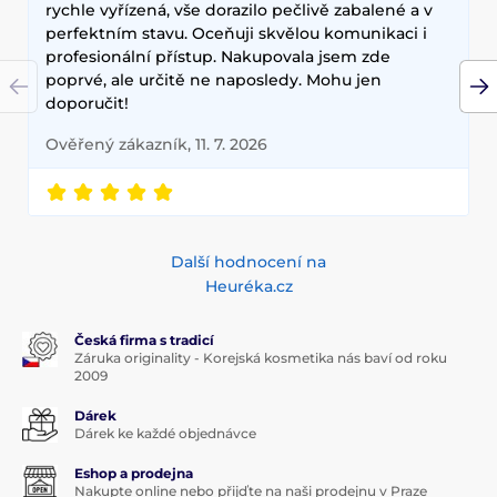
dlouhodobé výsledky, přírodní složení a inovativní
rychle vyřízená, vše dorazilo pečlivě zabalené a v
technologie, které zajišťují zdravou a zářivou pleť.
perfektním stavu. Oceňuji skvělou komunikaci i
profesionální přístup. Nakupovala jsem zde
poprvé, ale určitě ne naposledy. Mohu jen
doporučit!
Ověřený zákazník, 11. 7. 2026
Další hodnocení na
Heuréka.cz
Česká firma s tradicí
Záruka originality - Korejská kosmetika nás baví od roku
2009
Dárek
Dárek ke každé objednávce
Eshop a prodejna
Nakupte online nebo přijďte na naši prodejnu v Praze