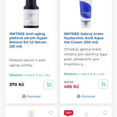
ISNTREE Anti-aging
ISNTREE Gelový krém
pleťové sérum Hyper
Hyaluronic Acid Aqua
Retinol EX 1.0 Serum
Gel Cream (100 ml)
(20 ml)
Chladivý gelový krém
vhodný pro všechny typy
pleti, především pro
Pleťové sérum s anti-
mastnou a…
aging účinky.
Skladem
,
v úterý 11. 8. u vás
Skladem
,
v úterý 11. 8. u vás
565 Kč
370 Kč
495 Kč
Porovnat
Porovnat
-25%