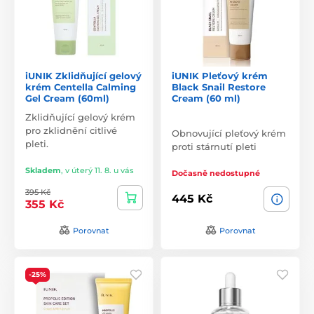
iUNIK Zklidňující gelový
iUNIK Pleťový krém
krém Centella Calming
Black Snail Restore
Gel Cream (60ml)
Cream (60 ml)
Zklidňující gelový krém
pro zklidnění citlivé
Obnovující pleťový krém
pleti.
proti stárnutí pleti
Skladem
,
v úterý 11. 8. u vás
Dočasně nedostupné
395 Kč
445 Kč
355 Kč
Porovnat
Porovnat
-25%