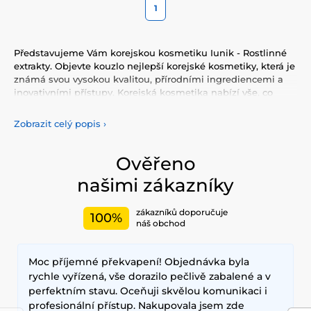
1
Představujeme Vám korejskou kosmetiku Iunik - Rostlinné
extrakty. Objevte kouzlo nejlepší korejské kosmetiky, která je
známá svou vysokou kvalitou, přírodními ingrediencemi a
inovativními přístupy. Korejská kosmetika nabízí vše, co
potřebujete pro péči o pleť, tělo, i vlasy. Vyzkoušejte tonery,
séra, esence, pleťové krémy, vše pro odlíčení a čištění pleti.
Zobrazit celý popis
›
Korejská kosmetika se také proslavila svými pleťovými
sheet plátýnkovými maskami a opalovacími krémy.
Doporučujeme také vyzkoušet péči o vlasy, jako jsou
Ověřeno
šampony, kondicionery, masky, oleje a další. Nesmíme
našimi zákazníky
zapomenout také na dekorativní kosmetiku pro Váš
dokonalý makeup.
zákazníků doporučuje
100%
Mezi nejčastěji používané ingredience patří šnečí extrakt,
náš obchod
zelený čaj, aloe vera a kyselina hyaluronová, které poskytují
hloubkovou hydrataci, zklidňují pokožku a zlepšují její
Moc příjemné překvapení! Objednávka byla
elasticitu. Hlavními benefity korejské kosmetiky jsou
dlouhodobé výsledky, přírodní složení a inovativní
rychle vyřízená, vše dorazilo pečlivě zabalené a v
technologie, které zajišťují zdravou a zářivou pleť.
perfektním stavu. Oceňuji skvělou komunikaci i
profesionální přístup. Nakupovala jsem zde