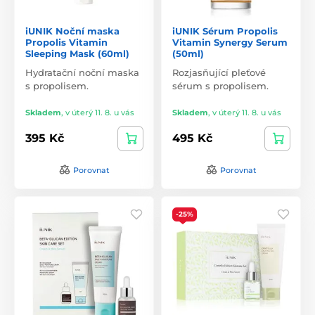
iUNIK Noční maska
iUNIK Sérum Propolis
Propolis Vitamin
Vitamin Synergy Serum
Sleeping Mask (60ml)
(50ml)
Hydratační noční maska
Rozjasňující pleťové
s propolisem.
sérum s propolisem.
Skladem
,
v úterý 11. 8. u vás
Skladem
,
v úterý 11. 8. u vás
395 Kč
495 Kč
Porovnat
Porovnat
-25%