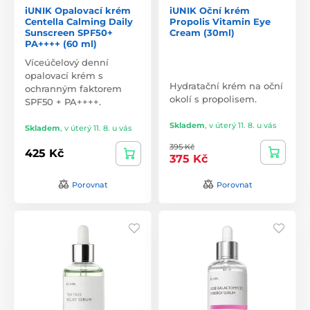
iUNIK Opalovací krém
iUNIK Oční krém
Centella Calming Daily
Propolis Vitamin Eye
Sunscreen SPF50+
Cream (30ml)
PA++++ (60 ml)
Víceúčelový denní
opalovací krém s
Hydratační krém na oční
ochranným faktorem
okolí s propolisem.
SPF50 + PA++++.
Skladem
,
v úterý 11. 8. u vás
Skladem
,
v úterý 11. 8. u vás
395 Kč
425 Kč
375 Kč
Porovnat
Porovnat