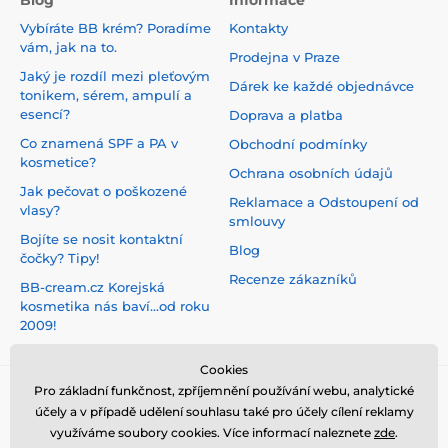
Blog
Informace
Vybíráte BB krém? Poradíme
Kontakty
vám, jak na to.
Prodejna v Praze
Jaký je rozdíl mezi pleťovým
Dárek ke každé objednávce
tonikem, sérem, ampulí a
esencí?
Doprava a platba
Co znamená SPF a PA v
Obchodní podmínky
kosmetice?
Ochrana osobních údajů
Jak pečovat o poškozené
Reklamace a Odstoupení od
vlasy?
smlouvy
Bojíte se nosit kontaktní
Blog
čočky? Tipy!
Recenze zákazníků
BB-cream.cz Korejská
kosmetika nás baví...od roku
2009!
Cookies
Pro základní funkčnost, zpříjemnění používání webu, analytické
účely a v případě udělení souhlasu také pro účely cílení reklamy
využíváme soubory cookies. Více informací naleznete
zde
.