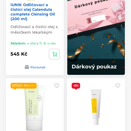
iUNIK Odličovací a
čistící olej Calendula
complete Clensing Oil
(200 ml)
Odličovací a čistící olej s
měsíčkem lékařským
Skladem
,
v úterý 11. 8. u vás
545 Kč
Dárkový poukaz
Porovnat
SPF50+ PA++++
-5%