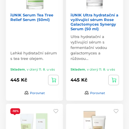
iUNIK Serum Tea Tree
iUNIK Ultra hydratační a
Relief Serum (50ml)
vyživující sérum Rose
Galactomyces Synergy
Serum (50 ml)
Ultra hydratační a
vyživující sérum s
fermentační vodou
Lehké hydratační sérum
galactomyces a
s tea tree olejem.
růžovou…
Skladem
,
v úterý 11. 8. u vás
Skladem
,
v úterý 11. 8. u vás
445 Kč
445 Kč
Porovnat
Porovnat
-10%