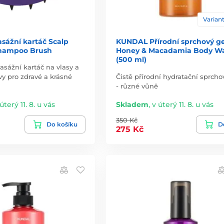
Variant
ážní kartáč Scalp
KUNDAL Přírodní sprchový ge
hampoo Brush
Honey & Macadamia Body W
(500 ml)
asážní kartáč na vlasy a
y pro zdravé a krásné
Čistě přírodní hydratační sprcho
- různé vůně
úterý 11. 8. u vás
Skladem
,
v úterý 11. 8. u vás
350 Kč
Do košíku
De
275 Kč