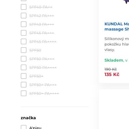
SPF40 PA++
SPF42 PA+++
KUNDAL Mas
SPF43 PA+++
massage S
SPF45 PA+++
Silikonový m
SPF45 PA++++
pokožku hlav
vlasy.
SPF50
SPF50 PA+++
Skladem
,
v 
SPF50 PA++++
190 Kč
135 Kč
SPF50+
SPF50+ PA+++
SPF50+ PA++++
značka
A'pieu