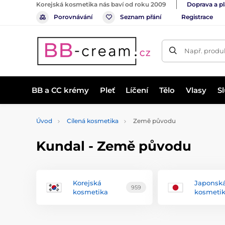
Korejská kosmetika nás baví od roku 2009
Doprava a p
Porovnávání
Seznam přání
Registrace
Např. produk
BB a CC krémy
Pleť
Líčení
Tělo
Vlasy
S
Úvod
Cílená kosmetika
Země původu
Kundal - Země původu
Korejská
Japonsk
959
kosmetika
kosmeti