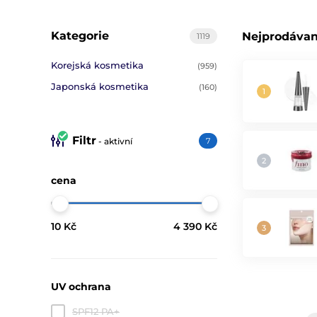
Kategorie
Nejprodávan
1119
Korejská kosmetika
(959)
Japonská kosmetika
(160)
Filtr
- aktivní
7
cena
10 Kč
4 390 Kč
UV ochrana
SPF12 PA+