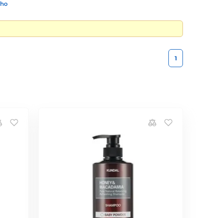
ího
1