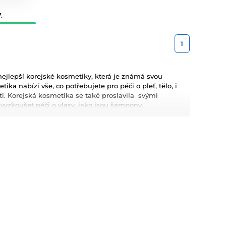
.
1
jlepší korejské kosmetiky, která je známá svou
ka nabízí vše, co potřebujete pro péči o pleť, tělo, i
leti. Korejská kosmetika se také proslavila svými
zkoušet péči o vlasy, jako jsou šampony,
metiku pro Váš dokonalý makeup.
kyselina hyaluronová, které poskytují hloubkovou
kosmetiky jsou dlouhodobé výsledky, přírodní složení a