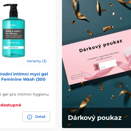
Varianty (3)
rodní intimní mycí gel
e Feminine Wash (300
í gel pro intimní hygienu
edostupné
Dárkový poukaz
Detail