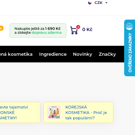
CZK
0
ne
Nakupte ještě za
1 690 Kč
0 Kč
a získejte
dopravu zdarma
ená kosmetika
Ingredience
Novinky
Značky
evte tajemství
KOREJSKÁ
PONSKÉ
KOSMETIKA - Proč je
METIKY!
tak populární?