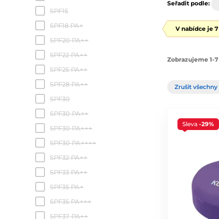
Seřadit podle:
SPF15
SPF18 PA+
V nabídce je 
SPF20 PA++
SPF22 PA++
Zobrazujeme 1-7 
SPF25 PA++
SPF28 PA++
Zrušit všechny 
SPF30
SPF30 PA++
Sleva
-29%
SPF30 PA+++
SPF30 PA++++
SPF32 PA++
SPF33 PA++
SPF35 PA+
SPF35 PA+++
SPF37 PA++