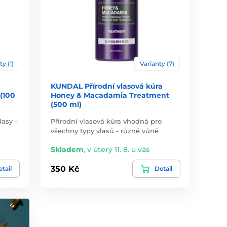
ty (1)
Varianty (7)
KUNDAL Přírodní vlasová kúra
(100
Honey & Macadamia Treatment
(500 ml)
asy -
Přírodní vlasová kúra vhodná pro
všechny typy vlasů - různé vůně
Skladem
,
v úterý 11. 8. u vás
350 Kč
tail
Detail