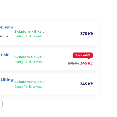
 objemu
Skladem > 5 ks
v
375 Kč
úterý 11. 8. u vás
jemu a
 Hair
Sleva
-40%
Skladem > 5 ks
v
úterý 11. 8. u vás
345 Kč
575 Kč
Lifting
Skladem > 5 ks
v
345 Kč
úterý 11. 8. u vás