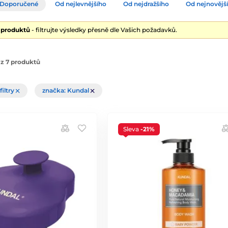
Doporučené
Od nejlevnějšího
Od nejdražšího
Od nejnovějš
7 produktů
- filtrujte výsledky přesně dle Vašich požadavků.
z 7 produktů
filtry
značka: Kundal
Sleva
-21%