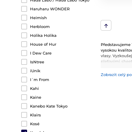
Hada Labo / Hada Labo Tokyo
Haruharu WONDER
Heimish
Herbloom
Holika Holika
House of Hur
Představujeme 
vysokou kvalitou
I Dew Care
vlasy. Vyzkoušej
pleťovými shee
IsNtree
kondicionery, 
iUnik
Zobrazit celý po
Mezi nejčastěji 
I´m From
hydrataci, zklid
inovativní techn
Kahi
Kaine
Kanebo Kate Tokyo
Klairs
Kosé