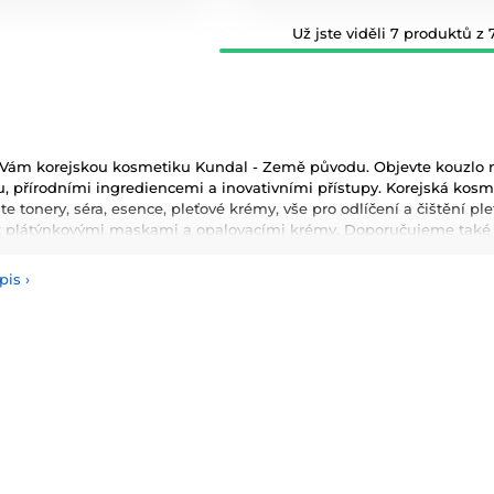
Už jste viděli 7 produktů z 7
Vám korejskou kosmetiku Kundal - Země původu. Objevte kouzlo ne
, přírodními ingrediencemi a inovativními přístupy. Korejská kosmeti
te tonery, séra, esence, pleťové krémy, vše pro odlíčení a čištění p
t plátýnkovými maskami a opalovacími krémy. Doporučujeme také vy
masky, oleje a další. Nesmíme zapomenout také na dekorativní kos
pis
›
používané ingredience patří šnečí extrakt, zelený čaj, aloe vera a 
ňují pokožku a zlepšují její elasticitu. Hlavními benefity korejské 
ologie, které zajišťují zdravou a zářivou pleť.