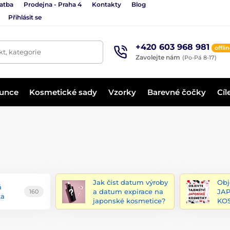
latba
Prodejna - Praha 4
Kontakty
Blog
Přihlásit se
+420 603 968 981
offli
t, kategorie
Zavolejte nám
(Po-Pá 8-17)
lunce
Kosmetické sady
Vzorky
Barevné čočky
Cíl
Jak číst datum výroby
Obj
á
a datum expirace na
JA
160
ka
japonské kosmetice?
KOS