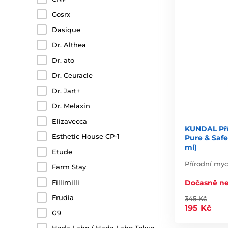
Cosrx
Dasique
Dr. Althea
Dr. ato
Dr. Ceuracle
Dr. Jart+
Dr. Melaxin
Elizavecca
KUNDAL Pří
Esthetic House CP-1
Pure & Saf
ml)
Etude
Přírodní myc
Farm Stay
Dočasně n
Fillimilli
Frudia
345 Kč
195 Kč
G9