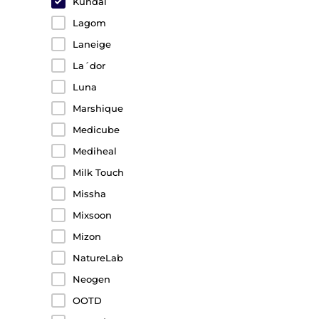
Kundal
Lagom
Laneige
La´dor
Luna
Marshique
Medicube
Mediheal
Milk Touch
Missha
Mixsoon
Mizon
NatureLab
Neogen
OOTD