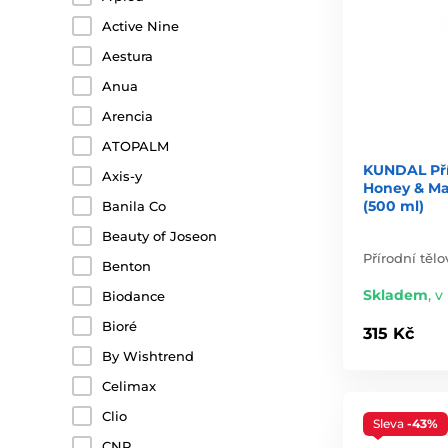
Active Nine
Aestura
Anua
Arencia
ATOPALM
KUNDAL Pří
Axis-y
Honey & Ma
(500 ml)
Banila Co
Beauty of Joseon
Přírodní těl
Benton
Skladem
,
v 
Biodance
Bioré
315 Kč
By Wishtrend
Celimax
Clio
Sleva
-43%
CNP