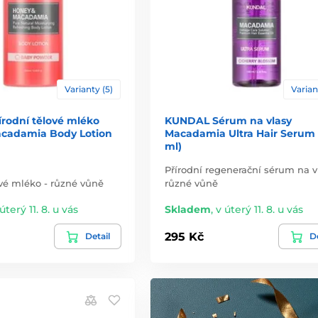
Varianty (5)
Varian
rodní tělové mléko
KUNDAL Sérum na vlasy
cadamia Body Lotion
Macadamia Ultra Hair Serum 
ml)
Přírodní regenerační sérum na vl
ové mléko - různé vůně
různé vůně
úterý 11. 8. u vás
Skladem
,
v úterý 11. 8. u vás
295 Kč
Detail
De