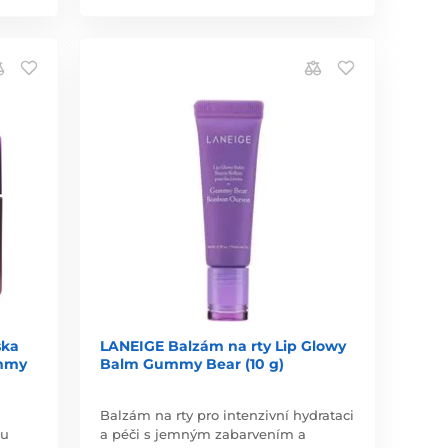
ska
LANEIGE Balzám na rty Lip Glowy
ummy
Balm Gummy Bear (10 g)
Balzám na rty pro intenzivní hydrataci
ru
a péči s jemným zabarvením a