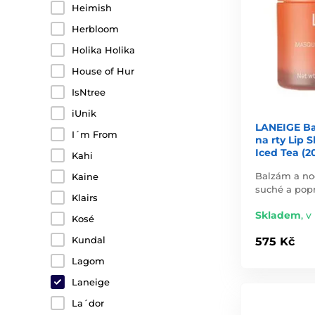
Heimish
Herbloom
Holika Holika
House of Hur
IsNtree
iUnik
LANEIGE Ba
I´m From
na rty Lip 
Iced Tea (2
Kahi
Balzám a no
Kaine
suché a popr
Klairs
Skladem
,
v
Kosé
Kundal
575 Kč
Lagom
Laneige
La´dor