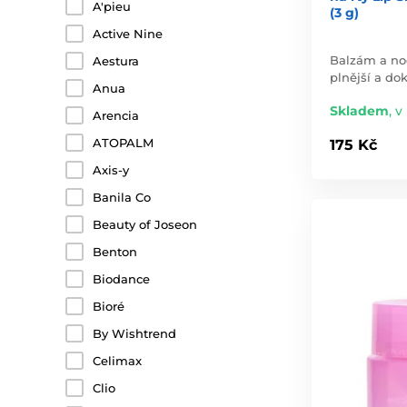
A'pieu
(3 g)
Active Nine
Balzám a no
Aestura
plnější a dok
Anua
Skladem
,
v
Arencia
ATOPALM
175 Kč
Axis-y
Banila Co
Beauty of Joseon
Benton
Biodance
Bioré
By Wishtrend
Celimax
Clio