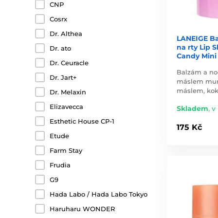
CNP
Cosrx
Dr. Althea
LANEIGE Ba
na rty Lip 
Dr. ato
Candy Mini
Dr. Ceuracle
Balzám a no
Dr. Jart+
máslem mu
máslem, ko
Dr. Melaxin
Elizavecca
Skladem
,
v
Esthetic House CP-1
175 Kč
Etude
Farm Stay
Frudia
G9
Hada Labo / Hada Labo Tokyo
Haruharu WONDER