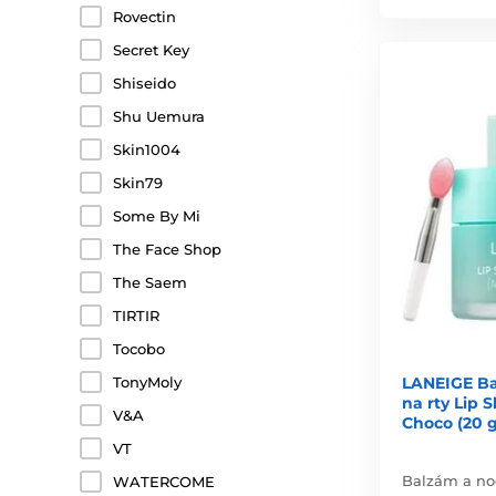
Rovectin
Secret Key
Shiseido
Shu Uemura
Skin1004
Skin79
Some By Mi
The Face Shop
The Saem
TIRTIR
Tocobo
TonyMoly
LANEIGE Ba
na rty Lip 
V&A
Choco (20 g
VT
Balzám a no
WATERCOME