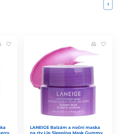
1
ska
LANEIGE Balzám a noční maska
Berry
na rty Lip Sleeping Mask Gummy