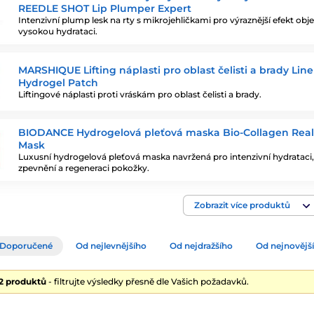
REEDLE SHOT Lip Plumper Expert
Intenzivní plump lesk na rty s mikrojehličkami pro výraznější efekt ob
vysokou hydrataci.
MARSHIQUE Lifting náplasti pro oblast čelisti a brady Line 
Hydrogel Patch
Liftingové náplasti proti vráskám pro oblast čelisti a brady.
BIODANCE Hydrogelová pleťová maska Bio-Collagen Rea
Mask
Luxusní hydrogelová pleťová maska navržená pro intenzivní hydrataci,
zpevnění a regeneraci pokožky.
Zobrazit více produktů
Doporučené
Od nejlevnějšího
Od nejdražšího
Od nejnovějš
22 produktů
- filtrujte výsledky přesně dle Vašich požadavků.