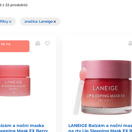
2 z 22 produktů
filtry
značka: Laneige
 ks na
lzám a noční maska
LANEIGE Balzám a noční ma
Sleeping Mask EX Berry
na rty Lip Sleeping Mask EX 