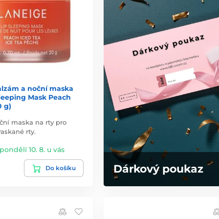
lzám a noční maska
Sleeping Mask Peach
0 g)
ční maska na rty pro
askané rty.
 pondělí 10. 8. u vás
Dárkový poukaz
Do košíku