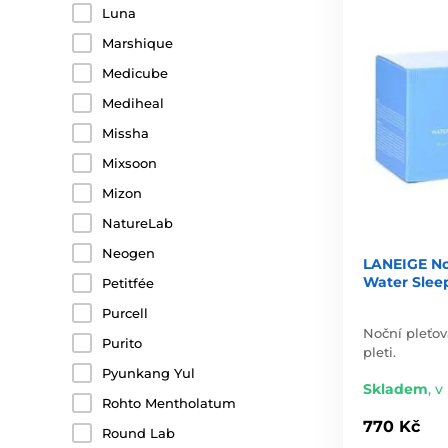
Luna
Marshique
Medicube
Mediheal
Missha
Mixsoon
Mizon
NatureLab
Neogen
LANEIGE No
Water Slee
Petitfée
Purcell
Noční pleťov
Purito
pleti.
Pyunkang Yul
Skladem
,
v
Rohto Mentholatum
770 Kč
Round Lab