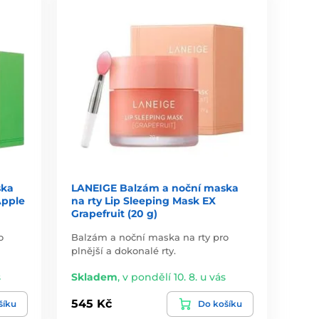
ska
LANEIGE Balzám a noční maska
Apple
na rty Lip Sleeping Mask EX
Grapefruit (20 g)
o
Balzám a noční maska na rty pro
plnější a dokonalé rty.
s
Skladem
,
v pondělí 10. 8. u vás
545 Kč
šíku
Do košíku