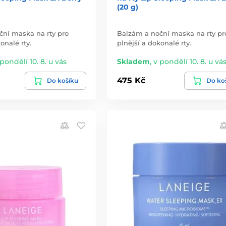
(20 g)
ční maska na rty pro
Balzám a noční maska na rty pr
onalé rty.
plnější a dokonalé rty.
 pondělí 10. 8. u vás
Skladem
,
v pondělí 10. 8. u vá
475 Kč
Do košíku
Do ko