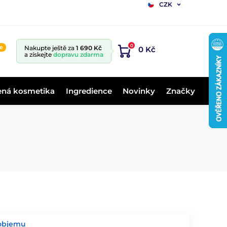
CZK
0
ne
Nakupte ještě za
1 690 Kč
0 Kč
a získejte
dopravu zdarma
ená kosmetika
Ingredience
Novinky
Značky
 objemu