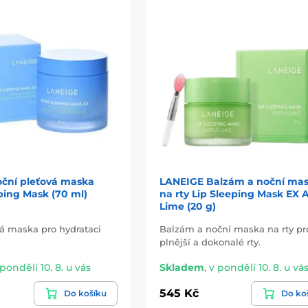
ční pleťová maska
LANEIGE Balzám a noční ma
ping Mask (70 ml)
na rty Lip Sleeping Mask EX 
Lime (20 g)
á maska pro hydrataci
Balzám a noční maska na rty pr
plnější a dokonalé rty.
 pondělí 10. 8. u vás
Skladem
,
v pondělí 10. 8. u vá
545 Kč
Do košíku
Do ko