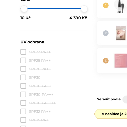
10 Kč
4 390 Kč
UV ochrana
SPF22 PA++
SPF25 PA++
SPF28 PA++
SPF30
SPF30 PA++
SPF30 PA+++
Seřadit podle:
SPF30 PA++++
SPF32 PA++
V nabídce je 
SPF35 PA+