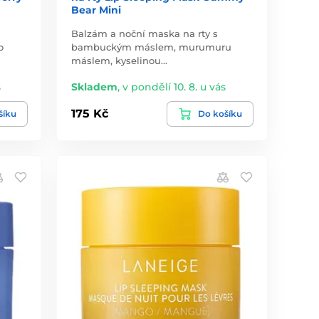
Bear Mini
Balzám a noční maska na rty s
o
bambuckým máslem, murumuru
máslem, kyselinou…
s
Skladem
,
v pondělí 10. 8. u vás
175 Kč
šíku
Do košíku