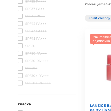
SPF35 PA+++
Zobrazujeme 1-2
SPF37 PA++
SPF40 PA++
Zrušit všechny 
SPF42 PA+++
SPF43 PA+++
Maximálně 3
SPF45 PA+++
objednávku
SPF50
SPF50 PA+++
SPF50 PA++++
SPF50+
SPF50+ PA+++
SPF50+ PA++++
značka
LANEIGE Ba
na rty Lip 