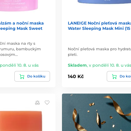
lzám a noční maska
LANEIGE Noční pleťová mask
Sleeping Mask Sweet
Water Sleeping Mask Mini (15
ční maska na rty s
rumuru, bambuckým
Noční pleťová maska pro hydrat
kosovým…
pleti.
 pondělí 10. 8. u vás
Skladem
,
v pondělí 10. 8. u vá
140 Kč
Do košíku
Do ko