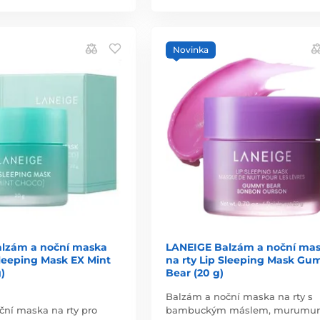
Novinka
lzám a noční maska
LANEIGE Balzám a noční ma
Sleeping Mask EX Mint
na rty Lip Sleeping Mask G
)
Bear (20 g)
Balzám a noční maska na rty s
ční maska na rty pro
bambuckým máslem, murumu