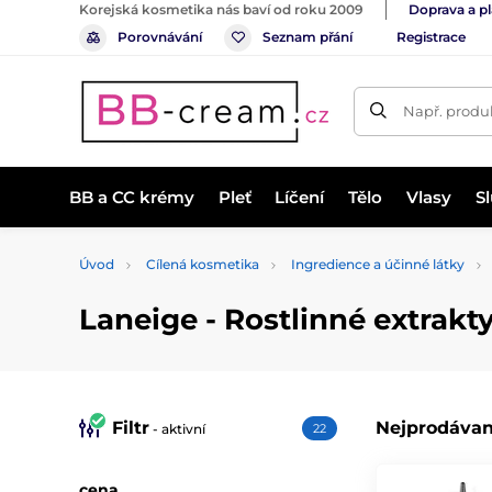
Korejská kosmetika nás baví od roku 2009
Doprava a p
Porovnávání
Seznam přání
Registrace
Např. produk
BB a CC krémy
Pleť
Líčení
Tělo
Vlasy
S
Úvod
Cílená kosmetika
Ingredience a účinné látky
Laneige - Rostlinné extrakt
Filtr
Nejprodávan
- aktivní
22
cena