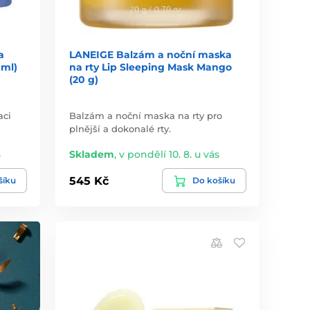
a
LANEIGE Balzám a noční maska
 ml)
na rty Lip Sleeping Mask Mango
(20 g)
aci
Balzám a noční maska na rty pro
plnější a dokonalé rty.
s
Skladem
,
v pondělí 10. 8. u vás
545 Kč
šíku
Do košíku