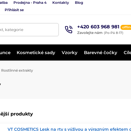
latba
Prodejna - Praha 4
Kontakty
Blog
Přihlásit se
+420 603 968 981
offli
t, kategorie
Zavolejte nám
(Po-Pá 8-17)
lunce
Kosmetické sady
Vzorky
Barevné čočky
Cíl
Rostlinné extrakty
y
ější produkty
VT COSMETICS Lesk na rty s výživou a výrazným efektem