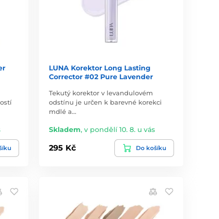
er
LUNA Korektor Long Lasting
Corrector #02 Pure Lavender
Tekutý korektor v levandulovém
ostí
odstínu je určen k barevné korekci
mdlé a…
s
Skladem
,
v pondělí 10. 8. u vás
295 Kč
šíku
Do košíku