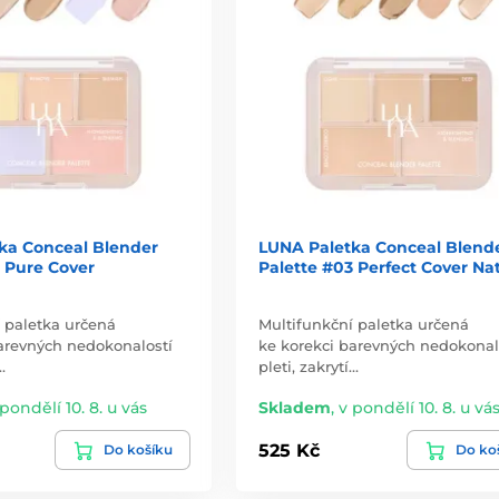
ka Conceal Blender
LUNA Paletka Conceal Blend
 Pure Cover
Palette #03 Perfect Cover Nat
 paletka určená
Multifunkční paletka určená
arevných nedokonalostí
ke korekci barevných nedokonal
…
pleti, zakrytí…
 pondělí 10. 8. u vás
Skladem
,
v pondělí 10. 8. u vá
525 Kč
Do košíku
Do ko