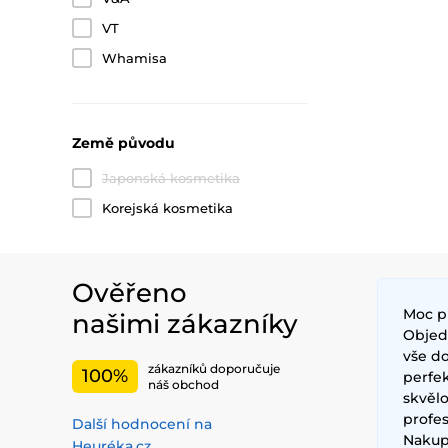
VT
Whamisa
Země původu
Japonská kosmetika
Korejská kosmetika
Ověřeno
Moc p
našimi zákazníky
Objedn
vše do
zákazníků doporučuje
100%
perfe
náš obchod
skvěl
profes
Další hodnocení na
Nakup
Heuréka.cz