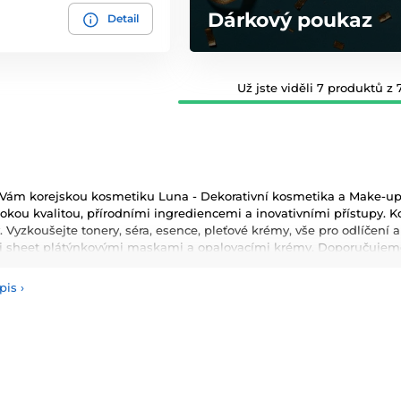
Dárkový poukaz
Detail
Už jste viděli 7 produktů z 7
ám korejskou kosmetiku Luna - Dekorativní kosmetika a Make-up. O
kou kvalitou, přírodními ingrediencemi a inovativními přístupy. Ko
asy. Vyzkoušejte tonery, séra, esence, pleťové krémy, vše pro odlíčení 
i sheet plátýnkovými maskami a opalovacími krémy. Doporučujeme 
masky, oleje a další. Nesmíme zapomenout také na dekorativní kos
pis
›
používané ingredience patří šnečí extrakt, zelený čaj, aloe vera a 
ňují pokožku a zlepšují její elasticitu. Hlavními benefity korejské 
ologie, které zajišťují zdravou a zářivou pleť.