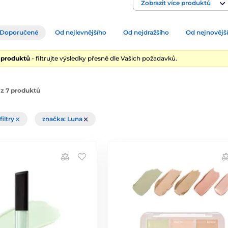
Zobrazit více produktů
Doporučené
Od nejlevnějšího
Od nejdražšího
Od nejnovějš
7 produktů
- filtrujte výsledky přesně dle Vašich požadavků.
z 7 produktů
filtry
značka: Luna