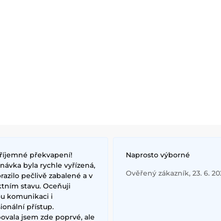
říjemné překvapení!
Naprosto výborné
ávka byla rychle vyřízená,
Ověřený zákazník, 23. 6. 2
razilo pečlivě zabalené a v
ktním stavu. Oceňuji
ou komunikaci i
ionální přístup.
ovala jsem zde poprvé, ale