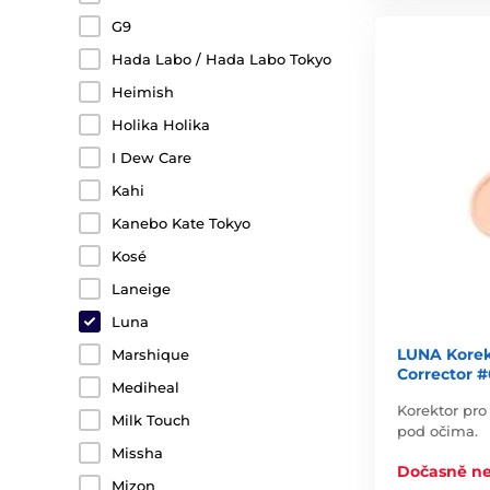
G9
Hada Labo / Hada Labo Tokyo
Heimish
Holika Holika
I Dew Care
Kahi
Kanebo Kate Tokyo
Kosé
Laneige
Luna
LUNA Korek
Marshique
Corrector 
Mediheal
Korektor pro
Milk Touch
pod očima.
Missha
Dočasně n
Mizon