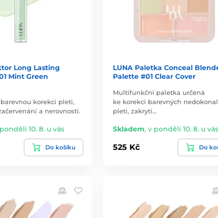
tor Long Lasting
LUNA Paletka Conceal Blend
01 Mint Green
Palette #01 Clear Cover
Multifunkční paletka určená
 barevnou korekci pleti,
ke korekci barevných nedokonal
 začervenání a nerovností.
pleti, zakrytí…
 pondělí 10. 8. u vás
Skladem
,
v pondělí 10. 8. u vá
525 Kč
Do košíku
Do ko