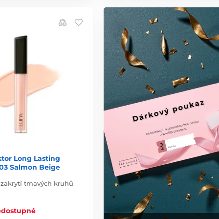
tor Long Lasting
#03 Salmon Beige
 zakrytí tmavých kruhů
edostupné