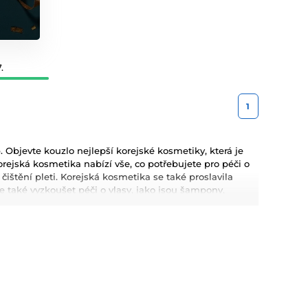
.
1
bjevte kouzlo nejlepší korejské kosmetiky, která je
rejská kosmetika nabízí vše, co potřebujete pro péči o
a čištění pleti. Korejská kosmetika se také proslavila
také vyzkoušet péči o vlasy, jako jsou šampony,
metiku pro Váš dokonalý makeup.
kyselina hyaluronová, které poskytují hloubkovou
kosmetiky jsou dlouhodobé výsledky, přírodní složení a