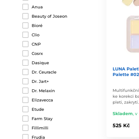
Anua
Beauty of Joseon
Bioré
Clio
CNP
Cosrx
Dasique
LUNA Palet
Dr. Ceuracle
Palette #02
Dr. Jart+
Multifunkční
Dr. Melaxin
ke korekci b
Elizavecca
pleti, zakrytí
Etude
Skladem
,
v
Farm Stay
525 Kč
Fillimilli
Frudia