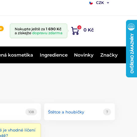
CZK
0
ne
Nakupte ještě za
1 690 Kč
0 Kč
a získejte
dopravu zdarma
ená kosmetika
Ingredience
Novinky
Značky
Štětce a houbičky
108
7
é je vhodné líčení
odě?