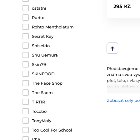
295 Kč
ostatní
Purito
Rohto Mentholatum
Secret Key
Shiseido
Shu Uemura
Skin79
Představujeme V
SKINFOOD
známá svou vyso
pleť, tělo, i vl
The Face Shop
svými pleťovým
kondicionery, 
The Saem
Zobrazit celý po
TIRTIR
Mezi nejčastěji 
hydrataci, zklid
Tocobo
inovativní techn
TonyMoly
Too Cool For School
V&A