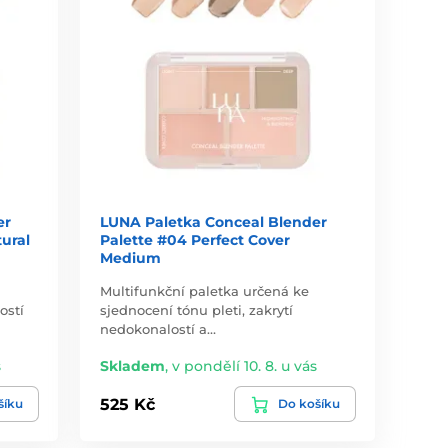
er
LUNA Paletka Conceal Blender
ural
Palette #04 Perfect Cover
Medium
Multifunkční paletka určená ke
ostí
sjednocení tónu pleti, zakrytí
nedokonalostí a…
s
Skladem
,
v pondělí 10. 8. u vás
525 Kč
šíku
Do košíku