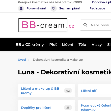
Korejská kosmetika nás baví od roku 2009
Doprava a p
Porovnávání
Seznam přání
Registrace
Např. produk
BB a CC krémy
Pleť
Líčení
Tělo
Vlasy
S
Úvod
Dekorativní kosmetika a Make-up
Luna - Dekorativní kosmeti
Líčení a make-up & BB
Líčení očí
92
krémy
Kosmetické čelen
Doplňky pro líčení
28
náramky