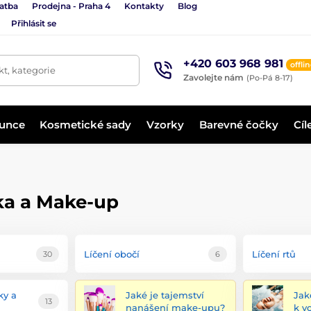
latba
Prodejna - Praha 4
Kontakty
Blog
Přihlásit se
+420 603 968 981
offli
t, kategorie
Zavolejte nám
(Po-Pá 8-17)
lunce
Kosmetické sady
Vzorky
Barevné čočky
Cíl
ka a Make-up
Líčení obočí
Líčení rtů
30
6
ky a
Jaké je tajemství
Jak
13
nanášení make-upu?
k v