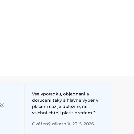
Vse vporadku, objednani a
doruceni taky a hlavne vyber v
026
placeni coz je dulezite, ne
vsichni chteji platit predem ?
Ověřený zákazník, 23. 5. 2026