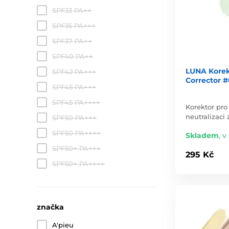
SPF33 PA++
SPF35 PA+++
SPF37 PA++
SPF40 PA++
LUNA Korek
SPF42 PA+++
Corrector #
SPF45 PA+++
SPF45 PA++++
Korektor pro
neutralizaci
SPF50 PA+++
SPF50 PA++++
Skladem
,
v
SPF50+ PA+++
295 Kč
SPF50+ PA++++
značka
A'pieu