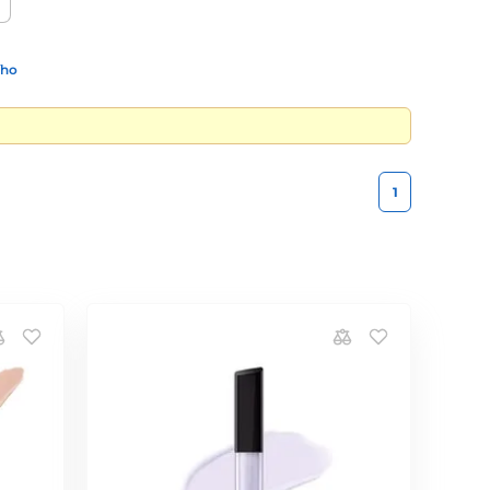
ího
1