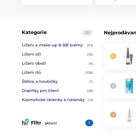
Kategorie
Nejprodávan
253
Líčení a make-up & BB krémy
(92)
Líčení očí
(30)
Líčení obočí
(6)
Líčení rtů
(108)
Štětce a houbičky
(7)
Doplňky pro líčení
(28)
Kosmetické čelenky a náramky
(13)
Filtr
- aktivní
7