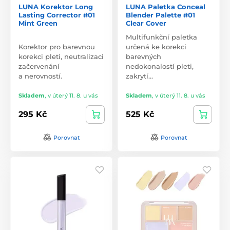
LUNA Korektor Long
LUNA Paletka Conceal
Lasting Corrector #01
Blender Palette #01
Mint Green
Clear Cover
Multifunkční paletka
Korektor pro barevnou
určená ke korekci
korekci pleti, neutralizaci
barevných
začervenání
nedokonalostí pleti,
a nerovností.
zakrytí…
Skladem
,
v úterý 11. 8. u vás
Skladem
,
v úterý 11. 8. u vás
295 Kč
525 Kč
Porovnat
Porovnat