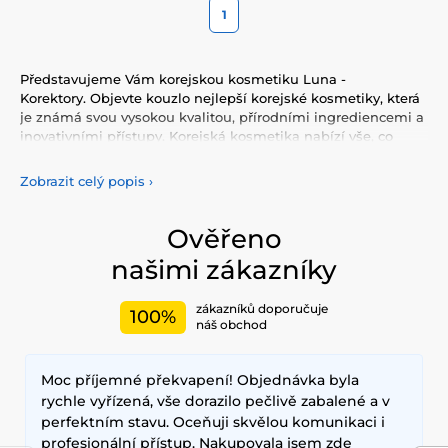
1
Představujeme Vám korejskou kosmetiku Luna -
Korektory. Objevte kouzlo nejlepší korejské kosmetiky, která
je známá svou vysokou kvalitou, přírodními ingrediencemi a
inovativními přístupy. Korejská kosmetika nabízí vše, co
potřebujete pro péči o pleť, tělo, i vlasy. Vyzkoušejte tonery,
séra, esence, pleťové krémy, vše pro odlíčení a čištění pleti.
Zobrazit celý popis
›
Korejská kosmetika se také proslavila svými pleťovými
sheet plátýnkovými maskami a opalovacími krémy.
Doporučujeme také vyzkoušet péči o vlasy, jako jsou
Ověřeno
šampony, kondicionery, masky, oleje a další. Nesmíme
našimi zákazníky
zapomenout také na dekorativní kosmetiku pro Váš
dokonalý makeup.
zákazníků doporučuje
100%
Mezi nejčastěji používané ingredience patří šnečí extrakt,
náš obchod
zelený čaj, aloe vera a kyselina hyaluronová, které poskytují
hloubkovou hydrataci, zklidňují pokožku a zlepšují její
Moc příjemné překvapení! Objednávka byla
elasticitu. Hlavními benefity korejské kosmetiky jsou
dlouhodobé výsledky, přírodní složení a inovativní
rychle vyřízená, vše dorazilo pečlivě zabalené a v
technologie, které zajišťují zdravou a zářivou pleť.
perfektním stavu. Oceňuji skvělou komunikaci i
profesionální přístup. Nakupovala jsem zde