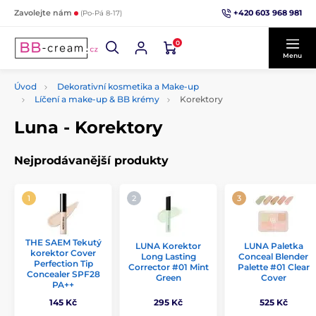
+420 603 968 981
Zavolejte nám
(Po-Pá 8-17)
0
Menu
Úvod
Dekorativní kosmetika a Make-up
Líčení a make-up & BB krémy
Korektory
Luna - Korektory
Nejprodávanější produkty
THE SAEM Tekutý
LUNA Korektor
LUNA Paletka
korektor Cover
Long Lasting
Conceal Blender
Perfection Tip
Corrector #01 Mint
Palette #01 Clear
Concealer SPF28
Green
Cover
PA++
145 Kč
295 Kč
525 Kč