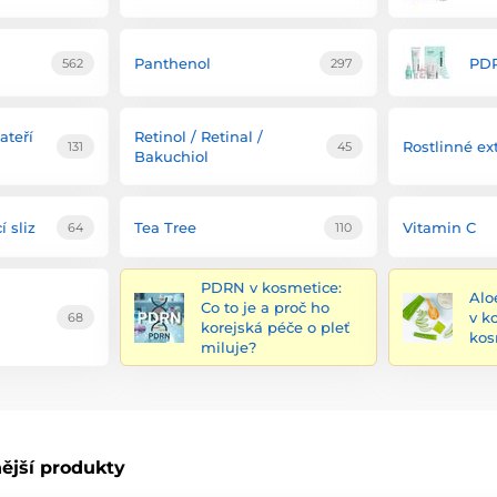
Panthenol
PD
562
297
ateří
Retinol / Retinal /
Rostlinné ex
131
45
Bakuchiol
í sliz
Tea Tree
Vitamin C
64
110
PDRN v kosmetice:
Alo
Co to je a proč ho
v k
68
korejská péče o pleť
kos
miluje?
ější produkty