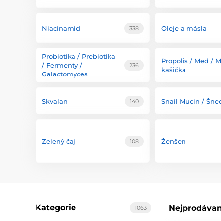
Niacinamid
Oleje a másla
338
Probiotika / Prebiotika
Propolis / Med / M
/ Fermenty /
236
kašička
Galactomyces
Skvalan
Snail Mucin / Šnec
140
Zelený čaj
Ženšen
108
Kategorie
Nejprodávan
1063