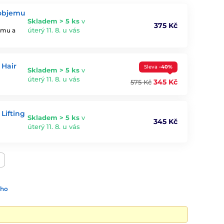
 objemu
Skladem > 5 ks
v
375 Kč
úterý 11. 8. u vás
jemu a
 Hair
Sleva
-40%
Skladem > 5 ks
v
úterý 11. 8. u vás
345 Kč
575 Kč
Lifting
Skladem > 5 ks
v
345 Kč
úterý 11. 8. u vás
ího