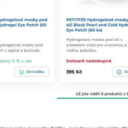
ydrogelové masky pod
PETITFÉE Hydrogelové mask
Hydrogel Eye Patch (60
oči Black Pearl and Gold Hyd
Eye Patch (60 ks)
Hydrogelová maska pod oči s
 hydrogelové masky pod
extraktem zlata pro unavenou a
em z agáve a borůvek.
mdlou pokožku.
úterý 11. 8. u vás
Dočasně nedostupné
395 Kč
Do košíku
De
Už jste viděli 6 produktů z 6