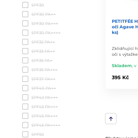
SPF30
SPF30 PA++
PETITFÉE H
SPF30 PA+++
oči Agave 
ks)
SPF30 PA++++
SPF32 PA++
Zklidňující
SPF33 PA++
oči s výtažk
SPF35 PA+
Skladem
,
v 
SPF35 PA+++
395 Kč
SPF37 PA++
SPF40 PA++
SPF42 PA+++
SPF43 PA+++
SPF45 PA+++
SPF45 PA++++
SPF50