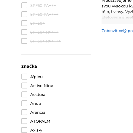
Představujeme V
SPF50 PA+++
svou vysokou kv
tělo, i vlasy. V
SPF50 PA++++
pleťovými shee
kondicionery, 
SPF50+
Zobrazit celý po
SPF50+ PA+++
Mezi nejčastěji 
hydrataci, zklid
SPF50+ PA++++
inovativní techn
značka
A'pieu
Active Nine
Aestura
Anua
Arencia
ATOPALM
Axis-y