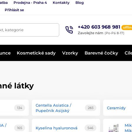
latba
Prodejna - Praha 4
Kontakty
Blog
Přihlásit se
+420 603 968 981
offli
t, kategorie
Zavolejte nám
(Po-Pá 8-17)
lunce
Kosmetické sady
Vzorky
Barevné čočky
Cíl
nné látky
Centella Asiatica /
Ceramidy
134
283
Pupečník Asijský
HA /
Mik
Kyselina hyaluronová
165
546
Mik