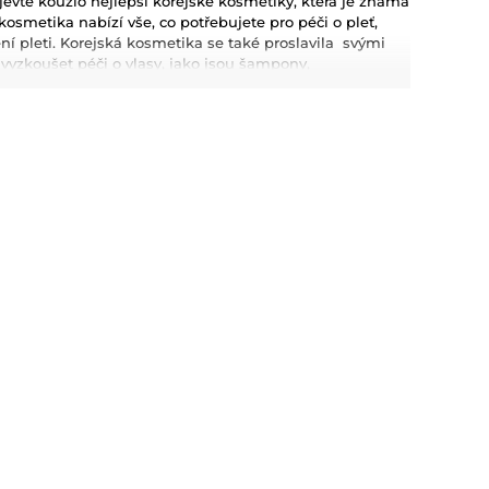
evte kouzlo nejlepší korejské kosmetiky, která je známá
osmetika nabízí vše, co potřebujete pro péči o pleť,
tění pleti. Korejská kosmetika se také proslavila svými
zkoušet péči o vlasy, jako jsou šampony,
metiku pro Váš dokonalý makeup.
kyselina hyaluronová, které poskytují hloubkovou
kosmetiky jsou dlouhodobé výsledky, přírodní složení a