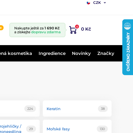
CZK
0
ne
Nakupte ještě za
1 690 Kč
0 Kč
a získejte
dopravu zdarma
ená kosmetika
Ingredience
Novinky
Značky
Keratin
224
38
rojehličky /
Mořské řasy
29
130
roneedling