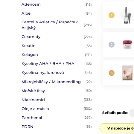
Adenosin
(316)
Aloe
(134)
Centella Asiatica / Pupečník
(283)
Asijský
Ceramidy
(224)
Keratin
(38)
Kolagen
(171)
Kyseliny AHA / BHA / PHA
(165)
Kyselina hyaluronová
(546)
Mikrojehličky / Mikroneedling
(29)
Mořské řasy
(130)
Niacinamid
(338)
Oleje a másla
(562)
Seřadit podle:
Panthenol
(297)
PDRN
(36)
V nabídce je 