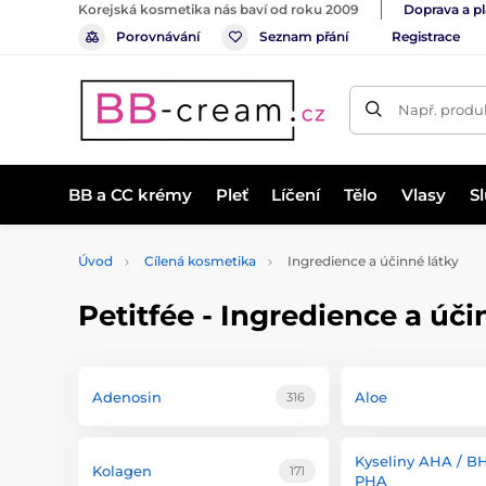
Korejská kosmetika nás baví od roku 2009
Doprava a p
Porovnávání
Seznam přání
Registrace
Např. produk
BB a CC krémy
Pleť
Líčení
Tělo
Vlasy
S
Úvod
Cílená kosmetika
Ingredience a účinné látky
Petitfée - Ingredience a úči
Adenosin
Aloe
316
Kyseliny AHA / B
Kolagen
171
PHA