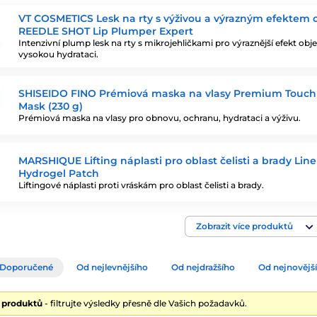
VT COSMETICS Lesk na rty s výživou a výrazným efektem
REEDLE SHOT Lip Plumper Expert
Intenzivní plump lesk na rty s mikrojehličkami pro výraznější efekt ob
vysokou hydrataci.
SHISEIDO FINO Prémiová maska na vlasy Premium Touch
Mask (230 g)
Prémiová maska na vlasy pro obnovu, ochranu, hydrataci a výživu.
MARSHIQUE Lifting náplasti pro oblast čelisti a brady Line 
Hydrogel Patch
Liftingové náplasti proti vráskám pro oblast čelisti a brady.
Zobrazit více produktů
Doporučené
Od nejlevnějšího
Od nejdražšího
Od nejnovějš
6 produktů
- filtrujte výsledky přesně dle Vašich požadavků.