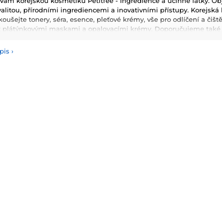
ám korejskou kosmetiku Petitfée - Ingredience a účinné látky. Obj
alitou, přírodními ingrediencemi a inovativními přístupy. Korejská k
yzkoušejte tonery, séra, esence, pleťové krémy, vše pro odlíčení a čiš
t plátýnkovými maskami a opalovacími krémy. Doporučujeme také vy
masky, oleje a další. Nesmíme zapomenout také na dekorativní kos
pis
›
používané ingredience patří šnečí extrakt, zelený čaj, aloe vera a 
ňují pokožku a zlepšují její elasticitu. Hlavními benefity korejské 
ologie, které zajišťují zdravou a zářivou pleť.