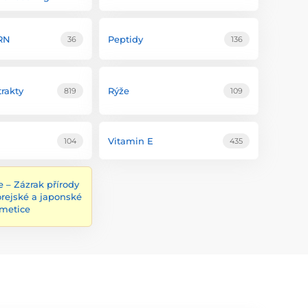
RN
Peptidy
36
136
trakty
Rýže
819
109
Vitamin E
104
435
e – Zázrak přírody
orejské a japonské
metice