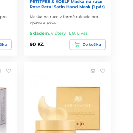
PETITFEE & KOELF Maska na ruce
Rose Petal Satin Hand Mask (1 pár)
 pro
Maska na ruce v formě rukavic pro
výživu a péči.
Skladem
,
v úterý 11. 8. u vás
90 Kč
šíku
Do košíku