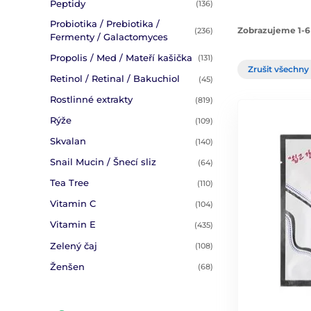
Peptidy
(136)
Probiotika / Prebiotika /
Zobrazujeme 1-6
(236)
Fermenty / Galactomyces
Propolis / Med / Mateří kašička
(131)
Zrušit všechny 
Retinol / Retinal / Bakuchiol
(45)
Rostlinné extrakty
(819)
Rýže
(109)
Skvalan
(140)
Snail Mucin / Šnecí sliz
(64)
Tea Tree
(110)
Vitamin C
(104)
Vitamin E
(435)
Zelený čaj
(108)
Ženšen
(68)