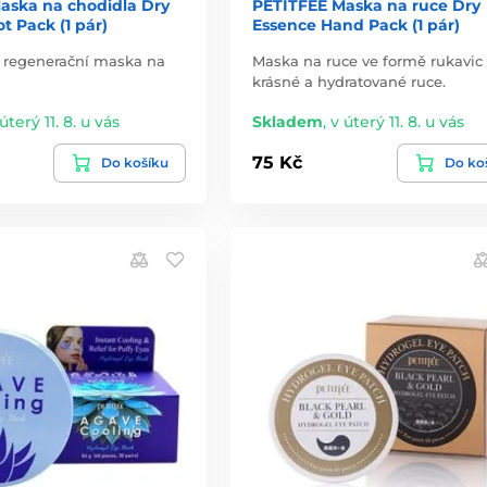
aska na chodidla Dry
PETITFEE Maska na ruce Dry
t Pack (1 pár)
Essence Hand Pack (1 pár)
a regenerační maska na
Maska na ruce ve formě rukavic
krásné a hydratované ruce.
úterý 11. 8. u vás
Skladem
,
v úterý 11. 8. u vás
75 Kč
Do košíku
Do ko