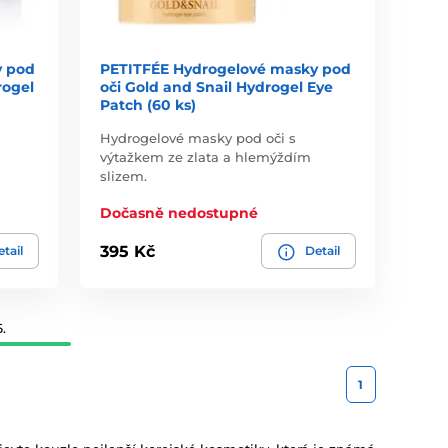
y pod
PETITFÉE Hydrogelové masky pod
rogel
oči Gold and Snail Hydrogel Eye
Patch (60 ks)
Hydrogelové masky pod oči s
výtažkem ze zlata a hlemýždím
slizem.
Dočasně nedostupné
395 Kč
tail
Detail
.
1