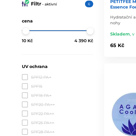
PETITFEE M
Filtr
- aktivní
6
Essence Foo
Hydratační 
cena
nohy
Skladem
,
v 
10 Kč
4 390 Kč
65 Kč
UV ochrana
SPF12 PA+
SPF15
SPF18 PA+
SPF20 PA++
SPF22 PA++
SPF25 PA++
SPF28 PA++