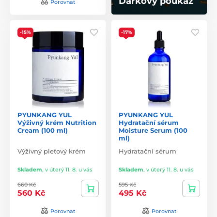
Dárkový poukaz
Porovnat
-15%
-17%
PYUNKANG YUL
PYUNKANG YUL
Výživný krém Nutrition
Hydratační sérum
Cream (100 ml)
Moisture Serum (100
ml)
Výživný pleťový krém
Hydratační sérum
Skladem
,
v úterý 11. 8. u vás
Skladem
,
v úterý 11. 8. u vás
660 Kč
595 Kč
560 Kč
495 Kč
Porovnat
Porovnat