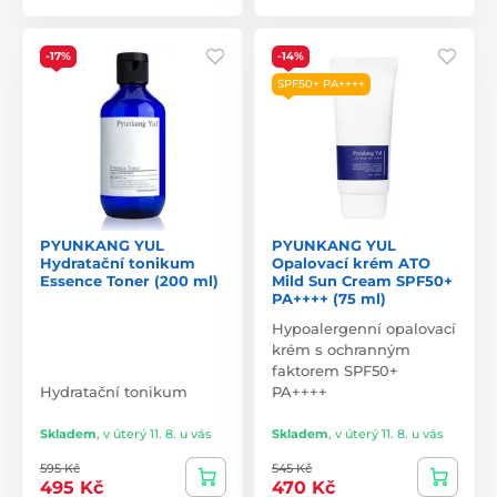
-17%
-14%
SPF50+ PA++++
PYUNKANG YUL
PYUNKANG YUL
Hydratační tonikum
Opalovací krém ATO
Essence Toner (200 ml)
Mild Sun Cream SPF50+
PA++++ (75 ml)
Hypoalergenní opalovací
krém s ochranným
faktorem SPF50+
Hydratační tonikum
PA++++
Skladem
,
v úterý 11. 8. u vás
Skladem
,
v úterý 11. 8. u vás
595 Kč
545 Kč
495 Kč
470 Kč