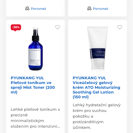
Porovnat
Porovnat
-36%
PYUNKANG YUL
PYUNKANG YUL
Pleťové tonikum ve
Víceúčelový gelový
spreji Mist Toner (200
krém ATO Moisturizing
ml)
Soothing Gel Lotion
(150 ml)
Lehký hydratační gelový
Lehké pleťové tonikum s
krém pro suchou
precizně
pokožku a
minimalistickým
protizánětlivým
složením pro intenzivní…
účinkem.