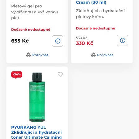
Cream (30 ml)
Pleťový gel pro
Zklidňující a hydratační
vyváženou a vyživenou
pleťový krém.
pleť.
Dočasně nedostupné
Dočasně nedostupné
530 Kč
655 Kč
330 Kč
Porovnat
Porovnat
-34%
PYUNKANG YUL
Zklidňující a hydratační
toner Ultimate Calming