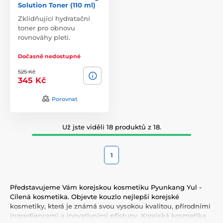
Solution Toner (110 ml)
Zklidňující hydratační
toner pro obnovu
rovnováhy pleti.
Dočasně nedostupné
525 Kč
345 Kč
Porovnat
Už jste viděli 18 produktů z 18.
1
Představujeme Vám korejskou kosmetiku Pyunkang Yul -
Cílená kosmetika. Objevte kouzlo nejlepší korejské
kosmetiky, která je známá svou vysokou kvalitou, přírodními
ingrediencemi a inovativními přístupy. Korejská kosmetika