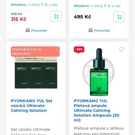
Skladem
,
v úterý 11. 8. u vás
Skladem
,
v úterý 11. 8. u vás
495 Kč
495 Kč
315 Kč
Porovnat
Porovnat
Maximálně 3 ks na
-29%
objednávku
PYUNKANG YUL Set
PYUNKANG YUL
vzorků Ultimate
Pletová ampule
Calming Solution
Ultimate Calming
Solution Ampoule (30
ml)
Pleťová ampule s lehkou
Set vzorků Ultimate
texturou pro intenzivní
Calming Solution -