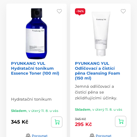
-14%
PYUNKANG YUL
PYUNKANG YUL
Hydratační tonikum
Odličovací a čistící
Essence Toner (100 ml)
pěna Cleansing Foam
(150 ml)
Jemná odličovací a
čistící pěna se
zklidňujícími účinky.
Hydratační tonikum
Skladem
,
v úterý 11. 8. u vás
Skladem
,
v úterý 11. 8. u vás
345 Kč
345 Kč
295 Kč
Porovnat
Porovnat