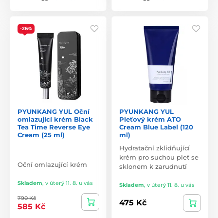
-26%
PYUNKANG YUL Oční
PYUNKANG YUL
omlazující krém Black
Pleťový krém ATO
Tea Time Reverse Eye
Cream Blue Label (120
Cream (25 ml)
ml)
Hydratační zklidňující
krém pro suchou pleť se
Oční omlazující krém
sklonem k zarudnutí
Skladem
,
v úterý 11. 8. u vás
Skladem
,
v úterý 11. 8. u vás
790 Kč
475 Kč
585 Kč