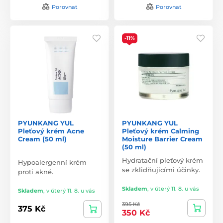
Porovnat
Porovnat
-11%
PYUNKANG YUL
PYUNKANG YUL
Pleťový krém Acne
Pleťový krém Calming
Cream (50 ml)
Moisture Barrier Cream
(50 ml)
Hydratační pleťový krém
Hypoalergenní krém
se zklidňujícími účinky.
proti akné.
Skladem
,
v úterý 11. 8. u vás
Skladem
,
v úterý 11. 8. u vás
395 Kč
375 Kč
350 Kč