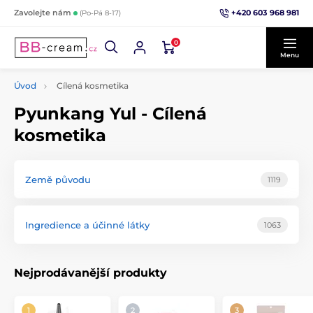
+420 603 968 981
Zavolejte nám
(Po-Pá 8-17)
0
Menu
Úvod
Cílená kosmetika
Pyunkang Yul - Cílená
kosmetika
Země původu
1119
Ingredience a účinné látky
1063
Nejprodávanější produkty