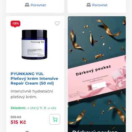
Porovnat
Porovnat
-13%
PYUNKANG YUL
Pleťový krém Intensive
Repair Cream (50 ml)
Intenzivně hydratační
pleťový krém.
Skladem
,
v úterý 11. 8. u vás
595 Kč
515 Kč