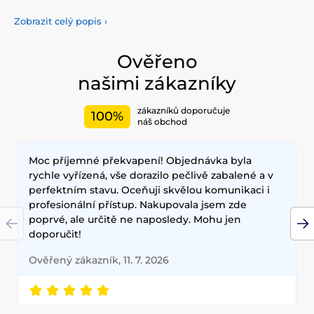
nabízí vše, co potřebujete pro péči o pleť, tělo, i vlasy.
Vyzkoušejte tonery, séra, esence, pleťové krémy, vše pro
Zobrazit celý popis
›
odlíčení a čištění pleti. Korejská kosmetika se také
proslavila svými pleťovými sheet plátýnkovými maskami a
opalovacími krémy. Doporučujeme také vyzkoušet péči o
Ověřeno
vlasy, jako jsou šampony, kondicionery, masky, oleje a další.
našimi zákazníky
Nesmíme zapomenout také na dekorativní kosmetiku pro
Váš dokonalý makeup.
zákazníků doporučuje
100%
Mezi nejčastěji používané ingredience patří šnečí extrakt,
náš obchod
zelený čaj, aloe vera a kyselina hyaluronová, které poskytují
hloubkovou hydrataci, zklidňují pokožku a zlepšují její
Moc příjemné překvapení! Objednávka byla
elasticitu. Hlavními benefity korejské kosmetiky jsou
dlouhodobé výsledky, přírodní složení a inovativní
rychle vyřízená, vše dorazilo pečlivě zabalené a v
technologie, které zajišťují zdravou a zářivou pleť.
perfektním stavu. Oceňuji skvělou komunikaci i
profesionální přístup. Nakupovala jsem zde
poprvé, ale určitě ne naposledy. Mohu jen
doporučit!
Ověřený zákazník, 11. 7. 2026