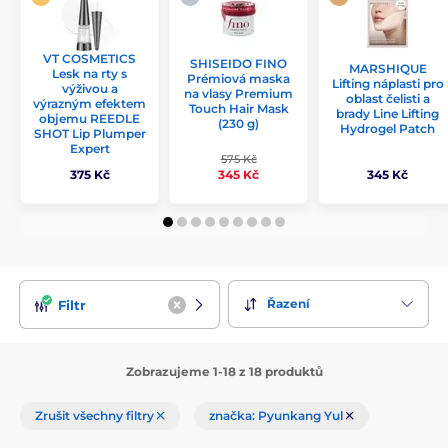
VT COSMETICS
SHISEIDO FINO
MARSHIQUE
Lesk na rty s
Prémiová maska
Lifting náplasti pro
výživou a
na vlasy Premium
oblast čelisti a
výrazným efektem
Touch Hair Mask
brady Line Lifting
objemu REEDLE
(230 g)
Hydrogel Patch
SHOT Lip Plumper
Expert
575 Kč
375 Kč
345 Kč
345 Kč
Řazení
Filtr
Zobrazujeme 1-18 z 18 produktů
Zrušit všechny filtry
značka: Pyunkang Yul