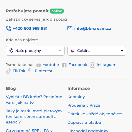
Potřebujete poradit
online
Zákaznický servis je k dispozici
+420 603 968 981
info@bb-cream.cz
Kde nás najdete
Naše prodejny
Čeština
Jsme také na:
Youtube
Facebook
Instagram
TikTok
Pinterest
Blog
Informace
Vybíráte BB krém? Poradíme
Kontakty
vám, jak na to.
Prodejna v Praze
Jaký je rozdíl mezi pleťovým
Dárek ke každé objednávce
tonikem, sérem, ampulí a
esencí?
Doprava a platba
Co znamená SPF a PA v
Obchodní podmínky