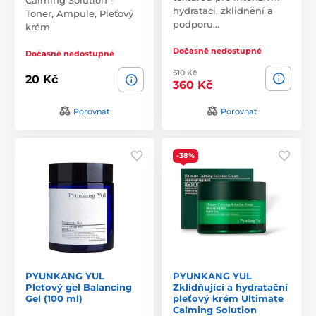
hydrataci, zklidnění a
Toner, Ampule, Pleťový
podporu…
krém
Dočasně nedostupné
Dočasně nedostupné
510 Kč
20 Kč
360 Kč
Porovnat
Porovnat
-38%
PYUNKANG YUL
PYUNKANG YUL
Pleťový gel Balancing
Zklidňující a hydratační
Gel (100 ml)
pleťový krém Ultimate
Calming Solution