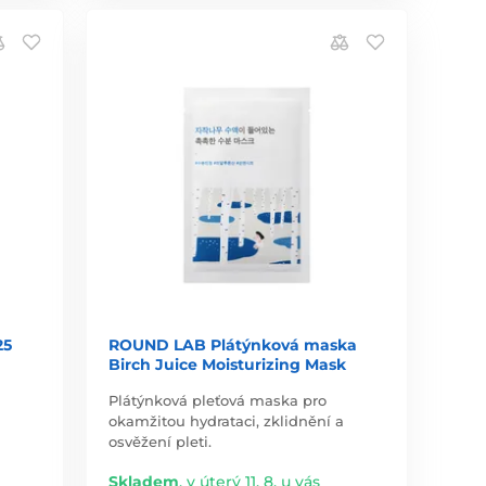
25
ROUND LAB Plátýnková maska
Birch Juice Moisturizing Mask
Plátýnková pleťová maska pro
okamžitou hydrataci, zklidnění a
osvěžení pleti.
Skladem
,
v úterý 11. 8. u vás