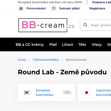
Korejská kosmetika nás baví od roku 2009
Doprava a p
Porovnávání
Seznam přání
Registrace
Např. produk
BB a CC krémy
Pleť
Líčení
Tělo
Vlasy
S
Úvod
Cílená kosmetika
Země původu
Round Lab - Země původu
Korejská
Japonsk
959
kosmetika
kosmeti