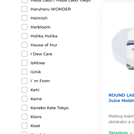
Hada Labo / Hada Labo Tokyo
Haruharu WONDER
Heimish
Herbloom
Holika Holika
House of Hur
I Dew Care
IsNtree
iUnik
I´m From
Kahi
ROUND LAB 
Kaine
Juice Moist
Kanebo Kate Tokyo
Pleťový krém
Klairs
zklidnění a o
Kosé
Skladem
,
v 