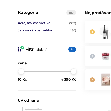
Kategorie
Nejprodávan
1119
Korejská kosmetika
(959)
Japonská kosmetika
(160)
Filtr
- aktivní
14
cena
10 Kč
4 390 Kč
UV ochrana
SPF12 PA+