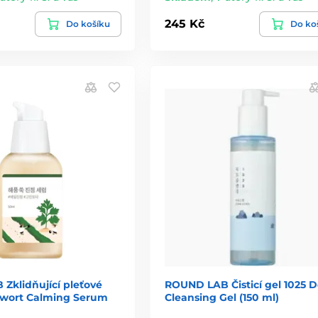
245 Kč
Do košíku
Do ko
Zklidňující pleťové
ROUND LAB Čisticí gel 1025 
wort Calming Serum
Cleansing Gel (150 ml)