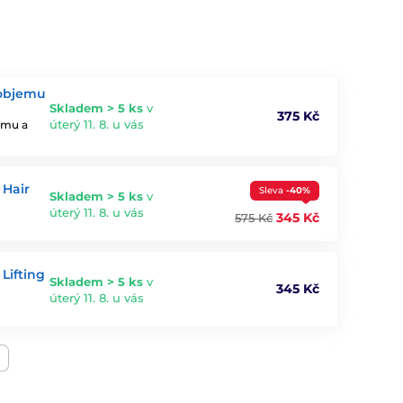
 objemu
Skladem > 5 ks
v
375 Kč
úterý 11. 8. u vás
jemu a
 Hair
Sleva
-40%
Skladem > 5 ks
v
úterý 11. 8. u vás
345 Kč
575 Kč
Lifting
Skladem > 5 ks
v
345 Kč
úterý 11. 8. u vás