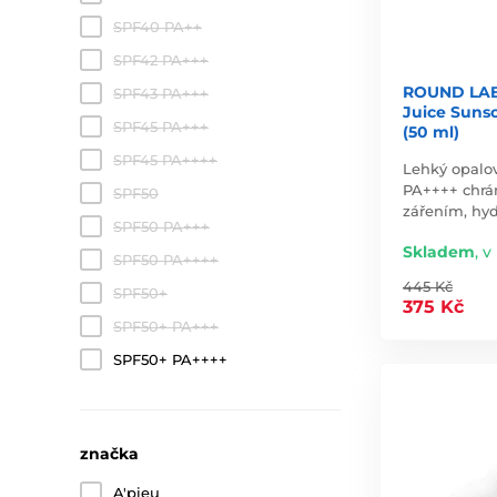
SPF40 PA++
SPF42 PA+++
ROUND LAB 
SPF43 PA+++
Juice Suns
SPF45 PA+++
(50 ml)
SPF45 PA++++
Lehký opalo
PA++++ chrá
SPF50
zářením, hyd
SPF50 PA+++
Skladem
,
v 
SPF50 PA++++
445 Kč
SPF50+
375 Kč
SPF50+ PA+++
SPF50+ PA++++
značka
A'pieu