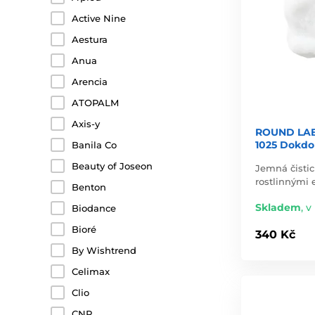
Active Nine
Aestura
Anua
Arencia
ATOPALM
Axis-y
ROUND LAB 
1025 Dokdo
Banila Co
Beauty of Joseon
Jemná čistic
rostlinnými 
Benton
Skladem
,
v 
Biodance
Bioré
340 Kč
By Wishtrend
Celimax
Clio
CNP