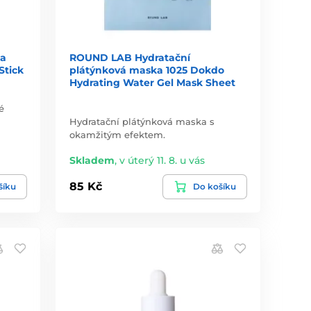
ka
ROUND LAB Hydratační
Stick
plátýnková maska 1025 Dokdo
Hydrating Water Gel Mask Sheet
é
Hydratační plátýnková maska s
okamžitým efektem.
Skladem
,
v úterý 11. 8. u vás
85 Kč
šíku
Do košíku