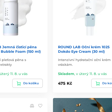
Jemná čisticí pěna
ROUND LAB Oční krém 1025
 Bubble Foam (150 ml)
Dokdo Eye Cream (30 ml)
í pleťová pěna s
Intenzivní hydratační oční krém 
extrakty
vráskám.
úterý 11. 8. u vás
Skladem
,
v úterý 11. 8. u vás
475 Kč
Do košíku
Do ko