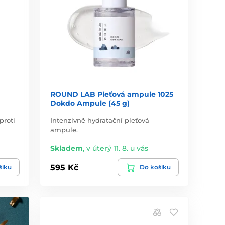
ROUND LAB Pleťová ampule 1025
Dokdo Ampule (45 g)
proti
Intenzivně hydratační pleťová
ampule.
Skladem
,
v úterý 11. 8. u vás
595 Kč
šíku
Do košíku