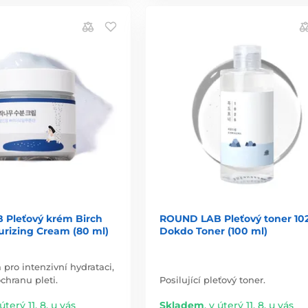
Pleťový krém Birch
ROUND LAB Pleťový toner 10
urizing Cream (80 ml)
Dokdo Toner (100 ml)
 pro intenzivní hydrataci,
chranu pleti.
Posilující pleťový toner.
úterý 11. 8. u vás
Skladem
,
v úterý 11. 8. u vás