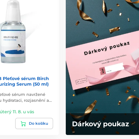
Pleťové sérum Birch
urizing Serum (50 ml)
leťové sérum navržené
 hydrataci, rozjasnění a…
úterý 11. 8. u vás
Dárkový poukaz
Do košíku