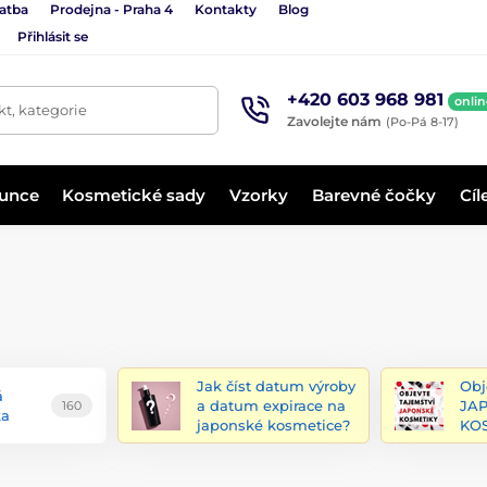
latba
Prodejna - Praha 4
Kontakty
Blog
Přihlásit se
+420 603 968 981
onlin
t, kategorie
Zavolejte nám
(Po-Pá 8-17)
lunce
Kosmetické sady
Vzorky
Barevné čočky
Cíl
Jak číst datum výroby
Obj
á
a datum expirace na
JA
160
ka
japonské kosmetice?
KOS