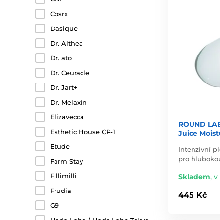
Cosrx
Dasique
Dr. Althea
Dr. ato
Dr. Ceuracle
Dr. Jart+
Dr. Melaxin
Elizavecca
ROUND LAB 
Esthetic House CP-1
Juice Moist
Etude
Intenzivní p
pro hlubokou
Farm Stay
Fillimilli
Skladem
,
v 
Frudia
445 Kč
G9