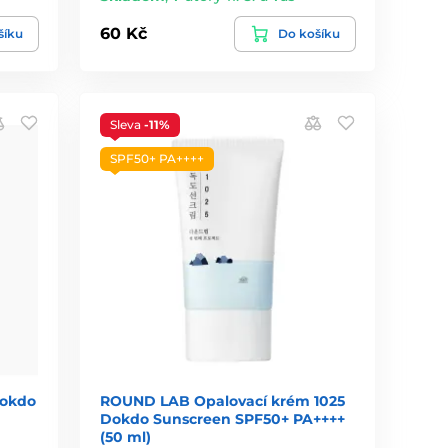
60 Kč
šíku
Do košíku
Sleva
-11%
SPF50+ PA++++
Dokdo
ROUND LAB Opalovací krém 1025
Dokdo Sunscreen SPF50+ PA++++
(50 ml)