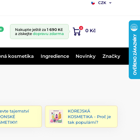
CZK
0
e
Nakupte ještě za
1 690 Kč
0 Kč
a získejte
dopravu zdarma
ená kosmetika
Ingredience
Novinky
Značky
evte tajemství
KOREJSKÁ
PONSKÉ
KOSMETIKA - Proč je
METIKY!
tak populární?