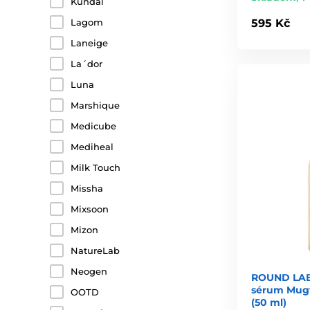
Kundal
Lagom
595 Kč
Laneige
La´dor
Luna
Marshique
Medicube
Mediheal
Milk Touch
Missha
Mixsoon
Mizon
NatureLab
Neogen
ROUND LAB 
sérum Mug
OOTD
(50 ml)