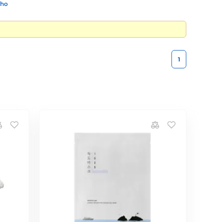
ího
1