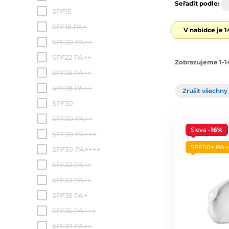
Seřadit podle:
SPF15
SPF18 PA+
V nabídce je 
SPF20 PA++
SPF22 PA++
Zobrazujeme 1-14
SPF25 PA++
SPF28 PA++
Zrušit všechny 
SPF30
SPF30 PA++
Sleva
-16%
SPF30 PA+++
SPF50+ PA+
SPF30 PA++++
SPF32 PA++
SPF33 PA++
SPF35 PA+
SPF35 PA+++
SPF37 PA++