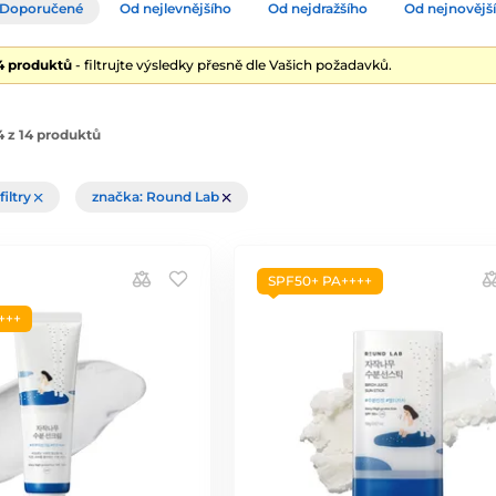
Doporučené
Od nejlevnějšího
Od nejdražšího
Od nejnovějš
14 produktů
- filtrujte výsledky přesně dle Vašich požadavků.
 z 14 produktů
filtry
značka: Round Lab
SPF50+ PA++++
+++