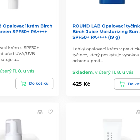
Opalovací krém Birch
ROUND LAB Opalovací tyčin
creen SPF50+ PA++++
Birch Juice Moisturizing Sun 
SPF50+ PA++++ (19 g)
vací krém s SPF50+
Lehký opalovací krém v praktick
ní před UVA/UVB
tyčince, který poskytuje vysokou
ratuje a…
ochranu proti…
úterý 11. 8. u vás
Skladem
,
v úterý 11. 8. u vás
Do košíku
425 Kč
Do ko