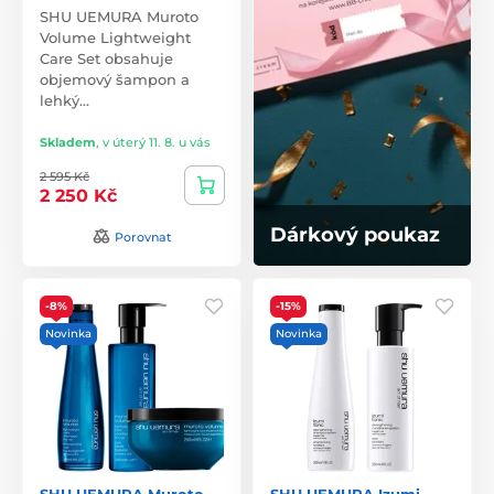
SHU UEMURA Muroto
Volume Lightweight
Care Set obsahuje
objemový šampon a
lehký…
Skladem
,
v úterý 11. 8. u vás
2 595 Kč
2 250 Kč
Dárkový poukaz
Porovnat
-8%
-15%
Novinka
Novinka
SHU UEMURA Muroto
SHU UEMURA Izumi