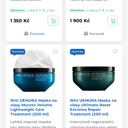
Skladem
,
v úterý 11. 8. u vás
Skladem
,
v úterý 11. 8. u vás
1 350 Kč
1 900 Kč
Porovnat
Porovnat
Novinka
Novinka
SHU UEMURA Maska na
SHU UEMURA Maska na
vlasy Muroto Volume
vlasy Ultimate Reset
Lightweight Care
Extreme Repair
Treatment (200 ml)
Treatment (200 ml)
Lehká vlasová maska
Intenzivně regenerační
pro jemné vlasy dodává
vlasová maska pro velmi