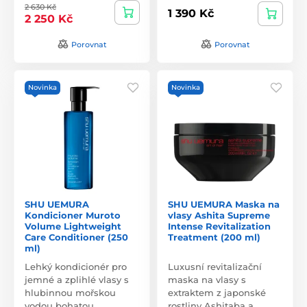
2 630 Kč
1 390 Kč
2 250 Kč
Porovnat
Porovnat
Novinka
Novinka
SHU UEMURA
SHU UEMURA Maska na
Kondicioner Muroto
vlasy Ashita Supreme
Volume Lightweight
Intense Revitalization
Care Conditioner (250
Treatment (200 ml)
ml)
Lehký kondicionér pro
Luxusní revitalizační
jemné a zplihlé vlasy s
maska na vlasy s
hlubinnou mořskou
extraktem z japonské
vodou bohatou…
rostliny Ashitaba a…