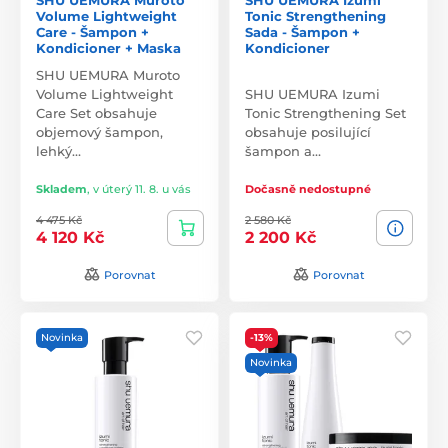
Volume Lightweight
Tonic Strengthening
Care - Šampon +
Sada - Šampon +
Kondicioner + Maska
Kondicioner
SHU UEMURA Muroto
Volume Lightweight
SHU UEMURA Izumi
Care Set obsahuje
Tonic Strengthening Set
objemový šampon,
obsahuje posilující
lehký…
šampon a…
Skladem
,
v úterý 11. 8. u vás
Dočasně nedostupné
4 475 Kč
2 580 Kč
4 120 Kč
2 200 Kč
Porovnat
Porovnat
Novinka
-13%
Novinka