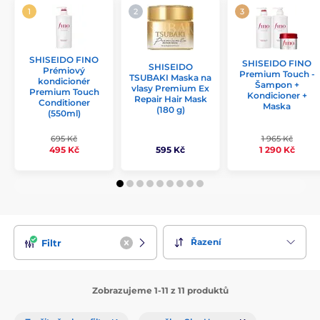
SHISEIDO FINO
SHISEIDO FINO
SHISEIDO
Prémiový
Premium Touch -
TSUBAKI Maska na
kondicionér
Šampon +
vlasy Premium Ex
Premium Touch
Kondicioner +
Repair Hair Mask
Conditioner
Maska
(180 g)
(550ml)
695 Kč
1 965 Kč
595 Kč
495 Kč
1 290 Kč
Řazení
Filtr
Zobrazujeme 1-11 z 11 produktů