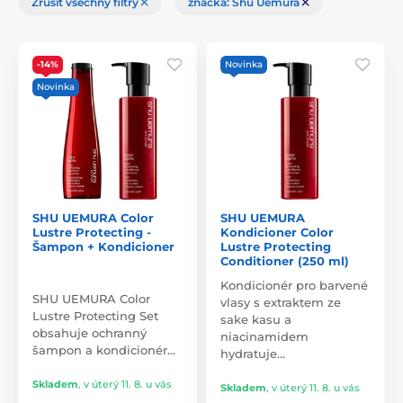
Zrušit všechny filtry
značka: Shu Uemura
-14%
Novinka
Novinka
SHU UEMURA Color
SHU UEMURA
Lustre Protecting -
Kondicioner Color
Šampon + Kondicioner
Lustre Protecting
Conditioner (250 ml)
Kondicionér pro barvené
SHU UEMURA Color
vlasy s extraktem ze
Lustre Protecting Set
sake kasu a
obsahuje ochranný
niacinamidem
šampon a kondicionér…
hydratuje…
Skladem
,
v úterý 11. 8. u vás
Skladem
,
v úterý 11. 8. u vás