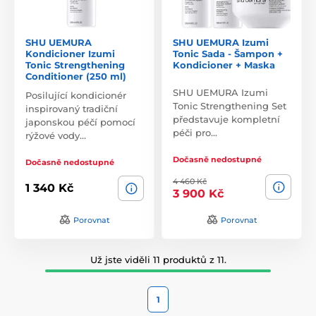
SHU UEMURA
SHU UEMURA Izumi
Kondicioner Izumi
Tonic Sada - Šampon +
Tonic Strengthening
Kondicioner + Maska
Conditioner (250 ml)
SHU UEMURA Izumi
Posilující kondicionér
Tonic Strengthening Set
inspirovaný tradiční
představuje kompletní
japonskou péčí pomocí
péči pro…
rýžové vody…
Dočasně nedostupné
Dočasně nedostupné
4 460 Kč
1 340 Kč
3 900 Kč
Porovnat
Porovnat
Už jste viděli 11 produktů z 11.
1