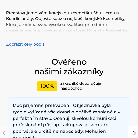
Představujeme Vám korejskou kosmetiku Shu Uemura -
Kondicionéry. Objevte kouzlo nejlepší korejské kosmetiky,
která je známá svou vysokou kvalitou, přírodními
ingrediencemi a inovativními přístupy. Korejská kosmetika
nabízí vše, co potřebujete pro péči o pleť, tělo, i vlasy.
Vyzkoušejte tonery, séra, esence, pleťové krémy, vše pro
Zobrazit celý popis
›
odlíčení a čištění pleti. Korejská kosmetika se také
proslavila svými pleťovými sheet plátýnkovými maskami a
opalovacími krémy. Doporučujeme také vyzkoušet péči o
Ověřeno
vlasy, jako jsou šampony, kondicionery, masky, oleje a další.
našimi zákazníky
Nesmíme zapomenout také na dekorativní kosmetiku pro
Váš dokonalý makeup.
zákazníků doporučuje
100%
Mezi nejčastěji používané ingredience patří šnečí extrakt,
náš obchod
zelený čaj, aloe vera a kyselina hyaluronová, které poskytují
hloubkovou hydrataci, zklidňují pokožku a zlepšují její
Moc příjemné překvapení! Objednávka byla
elasticitu. Hlavními benefity korejské kosmetiky jsou
dlouhodobé výsledky, přírodní složení a inovativní
rychle vyřízená, vše dorazilo pečlivě zabalené a v
technologie, které zajišťují zdravou a zářivou pleť.
perfektním stavu. Oceňuji skvělou komunikaci i
profesionální přístup. Nakupovala jsem zde
poprvé, ale určitě ne naposledy. Mohu jen
doporučit!