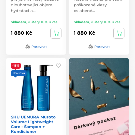
dlouhotrvající objem,
poškozené vlasy
hydrataci a…
oslabené…
Skladem
,
v úterý 11. 8. u vás
Skladem
,
v úterý 11. 8. u vás
1 880 Kč
1 880 Kč
Porovnat
Porovnat
-13%
Novinka
SHU UEMURA Muroto
Volume Lightweight
Care - Šampon +
Kondicioner