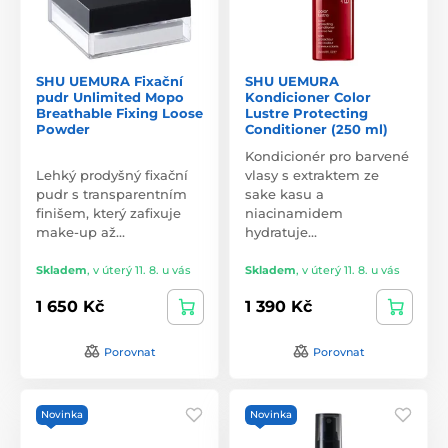
SHU UEMURA Fixační
SHU UEMURA
pudr Unlimited Mopo
Kondicioner Color
Breathable Fixing Loose
Lustre Protecting
Powder
Conditioner (250 ml)
Kondicionér pro barvené
Lehký prodyšný fixační
vlasy s extraktem ze
pudr s transparentním
sake kasu a
finišem, který zafixuje
niacinamidem
make-up až…
hydratuje…
Skladem
,
v úterý 11. 8. u vás
Skladem
,
v úterý 11. 8. u vás
1 650 Kč
1 390 Kč
Porovnat
Porovnat
Novinka
Novinka