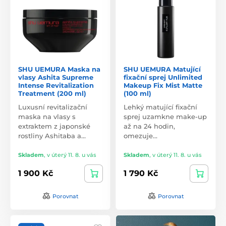
SHU UEMURA Maska na
SHU UEMURA Matující
vlasy Ashita Supreme
fixační sprej Unlimited
Intense Revitalization
Makeup Fix Mist Matte
Treatment (200 ml)
(100 ml)
Luxusní revitalizační
Lehký matující fixační
maska na vlasy s
sprej uzamkne make-up
extraktem z japonské
až na 24 hodin,
rostliny Ashitaba a…
omezuje…
Skladem
,
v úterý 11. 8. u vás
Skladem
,
v úterý 11. 8. u vás
1 900 Kč
1 790 Kč
Porovnat
Porovnat