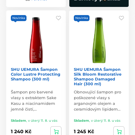
Novinka
Novinka
SHU UEMURA Šampon
SHU UEMURA Šampon
Color Lustre Protecting
Silk Bloom Restorative
Shampoo (300 ml)
Shampoo Damaged
Hair (300 ml)
Šampon pro barvené
Obnovující šampon pro
vlasy s extraktem Sake
poškozené vlasy s
Kasu a niacinamidem
arganovým olejem a
jemně čistí,…
ceramidovým lipidem…
Skladem
,
v úterý 11. 8. u vás
Skladem
,
v úterý 11. 8. u vás
1 240 Kč
1 245 Kč