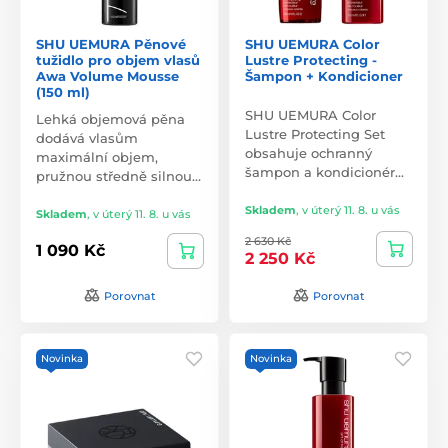
SHU UEMURA Pěnové
SHU UEMURA Color
tužidlo pro objem vlasů
Lustre Protecting -
Awa Volume Mousse
Šampon + Kondicioner
(150 ml)
SHU UEMURA Color
Lehká objemová pěna
Lustre Protecting Set
dodává vlasům
obsahuje ochranný
maximální objem,
šampon a kondicionér…
pružnou středně silnou…
Skladem
,
v úterý 11. 8. u vás
Skladem
,
v úterý 11. 8. u vás
2 630 Kč
1 090 Kč
2 250 Kč
Porovnat
Porovnat
Novinka
Novinka