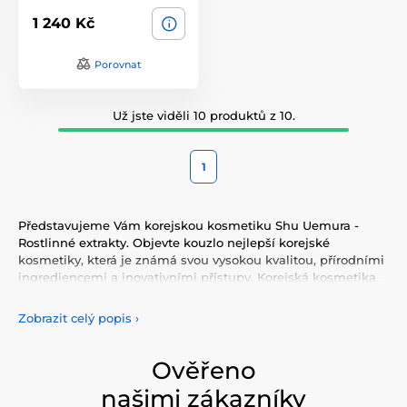
1 240 Kč
Porovnat
Už jste viděli 10 produktů z 10.
1
Představujeme Vám korejskou kosmetiku Shu Uemura -
Rostlinné extrakty. Objevte kouzlo nejlepší korejské
kosmetiky, která je známá svou vysokou kvalitou, přírodními
ingrediencemi a inovativními přístupy. Korejská kosmetika
nabízí vše, co potřebujete pro péči o pleť, tělo, i vlasy.
Vyzkoušejte tonery, séra, esence, pleťové krémy, vše pro
Zobrazit celý popis
›
odlíčení a čištění pleti. Korejská kosmetika se také
proslavila svými pleťovými sheet plátýnkovými maskami a
opalovacími krémy. Doporučujeme také vyzkoušet péči o
Ověřeno
vlasy, jako jsou šampony, kondicionery, masky, oleje a další.
našimi zákazníky
Nesmíme zapomenout také na dekorativní kosmetiku pro