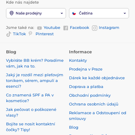
Kde nás najdete
Naše prodejny
Čeština
Jsme také na:
Youtube
Facebook
Instagram
TikTok
Pinterest
Blog
Informace
Vybíráte BB krém? Poradíme
Kontakty
vám, jak na to.
Prodejna v Praze
Jaký je rozdíl mezi pleťovým
Dárek ke každé objednávce
tonikem, sérem, ampulí a
esencí?
Doprava a platba
Co znamená SPF a PA v
Obchodní podmínky
kosmetice?
Ochrana osobních údajů
Jak pečovat o poškozené
Reklamace a Odstoupení od
vlasy?
smlouvy
Bojíte se nosit kontaktní
Blog
čočky? Tipy!