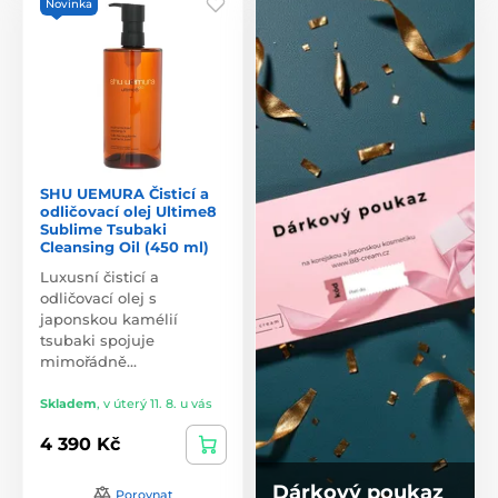
Novinka
SHU UEMURA Čisticí a
odličovací olej Ultime8
Sublime Tsubaki
Cleansing Oil (450 ml)
Luxusní čisticí a
odličovací olej s
japonskou kamélií
tsubaki spojuje
mimořádně…
Skladem
,
v úterý 11. 8. u vás
4 390 Kč
Dárkový poukaz
Porovnat