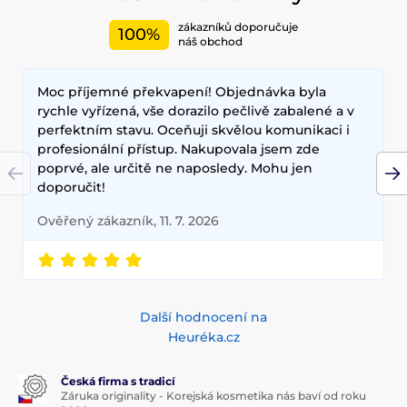
Váš dokonalý makeup.
zákazníků doporučuje
100%
Mezi nejčastěji používané ingredience patří šnečí extrakt,
náš obchod
zelený čaj, aloe vera a kyselina hyaluronová, které poskytují
hloubkovou hydrataci, zklidňují pokožku a zlepšují její
Moc příjemné překvapení! Objednávka byla
elasticitu. Hlavními benefity korejské kosmetiky jsou
dlouhodobé výsledky, přírodní složení a inovativní
rychle vyřízená, vše dorazilo pečlivě zabalené a v
technologie, které zajišťují zdravou a zářivou pleť.
perfektním stavu. Oceňuji skvělou komunikaci i
profesionální přístup. Nakupovala jsem zde
poprvé, ale určitě ne naposledy. Mohu jen
doporučit!
Ověřený zákazník, 11. 7. 2026
Další hodnocení na
Heuréka.cz
Česká firma s tradicí
Záruka originality - Korejská kosmetika nás baví od roku