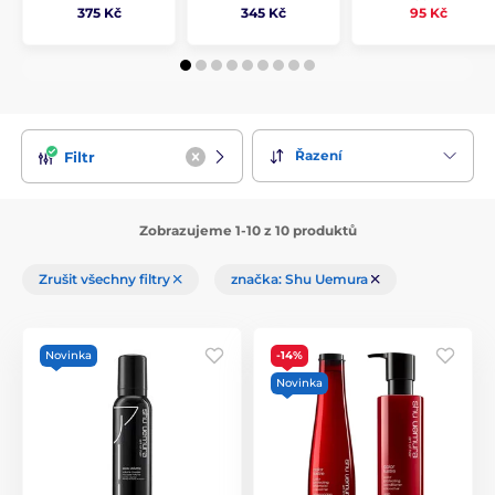
375 Kč
345 Kč
95 Kč
Řazení
Filtr
Zobrazujeme 1-10 z 10 produktů
Zrušit všechny filtry
značka: Shu Uemura
Novinka
-14%
Novinka