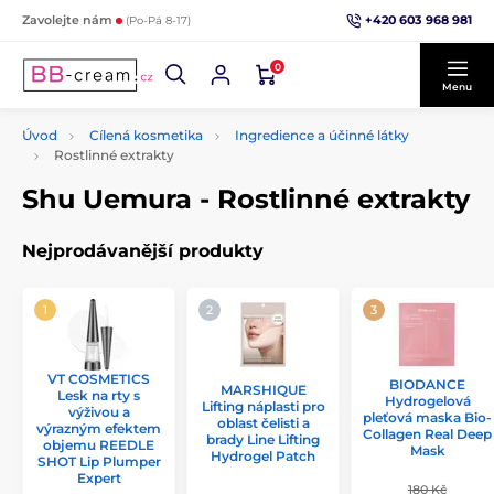
+420 603 968 981
Zavolejte nám
(Po-Pá 8-17)
0
Menu
Úvod
Cílená kosmetika
Ingredience a účinné látky
Rostlinné extrakty
Shu Uemura - Rostlinné extrakty
Nejprodávanější produkty
VT COSMETICS
BIODANCE
MARSHIQUE
Lesk na rty s
Hydrogelová
Lifting náplasti pro
výživou a
pleťová maska Bio-
oblast čelisti a
výrazným efektem
Collagen Real Deep
brady Line Lifting
objemu REEDLE
Mask
Hydrogel Patch
SHOT Lip Plumper
Expert
180 Kč