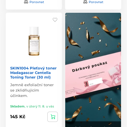
Porovnat
Porovnat
SKIN1004 Pleťový toner
Madagascar Centella
Toning Toner (30 ml)
Jemně exfoliační toner
se zklidňujícím
účinkem.
Skladem
,
v úterý 11. 8. u vás
145 Kč