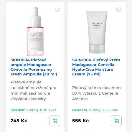
SKIN1004 Pleťová
SKIN1004 Pleťový krém
ampule Madagascar
Madagascar Centella
Centella Poremizing
Hyalu-Cica Moisture
Fresh Ampoule (30 ml)
Cream (75 ml)
Pleťová ampule
speciálně navržená pro
Pleťový krém s obsahem
minimalizaci pórů a
50 % výtažku z Centella
zlepšení elasticity…
Asiatica.
Skladem
,
v úterý 11. 8. u vás
Skladem
,
v úterý 11. 8. u vás
245 Kč
555 Kč