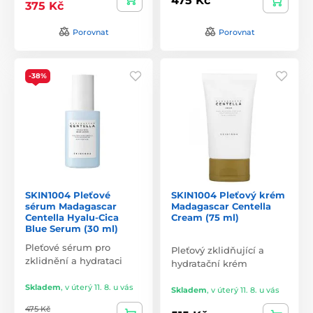
475 Kč
375 Kč
Porovnat
Porovnat
-38%
SKIN1004 Pleťové
SKIN1004 Pleťový krém
sérum Madagascar
Madagascar Centella
Centella Hyalu-Cica
Cream (75 ml)
Blue Serum (30 ml)
Pleťové sérum pro
Pleťový zklidňující a
zklidnění a hydrataci
hydratační krém
Skladem
,
v úterý 11. 8. u vás
Skladem
,
v úterý 11. 8. u vás
475 Kč