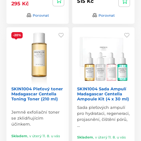
515 Kč
295 Kč
Porovnat
Porovnat
-20%
SKIN1004 Pleťový toner
SKIN1004 Sada Ampulí
Madagascar Centella
Madagascar Centella
Toning Toner (210 ml)
Ampoule Kit (4 x 30 ml)
Sada pleťových ampulí
Jemně exfoliační toner
pro hydrataci, regeneraci,
se zklidňujícím
projasnění, čištění pórů,
účinkem.
…
Skladem
,
v úterý 11. 8. u vás
Skladem
,
v úterý 11. 8. u vás