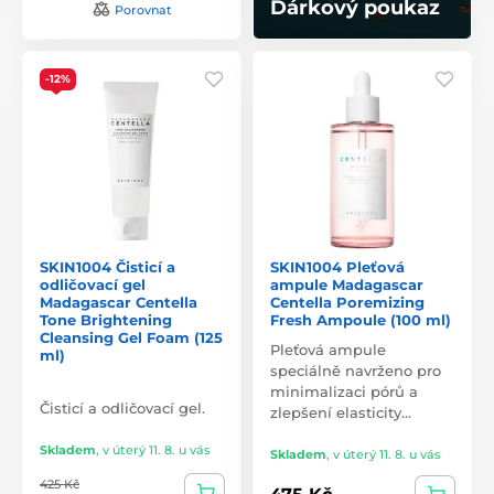
Dárkový poukaz
Porovnat
-12%
SKIN1004 Čisticí a
SKIN1004 Pleťová
odličovací gel
ampule Madagascar
Madagascar Centella
Centella Poremizing
Tone Brightening
Fresh Ampoule (100 ml)
Cleansing Gel Foam (125
Pleťová ampule
ml)
speciálně navrženo pro
minimalizaci pórů a
Čisticí a odličovací gel.
zlepšení elasticity…
Skladem
,
v úterý 11. 8. u vás
Skladem
,
v úterý 11. 8. u vás
425 Kč