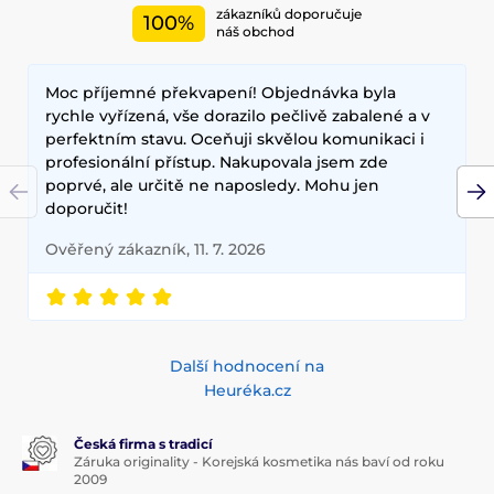
zákazníků doporučuje
100%
Mezi nejčastěji používané ingredience patří šnečí extrakt,
náš obchod
zelený čaj, aloe vera a kyselina hyaluronová, které poskytují
hloubkovou hydrataci, zklidňují pokožku a zlepšují její
Moc příjemné překvapení! Objednávka byla
elasticitu. Hlavními benefity korejské kosmetiky jsou
dlouhodobé výsledky, přírodní složení a inovativní
rychle vyřízená, vše dorazilo pečlivě zabalené a v
technologie, které zajišťují zdravou a zářivou pleť.
perfektním stavu. Oceňuji skvělou komunikaci i
profesionální přístup. Nakupovala jsem zde
poprvé, ale určitě ne naposledy. Mohu jen
doporučit!
Ověřený zákazník, 11. 7. 2026
Další hodnocení na
Heuréka.cz
Česká firma s tradicí
Záruka originality - Korejská kosmetika nás baví od roku
2009