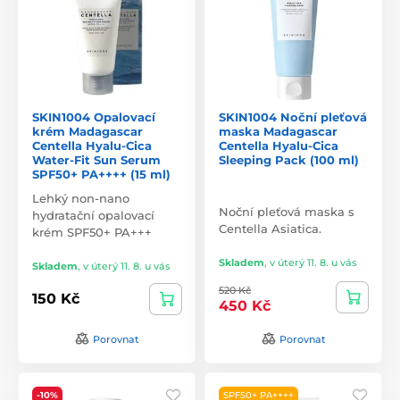
SKIN1004 Opalovací
SKIN1004 Noční pleťová
krém Madagascar
maska Madagascar
Centella Hyalu-Cica
Centella Hyalu-Cica
Water-Fit Sun Serum
Sleeping Pack (100 ml)
SPF50+ PA++++ (15 ml)
Lehký non-nano
Noční pleťová maska s
hydratační opalovací
Centella Asiatica.
krém SPF50+ PA+++
Skladem
,
v úterý 11. 8. u vás
Skladem
,
v úterý 11. 8. u vás
520 Kč
150 Kč
450 Kč
Porovnat
Porovnat
-10%
SPF50+ PA++++