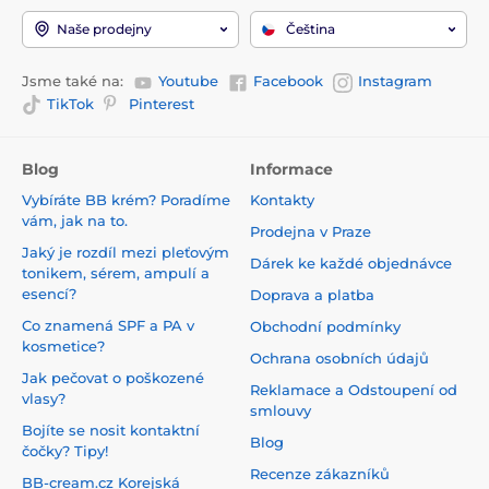
Naše prodejny
Čeština
Jsme také na:
Youtube
Facebook
Instagram
TikTok
Pinterest
Blog
Informace
Vybíráte BB krém? Poradíme
Kontakty
vám, jak na to.
Prodejna v Praze
Jaký je rozdíl mezi pleťovým
Dárek ke každé objednávce
tonikem, sérem, ampulí a
esencí?
Doprava a platba
Co znamená SPF a PA v
Obchodní podmínky
kosmetice?
Ochrana osobních údajů
Jak pečovat o poškozené
Reklamace a Odstoupení od
vlasy?
smlouvy
Bojíte se nosit kontaktní
Blog
čočky? Tipy!
Recenze zákazníků
BB-cream.cz Korejská