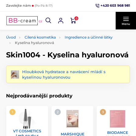
+420 603 968 981
Zavolejte nám
(Po-Pá 8-17)
0
Menu
Úvod
Cílená kosmetika
Ingredience a účinné látky
Kyselina hyaluronová
Skin1004 - Kyselina hyaluronová
Hloubková hydratace a navrácení mládí s
kyselinou hyaluronovou
Nejprodávanější produkty
VT COSMETICS
BIODANCE
MARSHIQUE
Lesk na rty s