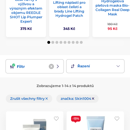
Hydrogelová
Lifting náplasti pro
výživou a
pleťová maska Bio-
oblast čelisti a
výrazným efektem
Collagen Real Deep
brady Line Lifting
objemu REEDLE
Mask
Hydrogel Patch
SHOT Lip Plumper
Expert
180 Kč
95 Kč
375 Kč
345 Kč
Řazení
Filtr
Zobrazujeme 1-14 z 14 produktů
Zrušit všechny filtry
značka: Skin1004
-13%