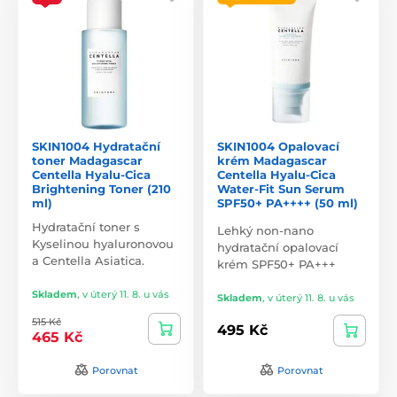
SKIN1004 Hydratační
SKIN1004 Opalovací
toner Madagascar
krém Madagascar
Centella Hyalu-Cica
Centella Hyalu-Cica
Brightening Toner (210
Water-Fit Sun Serum
ml)
SPF50+ PA++++ (50 ml)
Hydratační toner s
Lehký non-nano
Kyselinou hyaluronovou
hydratační opalovací
a Centella Asiatica.
krém SPF50+ PA+++
Skladem
,
v úterý 11. 8. u vás
Skladem
,
v úterý 11. 8. u vás
515 Kč
495 Kč
465 Kč
Porovnat
Porovnat