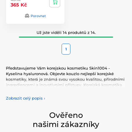
365 Kč
Porovnat
Už jste viděli 14 produktů z 14.
1
Představujeme Vám korejskou kosmetiku Skin1004 -
Kyselina hyaluronová. Objevte kouzlo nejlepší korejské
kosmetiky, která je známá svou vysokou kvalitou, přírodními
ingrediencemi a inovativními přístupy. Korejská kosmetika
nabízí vše, co potřebujete pro péči o pleť, tělo, i vlasy.
Vyzkoušejte tonery, séra, esence, pleťové krémy, vše pro
Zobrazit celý popis
›
odlíčení a čištění pleti. Korejská kosmetika se také
proslavila svými pleťovými sheet plátýnkovými maskami a
opalovacími krémy. Doporučujeme také vyzkoušet péči o
Ověřeno
vlasy, jako jsou šampony, kondicionery, masky, oleje a další.
našimi zákazníky
Nesmíme zapomenout také na dekorativní kosmetiku pro
Váš dokonalý makeup.