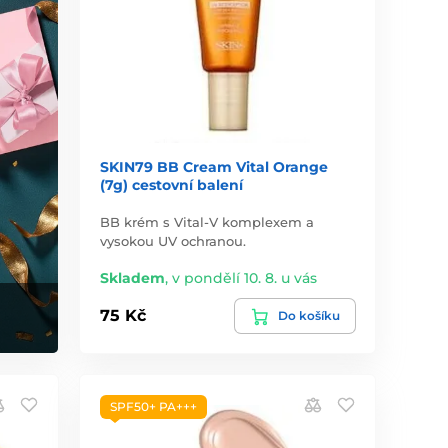
SKIN79 BB Cream Vital Orange
(7g) cestovní balení
BB krém s Vital-V komplexem a
vysokou UV ochranou.
Skladem
,
v pondělí 10. 8. u vás
75 Kč
Do košíku
SPF50+ PA+++