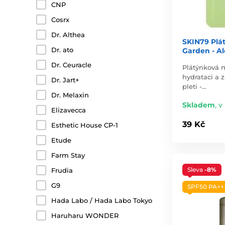
CNP
Cosrx
Dr. Althea
SKIN79 Plá
Dr. ato
Garden - Al
Dr. Ceuracle
Plátýnková m
hydrataci a 
Dr. Jart+
pleti -…
Dr. Melaxin
Skladem
,
v
Elizavecca
39 Kč
Esthetic House CP-1
Etude
Farm Stay
Sleva
-8%
Frudia
G9
SPF50 PA++
Hada Labo / Hada Labo Tokyo
Haruharu WONDER