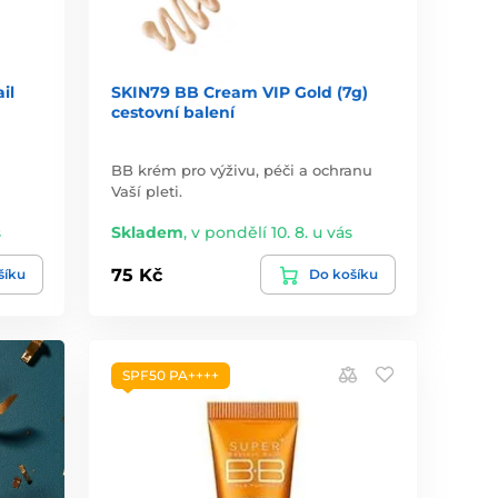
il
SKIN79 BB Cream VIP Gold (7g)
cestovní balení
BB krém pro výživu, péči a ochranu
Vaší pleti.
s
Skladem
,
v pondělí 10. 8. u vás
75 Kč
šíku
Do košíku
SPF50 PA++++