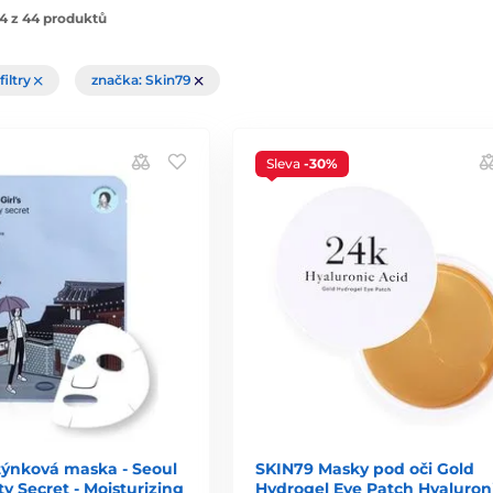
4 z 44 produktů
filtry
značka: Skin79
Sleva
-30%
týnková maska - Seoul
SKIN79 Masky pod oči Gold
ty Secret - Moisturizing
Hydrogel Eye Patch Hyaluron