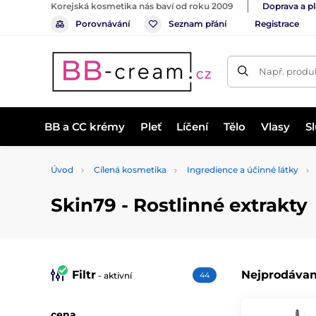
Korejská kosmetika nás baví od roku 2009
Doprava a p
Porovnávání
Seznam přání
Registrace
Např. produk
BB a CC krémy
Pleť
Líčení
Tělo
Vlasy
S
Úvod
Cílená kosmetika
Ingredience a účinné látky
Skin79 - Rostlinné extrakty
Filtr
Nejprodávan
- aktivní
44
cena