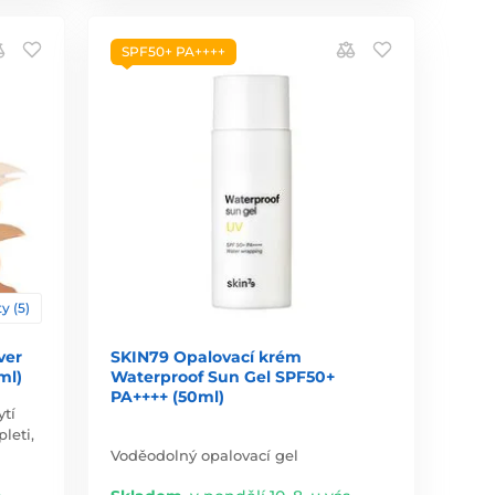
SPF50+ PA++++
y (5)
ver
SKIN79 Opalovací krém
ml)
Waterproof Sun Gel SPF50+
PA++++ (50ml)
tí
leti,
Voděodolný opalovací gel