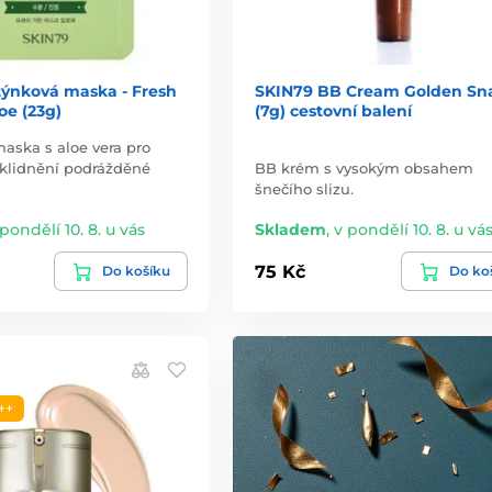
týnková maska - Fresh
SKIN79 BB Cream Golden Sna
oe (23g)
(7g) cestovní balení
aska s aloe vera pro
zklidnění podrážděné
BB krém s vysokým obsahem
šnečího slizu.
 pondělí 10. 8. u vás
Skladem
,
v pondělí 10. 8. u vá
75 Kč
Do košíku
Do ko
++