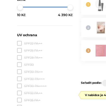
10 Kč
4 390 Kč
UV ochrana
SPF22 PA++
SPF25 PA++
SPF28 PA++
SPF30
SPF30 PA++
SPF30 PA+++
Seřadit podle:
SPF30 PA++++
SPF32 PA++
V nabídce je 
SPF35 PA+