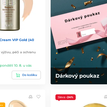
Cream VIP Gold (40
výživu, péči a ochranu
 pondělí 10. 8. u vás
Dárkový poukaz
Do košíku
Sleva
-24%
++