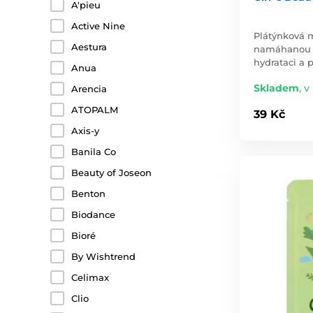
A'pieu
Active Nine
Plátýnková 
Aestura
namáhanou p
hydrataci a p
Anua
Skladem
,
v
Arencia
ATOPALM
39 Kč
Axis-y
Banila Co
Beauty of Joseon
Benton
Biodance
Bioré
By Wishtrend
Celimax
Clio