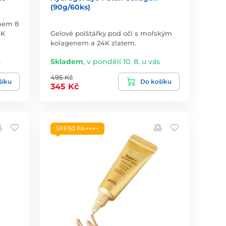
(90g/60ks)
ahem 8
4K
Gelové polštářky pod oči s mořským
kolagenem a 24K zlatem.
s
Skladem
,
v pondělí 10. 8. u vás
495 Kč
šíku
Do košíku
345 Kč
SPF50 PA++++