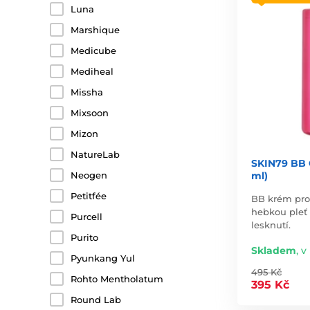
Luna
Marshique
Medicube
Mediheal
Missha
Mixsoon
Mizon
NatureLab
SKIN79 BB 
ml)
Neogen
Petitfée
BB krém pro
hebkou pleť
Purcell
lesknutí.
Purito
Skladem
,
v
Pyunkang Yul
495 Kč
Rohto Mentholatum
395 Kč
Round Lab