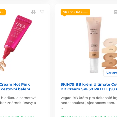
++
SPF50+ PA++++
Variant
Cream Hot Pink
SKIN79 BB krém Ultimate Co
 cestovní balení
BB Cream SPF50 PA++++ (50 
 hladkou a sametově
Vegan BB krém pro dokonalé kry
 bez známek únavy a
nedokonalostí, sjednocení tónu p
…