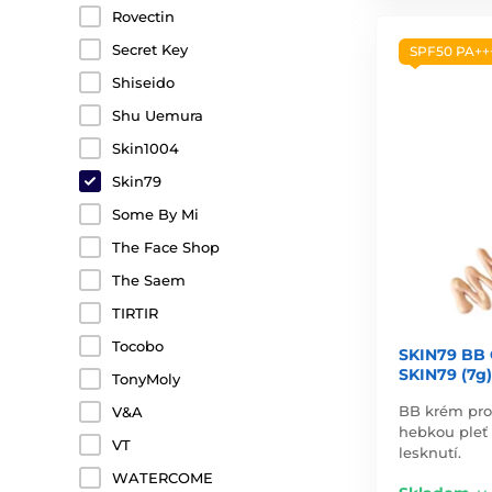
Rovectin
Secret Key
SPF50 PA++
Shiseido
Shu Uemura
Skin1004
Skin79
Some By Mi
The Face Shop
The Saem
TIRTIR
Tocobo
SKIN79 BB 
SKIN79 (7g)
TonyMoly
BB krém pro
V&A
hebkou pleť
VT
lesknutí.
WATERCOME