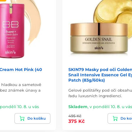
Cream Hot Pink (40
SKIN79 Masky pod oči Golde
Snail Intensive Essence Gel E
Patch (83g/60ks)
 hladkou a sametově
 bez známek únavy a
Gelové polštářky pod oči obsahuj
řadu luxusních ingrediencí.
 pondělí 10. 8. u vás
Skladem
,
v pondělí 10. 8. u vá
495 Kč
Do košíku
Do ko
375 Kč