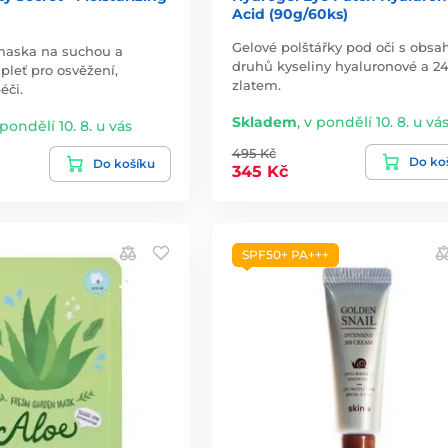
Acid (90g/60ks)
Gelové polštářky pod oči s obs
maska na suchou a
druhů kyseliny hyaluronové a 2
leť pro osvěžení,
zlatem.
éči.
Skladem
,
v pondělí 10. 8. u vá
 pondělí 10. 8. u vás
495 Kč
Do ko
Do košíku
345 Kč
SPF50+ PA+++