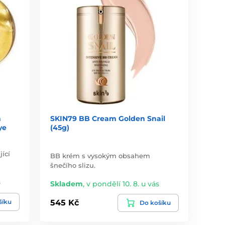
n
SKIN79 BB Cream Golden Snail
ye
(45g)
ící
BB krém s vysokým obsahem
šnečího slizu.
s
Skladem
,
v pondělí 10. 8. u vás
šíku
545 Kč
Do košíku