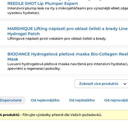
REEDLE SHOT Lip Plumper Expert
Intenzivní plump lesk na rty s mikrojehličkami pro výraznější efekt ob
vysokou hydrataci.
MARSHIQUE Lifting náplasti pro oblast čelisti a brady Line 
Hydrogel Patch
Liftingové náplasti proti vráskám pro oblast čelisti a brady.
BIODANCE Hydrogelová pleťová maska Bio-Collagen Rea
Mask
Luxusní hydrogelová pleťová maska navržená pro intenzivní hydrataci,
zpevnění a regeneraci pokožky.
Zobrazit více produktů
Doporučené
Od nejlevnějšího
Od nejdražšího
Od nejnovějš
44 produktů
- filtrujte výsledky přesně dle Vašich požadavků.