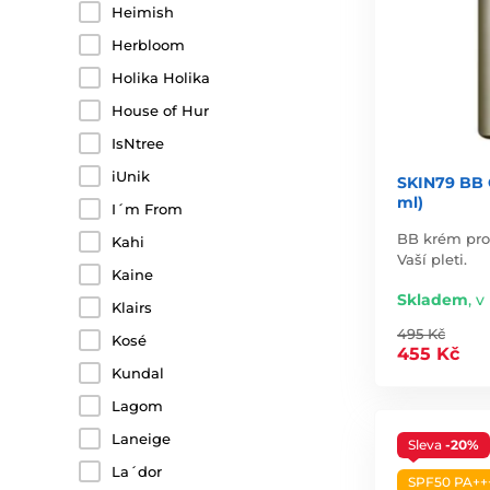
Heimish
Herbloom
Holika Holika
House of Hur
IsNtree
iUnik
SKIN79 BB 
ml)
I´m From
BB krém pro 
Kahi
Vaší pleti.
Kaine
Skladem
,
v
Klairs
495 Kč
Kosé
455 Kč
Kundal
Lagom
Laneige
Sleva
-20%
La´dor
SPF50 PA++