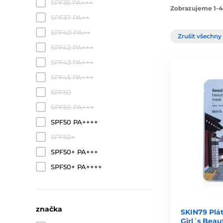
SPF35 PA+++
Zobrazujeme 1-4
SPF37 PA++
SPF40 PA++
Zrušit všechny 
SPF42 PA+++
SPF43 PA+++
SPF45 PA+++
SPF50
SPF50 PA+++
SPF50 PA++++
SPF50+
SPF50+ PA+++
SPF50+ PA++++
značka
SKIN79 Plá
Girl´s Beau