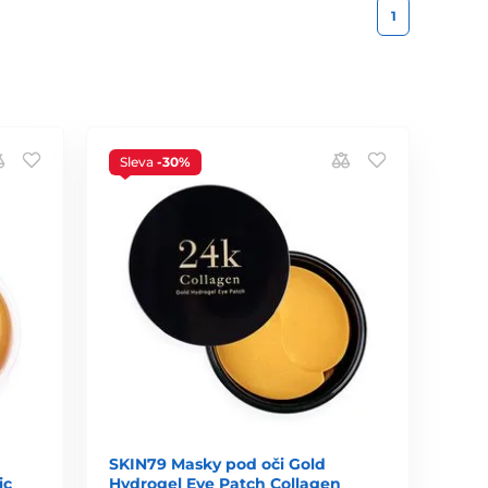
1
Sleva
-30%
SKIN79 Masky pod oči Gold
ic
Hydrogel Eye Patch Collagen