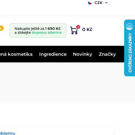
CZK
0
ne
Nakupte ještě za
1 690 Kč
0 Kč
a získejte
dopravu zdarma
ená kosmetika
Ingredience
Novinky
Značky
 objemu