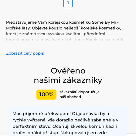
1
Představujeme Vám korejskou kosmetiku Some By Mi -
Mořské řasy. Objevte kouzlo nejlepší korejské kosmetiky,
která je známá svou vysokou kvalitou, přírodními
ingrediencemi a inovativními přístupy. Korejská kosmetika
nabízí vše, co potřebujete pro péči o pleť, tělo, i vlasy.
Vyzkoušejte tonery, séra, esence, pleťové krémy, vše pro
Zobrazit celý popis
›
odlíčení a čištění pleti. Korejská kosmetika se také
proslavila svými pleťovými sheet plátýnkovými maskami a
opalovacími krémy. Doporučujeme také vyzkoušet péči o
Ověřeno
vlasy, jako jsou šampony, kondicionery, masky, oleje a další.
našimi zákazníky
Nesmíme zapomenout také na dekorativní kosmetiku pro
Váš dokonalý makeup.
zákazníků doporučuje
100%
Mezi nejčastěji používané ingredience patří šnečí extrakt,
náš obchod
zelený čaj, aloe vera a kyselina hyaluronová, které poskytují
hloubkovou hydrataci, zklidňují pokožku a zlepšují její
Moc příjemné překvapení! Objednávka byla
elasticitu. Hlavními benefity korejské kosmetiky jsou
dlouhodobé výsledky, přírodní složení a inovativní
rychle vyřízená, vše dorazilo pečlivě zabalené a v
technologie, které zajišťují zdravou a zářivou pleť.
perfektním stavu. Oceňuji skvělou komunikaci i
profesionální přístup. Nakupovala jsem zde