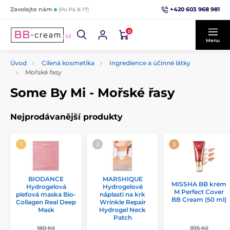
+420 603 968 981
Zavolejte nám
(Po-Pá 8-17)
0
Menu
Úvod
Cílená kosmetika
Ingredience a účinné látky
Mořské řasy
Some By Mi - Mořské řasy
Nejprodávanější produkty
BIODANCE
MARSHIQUE
MISSHA BB krém
Hydrogelová
Hydrogelové
M Perfect Cover
pleťová maska Bio-
náplasti na krk
BB Cream (50 ml)
Collagen Real Deep
Wrinkle Repair
Mask
Hydrogel Neck
Patch
180 Kč
395 Kč