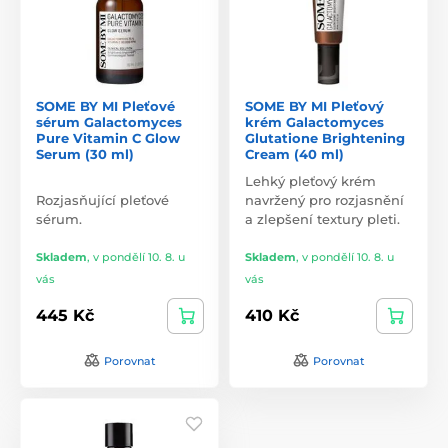
SOME BY MI Pleťové
SOME BY MI Pleťový
sérum Galactomyces
krém Galactomyces
Pure Vitamin C Glow
Glutatione Brightening
Serum (30 ml)
Cream (40 ml)
Lehký pleťový krém
Rozjasňující pleťové
navržený pro rozjasnění
sérum.
a zlepšení textury pleti.
Skladem
,
v pondělí 10. 8. u
Skladem
,
v pondělí 10. 8. u
vás
vás
445 Kč
410 Kč
Porovnat
Porovnat