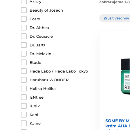
Axis-y
Zobrazujeme 1-8
Beauty of Joseon
Zrušit všechny 
Cosrx
Dr. Althea
Dr. Ceuracle
Dr. Jart+
Dr. Melaxin
Etude
Hada Labo / Hada Labo Tokyo
Haruharu WONDER
Holika Holika
IsNtree
iUnik
Kahi
SOME BY MI 
Kaine
krém AHA 