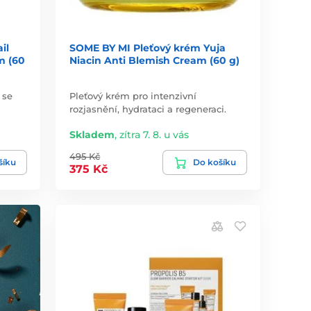
il
SOME BY MI Pleťový krém Yuja
m (60
Niacin Anti Blemish Cream (60 g)
 se
Pleťový krém pro intenzivní
rozjasnění, hydrataci a regeneraci.
Skladem
,
zítra 7. 8. u vás
495 Kč
šíku
Do košíku
375 Kč