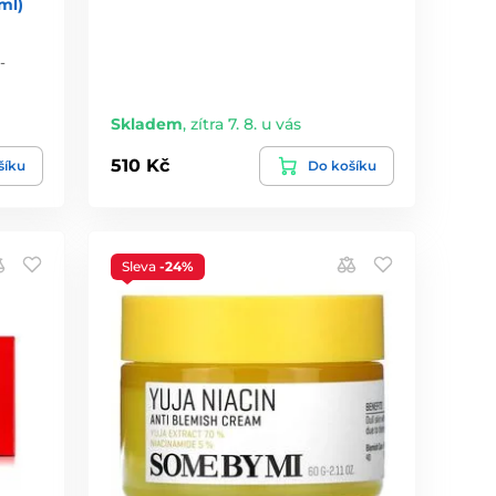
ml)
-
Skladem
,
zítra 7. 8. u vás
510 Kč
šíku
Do košíku
Sleva
-24%