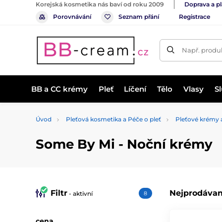
Korejská kosmetika nás baví od roku 2009
Doprava a p
Porovnávání
Seznam přání
Registrace
Např. produk
BB a CC krémy
Pleť
Líčení
Tělo
Vlasy
S
Úvod
Pleťová kosmetika a Péče o pleť
Pleťové krémy 
Some By Mi - Noční krémy
Filtr
Nejprodávan
- aktivní
8
cena