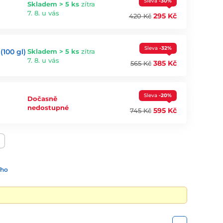
Sleva
-30%
Skladem > 5 ks
zítra
7. 8. u vás
295 Kč
420 Kč
Sleva
-32%
100 gl)
Skladem > 5 ks
zítra
7. 8. u vás
385 Kč
565 Kč
Sleva
-20%
Dočasně
nedostupné
595 Kč
745 Kč
ího