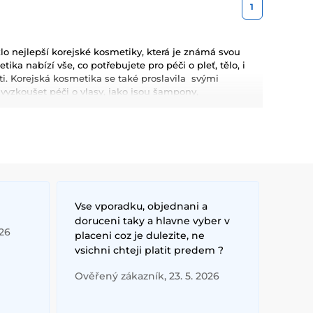
1
 nejlepší korejské kosmetiky, která je známá svou
ka nabízí vše, co potřebujete pro péči o pleť, tělo, i
leti. Korejská kosmetika se také proslavila svými
zkoušet péči o vlasy, jako jsou šampony,
metiku pro Váš dokonalý makeup.
kyselina hyaluronová, které poskytují hloubkovou
kosmetiky jsou dlouhodobé výsledky, přírodní složení a
Vse vporadku, objednani a
doruceni taky a hlavne vyber v
026
placeni coz je dulezite, ne
vsichni chteji platit predem ?
Ověřený zákazník, 23. 5. 2026