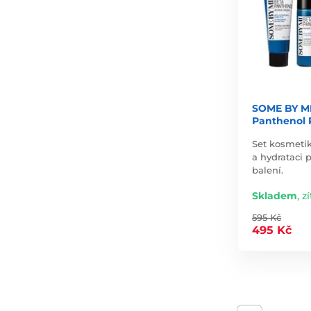
SOME BY MI
Panthenol R
Set kosmetik
a hydrataci 
balení.
Skladem
,
zí
595 Kč
495 Kč