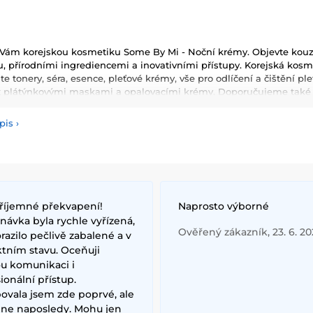
Vám korejskou kosmetiku Some By Mi - Noční krémy. Objevte kouzlo
, přírodními ingrediencemi a inovativními přístupy. Korejská kosmeti
te tonery, séra, esence, pleťové krémy, vše pro odlíčení a čištění p
t plátýnkovými maskami a opalovacími krémy. Doporučujeme také vy
masky, oleje a další. Nesmíme zapomenout také na dekorativní kos
pis
›
používané ingredience patří šnečí extrakt, zelený čaj, aloe vera a 
ňují pokožku a zlepšují její elasticitu. Hlavními benefity korejské 
ologie, které zajišťují zdravou a zářivou pleť.
říjemné překvapení!
Naprosto výborné
ávka byla rychle vyřízená,
Ověřený zákazník, 23. 6. 2
razilo pečlivě zabalené a v
ktním stavu. Oceňuji
ou komunikaci i
ionální přístup.
ovala jsem zde poprvé, ale
ě ne naposledy. Mohu jen