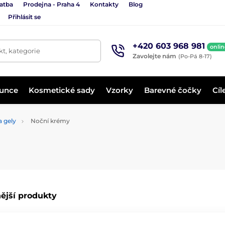
latba
Prodejna - Praha 4
Kontakty
Blog
Přihlásit se
+420 603 968 981
onlin
t, kategorie
Zavolejte nám
(Po-Pá 8-17)
lunce
Kosmetické sady
Vzorky
Barevné čočky
Cíl
a gely
Noční krémy
ější produkty