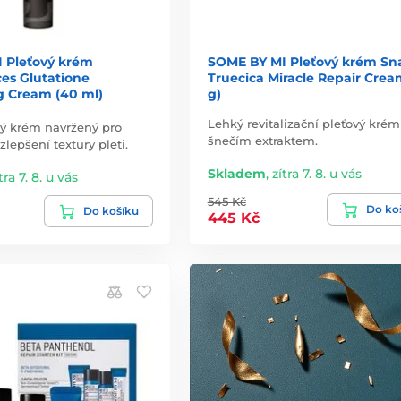
 Pleťový krém
SOME BY MI Pleťový krém Sna
es Glutatione
Truecica Miracle Repair Crea
g Cream (40 ml)
g)
Lehký revitalizační pleťový krém
vý krém navržený pro
šnečím extraktem.
zlepšení textury pleti.
Skladem
,
zítra 7. 8. u vás
tra 7. 8. u vás
545 Kč
Do ko
Do košíku
445 Kč