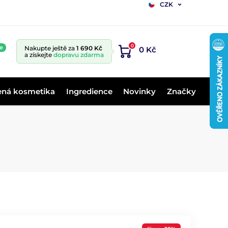
CZK
0
e
Nakupte ještě za
1 690 Kč
0 Kč
a získejte
dopravu zdarma
ená kosmetika
Ingredience
Novinky
Značky