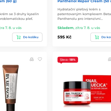
am (60 g)
Panthenol Repair Cream (50 
Hydratační pleťový krém s
 krém se 3 druhy kyselin
patentovaným komplexem Beta
roblematickou pleť.
Panthenolu pro intenzivní…
tra 7. 8. u vás
Skladem
,
zítra 7. 8. u vás
595 Kč
Do košíku
Do ko
Sleva
-18%