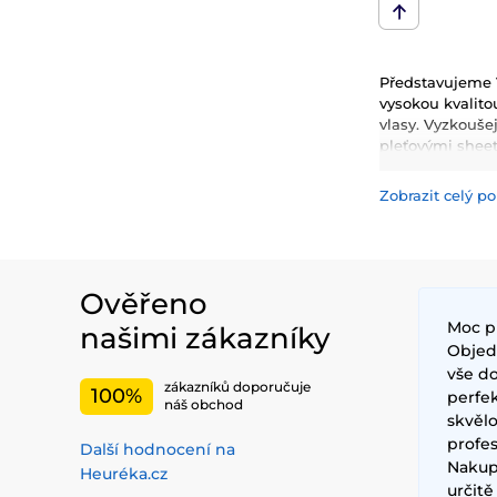
Představujeme 
vysokou kvalitou
vlasy. Vyzkoušej
pleťovými shee
kondicionery, 
Zobrazit celý po
Mezi nejčastěji 
hydrataci, zklid
inovativní techn
Ověřeno
Moc p
našimi zákazníky
Objedn
vše do
zákazníků doporučuje
100%
perfe
náš obchod
skvěl
profes
Další hodnocení na
Nakup
Heuréka.cz
určit