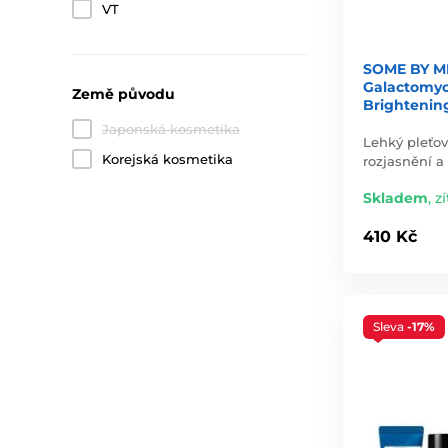
VT
SOME BY MI
Galactomyc
Země původu
Brightenin
Japonská kosmetika
Lehký pleťo
Korejská kosmetika
rozjasnění a 
Skladem
,
zí
410 Kč
Sleva
-17%