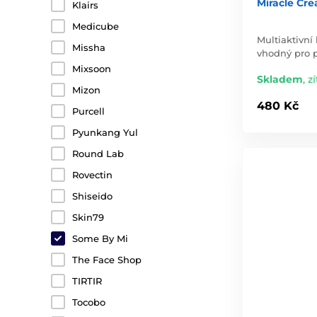
Miracle Cre
Klairs
Medicube
Multiaktivní
Missha
vhodný pro p
Mixsoon
Skladem
,
zí
Mizon
480 Kč
Purcell
Pyunkang Yul
Round Lab
Rovectin
Shiseido
Skin79
Some By Mi
The Face Shop
TIRTIR
Tocobo