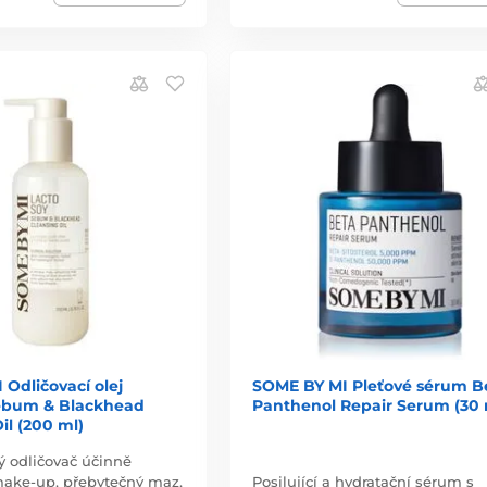
Odličovací olej
SOME BY MI Pleťové sérum B
ebum & Blackhead
Panthenol Repair Serum (30 
il (200 ml)
ý odličovač účinně
make-up, přebytečný maz,
Posilující a hydratační sérum s