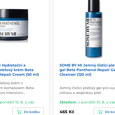
 Hydratační a
SOME BY MI Jemný čisticí ple
pleťový krém Beta
gel Beta Panthenol Repair Ge
Repair Cream (50 ml)
Cleanser (120 ml)
leťový krém s
ým komplexem Beta-
Jemný čisticí pleťový gel pro su
ro intenzivní…
citlivou a atopickou pleť.
 pondělí 10. 8. u vás
Skladem
,
v pondělí 10. 8. u vá
465 Kč
Do košíku
Do ko