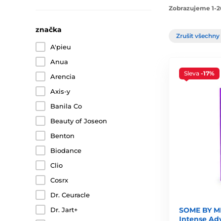
Zobrazujeme 1-2
značka
Zrušit všechny 
A'pieu
Anua
Sleva
-17%
Arencia
Axis-y
Banila Co
Beauty of Joseon
Benton
Biodance
Clio
Cosrx
Dr. Ceuracle
SOME BY MI
Dr. Jart+
Intense Ad