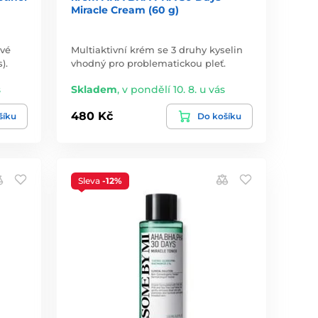
Miracle Cream (60 g)
ové
Multiaktivní krém se 3 druhy kyselin
).
vhodný pro problematickou pleť.
s
Skladem
,
v pondělí 10. 8. u vás
480 Kč
šíku
Do košíku
Sleva
-12%