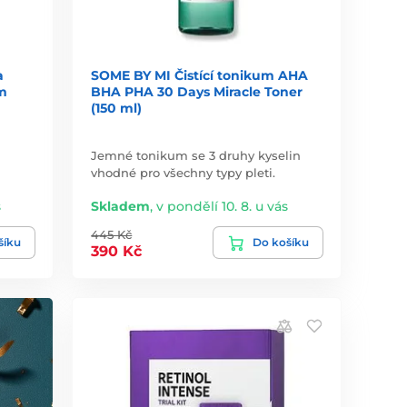
a
SOME BY MI Čistící tonikum AHA
m
BHA PHA 30 Days Miracle Toner
(150 ml)
Jemné tonikum se 3 druhy kyselin
vhodné pro všechny typy pleti.
s
Skladem
,
v pondělí 10. 8. u vás
445 Kč
šíku
Do košíku
390 Kč