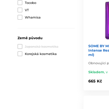
Tocobo
VT
Whamisa
Země původu
SOME BY MI
Japonská kosmetika
Intense Re
Korejská kosmetika
ml)
Obnovující p
Skladem
,
v
665 Kč