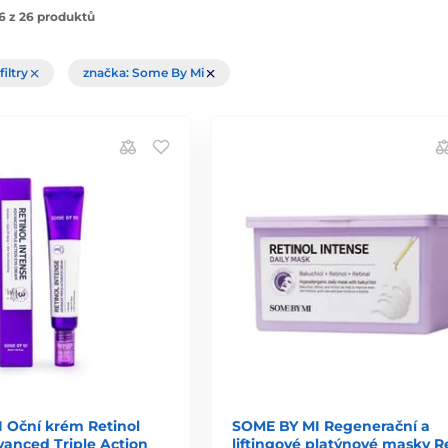
6 z 26 produktů
filtry
značka: Some By Mi
 Oční krém Retinol
SOME BY MI Regenerační a
vanced Triple Action
liftingové platýnové masky R