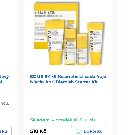
ťový
SOME BY MI Kosmetická sada Yuja
l
Niacin Anti Blemish Starter Kit
chou,
s
Skladem
,
v pondělí 10. 8. u vás
510 Kč
šíku
Do košíku