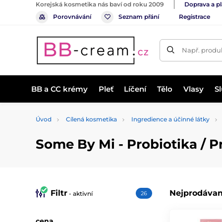
Korejská kosmetika nás baví od roku 2009
Doprava a p
Porovnávání
Seznam přání
Registrace
Např. produk
BB a CC krémy
Pleť
Líčení
Tělo
Vlasy
S
Úvod
Cílená kosmetika
Ingredience a účinné látky
Some By Mi - Probiotika / P
Filtr
Nejprodávan
- aktivní
26
cena