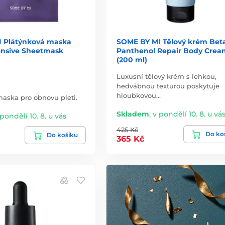
 Plátýnková maska
SOME BY MI Tělový krém Bet
tensive Sheetmask
Panthenol Repair Body Crea
(200 ml)
Luxusní tělový krém s lehkou,
hedvábnou texturou poskytuje
hloubkovou…
aska pro obnovu pleti.
Skladem
,
v pondělí 10. 8. u vá
 pondělí 10. 8. u vás
425 Kč
Do ko
Do košíku
365 Kč