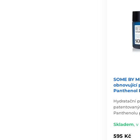
SOME BY MI
obnovující 
Panthenol 
Hydratační p
patentovan
Panthenolu p
Skladem
,
v
595 Kč