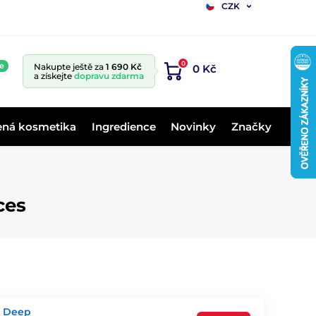
CZK
0
e
Nakupte ještě za
1 690 Kč
0 Kč
a získejte
dopravu zdarma
ená kosmetika
Ingredience
Novinky
Značky
ces
l Deep