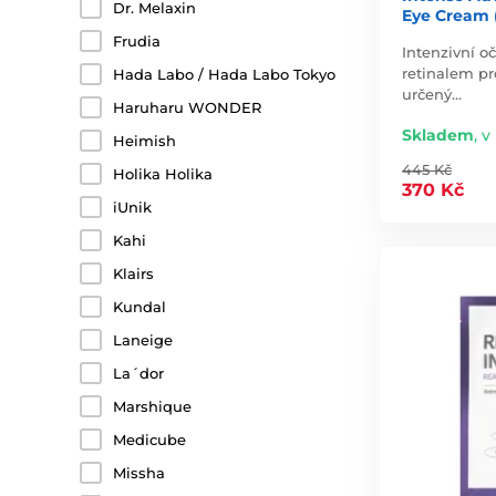
Dr. Melaxin
Eye Cream 
Frudia
Intenzivní o
retinalem pr
Hada Labo / Hada Labo Tokyo
určený…
Haruharu WONDER
Skladem
,
v
Heimish
445 Kč
Holika Holika
370 Kč
iUnik
Kahi
Klairs
Kundal
Laneige
La´dor
Marshique
Medicube
Missha