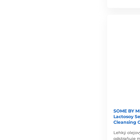
SOME BY MI 
Lactosoy S
Cleansing O
Lehký olejov
odstraňuje 