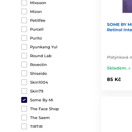
Mixsoon
Mizon
Petitfée
SOME BY MI
Purcell
Retinol In
Purito
Pyunkang Yul
Round Lab
Plátýnková m
Rovectin
Skladem
,
v
Shiseido
85 Kč
Skin1004
Skin79
Some By Mi
The Face Shop
The Saem
TIRTIR