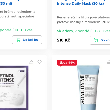
(30 ml)
Intense Daily Mask (30 ks)
ční krém s retinolem a
oti stárnutí speciálně
Regenerační a liftingové platýn
pleťové masky s retinolem (30 ks
 pondělí 10. 8. u vás
Skladem
,
v pondělí 10. 8. u vá
Do košíku
510 Kč
Do ko
Sleva
-14%