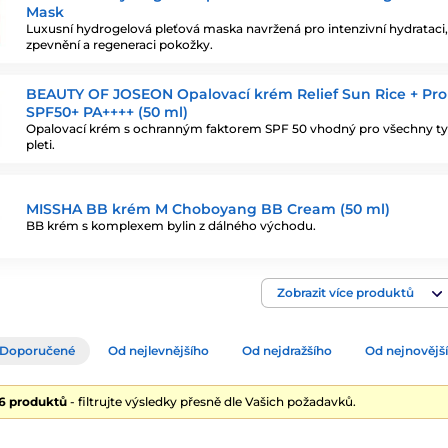
Mask
Luxusní hydrogelová pleťová maska navržená pro intenzivní hydrataci,
zpevnění a regeneraci pokožky.
BEAUTY OF JOSEON Opalovací krém Relief Sun Rice + Pro
SPF50+ PA++++ (50 ml)
Opalovací krém s ochranným faktorem SPF 50 vhodný pro všechny t
pleti.
MISSHA BB krém M Choboyang BB Cream (50 ml)
BB krém s komplexem bylin z dálného východu.
Zobrazit více produktů
Doporučené
Od nejlevnějšího
Od nejdražšího
Od nejnovějš
26 produktů
- filtrujte výsledky přesně dle Vašich požadavků.