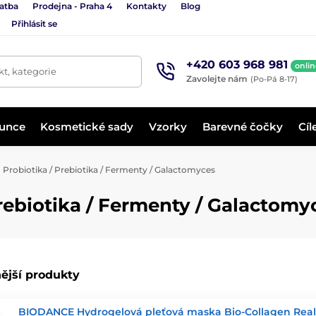
latba
Prodejna - Praha 4
Kontakty
Blog
Přihlásit se
+420 603 968 981
onlin
t, kategorie
Zavolejte nám
(Po-Pá 8-17)
lunce
Kosmetické sady
Vzorky
Barevné čočky
Cíl
Probiotika / Prebiotika / Fermenty / Galactomyces
rebiotika / Fermenty / Galactomy
ější produkty
BIODANCE Hydrogelová pleťová maska Bio-Collagen Rea