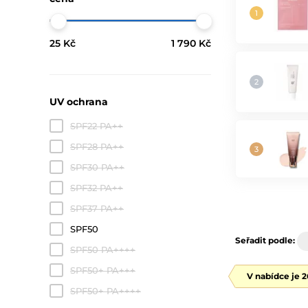
25 Kč
1 790 Kč
UV ochrana
SPF22 PA++
SPF28 PA++
SPF30 PA++
SPF32 PA++
SPF37 PA++
SPF50
Seřadit podle:
SPF50 PA++++
SPF50+ PA+++
V nabídce je 
SPF50+ PA++++