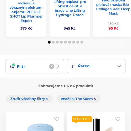
Hydrogelová
Lifting náplasti pro
výživou a
pleťová maska Bio-
oblast čelisti a
výrazným efektem
Collagen Real Deep
brady Line Lifting
objemu REEDLE
Mask
Hydrogel Patch
SHOT Lip Plumper
Expert
180 Kč
375 Kč
345 Kč
95 Kč
Řazení
Filtr
Zobrazujeme 1-6 z 6 produktů
Zrušit všechny filtry
značka: The Saem
SPF28 PA++