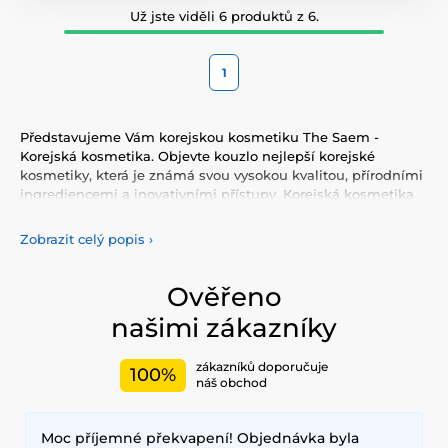
Už jste viděli 6 produktů z 6.
1
Představujeme Vám korejskou kosmetiku The Saem -
Korejská kosmetika. Objevte kouzlo nejlepší korejské
kosmetiky, která je známá svou vysokou kvalitou, přírodními
ingrediencemi a inovativními přístupy. Korejská kosmetika
nabízí vše, co potřebujete pro péči o pleť, tělo, i vlasy.
Vyzkoušejte tonery, séra, esence, pleťové krémy, vše pro
Zobrazit celý popis
›
odlíčení a čištění pleti. Korejská kosmetika se také
proslavila svými pleťovými sheet plátýnkovými maskami a
opalovacími krémy. Doporučujeme také vyzkoušet péči o
Ověřeno
vlasy, jako jsou šampony, kondicionery, masky, oleje a další.
našimi zákazníky
Nesmíme zapomenout také na dekorativní kosmetiku pro
Váš dokonalý makeup.
zákazníků doporučuje
100%
Mezi nejčastěji používané ingredience patří šnečí extrakt,
náš obchod
zelený čaj, aloe vera a kyselina hyaluronová, které poskytují
hloubkovou hydrataci, zklidňují pokožku a zlepšují její
Moc příjemné překvapení! Objednávka byla
elasticitu. Hlavními benefity korejské kosmetiky jsou