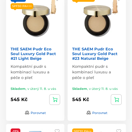
SPF30 PA+++
THE SAEM Pudr Eco
THE SAEM Pudr Eco
Soul Luxury Gold Pact
Soul Luxury Gold Pact
#21 Light Beige
#23 Natural Beige
Kompaktní pudr s
Kompaktní pudr s
kombinací luxusu a
kombinací luxusu a
péče o pleť
péče o pleť
Skladem
,
v úterý 11. 8. u vás
Skladem
,
v úterý 11. 8. u vás
545 Kč
545 Kč
Porovnat
Porovnat
-12%
SPF30 PA++