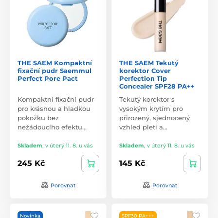
THE SAEM Kompaktní
THE SAEM Tekutý
fixační pudr Saemmul
korektor Cover
Perfect Pore Pact
Perfection Tip
Concealer SPF28 PA++
Kompaktní fixační pudr
Tekutý korektor s
pro krásnou a hladkou
vysokým krytím pro
pokožku bez
přirozený, sjednocený
nežádoucího efektu…
vzhled pleti a…
Skladem
,
v úterý 11. 8. u vás
Skladem
,
v úterý 11. 8. u vás
245 Kč
145 Kč
Porovnat
Porovnat
Novinka
SPF30 PA+++