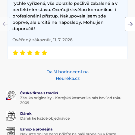
dlouhodobé výsledky, přírodní složení a inovativní
rychle vyřízená, vše dorazilo pečlivě zabalené a v
technologie, které zajišťují zdravou a zářivou pleť.
perfektním stavu. Oceňuji skvělou komunikaci i
profesionální přístup. Nakupovala jsem zde
poprvé, ale určitě ne naposledy. Mohu jen
doporučit!
Ověřený zákazník, 11. 7. 2026
Další hodnocení na
Heuréka.cz
Česká firma s tradicí
Záruka originality - Korejská kosmetika nás baví od roku
2009
Dárek
Dárek ke každé objednávce
Eshop a prodejna
Nakupte online nebo přijďte na naši prodejnu v Praze