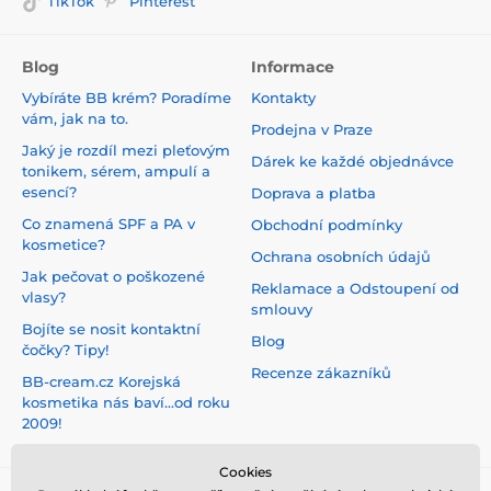
TikTok
Pinterest
Blog
Informace
Vybíráte BB krém? Poradíme
Kontakty
vám, jak na to.
Prodejna v Praze
Jaký je rozdíl mezi pleťovým
Dárek ke každé objednávce
tonikem, sérem, ampulí a
esencí?
Doprava a platba
Co znamená SPF a PA v
Obchodní podmínky
kosmetice?
Ochrana osobních údajů
Jak pečovat o poškozené
Reklamace a Odstoupení od
vlasy?
smlouvy
Bojíte se nosit kontaktní
Blog
čočky? Tipy!
Recenze zákazníků
BB-cream.cz Korejská
kosmetika nás baví...od roku
2009!
Cookies