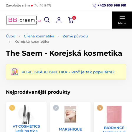
+420 603 968 981
Zavolejte nám
(Po-Pá 8-17)
0
Menu
Úvod
Cílená kosmetika
Země původu
Korejská kosmetika
The Saem - Korejská kosmetika
KOREJSKÁ KOSMETIKA - Proč je tak populární?
Nejprodávanější produkty
VT COSMETICS
BIODANCE
MARSHIQUE
Lesk na rty s