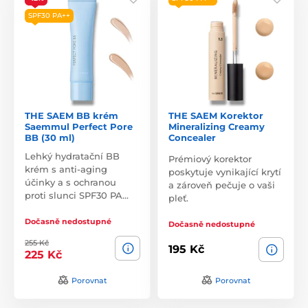
SPF30 PA++
THE SAEM BB krém
THE SAEM Korektor
Saemmul Perfect Pore
Mineralizing Creamy
BB (30 ml)
Concealer
Lehký hydratační BB
Prémiový korektor
krém s anti-aging
poskytuje vynikající krytí
účinky a s ochranou
a zároveň pečuje o vaši
proti slunci SPF30 PA…
pleť.
Dočasně nedostupné
Dočasně nedostupné
255 Kč
195 Kč
225 Kč
Porovnat
Porovnat