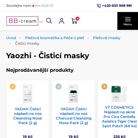
+420 603 968 981
Zavolejte nám
(Po-Pá 8-17)
0
Menu
Úvod
Pleťová kosmetika a Péče o pleť
Pleťové masky
Čisticí masky
Yaozhi - Čisticí masky
Nejprodávanější produkty
VT COSMETICS
YADAH Čistící
YADAH Čistící
Náplasti na akné
náplasti na nos
náplasti na nos
Pro Cica Centella
Cleansing Nose
Charcoal Cleansing
Asiatica Tiger Clear
Pack (2 g)
Nose Pack (2 g)
Spot Patch (66 ks)
19 Kč
19 Kč
225 Kč