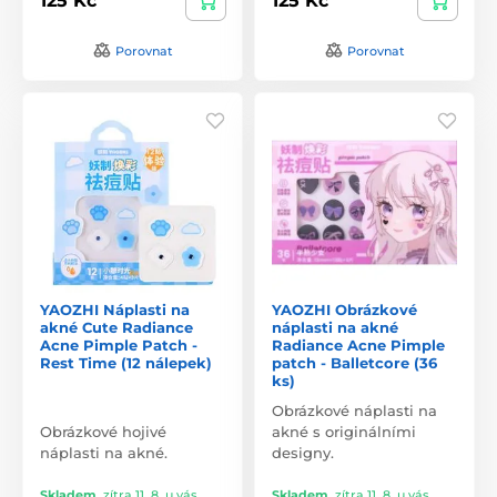
125 Kč
125 Kč
Porovnat
Porovnat
YAOZHI Náplasti na
YAOZHI Obrázkové
akné Cute Radiance
náplasti na akné
Acne Pimple Patch -
Radiance Acne Pimple
Rest Time (12 nálepek)
patch - Balletcore (36
ks)
Obrázkové náplasti na
Obrázkové hojivé
akné s originálními
náplasti na akné.
designy.
Skladem
,
zítra 11. 8. u vás
Skladem
,
zítra 11. 8. u vás