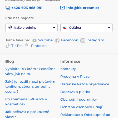
+420 603 968 981
info@bb-cream.cz
Kde nás najdete
Naše prodejny
Čeština
Jsme také na:
Youtube
Facebook
Instagram
TikTok
Pinterest
Blog
Informace
Vybíráte BB krém? Poradíme
Kontakty
vám, jak na to.
Prodejna v Praze
Jaký je rozdíl mezi pleťovým
Dárek ke každé objednávce
tonikem, sérem, ampulí a
esencí?
Doprava a platba
Co znamená SPF a PA v
Obchodní podmínky
kosmetice?
Ochrana osobních údajů
Jak pečovat o poškozené
Reklamace a Odstoupení od
vlasy?