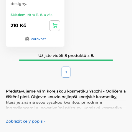
designy.
Skladem
,
zítra 11. 8. u vás
210 Kč
Porovnat
Už jste viděli 8 produktů z 8.
1
Představujeme Vám korejskou kosmetiku Yaozhi - Odlíčení a
čištění pleti. Objevte kouzlo nejlepší korejské kosmetiky,
která je známá svou vysokou kvalitou, přírodními
ingrediencemi a inovativními přístupy. Korejská kosmetika
nabízí vše, co potřebujete pro péči o pleť, tělo, i vlasy.
Vyzkoušejte tonery, séra, esence, pleťové krémy, vše pro
Zobrazit celý popis
›
odlíčení a čištění pleti. Korejská kosmetika se také
proslavila svými pleťovými sheet plátýnkovými maskami a