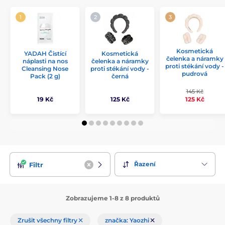
Kosmetická
YADAH Čistící
Kosmetická
čelenka a náramky
náplasti na nos
čelenka a náramky
proti stékání vody -
Cleansing Nose
proti stékání vody -
pudrová
Pack (2 g)
černá
145 Kč
19 Kč
125 Kč
125 Kč
Řazení
Filtr
Zobrazujeme 1-8 z 8 produktů
Zrušit všechny filtry
značka: Yaozhi