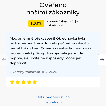
opalovacími krémy. Doporučujeme také vyzkoušet péči o
Ověřeno
vlasy, jako jsou šampony, kondicionery, masky, oleje a další.
našimi zákazníky
Nesmíme zapomenout také na dekorativní kosmetiku pro
Váš dokonalý makeup.
zákazníků doporučuje
100%
Mezi nejčastěji používané ingredience patří šnečí extrakt,
náš obchod
zelený čaj, aloe vera a kyselina hyaluronová, které poskytují
hloubkovou hydrataci, zklidňují pokožku a zlepšují její
Moc příjemné překvapení! Objednávka byla
elasticitu. Hlavními benefity korejské kosmetiky jsou
dlouhodobé výsledky, přírodní složení a inovativní
rychle vyřízená, vše dorazilo pečlivě zabalené a v
technologie, které zajišťují zdravou a zářivou pleť.
perfektním stavu. Oceňuji skvělou komunikaci i
profesionální přístup. Nakupovala jsem zde
poprvé, ale určitě ne naposledy. Mohu jen
doporučit!
Ověřený zákazník, 11. 7. 2026
Další hodnocení na
Heuréka.cz