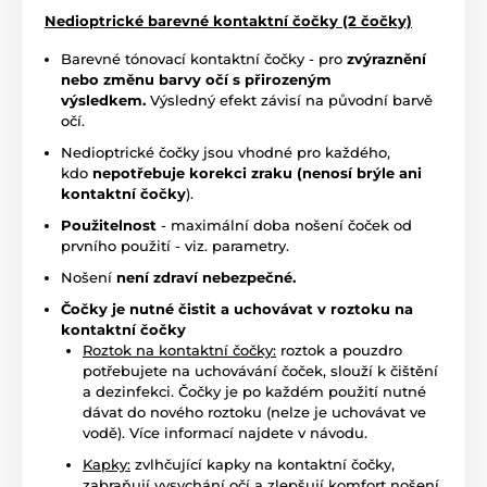
Nedioptrické barevné kontaktní čočky (2 čočky)
Barevné tónovací kontaktní čočky - pro
zvýraznění
nebo změnu barvy očí s přirozeným
výsledkem.
Výsledný efekt závisí na původní barvě
očí.
Nedioptrické čočky jsou vhodné pro každého,
kdo
nepotřebuje korekci zraku (nenosí brýle ani
kontaktní čočky
).
Použitelnost
- maximální doba nošení čoček od
prvního použití - viz. parametry.
Nošení
není zdraví nebezpečné.
Čočky je nutné čistit a uchovávat v roztoku na
kontaktní čočky
Roztok na kontaktní čočky:
roztok a pouzdro
potřebujete na uchovávání čoček, slouží k čištění
a dezinfekci. Čočky je po každém použití nutné
dávat do nového roztoku (nelze je uchovávat ve
vodě). Více informací najdete v návodu.
Kapky:
zvlhčující kapky na kontaktní čočky,
zabraňují vysychání očí a zlepšují komfort nošení