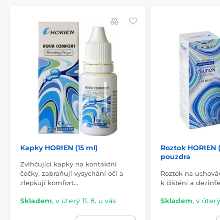
Kapky HORIEN (15 ml)
Roztok HORIEN (
pouzdra
Zvlhčující kapky na kontaktní
čočky, zabraňují vysychání očí a
Roztok na uchováv
zlepšují komfort…
k čištění a dezinfe
Skladem
,
v úterý 11. 8. u vás
Skladem
,
v úterý