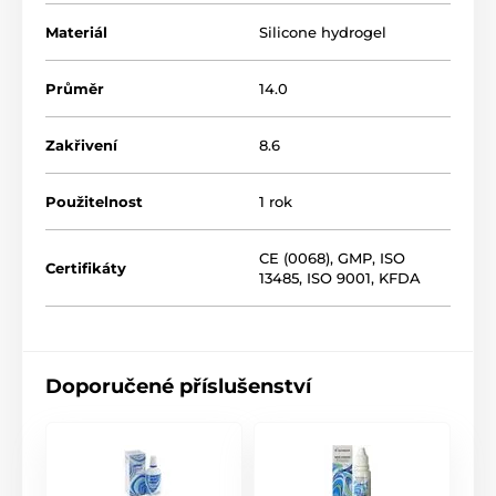
Materiál
Silicone hydrogel
Průměr
14.0
Zakřivení
8.6
Použitelnost
1 rok
CE (0068)
,
GMP
,
ISO
Certifikáty
13485
,
ISO 9001
,
KFDA
Doporučené příslušenství