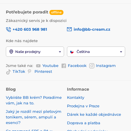
Potřebujete poradit
offline
Zákaznický servis je k dispozici
+420 603 968 981
info@bb-cream.cz
Kde nás najdete
Naše prodejny
Čeština
Jsme také na:
Youtube
Facebook
Instagram
TikTok
Pinterest
Blog
Informace
Vybíráte BB krém? Poradíme
Kontakty
vám, jak na to.
Prodejna v Praze
Jaký je rozdíl mezi pleťovým
Dárek ke každé objednávce
tonikem, sérem, ampulí a
esencí?
Doprava a platba
Co znamená SPF a PA v