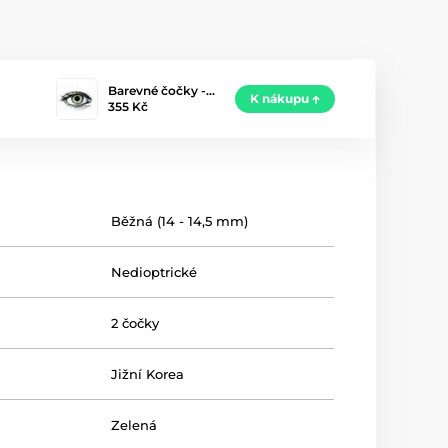
Barevné čočky -…
K nákupu
355 Kč
Běžná (14 - 14,5 mm)
Nedioptrické
2 čočky
Jižní Korea
Zelená