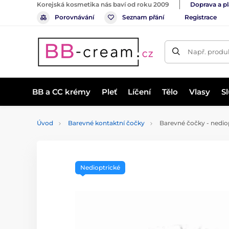
Korejská kosmetika nás baví od roku 2009
Doprava a p
Porovnávání
Seznam přání
Registrace
Např. produk
BB a CC krémy
Pleť
Líčení
Tělo
Vlasy
S
Úvod
Barevné kontaktní čočky
Barevné čočky - nedi
Nedioptrické