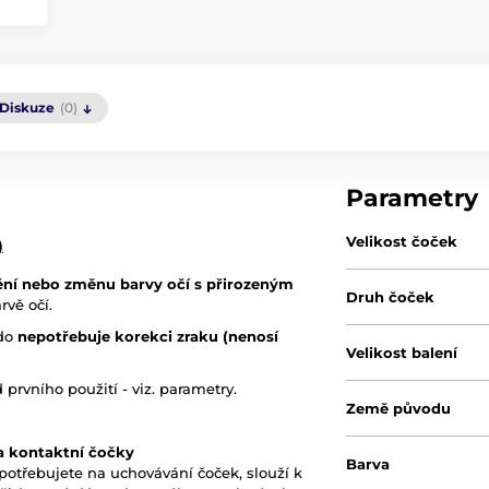
Diskuze
(0)
Parametry
Velikost čoček
)
ění nebo změnu barvy očí s přirozeným
Druh čoček
rvě očí.
kdo
nepotřebuje korekci zraku (nenosí
Velikost balení
rvního použití - viz. parametry.
Země původu
na kontaktní čočky
Barva
potřebujete na uchovávání čoček, slouží k