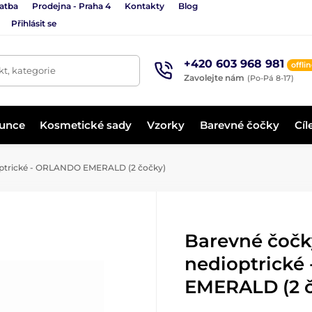
latba
Prodejna - Praha 4
Kontakty
Blog
Přihlásit se
+420 603 968 981
offli
t, kategorie
Zavolejte nám
(Po-Pá 8-17)
lunce
Kosmetické sady
Vzorky
Barevné čočky
Cíl
optrické - ORLANDO EMERALD (2 čočky)
Barevné čočk
nedioptrick
EMERALD (2 č