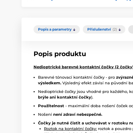
Popis a parametry
Příslušenství
(2)
Popis produktu
Nedioptrické barevné kontaktní čočky (2 čočky
Barevné tónovací kontaktní čočky - pro
zvýrazn
výsledkem.
Výsledný efekt závisí na původní ba
Nedioptrické čočky jsou vhodné pro každého, 
brýle ani kontaktní čočky
).
Použitelnost
- maximální doba nošení čoček od p
Nošení
není zdraví nebezpečné.
Čočky je nutné čistit a uchovávat v roztoku 
Roztok na kontaktní čočky:
roztok a pouzdro 