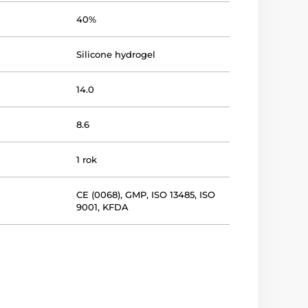
40%
Silicone hydrogel
14.0
8.6
1 rok
CE (0068)
,
GMP
,
ISO 13485
,
ISO
9001
,
KFDA