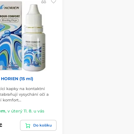
HORIEN (15 ml)
jící kapky na kontaktní
zabraňují vysychání očí a
jí komfort…
em
,
v úterý 11. 8. u vás
č
Do košíku