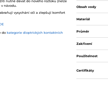
žití nutné dávat do nového roztoku (nelze
e v návodu.
Obsah vody
abraňují vysychání očí a zlepšují komfort
Materiál
DE
Průměr
te do
kategorie dioptrických kontaktních
Zakřivení
Použitelnost
Certifikáty