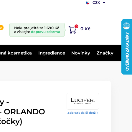
CZK
0
ne
Nakupte ještě za
1 690 Kč
0 Kč
a získejte
dopravu zdarma
ená kosmetika
Ingredience
Novinky
Značky
y -
é - ORLANDO
Zobrazit další zboží ›
očky)