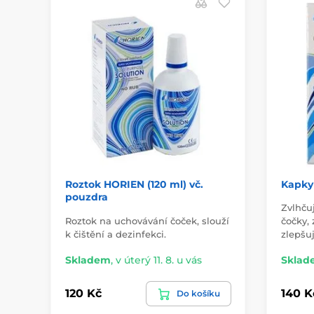
Roztok HORIEN (120 ml) vč.
Kapky 
pouzdra
Zvlhču
Roztok na uchovávání čoček, slouží
čočky, 
k čištění a dezinfekci.
zlepšu
Skladem
,
v úterý 11. 8. u vás
Sklad
120 Kč
140 K
Do košíku