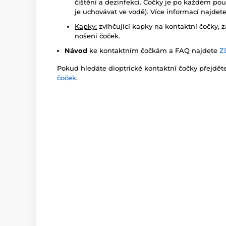
čištění a dezinfekci. Čočky je po každém pou
je uchovávat ve vodě). Více informací najdet
Kapky:
zvlhčující kapky na kontaktní čočky, z
nošení čoček.
Návod
ke kontaktním čočkám a FAQ najdete
Z
Pokud hledáte dioptrické kontaktní čočky přejdě
čoček
.