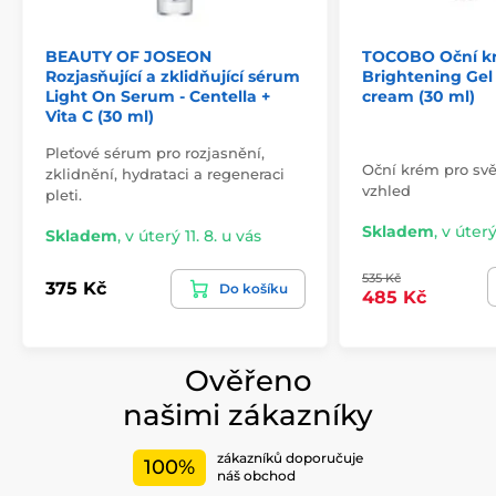
BEAUTY OF JOSEON
TOCOBO Oční kr
Rozjasňující a zklidňující sérum
Brightening Gel
Light On Serum - Centella +
cream (30 ml)
Vita C (30 ml)
Pleťové sérum pro rozjasnění,
Oční krém pro svě
zklidnění, hydrataci a regeneraci
vzhled
pleti.
Skladem
,
v úterý
Skladem
,
v úterý 11. 8. u vás
535 Kč
375 Kč
Do košíku
485 Kč
Ověřeno
našimi zákazníky
zákazníků doporučuje
100%
náš obchod