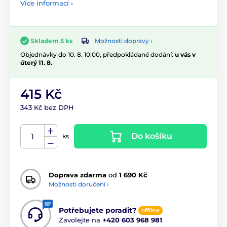
Více informací ›
Možnosti dopravy ›
Skladem 5 ks
Objednávky do 10. 8. 10:00, předpokládané dodání:
u vás v
úterý 11. 8.
415 Kč
343 Kč bez DPH
Do košíku
ks
Doprava zdarma
od
1 690 Kč
Možnosti doručení ›
Potřebujete poradit?
offline
Zavolejte na
+420 603 968 981