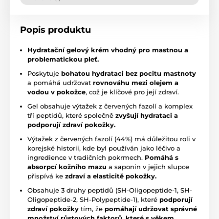
Popis produktu
Hydratační gelový krém vhodný pro mastnou a
problematickou pleť.
Poskytuje
bohatou hydrataci bez pocitu mastnoty
a pomáhá udržovat
rovnováhu mezi olejem a
vodou v pokožce
, což je klíčové pro její zdraví.
Gel obsahuje výtažek z červených fazolí a komplex
tří peptidů, které společně
zvyšují hydrataci a
podporují zdraví pokožky.
Výtažek z červených fazolí (44%) má důležitou roli v
korejské historii, kde byl používán jako léčivo a
ingredience v tradičních pokrmech.
Pomáhá s
absorpcí kožního mazu
a saponin v jejich slupce
přispívá ke
zdraví a elasticitě pokožky.
Obsahuje 3 druhy peptidů (SH-Oligopeptide-1, SH-
Oligopeptide-2, SH-Polypeptide-1), které
podporují
zdraví pokožky
tím, že
pomáhají udržovat správné
množství růstových faktorů, které s věkem