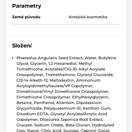
Parametry
Země původu
Korejská kosmetika
Složení
Phaseolus Angularis Seed Extract, Water, Butylene
Glycol, Glycerin, 1,2-Hexanediol, Methyl
Trimethicone, Acrylates/C10-30 Alkyl Acrylate
Crosspolymer, Tromethamine, Glyceryl Glucoside,
C12-14 Alketh-12, Maltodextrin, Ammonium
Acryloyldimethyltaurate/VP Copolymer,
Dimethicone/Vinyl Dimethicone Crosspolymer,
Dimethicone Crosspolymer, Ethylhexylglycerin,
Betaine, Panthenol, Allantoin, Dipotassium
Glycyrrhizate, Polyquaternium-51, Xanthan Gum,
Disodium EDTA, Glyceryl Acrylate/Acrylic Acid
Copolymer, Dioscorea Japonica Root Extract,
Glucose, Sodium Citrate, Beta-Glucan, Hydrolyzed
Corn Starch, Citric Acid, Sucrose, Caprylyl Glycol,