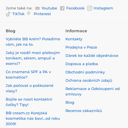
Jsme také na:
Youtube
Facebook
Instagram
TikTok
Pinterest
Blog
Informace
Vybíráte BB krém? Poradíme
Kontakty
vám, jak na to.
Prodejna v Praze
Jaký je rozdíl mezi pleťovým
Dárek ke každé objednávce
tonikem, sérem, ampulí a
esencí?
Doprava a platba
Co znamená SPF a PA v
Obchodní podmínky
kosmetice?
Ochrana osobních údajů
Jak pečovat o poškozené
Reklamace a Odstoupení od
vlasy?
smlouvy
Bojíte se nosit kontaktní
Blog
čočky? Tipy!
Recenze zákazníků
BB-cream.cz Korejská
kosmetika nás baví...od roku
2009!