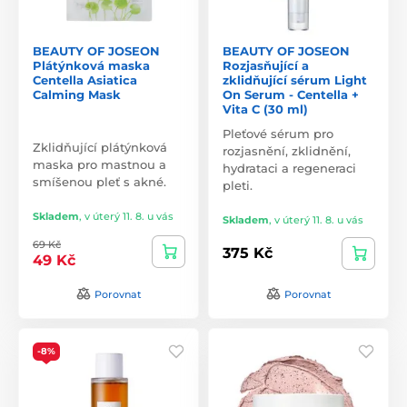
BEAUTY OF JOSEON
BEAUTY OF JOSEON
Plátýnková maska
Rozjasňující a
Centella Asiatica
zklidňující sérum Light
Calming Mask
On Serum - Centella +
Vita C (30 ml)
Pleťové sérum pro
Zklidňující plátýnková
rozjasnění, zklidnění,
maska pro mastnou a
hydrataci a regeneraci
smíšenou pleť s akné.
pleti.
Skladem
,
v úterý 11. 8. u vás
Skladem
,
v úterý 11. 8. u vás
69 Kč
375 Kč
49 Kč
Porovnat
Porovnat
-8%