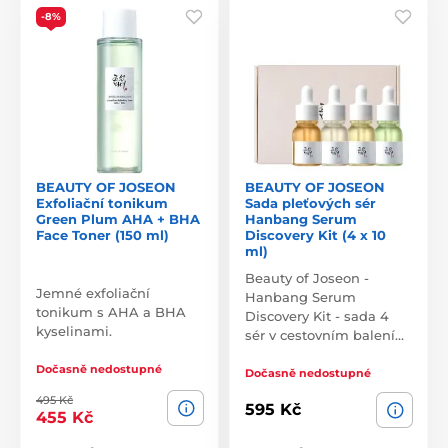
-8%
BEAUTY OF JOSEON
BEAUTY OF JOSEON
Exfoliační tonikum
Sada pleťových sér
Green Plum AHA + BHA
Hanbang Serum
Face Toner (150 ml)
Discovery Kit (4 x 10
ml)
Beauty of Joseon -
Jemné exfoliační
Hanbang Serum
tonikum s AHA a BHA
Discovery Kit - sada 4
kyselinami.
sér v cestovním balení…
Dočasně nedostupné
Dočasně nedostupné
495 Kč
595 Kč
455 Kč