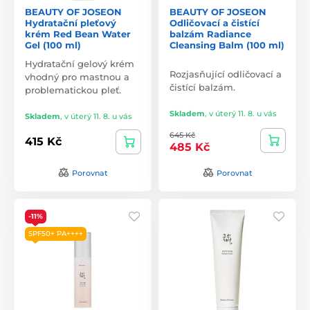
BEAUTY OF JOSEON
BEAUTY OF JOSEON
Hydratační pleťový
Odličovací a čistící
krém Red Bean Water
balzám Radiance
Gel (100 ml)
Cleansing Balm (100 ml)
Hydratační gelový krém
Rozjasňující odličovací a
vhodný pro mastnou a
čistící balzám.
problematickou pleť.
Skladem
,
v úterý 11. 8. u vás
Skladem
,
v úterý 11. 8. u vás
645 Kč
415 Kč
485 Kč
Porovnat
Porovnat
-11%
SPF50+ PA++++