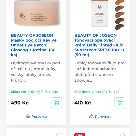
BEAUTY OF JOSEON
BEAUTY OF JOSEON
Masky pod oči Revive
Tónovací opalovací
Under Eye Patch
krém Daily Tinted Fluid
Ginseng + Retinal (60
Sunscreen SPF30 PA+++
ks)
(50 ml)
Hydrogelové masky pod
Lehký tónovaný fluid pro
oči cílí na jemné linky,
každodenní ochranu
vrásky, otoky, tmavé
pleti před sluncem
kruhy,…
spojuje…
Skladem
,
v úterý 11. 8. u vás
Skladem
,
v úterý 11. 8. u vás
490 Kč
410 Kč
Porovnat
Porovnat
-29%