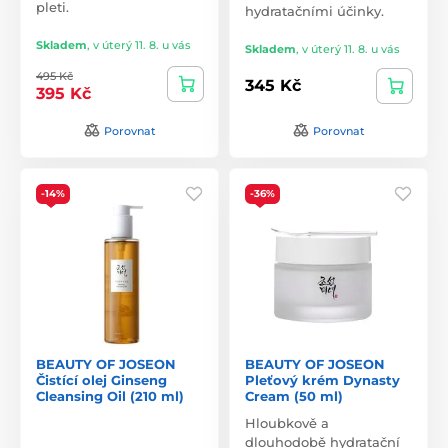
pleti.
hydratačními účinky.
Skladem
,
v úterý 11. 8. u vás
Skladem
,
v úterý 11. 8. u vás
495 Kč
345 Kč
395 Kč
Porovnat
Porovnat
-14%
-36%
BEAUTY OF JOSEON
BEAUTY OF JOSEON
Čistící olej Ginseng
Pleťový krém Dynasty
Cleansing Oil (210 ml)
Cream (50 ml)
Hloubkově a
dlouhodobě hydratační