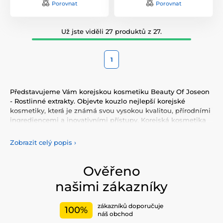
Porovnat
Porovnat
Už jste viděli 27 produktů z 27.
1
Představujeme Vám korejskou kosmetiku Beauty Of Joseon
- Rostlinné extrakty. Objevte kouzlo nejlepší korejské
kosmetiky, která je známá svou vysokou kvalitou, přírodními
ingrediencemi a inovativními přístupy. Korejská kosmetika
nabízí vše, co potřebujete pro péči o pleť, tělo, i vlasy.
Vyzkoušejte tonery, séra, esence, pleťové krémy, vše pro
Zobrazit celý popis
›
odlíčení a čištění pleti. Korejská kosmetika se také
proslavila svými pleťovými sheet plátýnkovými maskami a
opalovacími krémy. Doporučujeme také vyzkoušet péči o
Ověřeno
vlasy, jako jsou šampony, kondicionery, masky, oleje a další.
našimi zákazníky
Nesmíme zapomenout také na dekorativní kosmetiku pro
Váš dokonalý makeup.
zákazníků doporučuje
100%
Mezi nejčastěji používané ingredience patří šnečí extrakt,
náš obchod
zelený čaj, aloe vera a kyselina hyaluronová, které poskytují