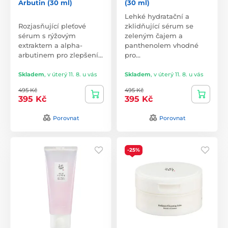
Arbutin (30 ml)
(30 ml)
Lehké hydratační a
Rozjasňující pleťové
zklidňující sérum se
sérum s rýžovým
zeleným čajem a
extraktem a alpha-
panthenolem vhodné
arbutinem pro zlepšení…
pro…
Skladem
,
v úterý 11. 8. u vás
Skladem
,
v úterý 11. 8. u vás
495 Kč
495 Kč
395 Kč
395 Kč
Porovnat
Porovnat
-25%