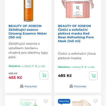
BEAUTY OF JOSEON
BEAUTY OF JOSEON
Zklidňující esence
Čisticí a exfoliační
Ginseng Essence Water
pleťová maska Red
(150 ml)
Bean Refreshing Pore
Mask (140 ml)
Zklidňující esence s
výtažkem ženšenu
vhodná pro všechny typy
Čisticí a exfoliační jílová
pleti.
pleťová maska.
Skladem
,
v úterý 11. 8. u vás
Skladem
,
v úterý 11. 8. u vás
495 Kč
485 Kč
455 Kč
Porovnat
Porovnat
Novinka