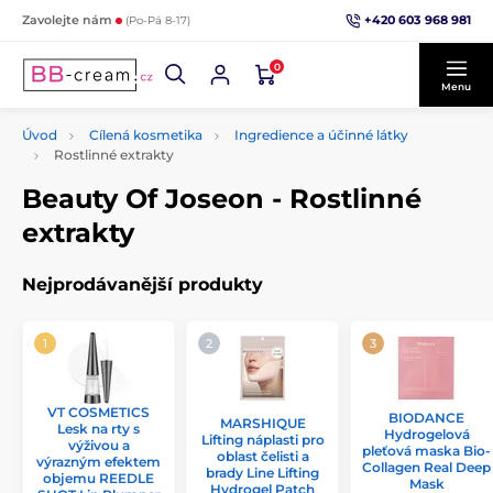
+420 603 968 981
Zavolejte nám
(Po-Pá 8-17)
0
Menu
Úvod
Cílená kosmetika
Ingredience a účinné látky
Rostlinné extrakty
Beauty Of Joseon - Rostlinné
extrakty
Nejprodávanější produkty
VT COSMETICS
BIODANCE
MARSHIQUE
Lesk na rty s
Hydrogelová
Lifting náplasti pro
výživou a
pleťová maska Bio-
oblast čelisti a
výrazným efektem
Collagen Real Deep
brady Line Lifting
objemu REEDLE
Mask
Hydrogel Patch