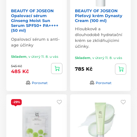
BEAUTY OF JOSEON
BEAUTY OF JOSEON
Opalovací sérum
Pleťový krém Dynasty
Ginseng Moist Sun
Cream (100 ml)
Serum SPF50+ PA++++
Hloubkově a
(50 ml)
dlouhodobě hydratační
Opalovací sérum s anti-
krém se zklidňujícími
age účinky
účinky.
Skladem
,
v úterý 11. 8. u vás
Skladem
,
v úterý 11. 8. u vás
545 Kč
785 Kč
485 Kč
Porovnat
Porovnat
-29%