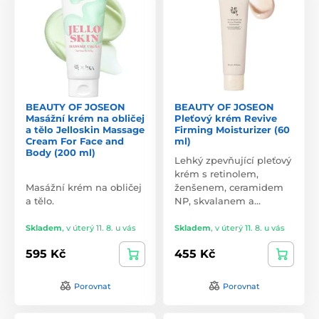
BEAUTY OF JOSEON
BEAUTY OF JOSEON
Masážní krém na obličej
Pleťový krém Revive
a tělo Jelloskin Massage
Firming Moisturizer (60
Cream For Face and
ml)
Body (200 ml)
Lehký zpevňující pleťový
krém s retinolem,
Masážní krém na obličej
ženšenem, ceramidem
a tělo.
NP, skvalanem a…
Skladem
,
v úterý 11. 8. u vás
Skladem
,
v úterý 11. 8. u vás
595 Kč
455 Kč
Porovnat
Porovnat