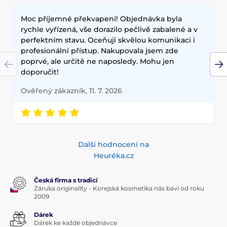
hloubkovou hydrataci, zklidňují pokožku a zlepšují její
Moc příjemné překvapení! Objednávka byla
elasticitu. Hlavními benefity korejské kosmetiky jsou
dlouhodobé výsledky, přírodní složení a inovativní
rychle vyřízená, vše dorazilo pečlivě zabalené a v
technologie, které zajišťují zdravou a zářivou pleť.
perfektním stavu. Oceňuji skvělou komunikaci i
profesionální přístup. Nakupovala jsem zde
poprvé, ale určitě ne naposledy. Mohu jen
doporučit!
Ověřený zákazník, 11. 7. 2026
Další hodnocení na
Heuréka.cz
Česká firma s tradicí
Záruka originality - Korejská kosmetika nás baví od roku
2009
Dárek
Dárek ke každé objednávce