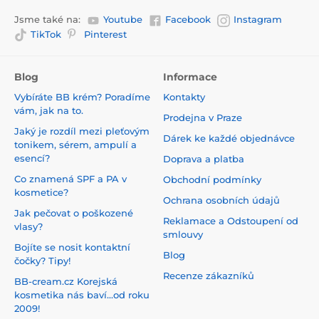
Jsme také na:
Youtube
Facebook
Instagram
TikTok
Pinterest
Blog
Informace
Vybíráte BB krém? Poradíme
Kontakty
vám, jak na to.
Prodejna v Praze
Jaký je rozdíl mezi pleťovým
Dárek ke každé objednávce
tonikem, sérem, ampulí a
esencí?
Doprava a platba
Co znamená SPF a PA v
Obchodní podmínky
kosmetice?
Ochrana osobních údajů
Jak pečovat o poškozené
Reklamace a Odstoupení od
vlasy?
smlouvy
Bojíte se nosit kontaktní
Blog
čočky? Tipy!
Recenze zákazníků
BB-cream.cz Korejská
kosmetika nás baví...od roku
2009!