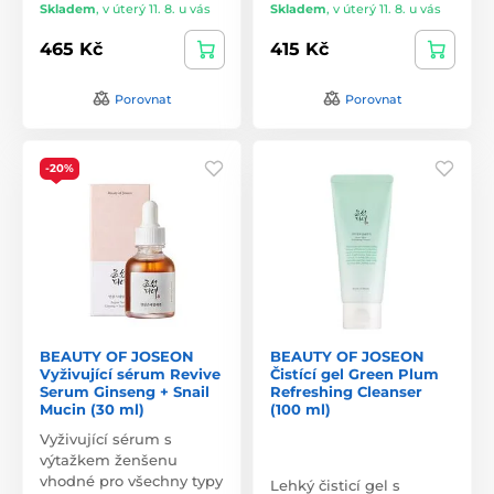
Skladem
,
v úterý 11. 8. u vás
Skladem
,
v úterý 11. 8. u vás
465 Kč
415 Kč
Porovnat
Porovnat
-20%
BEAUTY OF JOSEON
BEAUTY OF JOSEON
Vyživující sérum Revive
Čistící gel Green Plum
Serum Ginseng + Snail
Refreshing Cleanser
Mucin (30 ml)
(100 ml)
Vyživující sérum s
výtažkem ženšenu
vhodné pro všechny typy
Lehký čisticí gel s