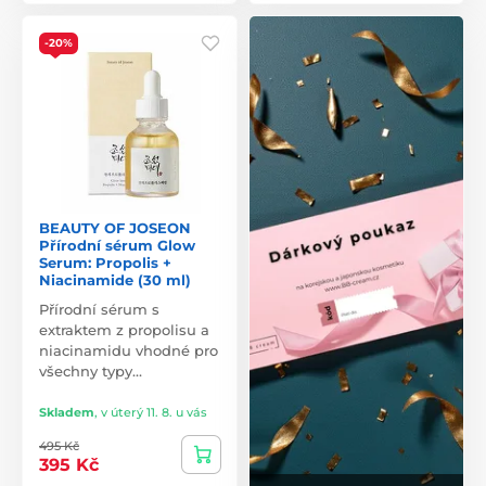
-20%
BEAUTY OF JOSEON
Přírodní sérum Glow
Serum: Propolis +
Niacinamide (30 ml)
Přírodní sérum s
extraktem z propolisu a
niacinamidu vhodné pro
všechny typy…
Skladem
,
v úterý 11. 8. u vás
495 Kč
395 Kč