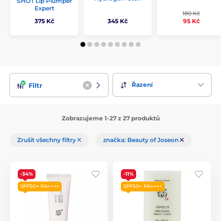
SHOT Lip Plumper
Expert
180 Kč
375 Kč
345 Kč
95 Kč
Řazení
Filtr
Zobrazujeme 1-27 z 27 produktů
Zrušit všechny filtry
značka: Beauty of Joseon
-34%
-11%
SPF50+ PA++++
SPF50+ PA++++