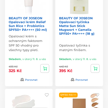
BEAUTY OF JOSEON
BEAUTY OF JOSEON
Opalovací krém Relief
Opalovací tyčinka
Sun Rice + Probiotics
Matte Sun Stick
SPF50+ PA++++ (50 ml)
Mugwort + Camelia
SPF50+ PA++++ (18 g)
Opalovací krém s
ochranným faktorem
SPF 50 vhodný pro
Opalovací tyčinka s
všechny typy pleti.
matným finišem.
Skladem
,
v úterý 11. 8. u vás
Skladem
,
v úterý 11. 8. u vás
495 Kč
445 Kč
325 Kč
395 Kč
Porovnat
Porovnat
SPF30 PA+++