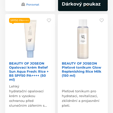
Dárkový poukaz
Porovnat
SPF50 PA++++
BEAUTY OF JOSEON
BEAUTY OF JOSEON
Opalovací krém Relief
Pleťové tonikum Glow
Sun Aqua Fresh: Rice +
Replenishing Rice Milk
B5 SPF50 PA++++ (50
(150 ml)
ml)
Lehký
hydratační opalovací
Pleťové tonikum pro
krém s vysokou
hydrataci, revitalizaci,
ochranou před
zklidnění a projasnění
slunečním zářením s…
pleti.