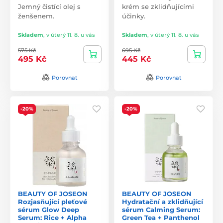
Jemný čistící olej s
krém se zklidňujícími
ženšenem.
účinky.
Skladem
,
v úterý 11. 8. u vás
Skladem
,
v úterý 11. 8. u vás
575 Kč
695 Kč
495 Kč
445 Kč
Porovnat
Porovnat
-20%
-20%
BEAUTY OF JOSEON
BEAUTY OF JOSEON
Rozjasňující pleťové
Hydratační a zklidňující
sérum Glow Deep
sérum Calming Serum:
Serum: Rice + Alpha
Green Tea + Panthenol