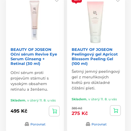
BEAUTY OF JOSEON
BEAUTY OF JOSEON
Oční sérum Revive Eye
Peelingový gel Apricot
Serum Ginseng +
Blossom Peeling Gel
Retinal (30 ml)
(100 ml)
Šetrný jemný peelingový
Oční sérum proti
gel z meruňkových
projevům stárnutí s
květů pro důkladné
vysokým obsahem
čištění pleti.
retinalu a ženšenu.
Skladem
,
v úterý 11. 8. u vás
Skladem
,
v úterý 11. 8. u vás
385 Kč
495 Kč
275 Kč
Porovnat
Porovnat