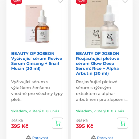
-20%
-20%
BEAUTY OF JOSEON
BEAUTY OF JOSEON
Vyživující sérum Revive
Rozjasňující pleťové
Serum Ginseng + Snail
sérum Glow Deep
Mucin (30 ml)
Serum: Rice + Alpha
Arbutin (30 ml)
Vyživující sérum s
Rozjasňující pleťové
výtažkem ženšenu
sérum s rýžovým
vhodné pro všechny typy
extraktem a alpha-
pleti.
arbutinem pro zlepšení…
Skladem
,
v úterý 11. 8. u vás
Skladem
,
v úterý 11. 8. u vás
495 Kč
495 Kč
395 Kč
395 Kč
Porovnat
Porovnat