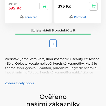
495 Kč
375 Kč
395 Kč
Porovnat
Porovnat
Už jste viděli 6 produktů z 6.
1
Představujeme Vám korejskou kosmetiku Beauty Of Joseon
- Séra. Objevte kouzlo nejlepší korejské kosmetiky, která je
známá svou vysokou kvalitou, přírodními ingrediencemi a
inovativními přístupy. Korejská kosmetika nabízí vše, co
potřebujete pro péči o pleť, tělo, i vlasy. Vyzkoušejte tonery,
séra, esence, pleťové krémy, vše pro odlíčení a čištění pleti.
Zobrazit celý popis
›
Korejská kosmetika se také proslavila svými pleťovými
sheet plátýnkovými maskami a opalovacími krémy.
Doporučujeme také vyzkoušet péči o vlasy, jako jsou
Ověřeno
šampony, kondicionery, masky, oleje a další. Nesmíme
našimi zákazníky
zapomenout také na dekorativní kosmetiku pro Váš