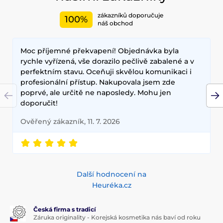
dokonalý makeup.
zákazníků doporučuje
100%
Mezi nejčastěji používané ingredience patří šnečí extrakt,
náš obchod
zelený čaj, aloe vera a kyselina hyaluronová, které poskytují
hloubkovou hydrataci, zklidňují pokožku a zlepšují její
Moc příjemné překvapení! Objednávka byla
elasticitu. Hlavními benefity korejské kosmetiky jsou
dlouhodobé výsledky, přírodní složení a inovativní
rychle vyřízená, vše dorazilo pečlivě zabalené a v
technologie, které zajišťují zdravou a zářivou pleť.
perfektním stavu. Oceňuji skvělou komunikaci i
profesionální přístup. Nakupovala jsem zde
poprvé, ale určitě ne naposledy. Mohu jen
doporučit!
Ověřený zákazník, 11. 7. 2026
Další hodnocení na
Heuréka.cz
Česká firma s tradicí
Záruka originality - Korejská kosmetika nás baví od roku