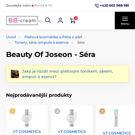
+420 603 968 981
Zavolejte nám
(Po-Pá 8-17)
0
Menu
Úvod
Pleťová kosmetika a Péče o pleť
Tonery, séra, ampule a esence
Séra
Beauty Of Joseon - Séra
Jaký je rozdíl mezi pleťovým tonikem, sérem,
ampulí a esencí?
Nejprodávanější produkty
VT COSMETICS
VT COSMETICS
VT COSMETICS