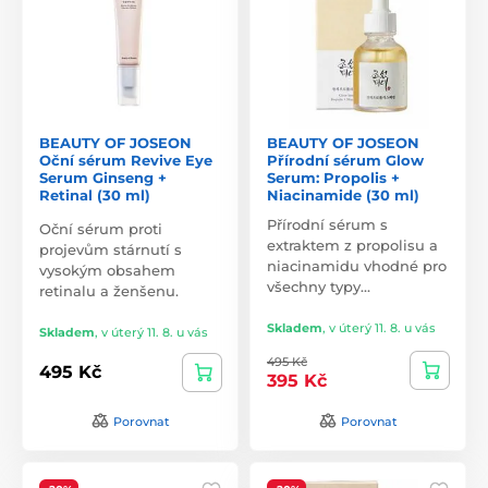
BEAUTY OF JOSEON
BEAUTY OF JOSEON
Oční sérum Revive Eye
Přírodní sérum Glow
Serum Ginseng +
Serum: Propolis +
Retinal (30 ml)
Niacinamide (30 ml)
Přírodní sérum s
Oční sérum proti
extraktem z propolisu a
projevům stárnutí s
niacinamidu vhodné pro
vysokým obsahem
všechny typy…
retinalu a ženšenu.
Skladem
,
v úterý 11. 8. u vás
Skladem
,
v úterý 11. 8. u vás
495 Kč
495 Kč
395 Kč
Porovnat
Porovnat