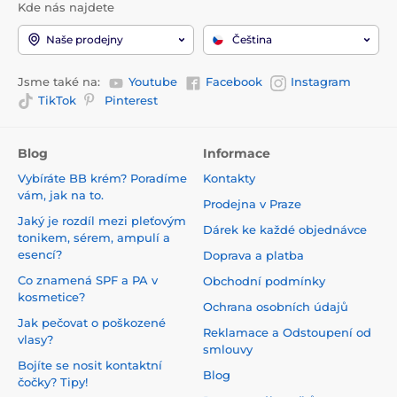
Kde nás najdete
Naše prodejny
Čeština
Jsme také na:
Youtube
Facebook
Instagram
TikTok
Pinterest
Blog
Informace
Vybíráte BB krém? Poradíme
Kontakty
vám, jak na to.
Prodejna v Praze
Jaký je rozdíl mezi pleťovým
Dárek ke každé objednávce
tonikem, sérem, ampulí a
esencí?
Doprava a platba
Co znamená SPF a PA v
Obchodní podmínky
kosmetice?
Ochrana osobních údajů
Jak pečovat o poškozené
Reklamace a Odstoupení od
vlasy?
smlouvy
Bojíte se nosit kontaktní
Blog
čočky? Tipy!