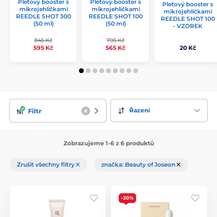
Pleťový booster s
Pleťový booster s
Pleťový booster s
mikrojehličkami
mikrojehličkami
mikrojehličkami
REEDLE SHOT 300
REEDLE SHOT 100
REEDLE SHOT 100
(50 ml)
(50 ml)
- VZOREK
845 Kč
795 Kč
595 Kč
565 Kč
20 Kč
Řazení
Filtr
Zobrazujeme 1-6 z 6 produktů
Zrušit všechny filtry
značka: Beauty of Joseon
-20%