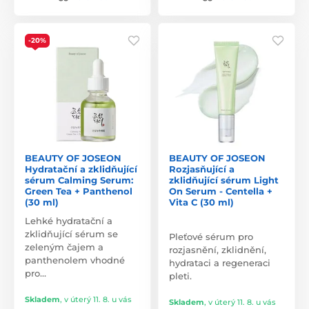
-20%
BEAUTY OF JOSEON
BEAUTY OF JOSEON
Hydratační a zklidňující
Rozjasňující a
sérum Calming Serum:
zklidňující sérum Light
Green Tea + Panthenol
On Serum - Centella +
(30 ml)
Vita C (30 ml)
Lehké hydratační a
zklidňující sérum se
Pleťové sérum pro
zeleným čajem a
rozjasnění, zklidnění,
panthenolem vhodné
hydrataci a regeneraci
pro…
pleti.
Skladem
,
v úterý 11. 8. u vás
Skladem
,
v úterý 11. 8. u vás