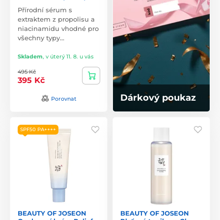
Přírodní sérum s
extraktem z propolisu a
niacinamidu vhodné pro
všechny typy…
Skladem
,
v úterý 11. 8. u vás
495 Kč
395 Kč
Dárkový poukaz
Porovnat
SPF50 PA++++
BEAUTY OF JOSEON
BEAUTY OF JOSEON