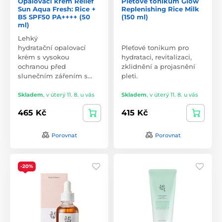
Opalovací krém Relief
Pleťové tonikum Glow
Sun Aqua Fresh: Rice +
Replenishing Rice Milk
B5 SPF50 PA++++ (50
(150 ml)
ml)
Lehký
hydratační opalovací
Pleťové tonikum pro
krém s vysokou
hydrataci, revitalizaci,
ochranou před
zklidnění a projasnění
slunečním zářením s…
pleti.
Skladem
,
v úterý 11. 8. u vás
Skladem
,
v úterý 11. 8. u vás
465 Kč
415 Kč
Porovnat
Porovnat
-20%