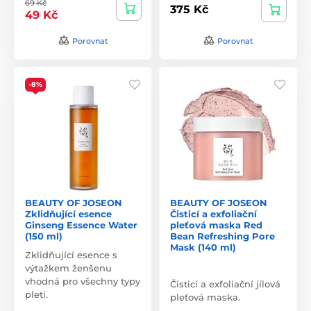
69 Kč
375 Kč
49 Kč
Porovnat
Porovnat
-8%
BEAUTY OF JOSEON
BEAUTY OF JOSEON
Zklidňující esence
Čisticí a exfoliační
Ginseng Essence Water
pleťová maska Red
(150 ml)
Bean Refreshing Pore
Mask (140 ml)
Zklidňující esence s
výtažkem ženšenu
vhodná pro všechny typy
Čisticí a exfoliační jílová
pleti.
pleťová maska.