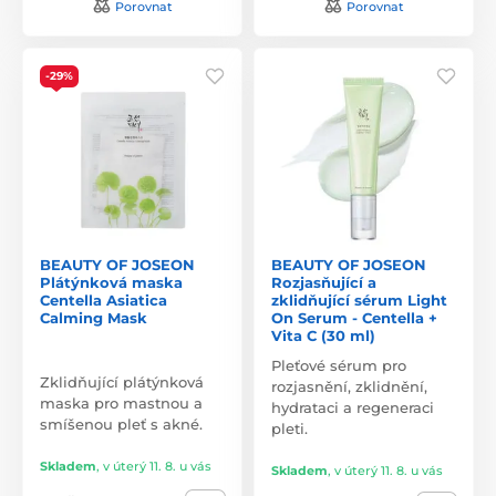
Porovnat
Porovnat
-29%
BEAUTY OF JOSEON
BEAUTY OF JOSEON
Plátýnková maska
Rozjasňující a
Centella Asiatica
zklidňující sérum Light
Calming Mask
On Serum - Centella +
Vita C (30 ml)
Pleťové sérum pro
Zklidňující plátýnková
rozjasnění, zklidnění,
maska pro mastnou a
hydrataci a regeneraci
smíšenou pleť s akné.
pleti.
Skladem
,
v úterý 11. 8. u vás
Skladem
,
v úterý 11. 8. u vás