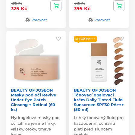
495 Kč
445 Kč
325 Kč
395 Kč
Porovnat
Porovnat
SPF30 PA+++
BEAUTY OF JOSEON
BEAUTY OF JOSEON
Masky pod oči Revive
Tónovací opalovací
Under Eye Patch
krém Daily Tinted Fluid
Ginseng + Retinal (60
Sunscreen SPF30 PA+++
ks)
(50 ml)
Hydrogelové masky pod
Lehký tónovaný fluid pro
oči cílí na jemné linky,
každodenní ochranu
vrásky, otoky, tmavé
pleti před sluncem
kruhy,…
spojuje…