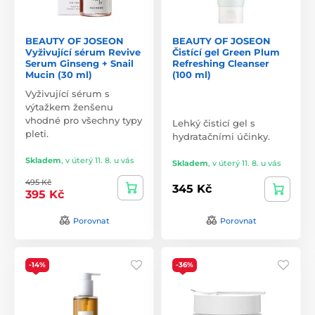
BEAUTY OF JOSEON
BEAUTY OF JOSEON
Vyživující sérum Revive
Čistící gel Green Plum
Serum Ginseng + Snail
Refreshing Cleanser
Mucin (30 ml)
(100 ml)
Vyživující sérum s
výtažkem ženšenu
vhodné pro všechny typy
Lehký čisticí gel s
pleti.
hydratačními účinky.
Skladem
,
v úterý 11. 8. u vás
Skladem
,
v úterý 11. 8. u vás
495 Kč
345 Kč
395 Kč
Porovnat
Porovnat
-14%
-36%