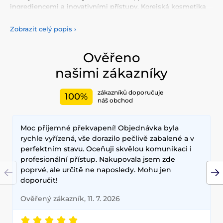
ingrediencemi a inovativními přístupy. Korejská kosmetika
nabízí vše, co potřebujete pro péči o pleť, tělo, i vlasy.
Vyzkoušejte tonery, séra, esence, pleťové krémy, vše pro
Zobrazit celý popis
›
odlíčení a čištění pleti. Korejská kosmetika se také
proslavila svými pleťovými sheet plátýnkovými maskami a
opalovacími krémy. Doporučujeme také vyzkoušet péči o
Ověřeno
vlasy, jako jsou šampony, kondicionery, masky, oleje a další.
našimi zákazníky
Nesmíme zapomenout také na dekorativní kosmetiku pro
Váš dokonalý makeup.
zákazníků doporučuje
100%
Mezi nejčastěji používané ingredience patří šnečí extrakt,
náš obchod
zelený čaj, aloe vera a kyselina hyaluronová, které poskytují
hloubkovou hydrataci, zklidňují pokožku a zlepšují její
Moc příjemné překvapení! Objednávka byla
elasticitu. Hlavními benefity korejské kosmetiky jsou
dlouhodobé výsledky, přírodní složení a inovativní
rychle vyřízená, vše dorazilo pečlivě zabalené a v
technologie, které zajišťují zdravou a zářivou pleť.
perfektním stavu. Oceňuji skvělou komunikaci i
profesionální přístup. Nakupovala jsem zde
poprvé, ale určitě ne naposledy. Mohu jen
doporučit!
Ověřený zákazník, 11. 7. 2026