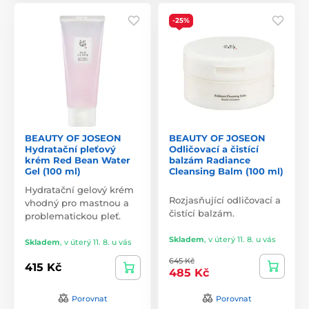
-25%
BEAUTY OF JOSEON
BEAUTY OF JOSEON
Hydratační pleťový
Odličovací a čistící
krém Red Bean Water
balzám Radiance
Gel (100 ml)
Cleansing Balm (100 ml)
Hydratační gelový krém
Rozjasňující odličovací a
vhodný pro mastnou a
čistící balzám.
problematickou pleť.
Skladem
,
v úterý 11. 8. u vás
Skladem
,
v úterý 11. 8. u vás
645 Kč
415 Kč
485 Kč
Porovnat
Porovnat