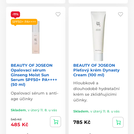
-11%
SPF50+ PA++++
BEAUTY OF JOSEON
BEAUTY OF JOSEON
Opalovací sérum
Pleťový krém Dynasty
Ginseng Moist Sun
Cream (100 ml)
Serum SPF50+ PA++++
Hloubkově a
(50 ml)
dlouhodobě hydratační
Opalovací sérum s anti-
krém se zklidňujícími
age účinky
účinky.
Skladem
,
v úterý 11. 8. u vás
Skladem
,
v úterý 11. 8. u vás
545 Kč
785 Kč
485 Kč