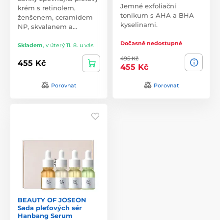
Jemné exfoliační
krém s retinolem,
tonikum s AHA a BHA
ženšenem, ceramidem
kyselinami.
NP, skvalanem a…
Dočasně nedostupné
Skladem
,
v úterý 11. 8. u vás
495 Kč
455 Kč
455 Kč
Porovnat
Porovnat
BEAUTY OF JOSEON
Sada pleťových sér
Hanbang Serum