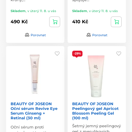
Skladem
,
v úterý 11. 8. u vás
Skladem
,
v úterý 11. 8. u vás
490 Kč
410 Kč
Porovnat
Porovnat
-29%
BEAUTY OF JOSEON
BEAUTY OF JOSEON
Oční sérum Revive Eye
Peelingový gel Apricot
Serum Ginseng +
Blossom Peeling Gel
Retinal (30 ml)
(100 ml)
Šetrný jemný peelingový
Oční sérum proti
gel z meruňkových