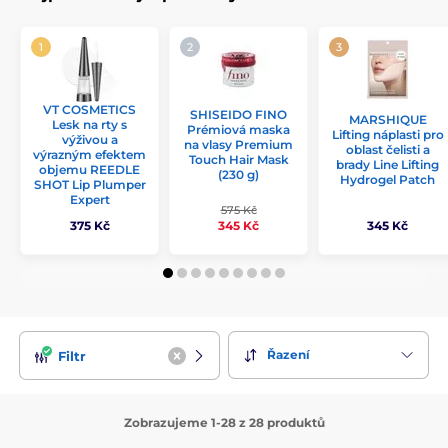
VT COSMETICS
SHISEIDO FINO
MARSHIQUE
Lesk na rty s
Prémiová maska
Lifting náplasti pro
výživou a
na vlasy Premium
oblast čelisti a
výrazným efektem
Touch Hair Mask
brady Line Lifting
objemu REEDLE
(230 g)
Hydrogel Patch
SHOT Lip Plumper
Expert
575 Kč
375 Kč
345 Kč
345 Kč
Řazení
Filtr
Zobrazujeme 1-28 z 28 produktů