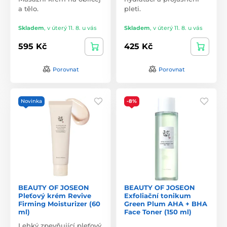
a tělo.
pleti.
Skladem
,
v úterý 11. 8. u vás
Skladem
,
v úterý 11. 8. u vás
595 Kč
425 Kč
Porovnat
Porovnat
Novinka
-8%
BEAUTY OF JOSEON
BEAUTY OF JOSEON
Pleťový krém Revive
Exfoliační tonikum
Firming Moisturizer (60
Green Plum AHA + BHA
ml)
Face Toner (150 ml)
Lehký zpevňující pleťový