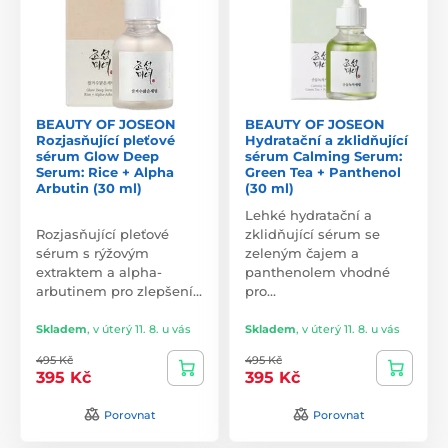
BEAUTY OF JOSEON
BEAUTY OF JOSEON
Rozjasňující pleťové
Hydratační a zklidňující
sérum Glow Deep
sérum Calming Serum:
Serum: Rice + Alpha
Green Tea + Panthenol
Arbutin (30 ml)
(30 ml)
Lehké hydratační a
Rozjasňující pleťové
zklidňující sérum se
sérum s rýžovým
zeleným čajem a
extraktem a alpha-
panthenolem vhodné
arbutinem pro zlepšení…
pro…
Skladem
,
v úterý 11. 8. u vás
Skladem
,
v úterý 11. 8. u vás
495 Kč
495 Kč
395 Kč
395 Kč
Porovnat
Porovnat