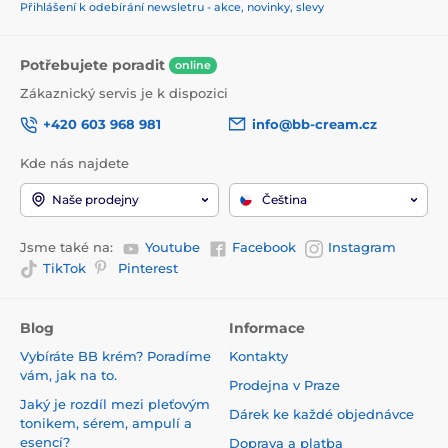
Přihlášení k odebírání newsletru - akce, novinky, slevy
Potřebujete poradit
online
Zákaznický servis je k dispozici
+420 603 968 981
info@bb-cream.cz
Kde nás najdete
Naše prodejny
Čeština
Jsme také na:
Youtube
Facebook
Instagram
TikTok
Pinterest
Blog
Informace
Vybíráte BB krém? Poradíme
Kontakty
vám, jak na to.
Prodejna v Praze
Jaký je rozdíl mezi pleťovým
Dárek ke každé objednávce
tonikem, sérem, ampulí a
esencí?
Doprava a platba