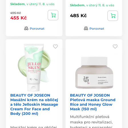
Skladem
,
v úterý 11. 8. u vás
Skladem
,
v úterý 11. 8. u vás
495 Kč
485 Kč
455 Kč
Porovnat
Porovnat
BEAUTY OF JOSEON
BEAUTY OF JOSEON
Masážní krém na obličej
Pleťová maska Ground
a tělo Jelloskin Massage
Rice and Honey Glow
Cream For Face and
Mask (150 ml)
Body (200 ml)
Multifunkční pleťová
maska pro revitalizaci,
Masážní krém na obličej
hydrataci a projasnění