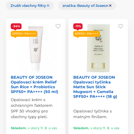
Zrušit všechny filtry
značka: Beauty of Joseon
-34%
-11%
SPF50+ PA++++
SPF50+ PA++++
BEAUTY OF JOSEON
BEAUTY OF JOSEON
Opalovací krém Relief
Opalovací tyčinka
Sun Rice + Probiotics
Matte Sun Stick
SPF50+ PA++++ (50 ml)
Mugwort + Camelia
SPF50+ PA++++ (18 g)
Opalovací krém s
ochranným faktorem
SPF 50 vhodný pro
Opalovací tyčinka s
všechny typy pleti.
matným finišem.
Skladem
,
v úterý 11. 8. u vás
Skladem
,
v úterý 11. 8. u vás