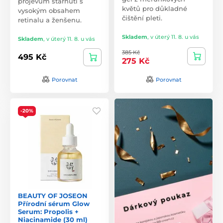
projevům stárnutí s
květů pro důkladné
vysokým obsahem
čištění pleti.
retinalu a ženšenu.
Skladem
,
v úterý 11. 8. u vás
Skladem
,
v úterý 11. 8. u vás
385 Kč
495 Kč
275 Kč
Porovnat
Porovnat
-20%
BEAUTY OF JOSEON
Přírodní sérum Glow
Serum: Propolis +
Niacinamide (30 ml)