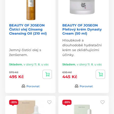
BEAUTY OF JOSEON
BEAUTY OF JOSEON
Čistící olej Ginseng
Pleťový krém Dynasty
Cleansing Oil (210 ml)
Cream (50 ml)
Hloubkově a
dlouhodobě hydratační
Jemný čistící olej s
krém se zklidňujícími
ženšenem.
účinky.
Skladem
,
v úterý 11. 8. u vás
Skladem
,
v úterý 11. 8. u vás
575 Kč
695 Kč
495 Kč
445 Kč
Porovnat
Porovnat
-20%
-20%