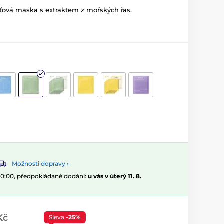
eťová maska s extraktem z mořských řas.
Možnosti dopravy ›
 10:00, předpokládané dodání:
u vás v úterý 11. 8.
Kč
Sleva
-25%