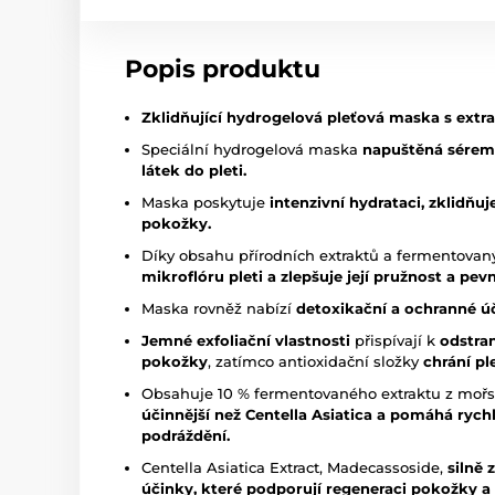
Popis produktu
Zklidňující hydrogelová pleťová maska s extr
Speciální hydrogelová maska
napuštěná sérem 
látek do pleti.
Maska poskytuje
intenzivní hydrataci, zklidňu
pokožky.
Díky obsahu přírodních extraktů a fermentovan
mikroflóru pleti a zlepšuje její pružnost a pev
Maska rovněž nabízí
detoxikační a ochranné účin
Jemné exfoliační vlastnosti
přispívají k
odstra
pokožky
, zatímco antioxidační složky
chrání pl
Obsahuje 10 % fermentovaného extraktu z mořský
účinnější než Centella Asiatica a pomáhá rychle
podráždění.
Centella Asiatica Extract, Madecassoside,
silně 
účinky, které podporují regeneraci pokožky a