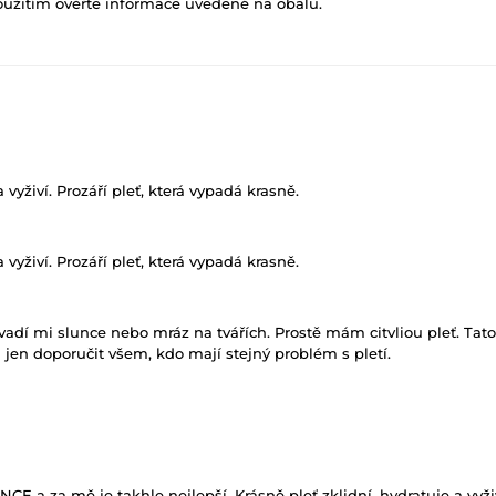
oužitím ověřte informace uvedené na obalu.
vyživí. Prozáří pleť, která vypadá krasně.
vyživí. Prozáří pleť, která vypadá krasně.
vadí mi slunce nebo mráz na tvářích. Prostě mám citvliou pleť. Ta
 jen doporučit všem, kdo mají stejný problém s pletí.
a za mě je takhle nejlepší. Krásně pleť zklidní, hydratuje a vyživ