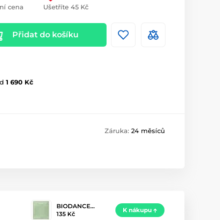
ní cena
Ušetříte 45 Kč
Přidat do košíku
d
1 690 Kč
Záruka:
24 měsíců
BIODANCE…
K nákupu
135 Kč