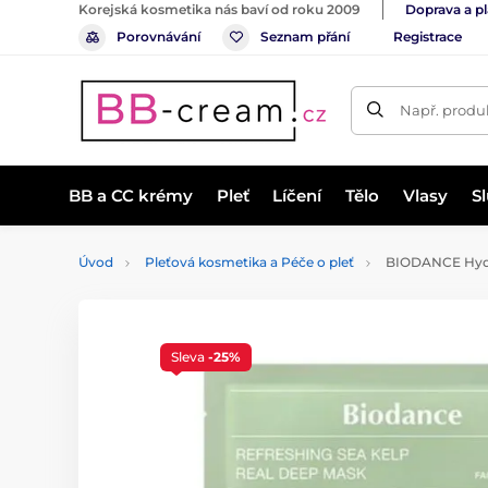
Korejská kosmetika nás baví od roku 2009
Doprava a p
Porovnávání
Seznam přání
Registrace
Např. produk
BB a CC krémy
Pleť
Líčení
Tělo
Vlasy
S
Úvod
Pleťová kosmetika a Péče o pleť
BIODANCE Hydro
Sleva
-25%