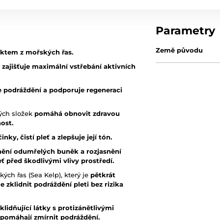
Parametry
Země původu
aktem z mořských řas.
zajišťuje maximální vstřebání aktivních
je podráždění a podporuje regeneraci
ých složek
pomáhá obnovit zdravou
nost.
ky, čistí pleť a zlepšuje její tón.
nění odumřelých buněk a rozjasnění
eť před škodlivými vlivy prostředí.
ch řas (Sea Kelp), který je
pětkrát
 zklidnit podráždění pleti bez rizika
zklidňující látky s protizánětlivými
 pomáhají zmírnit podráždění.