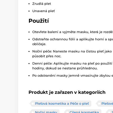
Zrudlá plet
Unavená pleť
Použití
Otevřete balení a vyjměte masku, která je rozdě
Odstraňte ochrannou fólii a aplikujte horní a s
obličeje.
Noční péče: Naneste masku na čistou pleť jako p
působit přes noc.
Denní péče: Aplikujte masku na pleť po použití
hodiny, dokud se nestane průhlednou.
Po odstranění masky jemně vmasírujte zbylou e
Produkt je zařazen v kategoriích
Pleťová kosmetika a Péče o pleť
Pleťov
Noční masky
Cílená kosmetika