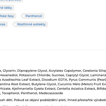
né látky
řské řasy
Panthenol
yces
Rostlinné extrakty
e, Glycerin, Dipropylene Glycol, Acrylates Copolymer, Ceratonia Sil
Hexanediol, Potassium Chloride, Sucrose, Caprylyl Glycol, Laminari
lia Azadirachta Leaf Extract, Disodium EDTA, Pyrus Communis (Pear)
rentina Root Extract, Butylene Glycol, Cucumis Melo (Melon) Fruit Ext
izate, Kjellmaniella Gyrata Extract, Centella Asiatica Extract, Bifi
ct, Tocopherol, Panthenol, Madecassoside
h dětí. Pokud se objeví podráždění pleti, ihned přestaňte výrobek