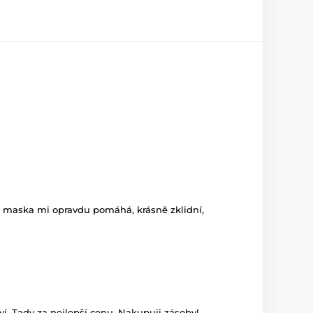
to maska mi opravdu pomáhá, krásně zklidní,
í. Tady za nejlepší cenu. Nakupuji zásoby!