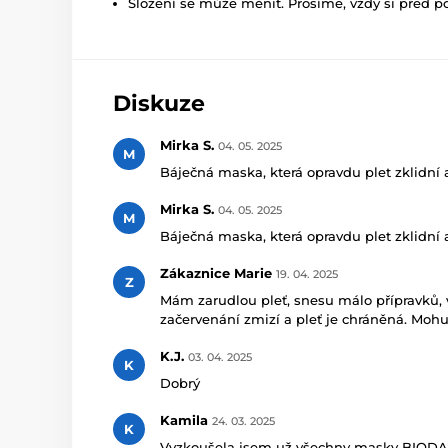
Složení se může měnit. Prosíme, vždy si před p
Diskuze
Mirka S.
04. 05. 2025
M
Báječná maska, která opravdu plet zklidní a 
Mirka S.
04. 05. 2025
M
Báječná maska, která opravdu plet zklidní a 
Zákaznice Marie
19. 04. 2025
Z
Mám zarudlou pleť, snesu málo přípravků, 
začervenání zmizí a pleť je chráněná. Mohu
K.J.
03. 04. 2025
K
Dobrý
Kamila
24. 03. 2025
K
Vyzkoušela jsem už všechny masky BIODANCE 