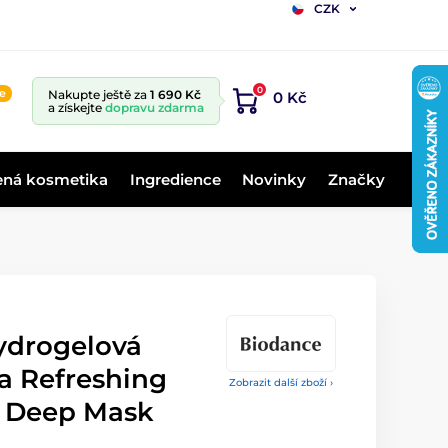
CZK
0
ne
Nakupte ještě za
1 690 Kč
0 Kč
a získejte
dopravu zdarma
ená kosmetika
Ingredience
Novinky
Značky
drogelová
a Refreshing
Zobrazit další zboží ›
l Deep Mask