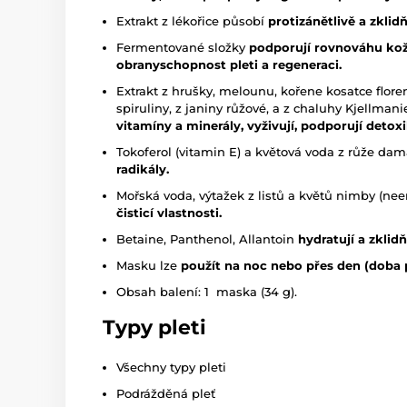
Extrakt z lékořice působí
protizánětlivě a zklid
Fermentované složky
podporují rovnováhu kož
obranyschopnost pleti a regeneraci.
Extrakt z hrušky, melounu, kořene kosatce flor
spiruliny, z janiny růžové, a z chaluhy Kjellman
vitamíny a minerály, vyživují, podporují detoxik
Tokoferol (vitamin E) a květová voda z růže da
radikály.
Mořská voda, výtažek z listů a květů nimby (ne
čisticí vlastnosti.
Betaine, Panthenol, Allantoin
hydratují a zklid
Masku lze
použít na noc nebo přes den (doba 
Obsah balení: 1 maska (34 g).
Typy pleti
Všechny typy pleti
Podrážděná pleť