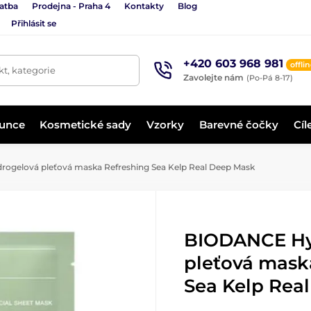
latba
Prodejna - Praha 4
Kontakty
Blog
Přihlásit se
+420 603 968 981
offli
t, kategorie
Zavolejte nám
(Po-Pá 8-17)
lunce
Kosmetické sady
Vzorky
Barevné čočky
Cíl
gelová pleťová maska Refreshing Sea Kelp Real Deep Mask
BIODANCE Hy
pleťová mask
Sea Kelp Rea