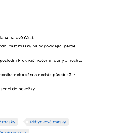
lena na dvě části.
podní část masky na odpovídající partie
oslední krok vaší večerní rutiny a nechte
 tonika nebo séra a nechte působit 3–4
senci do pokožky.
é masky
Plátýnkové masky
Země původu