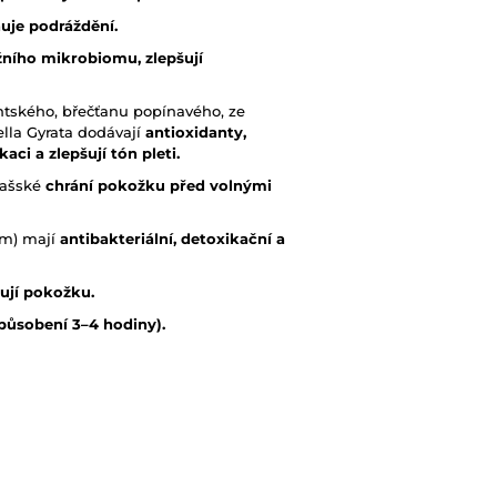
ňuje podráždění.
ního mikrobiomu, zlepšují
entského, břečťanu popínavého, ze
iella Gyrata dodávají
antioxidanty,
aci a zlepšují tón pleti.
mašské
chrání pokožku před volnými
em) mají
antibakteriální, detoxikační a
ňují pokožku.
působení 3–4 hodiny).