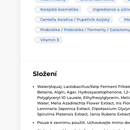
Korejská kosmetika
Ingredience a účin
Centella Asiatica / Pupečník Asijský
Mo
Probiotika / Prebiotika / Fermenty / Galactom
Vitamin E
Složení
Water(Aqua), Lactobacillus/Kelp Ferment Filtrat
Betaine, Algin, Agar, Hydroxyacetophenone, 1,2-
Polyglyceryl-10 Laurate, Ethylhexylglycerin, Me
Water, Melia Azadirachta Flower Extract, Iris Flo
Laminaria Japonica Extract, Dipotassium Glycyrrh
Spirulina Platensis Extract, Jania Rubens Extra
Pouze k zevnímu použití. Uchovávejte mimo dosa