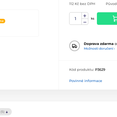
112 Kč bez DPH
Původ
ks
ine
Doprava zdarma
o
Možnosti doručení ›
Kód produktu:
P3629
Povinné informace
(5)