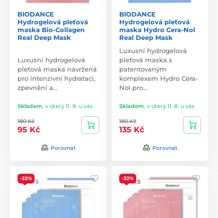
BIODANCE
BIODANCE
Hydrogelová pleťová
Hydrogelová pleťová
maska Bio-Collagen
maska Hydro Cera-Nol
Real Deep Mask
Real Deep Mask
Luxusní hydrogelová
Luxusní hydrogelová
pleťová maska s
pleťová maska navržená
patentovaným
pro intenzivní hydrataci,
komplexem Hydro Cera-
zpevnění a…
Nol pro…
Skladem
,
v úterý 11. 8. u vás
Skladem
,
v úterý 11. 8. u vás
180 Kč
180 Kč
95 Kč
135 Kč
Porovnat
Porovnat
-22%
-22%