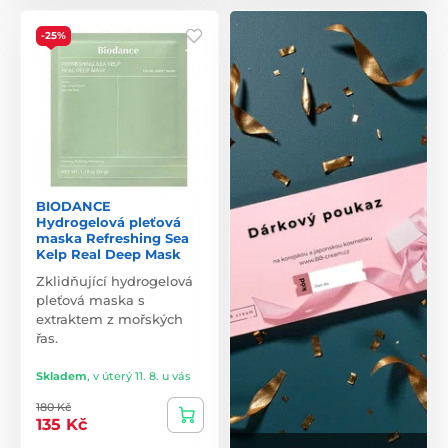
-25%
BIODANCE
Hydrogelová pleťová
maska Refreshing Sea
Kelp Real Deep Mask
Zklidňující hydrogelová
pleťová maska s
extraktem z mořských
řas.
Skladem
,
v úterý 11. 8. u vás
180 Kč
135 Kč