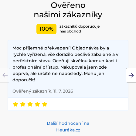
opalovacími krémy. Doporučujeme také vyzkoušet péči o
Ověřeno
vlasy, jako jsou šampony, kondicionery, masky, oleje a další.
našimi zákazníky
Nesmíme zapomenout také na dekorativní kosmetiku pro
Váš dokonalý makeup.
zákazníků doporučuje
100%
Mezi nejčastěji používané ingredience patří šnečí extrakt,
náš obchod
zelený čaj, aloe vera a kyselina hyaluronová, které poskytují
hloubkovou hydrataci, zklidňují pokožku a zlepšují její
Moc příjemné překvapení! Objednávka byla
elasticitu. Hlavními benefity korejské kosmetiky jsou
dlouhodobé výsledky, přírodní složení a inovativní
rychle vyřízená, vše dorazilo pečlivě zabalené a v
technologie, které zajišťují zdravou a zářivou pleť.
perfektním stavu. Oceňuji skvělou komunikaci i
profesionální přístup. Nakupovala jsem zde
poprvé, ale určitě ne naposledy. Mohu jen
doporučit!
Ověřený zákazník, 11. 7. 2026
Další hodnocení na
Heuréka.cz