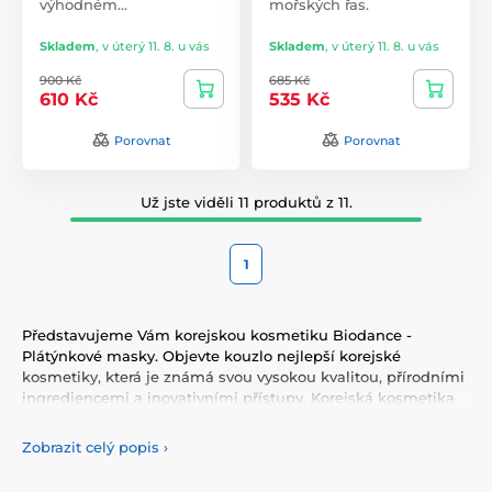
výhodném…
mořských řas.
Skladem
,
v úterý 11. 8. u vás
Skladem
,
v úterý 11. 8. u vás
900 Kč
685 Kč
610 Kč
535 Kč
Porovnat
Porovnat
Už jste viděli 11 produktů z 11.
1
Představujeme Vám korejskou kosmetiku Biodance -
Plátýnkové masky. Objevte kouzlo nejlepší korejské
kosmetiky, která je známá svou vysokou kvalitou, přírodními
ingrediencemi a inovativními přístupy. Korejská kosmetika
nabízí vše, co potřebujete pro péči o pleť, tělo, i vlasy.
Vyzkoušejte tonery, séra, esence, pleťové krémy, vše pro
Zobrazit celý popis
›
odlíčení a čištění pleti. Korejská kosmetika se také
proslavila svými pleťovými sheet plátýnkovými maskami a