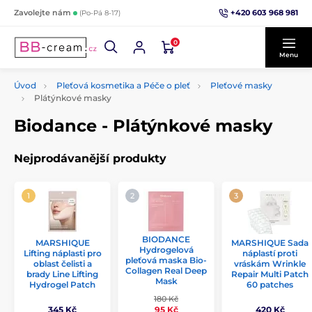
+420 603 968 981
Zavolejte nám
(Po-Pá 8-17)
0
Menu
Úvod
Pleťová kosmetika a Péče o pleť
Pleťové masky
Plátýnkové masky
Biodance - Plátýnkové masky
Nejprodávanější produkty
BIODANCE
MARSHIQUE
MARSHIQUE Sada
Hydrogelová
Lifting náplasti pro
náplastí proti
pleťová maska Bio-
oblast čelisti a
vráskám Wrinkle
Collagen Real Deep
brady Line Lifting
Repair Multi Patch
Mask
Hydrogel Patch
60 patches
180 Kč
345 Kč
420 Kč
95 Kč