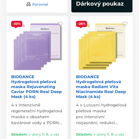
Dárkový poukaz
Porovnat
-30%
-28%
BIODANCE
BIODANCE
Hydrogelová pleťová
Hydrogelová pleťová
maska Rejuvenating
maska Radiant Vita
Caviar PDRN Real Deep
Niacinamide Real Deep
Mask (4 ks)
Mask (4 ks)
4 x Intenzivně
4 x Luxusní hydrogelová
regenerační hydrogelová
pleťová maska
maska s obsahem
pro intenzivní
kaviárové vody a PDRN…
rozjasnění, redukci…
Skladem
,
v úterý 11. 8. u vás
Skladem
,
v úterý 11. 8. u vás