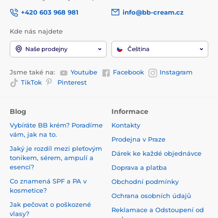
+420 603 968 981
info@bb-cream.cz
Kde nás najdete
Naše prodejny
Čeština
Jsme také na:
Youtube
Facebook
Instagram
TikTok
Pinterest
Blog
Informace
Vybíráte BB krém? Poradíme
Kontakty
vám, jak na to.
Prodejna v Praze
Jaký je rozdíl mezi pleťovým
Dárek ke každé objednávce
tonikem, sérem, ampulí a
esencí?
Doprava a platba
Co znamená SPF a PA v
Obchodní podmínky
kosmetice?
Ochrana osobních údajů
Jak pečovat o poškozené
Reklamace a Odstoupení od
vlasy?