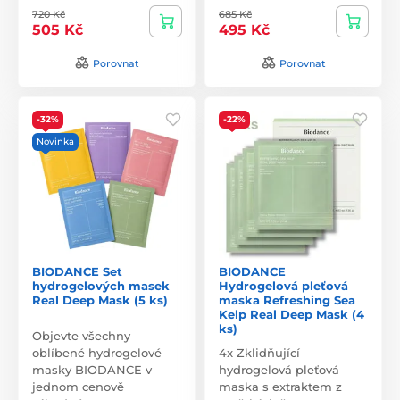
720 Kč
685 Kč
505 Kč
495 Kč
Porovnat
Porovnat
-32%
-22%
Novinka
BIODANCE Set
BIODANCE
hydrogelových masek
Hydrogelová pleťová
Real Deep Mask (5 ks)
maska Refreshing Sea
Kelp Real Deep Mask (4
ks)
Objevte všechny
oblíbené hydrogelové
4x Zklidňující
masky BIODANCE v
hydrogelová pleťová
jednom cenově
maska s extraktem z