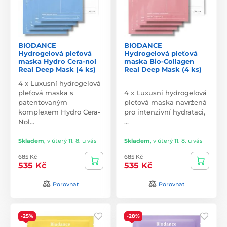
BIODANCE
BIODANCE
Hydrogelová pleťová
Hydrogelová pleťová
maska Hydro Cera-nol
maska Bio-Collagen
Real Deep Mask (4 ks)
Real Deep Mask (4 ks)
4 x Luxusní hydrogelová
pleťová maska s
4 x Luxusní hydrogelová
patentovaným
pleťová maska navržená
komplexem Hydro Cera-
pro intenzivní hydrataci,
Nol…
…
Skladem
,
v úterý 11. 8. u vás
Skladem
,
v úterý 11. 8. u vás
685 Kč
685 Kč
535 Kč
535 Kč
Porovnat
Porovnat
-25%
-28%