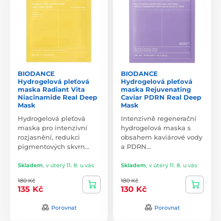
BIODANCE
BIODANCE
Hydrogelová pleťová
Hydrogelová pleťová
maska Radiant Vita
maska Rejuvenating
Niacinamide Real Deep
Caviar PDRN Real Deep
Mask
Mask
Hydrogelová pleťová
Intenzivně regenerační
maska pro intenzivní
hydrogelová maska s
rozjasnění, redukci
obsahem kaviárové vody
pigmentových skvrn…
a PDRN…
Skladem
,
v úterý 11. 8. u vás
Skladem
,
v úterý 11. 8. u vás
180 Kč
180 Kč
135 Kč
130 Kč
Porovnat
Porovnat