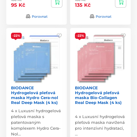
95 Kč
135 Kč
Porovnat
Porovnat
-22%
-22%
BIODANCE
BIODANCE
Hydrogelová pleťová
Hydrogelová pleťová
maska Hydro Cera-nol
maska Bio-Collagen
Real Deep Mask (4 ks)
Real Deep Mask (4 ks)
4 x Luxusní hydrogelová
pleťová maska s
4 x Luxusní hydrogelová
patentovaným
pleťová maska navržená
komplexem Hydro Cera-
pro intenzivní hydrataci,
Nol…
…