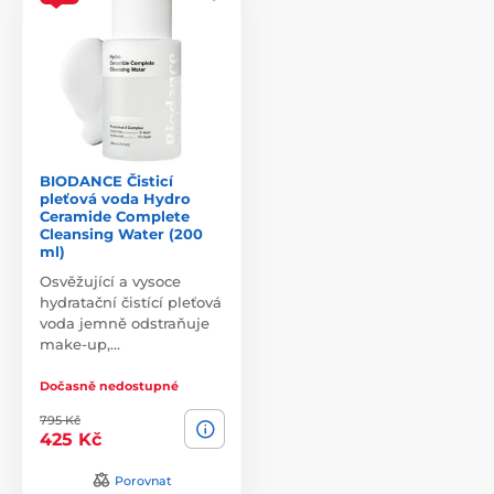
BIODANCE Čisticí
pleťová voda Hydro
Ceramide Complete
Cleansing Water (200
ml)
Osvěžující a vysoce
hydratační čistící pleťová
voda jemně odstraňuje
make-up,…
Dočasně nedostupné
795 Kč
425 Kč
Porovnat