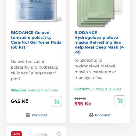
BIODANCE Gelové
BIODANCE
tonizační polštářky
Hydrogelová pleťová
Cera-Nol Gel Toner Pads
maska Refreshing Sea
(60 ks)
Kelp Real Deep Mask (4
ks)
4x Zklidňující
Gelové tonizační
hydrogelová pleťová
polštářky pro hydrataci,
maska s extraktem z
zklidnění a regeneraci
mořských řas.
pleti
Skladem
,
v úterý 11. 8. u vás
Skladem
,
v úterý 11. 8. u vás
685 Kč
645 Kč
535 Kč
Porovnat
Porovnat
-47%