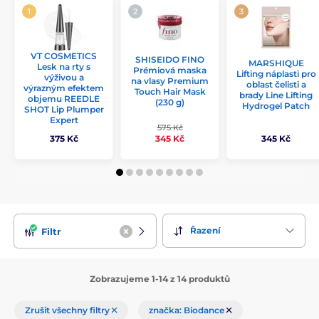
VT COSMETICS
SHISEIDO FINO
MARSHIQUE
Lesk na rty s
Prémiová maska
Lifting náplasti pro
výživou a
na vlasy Premium
oblast čelisti a
výrazným efektem
Touch Hair Mask
brady Line Lifting
objemu REEDLE
(230 g)
Hydrogel Patch
SHOT Lip Plumper
Expert
575 Kč
375 Kč
345 Kč
345 Kč
Řazení
Filtr
Zobrazujeme 1-14 z 14 produktů
Zrušit všechny filtry
značka: Biodance