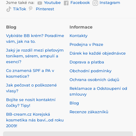
Jsme také na:
Youtube
Facebook
Instagram
TikTok
Pinterest
Blog
Informace
Vybíráte BB krém? Poradíme
Kontakty
vám, jak na to.
Prodejna v Praze
Jaký je rozdíl mezi pleťovým
Dárek ke každé objednávce
tonikem, sérem, ampulí a
esencí?
Doprava a platba
Co znamená SPF a PA v
Obchodní podmínky
kosmetice?
Ochrana osobních údajů
Jak pečovat o poškozené
Reklamace a Odstoupení od
vlasy?
smlouvy
Bojíte se nosit kontaktní
Blog
čočky? Tipy!
Recenze zákazníků
BB-cream.cz Korejská
kosmetika nás baví...od roku
2009!