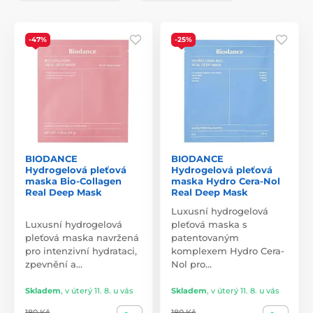
-47%
-25%
BIODANCE
BIODANCE
Hydrogelová pleťová
Hydrogelová pleťová
maska Bio-Collagen
maska Hydro Cera-Nol
Real Deep Mask
Real Deep Mask
Luxusní hydrogelová
Luxusní hydrogelová
pleťová maska s
pleťová maska navržená
patentovaným
pro intenzivní hydrataci,
komplexem Hydro Cera-
zpevnění a…
Nol pro…
Skladem
,
v úterý 11. 8. u vás
Skladem
,
v úterý 11. 8. u vás
180 Kč
180 Kč