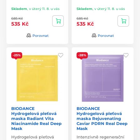
Skladem
,
v úterý 11. 8. u vás
Skladem
,
v úterý 11. 8. u vás
685 Kč
685 Kč
535 Kč
535 Kč
Porovnat
Porovnat
-25%
-28%
BIODANCE
BIODANCE
Hydrogelová pleťová
Hydrogelová pleťová
maska Radiant Vita
maska Rejuvenating
Niacinamide Real Deep
Caviar PDRN Real Deep
Mask
Mask
Hydrogelová pleťová
Intenzivně regenerační