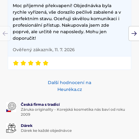
Moc příjemné překvapení! Objednávka byla
elasticitu. Hlavními benefity korejské kosmetiky jsou
dlouhodobé výsledky, přírodní složení a inovativní
rychle vyřízená, vše dorazilo pečlivě zabalené a v
technologie, které zajišťují zdravou a zářivou pleť.
perfektním stavu. Oceňuji skvělou komunikaci i
profesionální přístup. Nakupovala jsem zde
poprvé, ale určitě ne naposledy. Mohu jen
doporučit!
Ověřený zákazník, 11. 7. 2026
Další hodnocení na
Heuréka.cz
Česká firma s tradicí
Záruka originality - Korejská kosmetika nás baví od roku
2009
Dárek
Dárek ke každé objednávce