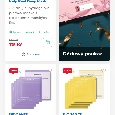
Kelp Real Deep Mask
Zklidňující hydrogelová
pleťová maska s
extraktem z mořských
řas.
Skladem
,
v úterý 11. 8. u vás
180 Kč
135 Kč
Dárkový poukaz
Porovnat
-30%
-28%
BIODANCE
BIODANCE