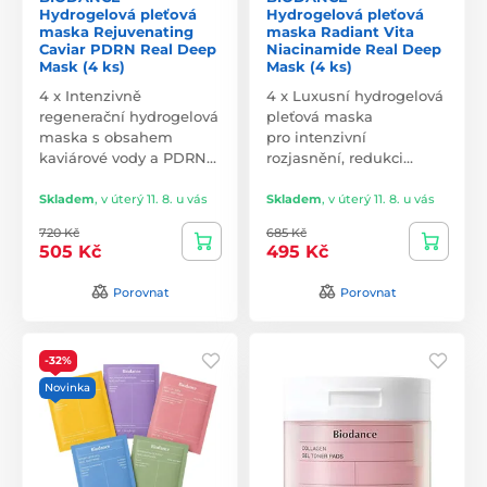
Hydrogelová pleťová
Hydrogelová pleťová
maska Rejuvenating
maska Radiant Vita
Caviar PDRN Real Deep
Niacinamide Real Deep
Mask (4 ks)
Mask (4 ks)
4 x Intenzivně
4 x Luxusní hydrogelová
regenerační hydrogelová
pleťová maska
maska s obsahem
pro intenzivní
kaviárové vody a PDRN…
rozjasnění, redukci…
Skladem
,
v úterý 11. 8. u vás
Skladem
,
v úterý 11. 8. u vás
720 Kč
685 Kč
505 Kč
495 Kč
Porovnat
Porovnat
-32%
Novinka