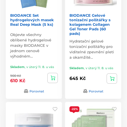
BIODANCE Set
BIODANCE Gelové
hydrogelových masek
tonizační polštářky s
Real Deep Mask (5 ks)
kolagenem Collagen
Gel Toner Pads (60
pads)
Objevte všechny
oblíbené hydrogelové
Hydratační gelové
masky BIODANCE v
tonizační polštářky pro
jednom cenově
viditelné zpevnění pleti
výhodném…
a okamžité…
Skladem
,
v úterý 11. 8. u vás
Skladem
,
v úterý 11. 8. u vás
900 Kč
645 Kč
610 Kč
Porovnat
Porovnat
-22%