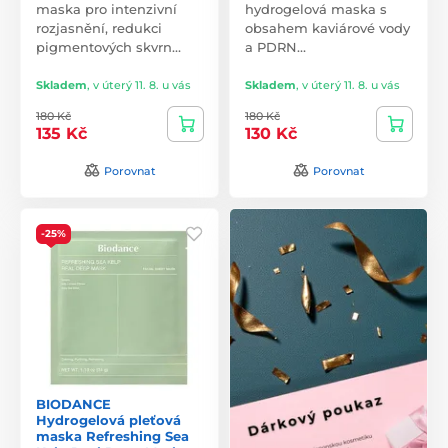
maska pro intenzivní
hydrogelová maska s
rozjasnění, redukci
obsahem kaviárové vody
pigmentových skvrn…
a PDRN…
Skladem
,
v úterý 11. 8. u vás
Skladem
,
v úterý 11. 8. u vás
180 Kč
180 Kč
135 Kč
130 Kč
Porovnat
Porovnat
-25%
BIODANCE
Hydrogelová pleťová
maska Refreshing Sea